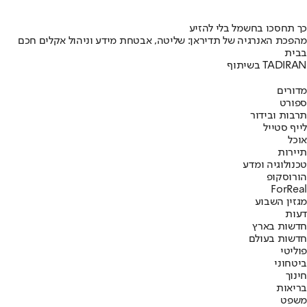
כך תחסכו בחשמל בלי להזיע
מהפכת האנרגיה של תדיראן: שליטה, אבטחת מידע וניהול אקלים חכם
בבית
בשיתוף TADIRAN
מדורים
ספורט
תרבות ובידור
לייף סטייל
אוכל
תיירות
טכנולוגיה ומדע
הורוסקופ
ForReal
מגזין השבוע
דעות
חדשות בארץ
חדשות בעולם
פוליטי
ביטחוני
חינוך
בריאות
משפט