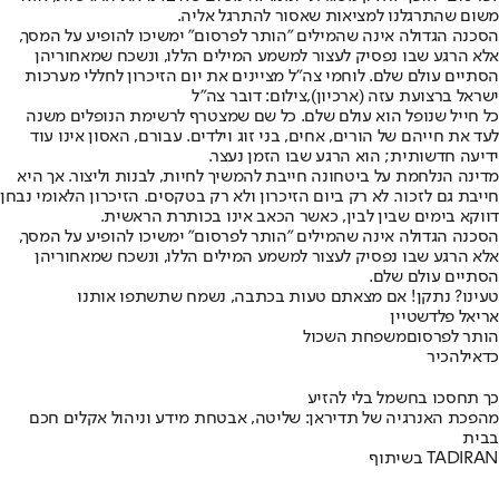
משום שהתרגלנו למציאות שאסור להתרגל אליה.
הסכנה הגדולה אינה שהמילים "הותר לפרסום" ימשיכו להופיע על המסך,
אלא הרגע שבו נפסיק לעצור למשמע המילים הללו, ונשכח שמאחוריהן
הסתיים עולם שלם. לוחמי צה״ל מציינים את יום הזיכרון לחללי מערכות
ישראל ברצועת עזה (ארכיון),צילום: דובר צה"ל
כל חייל שנופל הוא עולם שלם. כל שם שמצטרף לרשימת הנופלים משנה
לעד את חייהם של הורים, אחים, בני זוג וילדים. עבורם, האסון אינו עוד
ידיעה חדשותית; הוא הרגע שבו הזמן נעצר.
מדינה הנלחמת על ביטחונה חייבת להמשיך לחיות, לבנות וליצור. אך היא
חייבת גם לזכור. לא רק ביום הזיכרון ולא רק בטקסים. הזיכרון הלאומי נבחן
דווקא בימים שבין לבין, כאשר הכאב אינו בכותרת הראשית.
הסכנה הגדולה אינה שהמילים "הותר לפרסום" ימשיכו להופיע על המסך,
אלא הרגע שבו נפסיק לעצור למשמע המילים הללו, ונשכח שמאחוריהן
הסתיים עולם שלם.
טעינו? נתקן! אם מצאתם טעות בכתבה, נשמח שתשתפו אותנו
אריאל פלדשטיין
הותר לפרסום
משפחת השכול
כדאי
להכיר
כך תחסכו בחשמל בלי להזיע
מהפכת האנרגיה של תדיראן: שליטה, אבטחת מידע וניהול אקלים חכם
בבית
בשיתוף TADIRAN