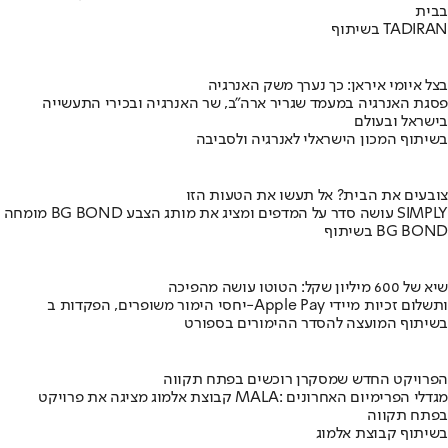
בבית
בשיתוף TADIRAN
בצל איומי איראן: כך נערך משק האנרגיה
פסגת האנרגיה במעמד שגריר ארה"ב, שר האנרגיה ובכירי התעשייה
בישראל ובעולם
בשיתוף המכון הישראלי לאנרגיה ולסביבה
צובעים את הבית? אל תעשו את הטעות הזו
מומחה BG BOND עושה סדר על המדפים ומציג את מותג הצבע SIMPLY
בשיתוף BG BOND
שיא של 600 מיליון שקל: הטוטו עושה מהפיכה
יחסי הימור משופרים, הפקדות ב-Apple Pay ותשלום זכיות מיידי
בשיתוף המועצה להסדר ההימורים בספורט
הפרויקט החדש שמסקרן רוכשים בפתח תקווה
קבוצת אלמוג מציגה את פרויקט MALA: מגדלי הפרימיום האחרונים
בפתח תקווה
בשיתוף קבוצת אלמוג