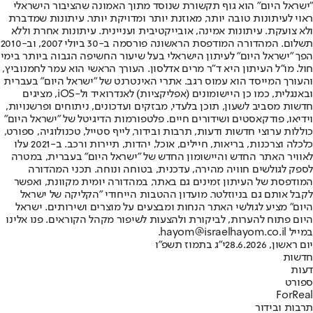
"ישראל היום" הוא גוף תקשורת שנוסד מתוך האמונה שהציבור הישראלי
ראוי לעיתונות טובה יותר, מאוזנת יותר ומדויקת יותר. עיתונות שמדברת
ולא צועקת. עיתונות אמינה, אובייקטיבית ועניינית. עיתונות אחרת וללא
תשלום. המהדורה המודפסת הראשונה פורסמה ב-30 ביולי 2007, וב-2010
הפך "ישראל היום" לעיתון הישראלי בעל שיעור החשיפה הגבוה ביותר בימי
חול. מו"ל העיתון היא ד"ר מרים אדלסון. העורך הראשי הוא עמר לחמנוביץ,
והעורך המייסד הוא עמוס רגב. אתרי האינטרנט של "ישראל היום" בעברית
ובאנגלית, כמו כן היישומונים (אפליקציות) לאנדרואיד ול-iOS, מציגים
חדשות מסביב לשעון, תוכן בלעדי, מבזקים ועדכונים, ניתוחים ופרשנויות,
וידיאו, פודקאסטים ושידורים חיים. פלטפורמות הדיגיטל של "ישראל היום"
כוללות ערוצי חדשות ודעות, תרבות ובידור, לייף סטייל, טכנולוגיה, ספורט,
כלכלה וצרכנות, בריאות, חיילים, אוכל, יהדות, תיירות ורכב. ב-2021 עלו
לאוויר האתר החדש והיישומון החדש של "ישראל היום" בעברית, במטרה
לספק לגולשים חוויה מהירה, עדכנית, בטוחה ונוחה. תכני המהדורה
המודפסת של העיתון זמינים גם באתר, במהדורה יומית מקוונת, ואפשר
לקבל אותם גם בניוזלטר. מועדון ההטבות הייחודי "הקליקה של ישראל
היום" מציע לגולשי האתר הנחות ומבצעים על מוצרים ושירותים. ישראל
היום פתוח להערות, לביקורת ולהצעות לשיפור מקהל הקוראים. פנו אלינו
במייל hayom@israelhayom.co.il.
יום ראשון, 28.6.2026
י"ג בתמוז תשפ"ו
חדשות
דעות
ספורט
ForReal
תרבות ובידור