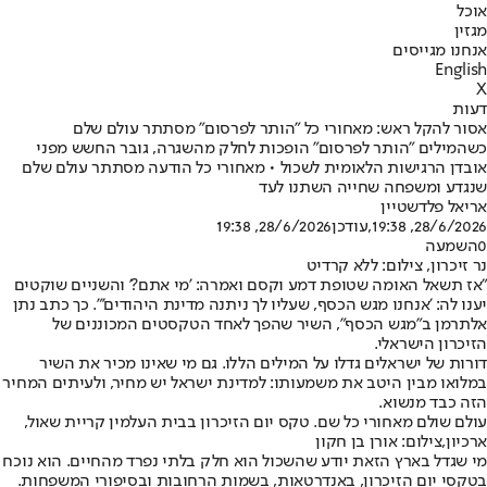
אוכל
מגזין
אנחנו מגייסים
English
X
דעות
אסור להקל ראש: מאחורי כל "הותר לפרסום" מסתתר עולם שלם
כשהמילים "הותר לפרסום" הופכות לחלק מהשגרה, גובר החשש מפני
אובדן הרגישות הלאומית לשכול • מאחורי כל הודעה מסתתר עולם שלם
שנגדע ומשפחה שחייה השתנו לעד
אריאל פלדשטיין
28/6/2026, 19:38
,עודכן
28/6/2026, 19:38
0
השמעה
נר זיכרון, צילום: ללא קרדיט
"אז תשאל האומה שטופת דמע וקסם ואמרה: 'מי אתם?' והשניים שוקטים
יענו לה: 'אנחנו מגש הכסף, שעליו לך ניתנה מדינת היהודים'". כך כתב נתן
אלתרמן ב"מגש הכסף", השיר שהפך לאחד הטקסטים המכוננים של
הזיכרון הישראלי.
דורות של ישראלים גדלו על המילים הללו. גם מי שאינו מכיר את השיר
במלואו מבין היטב את משמעותו: למדינת ישראל יש מחיר, ולעיתים המחיר
הזה כבד מנשוא.
עולם שולם מאחורי כל שם. טקס יום הזיכרון בבית העלמין קריית שאול,
ארכיון,צילום: אורן בן חקון
מי שגדל בארץ הזאת יודע שהשכול הוא חלק בלתי נפרד מהחיים. הוא נוכח
בטקסי יום הזיכרון, באנדרטאות, בשמות הרחובות ובסיפורי המשפחות.