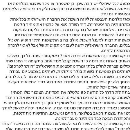
כמעט לכל ישראלי יש חבר, שכן, בן משפחה או מכר שנפגע במלחמה או
בפיגוע. השכול אינו מושג מופשט עבורנו; הוא חלק מהביוגרפיה הלאומית
והאישית גם יחד.
מאז מלחמת העצמאות ליווה השכול את החברה הישראלית בכל אחת
מתחנותיה ההיסטוריות. דור תש"ח נשא על כתפיו את מחיר הקמת
המדינה. מלחמות ישראל גבו קורבנות רבים והותירו צלקות עמוקות
בתודעה הלאומית. גם שנות הטרור הקשות והאינתיפאדות הכניסו
משפחות רבות למעגל השכול. אולם ברוב התקופות הללו הופיע השכול
בגלים. החברה הישראלית ידעה לעבור מתקופות של אבל לאומי לחזרה
הדרגתית לחיים.
דווקא משום כך, המציאות שנוצרה מאז 7 באוקטובר שונה כל כך. בשלוש
השנים האחרונות נדמה כי השכול קיבל ממד אחר. בתקופה זו הפכו שתי
מילים קצרות לחלק בלתי נפרד מהמציאות הישראלית: "הותר לפרסום".
לעיתים הן מופיעות בשעת בוקר מוקדמת, לעיתים באמצע יום עבודה
ולעיתים בשעות הלילה. שתי מילים שמיד גורמות לנו לעצור לרגע, להביט
במסך ולהבין שמשפחה נוספת עומדת בעוד רגע בפני המציאות הקשה
ביותר שאדם יכול לחוות.
בתחילת הדרך כל הודעה כזו טלטלה את המדינה. הציבור כולו המתין
לשמות, קרא את הסיפורים האישיים, הביט בתמונות וחיפש את החיבור
האנושי שמאחורי הכותרת. אך ככל שחולף הזמן, כך מתרחש תהליך טבעי
ומסוכן כאחד. החברה מפתחת מנגנוני הגנה. היא אינה יכולה לשאת לאורך
זמן את עוצמת הכאב במלואה. החיים נמשכים, החדשות מתחלפות,
והכותרת הבאה כבר ממתינה מעבר לפינה.
דווקא משום כך עלינו לעצור לרגע ולשאול את עצמנו מה קורה כאשר "הותר
לפרסום" הופך לחלק משגרת יומנו. לא משום שאיבדנו את הרגישות, אלא