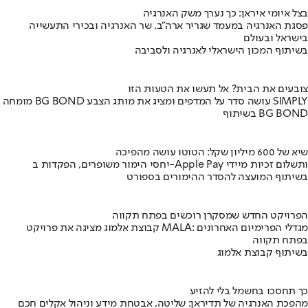
בצל איומי איראן: כך נערך משק האנרגיה
פסגת האנרגיה במעמד שגריר ארה"ב, שר האנרגיה ובכירי התעשייה
בישראל ובעולם
בשיתוף המכון הישראלי לאנרגיה ולסביבה
צובעים את הבית? אל תעשו את הטעות הזו
מומחה BG BOND עושה סדר על המדפים ומציג את מותג הצבע SIMPLY
בשיתוף BG BOND
שיא של 600 מיליון שקל: הטוטו עושה מהפיכה
יחסי הימור משופרים, הפקדות ב-Apple Pay ותשלום זכיות מיידי
בשיתוף המועצה להסדר ההימורים בספורט
הפרויקט החדש שמסקרן רוכשים בפתח תקווה
קבוצת אלמוג מציגה את פרויקט MALA: מגדלי הפרימיום האחרונים
בפתח תקווה
בשיתוף קבוצת אלמוג
כך תחסכו בחשמל בלי להזיע
מהפכת האנרגיה של תדיראן: שליטה, אבטחת מידע וניהול אקלים חכם