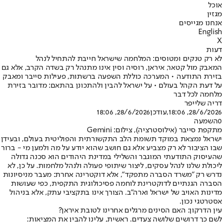
אוכל
מגזין
אנחנו מגייסים
English
X
דעות
לא רק טנקים ומטוסים: המלחמה שישראל חייבת להתחיל לנהל
המאבק מול קטאר, איראן, רוסיה וסין אינו מתנהל רק בשדה הקרב, אלא גם
בזירת התודעה • המערכה כוללת השפעה ברשתות, פעילות סייבר ומאבק
על דעת הקהל בעולם • על ישראל להבין ולהתכונן בהתאם: מדובר בזירת
מלחמה לכל דבר
דריה שלייפר
28/6/2026, 18:06
,עודכן
28/6/2026, 18:06
0
השמעה
מתקפת סייבר (אילוסטרציה), צילום: Gemini
ישראל נמצאת במוקד תשומת הלב התקשורתית והפוליטית בעולם, ובעידן
שבו הציבור לא רק מצביע אלא גם חושב שהוא יודע על מה ולמען מי - ברור
שהעיסוק התודעתי המוגבר והשלילי במדינת היהודים הוא סכנה גדולה
ליכולת שלנו לנהל עסקים, ליצור שיתופי פעולה ולנהל מלחמות. על כן, לא
נדרש רק "משרד הסברה מתפקד", אלא דוקטרינה אחרת: מעבר מניסיונות
הסברה הגנתיים לדוקטרינת לוחמה פסיכולוגית התקפית, כפי שעושות
מדינות האויב של ישראל וארה"ב. הצורך אינו בתקציבי עתק, אלא בניהול
אסטרטגי נכון.
עין הדרקון: האם הסינים מרגלים אחרינו לטובת איראן?
לשם כך דרושים שלושה צעדים. ראשית, עלינו להבין את המציאות: