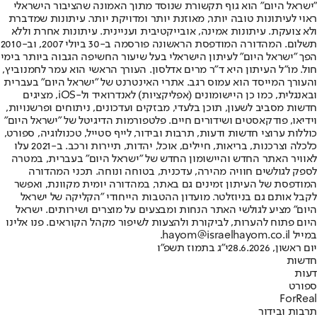
"ישראל היום" הוא גוף תקשורת שנוסד מתוך האמונה שהציבור הישראלי
ראוי לעיתונות טובה יותר, מאוזנת יותר ומדויקת יותר. עיתונות שמדברת
ולא צועקת. עיתונות אמינה, אובייקטיבית ועניינית. עיתונות אחרת וללא
תשלום. המהדורה המודפסת הראשונה פורסמה ב-30 ביולי 2007, וב-2010
הפך "ישראל היום" לעיתון הישראלי בעל שיעור החשיפה הגבוה ביותר בימי
חול. מו"ל העיתון היא ד"ר מרים אדלסון. העורך הראשי הוא עמר לחמנוביץ,
והעורך המייסד הוא עמוס רגב. אתרי האינטרנט של "ישראל היום" בעברית
ובאנגלית, כמו כן היישומונים (אפליקציות) לאנדרואיד ול-iOS, מציגים
חדשות מסביב לשעון, תוכן בלעדי, מבזקים ועדכונים, ניתוחים ופרשנויות,
וידיאו, פודקאסטים ושידורים חיים. פלטפורמות הדיגיטל של "ישראל היום"
כוללות ערוצי חדשות ודעות, תרבות ובידור, לייף סטייל, טכנולוגיה, ספורט,
כלכלה וצרכנות, בריאות, חיילים, אוכל, יהדות, תיירות ורכב. ב-2021 עלו
לאוויר האתר החדש והיישומון החדש של "ישראל היום" בעברית, במטרה
לספק לגולשים חוויה מהירה, עדכנית, בטוחה ונוחה. תכני המהדורה
המודפסת של העיתון זמינים גם באתר, במהדורה יומית מקוונת, ואפשר
לקבל אותם גם בניוזלטר. מועדון ההטבות הייחודי "הקליקה של ישראל
היום" מציע לגולשי האתר הנחות ומבצעים על מוצרים ושירותים. ישראל
היום פתוח להערות, לביקורת ולהצעות לשיפור מקהל הקוראים. פנו אלינו
במייל hayom@israelhayom.co.il.
יום ראשון, 28.6.2026
י"ג בתמוז תשפ"ו
חדשות
דעות
ספורט
ForReal
תרבות ובידור