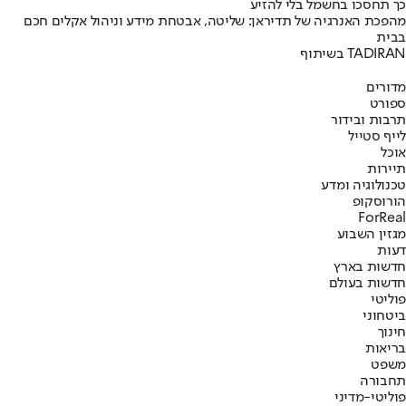
כך תחסכו בחשמל בלי להזיע
מהפכת האנרגיה של תדיראן: שליטה, אבטחת מידע וניהול אקלים חכם
בבית
בשיתוף TADIRAN
מדורים
ספורט
תרבות ובידור
לייף סטייל
אוכל
תיירות
טכנולוגיה ומדע
הורוסקופ
ForReal
מגזין השבוע
דעות
חדשות בארץ
חדשות בעולם
פוליטי
ביטחוני
חינוך
בריאות
משפט
תחבורה
פוליטי-מדיני