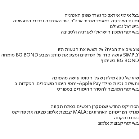
בצל איומי איראן: כך נערך משק האנרגיה
פסגת האנרגיה במעמד שגריר ארה"ב, שר האנרגיה ובכירי התעשייה
בישראל ובעולם
בשיתוף המכון הישראלי לאנרגיה ולסביבה
צובעים את הבית? אל תעשו את הטעות הזו
מומחה BG BOND עושה סדר על המדפים ומציג את מותג הצבע SIMPLY
בשיתוף BG BOND
שיא של 600 מיליון שקל: הטוטו עושה מהפיכה
יחסי הימור משופרים, הפקדות ב-Apple Pay ותשלום זכיות מיידי
בשיתוף המועצה להסדר ההימורים בספורט
הפרויקט החדש שמסקרן רוכשים בפתח תקווה
קבוצת אלמוג מציגה את פרויקט MALA: מגדלי הפרימיום האחרונים
בפתח תקווה
בשיתוף קבוצת אלמוג