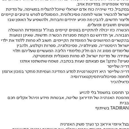
גורמי אופוזיציה במדינות אויב.
במקביל, כדי שיהיה כוח אדם ישראלי שיוכל להצליח במשימה, על מדינת
ישראל להכשיר אנשי לוחמה פסיכולוגית, המסוגלים לפרש נרטיבים קיימים
וליצור חדשים, להבין מה מניע יחידים וחברות, ולהשפיע על האופן שבו
אנשים חושבים ופועלים.
הכשרה כזו יכולה להתקיים בגופים קיימים בצה"ל ובמוסדות ההשכלה
הגבוהה, אך תדרוש גם הקמת מסגרות הכשרה חדשות, שאינן נטועות
בהקשרים המיושנים של המוסדות הקיימים. חשוב לא פחות ללמד את ילדי
ישראל היסטוריה, סוציולוגיה, פסיכולוגיה, ספרות וקולנוע, ולהבין
שלימודים מסוג זה הם חלק מלימודי הליבה המעשיים שעליהם תלוי
עתידה של מדינת ישראל, לא פחות מאנגלית ומתמטיקה.
טעינו? נתקן! אם מצאתם טעות בכתבה, נשמח שתשתפו אותנו
דריה שלייפר
דריה שלייפר היא דוקטורנטית למדע המדינה ועמיתת מחקר במכון ארגמן
לוחמה פסיכולוגית
סין
קטאר
רוסיה
כדאי
להכיר
כך תחסכו בחשמל בלי להזיע
מהפכת האנרגיה של תדיראן: שליטה, אבטחת מידע וניהול אקלים חכם
בבית
בשיתוף TADIRAN
בצל איומי איראן: כך נערך משק האנרגיה