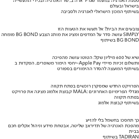
פסגת האנרגיה במעמד שגריר ארה"ב, שר האנרגיה ובכירי התעשייה
בישראל ובעולם
בשיתוף המכון הישראלי לאנרגיה ולסביבה
צובעים את הבית? אל תעשו את הטעות הזו
מומחה BG BOND עושה סדר על המדפים ומציג את מותג הצבע SIMPLY
בשיתוף BG BOND
שיא של 600 מיליון שקל: הטוטו עושה מהפיכה
יחסי הימור משופרים, הפקדות ב-Apple Pay ותשלום זכיות מיידי
בשיתוף המועצה להסדר ההימורים בספורט
הפרויקט החדש שמסקרן רוכשים בפתח תקווה
קבוצת אלמוג מציגה את פרויקט MALA: מגדלי הפרימיום האחרונים
בפתח תקווה
בשיתוף קבוצת אלמוג
כך תחסכו בחשמל בלי להזיע
מהפכת האנרגיה של תדיראן: שליטה, אבטחת מידע וניהול אקלים חכם
בבית
בשיתוף TADIRAN