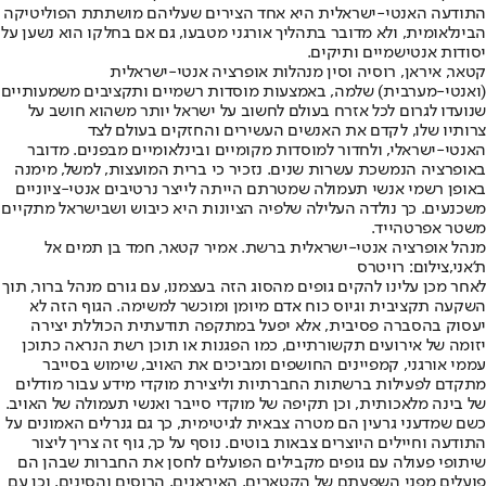
התודעה האנטי-ישראלית היא אחד הצירים שעליהם מושתתת הפוליטיקה
הבינלאומית, ולא מדובר בתהליך אורגני מטבעו, גם אם בחלקו הוא נשען על
יסודות אנטישמיים ותיקים.
קטאר, איראן, רוסיה וסין מנהלות אופרציה אנטי-ישראלית
(ואנטי-מערבית) שלמה, באמצעות מוסדות רשמיים ותקציבים משמעותיים
שנועדו לגרום לכל אזרח בעולם לחשוב על ישראל יותר משהוא חושב על
צרותיו שלו, לקדם את האנשים העשירים והחזקים בעולם לצד
האנטי-ישראלי, ולחדור למוסדות מקומיים ובינלאומיים מבפנים. מדובר
באופרציה הנמשכת עשרות שנים. נזכיר כי ברית המועצות, למשל, מימנה
באופן רשמי אנשי תעמולה שמטרתם הייתה לייצר נרטיבים אנטי-ציוניים
משכנעים. כך נולדה העלילה שלפיה הציונות היא כיבוש ושבישראל מתקיים
משטר אפרטהייד.
מנהל אופרציה אנטי-ישראלית ברשת. אמיר קטאר, חמד בן תמים אל
ת'אני,צילום: רויטרס
לאחר מכן עלינו להקים גופים מהסוג הזה בעצמנו, עם גורם מנהל ברור, תוך
השקעה תקציבית וגיוס כוח אדם מיומן ומוכשר למשימה. הגוף הזה לא
יעסוק בהסברה פסיבית, אלא יפעל במתקפה תודעתית הכוללת יצירה
יזומה של אירועים תקשורתיים, כמו הפגנות או תוכן רשת הנראה כתוכן
עממי אורגני, קמפיינים החושפים ומביכים את האויב, שימוש בסייבר
מתקדם לפעילות ברשתות החברתיות וליצירת מוקדי מידע עבור מודלים
של בינה מלאכותית, וכן תקיפה של מוקדי סייבר ואנשי תעמולה של האויב.
כשם שמדעני גרעין הם מטרה צבאית לגיטימית, כך גם גנרלים האמונים על
התודעה וחיילים היוצרים צבאות בוטים. נוסף על כך, גוף זה צריך ליצור
שיתופי פעולה עם גופים מקבילים הפועלים לחסן את החברות שבהן הם
פועלים מפני השפעתם של הקטארים, האיראנים, הרוסים והסינים, וכן עם