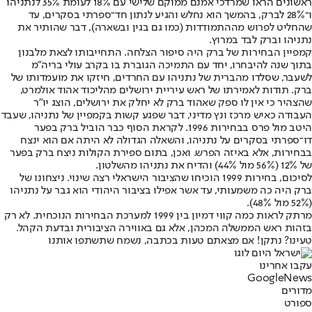
ראשונים הראו שמרדכי אמנם ממוקם שלישי עם 18% לעומת 35% לנתניהו
ו־28% לברק, בהמשך הוא נחלש והגיע לנתון חד־ספרתי בסקרים, עד
שהחליט לפרוש מההתמודדות (כמו גם בגין ובשארה), דבר שהותיר את
נתניהו וברק לבד במרוץ.
קמפיין הבחירות של ברק היה סיפור הצלחה. התחייבותו לצאת מלבנון
בתוך שנה להיבחרו, יחד עם התמיכה הגוברת בו בקרב עולי בריה"מ
לשעבר, שסלדו מהברית של נתניהו עם החרדים, חיזקו את מועמדותו של
ברק. תודות לאמירתו של ראש עיריית ירושלים מהליכוד אהוד אולמרט,
שהצהיר כי אין לו ספק שאהוד ברק לא יחלק את ירושלים, הוצג יו"ר
העבודה כאיש מרכז ונץ מדיני, דבר שפגע קשות בקמפיין של נתניהו, שעבד
היטב מול פרס בבחירות 1996. לקראת הסוף כבר הוביל ברק בפער
דו־ספרתי בסקרים על נתניהו, והשאלה הגדולה לא היתה אם הוא ינצח
בבחירות, אלא באיזה הפרש. ואכן, בתום ספירת הקולות ניצח ברק בפער
של 12% (56% מול 44%) והדיח את נתניהו מהשלטון.
לסיכום, בחירות 1999 הוכיחו שהציבור הישראלי רצה שינוי. ניצחונו של
ברק היה כה משמעותי, עד אשר אפילו בציבור היהודי הוא גבר על נתניהו
(52% מול 48%).
מרתק לראות כמה קווי דמיון בין 1999 למערכת הבחירות הנוכחית. לא רק
בזהות ראש הממשלה המכהן, אלא גם באווירה הציבורית ובדעת הקהל.
טעינו? נתקן! אם מצאתם טעות בכתבה, נשמח שתשתפו אותנו
עקבו אחרינו
G
o
o
g
l
e
News
מדורים
ספורט