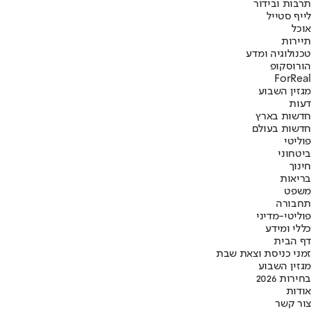
תרבות ובידור
לייף סטייל
אוכל
תיירות
טכנולוגיה ומדע
הורוסקופ
ForReal
מגזין השבוע
דעות
חדשות בארץ
חדשות בעולם
פוליטי
ביטחוני
חינוך
בריאות
משפט
תחבורה
פוליטי-מדיני
כללי ומידע
דף הבית
זמני כניסת וצאת שבת
מגזין השבוע
בחירות 2026
אודות
צור קשר