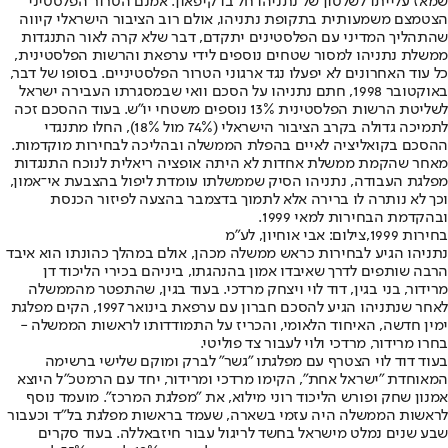
שמאז עלייתו לשלטון של נתניהו חל בו קיפאון. אמנם הטרור הפלסטיני
הצטמצם משמעותית בתקופת נתניהו, אולם רוב הציבור הישראלי קיווה
שהתהליך המדיני עם הפלסטינים יתקדם, דבר שלא קרה לאור התנגדות
ממשלת נתניהו למסור שטחים נוספים לידי ערפאת והרשות הפלסטינית,
כל עוד האחרונים לא יפעלו נגד ארגוני הטרור הפלסטיניים. בסופו של דבר,
באוקטובר 1998, חתם נתניהו על הסכם וואי שבמסגרתו העבירה ישראל
לשליטת הרשות הפלסטינית 13% נוספים משטחי יו"ש. בעוד ההסכם זכה
לתמיכה גדולה בקרב הציבור הישראלי (74% מול 18%), החלו מתנגדי
ההסכם בקואליציה לאיים בהפלת הממשלה ובהליכה לבחירות מוקדמות.
מאחר שהקמת ממשלת אחדות לא היתה אופציה ריאלית לנוכח התנגדות
מפלגת העבודה, נתניהו הסיק שממשלתו עומדת ליפול בהצבעת אי־אמון,
וכך לא נותרה לו ברירה אלא לתמוך בדצמבר בהצעה לפיזור הכנסת
ובהקדמת הבחירות למאי 1999.
בחירות 1999,צילום: אבי אוחיון, לע"מ
נתניהו הגיע לבחירות כראש ממשלה מכהן, אולם במהלך כהונתו הוא איבד
הרבה שותפים לדרך שאיבדו אמון בהנהגתו, ביניהם בכירי הליכוד דן
מרידור, בני בגין, דוד לוי ויצחק מרדכי. בעוד בגין, שהתפטר מהממשלה
לאחר שנתניהו הגיע להסכם חברון עם ערפאת בינואר 1997, הקים מפלגת
ימין חדשה, האיחוד הלאומי, והכריז על התמודדותו לראשות הממשלה -
בחרו מרידור, מרדכי ולוי לעבור צד פוליטי.
בעוד דוד לוי הצטרף עם מפלגתו "גשר" לברק ומוקם שלישי ברשימה
המאוחדת "ישראל אחת", הקימו מרדכי ומרידור, יחד עם הרמטכ"ל היוצא
אמנון שחק ופורש הליכוד רוני מילוא, את "מפלגת המרכז". מועמד נוסף
לראשות הממשלה היה עזמי בשארה, שעמד בראשות מפלגת בל"ד וכעבור
שבע שנים נמלט מישראל בחשד לריגול עבור חיזבאללה. בעוד סקרים