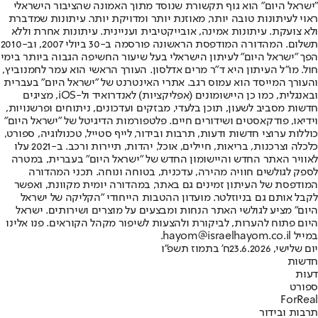
"ישראל היום" הוא גוף תקשורת שנוסד מתוך האמונה שהציבור הישראלי
ראוי לעיתונות טובה יותר, מאוזנת יותר ומדויקת יותר. עיתונות שמדברת
ולא צועקת. עיתונות אמינה, אובייקטיבית ועניינית. עיתונות אחרת וללא
תשלום. המהדורה המודפסת הראשונה פורסמה ב-30 ביולי 2007, וב-2010
הפך "ישראל היום" לעיתון הישראלי בעל שיעור החשיפה הגבוה ביותר בימי
חול. מו"ל העיתון היא ד"ר מרים אדלסון. העורך הראשי הוא עמר לחמנוביץ,
והעורך המייסד הוא עמוס רגב. אתרי האינטרנט של "ישראל היום" בעברית
ובאנגלית, כמו כן היישומונים (אפליקציות) לאנדרואיד ול-iOS, מציגים
חדשות מסביב לשעון, תוכן בלעדי, מבזקים ועדכונים, ניתוחים ופרשנויות,
וידיאו, פודקאסטים ושידורים חיים. פלטפורמות הדיגיטל של "ישראל היום"
כוללות ערוצי חדשות ודעות, תרבות ובידור, לייף סטייל, טכנולוגיה, ספורט,
כלכלה וצרכנות, בריאות, חיילים, אוכל, יהדות, תיירות ורכב. ב-2021 עלו
לאוויר האתר החדש והיישומון החדש של "ישראל היום" בעברית, במטרה
לספק לגולשים חוויה מהירה, עדכנית, בטוחה ונוחה. תכני המהדורה
המודפסת של העיתון זמינים גם באתר, במהדורה יומית מקוונת, ואפשר
לקבל אותם גם בניוזלטר. מועדון ההטבות הייחודי "הקליקה של ישראל
היום" מציע לגולשי האתר הנחות ומבצעים על מוצרים ושירותים. ישראל
היום פתוח להערות, לביקורת ולהצעות לשיפור מקהל הקוראים. פנו אלינו
במייל hayom@israelhayom.co.il.
יום שלישי, 23.6.2026
ח' בתמוז תשפ"ו
חדשות
דעות
ספורט
ForReal
תרבות ובידור