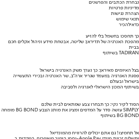
נבחרת הכתבים והפרשנים
מדיניות פרטיות
הצהרת נגישות
תנאי שימוש
כדאי
להכיר
כך תחסכו בחשמל בלי להזיע
מהפכת האנרגיה של תדיראן: שליטה, אבטחת מידע וניהול אקלים חכם
בבית
בשיתוף TADIRAN
בצל האיומים מאיראן: כך נערך משק האנרגיה בישראל
פסגת האנרגיה במעמד שגריר ארה"ב, שר האנרגיה ובכירי התעשייה
בישראל ובעולם
בשיתוף המכון הישראלי לאנרגיה ולסביבה
הסוד לקיר נקי: כך תבחרו צבע שמתאים לבית שלכם
מומחה BG BOND עושה סדר על המדפים ומציג את מותג הצבע SIMPLY
בשיתוף BG BOND
אל תחמיצו! גם אתם יכולים להרוויח מהמונדיאל
יחסי הימור משופרים, הפקדות ב-Apple Pay ותשלום זכיות מיידי