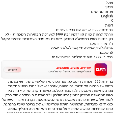
אוכל
מגזין
אנחנו מגייסים
English
X
דעות
בחירות 1999: ישראל עם ברק בעיניים
מרתק לראות כמה קווי דמיון בין 1999 למערכת הבחירות הנוכחית • לא
רק בזהות ראש הממשלה המכהן, אלא גם באווירה הציבורית ובדעת הקהל
ד"ר אורי ורטמן
23/6/2026, 22:42
,עודכן
23/6/2026, 22:42
0
השמעה
ברק ב-1999. סיפור הצלחה. צילום: אי.פי
בחירות 1999 זכורות היטב כמהפך הפוליטי השלישי שהתרחש בשנות
ה־90 של המאה הקודמת. גם הפעם, אזרחי ישראל בחרו בשני פתקים:
צהוב לראשות ממשלה ולבן עבור מפלגה, כאשר הקרב המרכזי היה בין
ראש הממשלה המכהן
בנימין נתניהו
לבין יו"ר מפלגת העבודה אהוד ברק.
לאחר שלוש שנות כהונת ממשלת נתניהו, שנתפסה בקרב הציבור הישראלי
כמאוד לא מוצלחת, התחושה היתה שמדינת ישראל צריכה שינוי בהנהגה.
טרם הבחירות הנושא המרכזי על סדר היום הלאומי היה תהליך אוסלו,