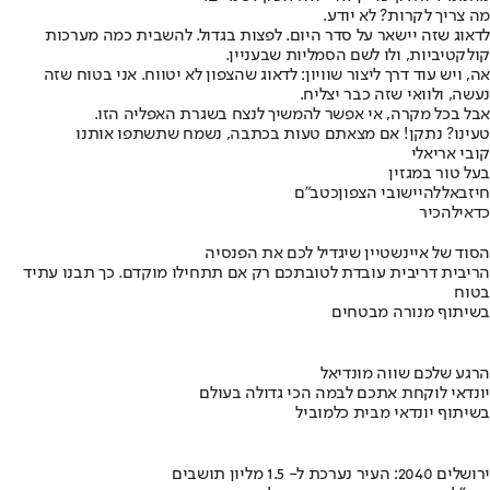
מה צריך לקרות? לא יודע.
לדאוג שזה יישאר על סדר היום. לפצות בגדול. להשבית כמה מערכות
קולקטיביות, ולו לשם הסמליות שבעניין.
אה, ויש עוד דרך ליצור שוויון: לדאוג שהצפון לא יטווח. אני בטוח שזה
נעשה, ולוואי שזה כבר יצליח.
אבל בכל מקרה, אי אפשר להמשיך לנצח בשגרת האפליה הזו.
טעינו? נתקן! אם מצאתם טעות בכתבה, נשמח שתשתפו אותנו
קובי אריאלי
בעל טור במגזין
חיזבאללה
יישובי הצפון
כטב"ם
כדאי
להכיר
הסוד של איינשטיין שיגדיל לכם את הפנסיה
הריבית דריבית עובדת לטובתכם רק אם תתחילו מוקדם. כך תבנו עתיד
בטוח
בשיתוף מנורה מבטחים
הרגע שלכם שווה מונדיאל
יונדאי לוקחת אתכם לבמה הכי גדולה בעולם
בשיתוף יונדאי מבית כלמוביל
ירושלים 2040: העיר נערכת ל- 1.5 מליון תושבים