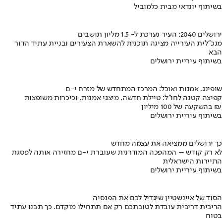
בשיתוף יונדאי מבית כלמוביל
ירושלים 2040: העיר נערכת ל- 1.5 מליון תושבים
מנכ"לית העירייה מציגה תוכנית להשארת הצעירים ובניית עתיד הדור
הבא
בשיתוף עיריית ירושלים
שופינג, אמנות ואוכל: המרכז המתחדש של מזרח י-ם
קפיצה קטנה לחו"ל: טיילת חדשה, מיצגי אמנות, וכיכרות משופצות
בהשקעה של 100 מיליון ₪
בשיתוף עיריית ירושלים
כך ירושלים ממציאה את עצמה מחדש
לא רק קודש – המהפכה המודרנית שעוברת י-ם מחזירה אותה לפסגת
התיירות הישראלית
בשיתוף עיריית ירושלים
הסוד של איינשטיין שיגדיל לכם את הפנסיה
הריבית דריבית עובדת לטובתכם רק אם תתחילו מוקדם. כך תבנו עתיד
בטוח