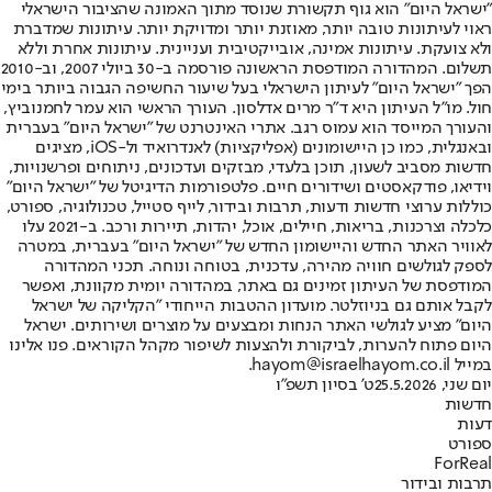
"ישראל היום" הוא גוף תקשורת שנוסד מתוך האמונה שהציבור הישראלי
ראוי לעיתונות טובה יותר, מאוזנת יותר ומדויקת יותר. עיתונות שמדברת
ולא צועקת. עיתונות אמינה, אובייקטיבית ועניינית. עיתונות אחרת וללא
תשלום. המהדורה המודפסת הראשונה פורסמה ב-30 ביולי 2007, וב-2010
הפך "ישראל היום" לעיתון הישראלי בעל שיעור החשיפה הגבוה ביותר בימי
חול. מו"ל העיתון היא ד"ר מרים אדלסון. העורך הראשי הוא עמר לחמנוביץ,
והעורך המייסד הוא עמוס רגב. אתרי האינטרנט של "ישראל היום" בעברית
ובאנגלית, כמו כן היישומונים (אפליקציות) לאנדרואיד ול-iOS, מציגים
חדשות מסביב לשעון, תוכן בלעדי, מבזקים ועדכונים, ניתוחים ופרשנויות,
וידיאו, פודקאסטים ושידורים חיים. פלטפורמות הדיגיטל של "ישראל היום"
כוללות ערוצי חדשות ודעות, תרבות ובידור, לייף סטייל, טכנולוגיה, ספורט,
כלכלה וצרכנות, בריאות, חיילים, אוכל, יהדות, תיירות ורכב. ב-2021 עלו
לאוויר האתר החדש והיישומון החדש של "ישראל היום" בעברית, במטרה
לספק לגולשים חוויה מהירה, עדכנית, בטוחה ונוחה. תכני המהדורה
המודפסת של העיתון זמינים גם באתר, במהדורה יומית מקוונת, ואפשר
לקבל אותם גם בניוזלטר. מועדון ההטבות הייחודי "הקליקה של ישראל
היום" מציע לגולשי האתר הנחות ומבצעים על מוצרים ושירותים. ישראל
היום פתוח להערות, לביקורת ולהצעות לשיפור מקהל הקוראים. פנו אלינו
במייל hayom@israelhayom.co.il.
יום שני, 25.5.2026
ט' בסיון תשפ"ו
חדשות
דעות
ספורט
ForReal
תרבות ובידור