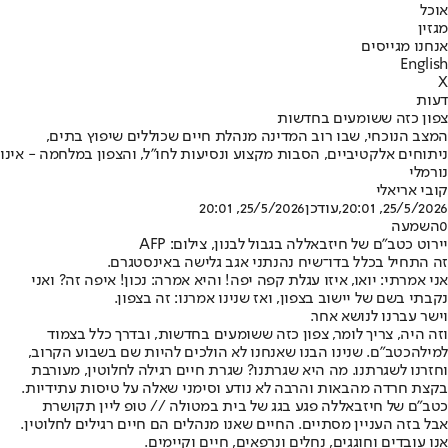
אוכל
מגזין
אנחנו מגייסים
English
X
דעות
צפון כזה ששומעים בחדשות
המצב הנוכחי, שבו רוב המדינה מנהלת חיים שכוללים שיפוץ בתים,
ניתוחים אלקטיביים, הסבות מקצוע ונסיעות לחו"ל, והצפון במלחמה - אינו
נורמלי
קובי אריאלי
25/5/2026, 20:01
,עודכן
25/5/2026, 20:01
0
השמעה
יירוט כטב"ם של חיזבאללה בגבול לבנון, צילום: AFP
‏זה התחיל בכלל בדו־שיח נהנתני אגב גלישה באינסטגרם.
אני אמרתי: יואו, איזו עגלת קפה יפה! והיא אמרה: נכון! איפה זה? ואני
נקבתי בשם של יישוב בצפון, ואז שנינו אמרנו: זה בצפון.
וישר עברנו לנושא אחר.
וזה היה, צריך לומר, צפון כזה ששומעים בחדשות, ובדרך כלל בצמוד
למילה
כטב"ם
. שנינו הבנו שאנחנו לא הולכים להיות שם בשבוע הקרוב,
וחזרנו לשגרתנו. מה היא שגרתנו? שגרת חיים רגילה לחלוטין, מעורבת
בקצת חרדה מהבאות והרבה לא נודע וסימני שאלה על טיסות עתידיות.
כטב"ם של חיזבאללה פגע בגג של בית במטולה // טופ ליין תקושרת
אבל בזה העניין מסתיים. החיים שאנו מנהלים הם חיים רגילים לחלוטין.
אנו עובדים וחוגגים, נחלים ונרפאים, חיים וקיימים.