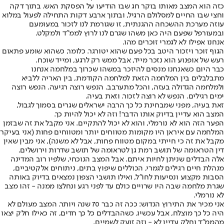
כזה הוא המצב מאותו בוקר חג שבו הודיעו על הפסקת האש. בתוך דקה
וחצי שבו החיים למסלולם הרגיל, ובתוך ארבע דקות התחילה לפעול במלוא
עוזה מערכת ההשכחה ההגנתית, זו שגורמת לנו לזכור במעומעם
ובמעורפל שפעם היה כאן משהו שגרם לנו לרוץ לממ"ד ולמקלט.
אנחנו אפילו לא לגמרי זוכרים מהו.
הגוף זוכר ויזכור היטב בכל פעם שהוא יטורגר. כלומר, כשהוא שומע פתאום
רעש של אופנוע הוא נזכר מייד, אבל ממש רק לרגע, ומייד שוכח.
כבר היום כשאנחנו מנסים להיזכר במשהו שכרוך במלחמה אנחנו
מתבלבלים בין המלחמה הזאת למלחמה הקודמת, בין האריה ללביא
ולמלחמה הגדולה בעזה, והכל מתערבב. הנפש רוצה רגיעה. הנפש רוצה
ימים רגילים. הנפש לא רוצה לזכור. וזאת בעיה.
זאת בעיה, מפני שמבחינת כל כך הרבה ישראלים שגרים בסמוך לגבול,
המצב הוא עדיין בדיוק אותו הדבר! וזה ‏לא יכול להיות כך.
הפער הזה הוא לא נורמלי, והוא לא יכול להתקיים. אני מקבל את זה שבזמן
המלחמה עם איראן היו מקומות מטווחים יותר ומטווחים פחות (אני בעיקר
מקבל את זה כי חייתי במקום מטווח פחות, אבל לא משנה), אני מבין שאין
דין הטראומה של תושב רמת גן לטראומה של תושב שדרות וירושלים.
אלה הבדלים שניתן לחיות איתם. אבל המצב הנוכחי, שלפיו רוב המדינה
מנהלת חיים רגילים לגמרי, הכוללים שיפוץ בתים, ניתוחים אלקטיביים,
הסבות מקצוע ונסיעות לחו"ל, ואילו תושבי הצפון נמצאים בדיוק באותה
שגרת מלחמה שבה היו שרויים כולם עד לפני רגע ונחלצו ממנה - זהו מצב
לא נורמלי.
אני מכיר את התירוץ הנדוש: ככה זה כבר 70 שנה ויותר. המצב מעולם לא
היה כל כך מוצלח, אבל עכשיו, כשההבדלים כל כך חדים, זה כאילו חלק יצאו
מהממ"ד וחלק עדיין לא - וזה זועק לשמיים.