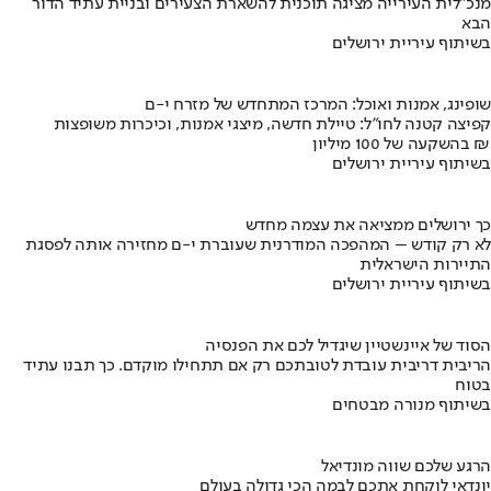
מנכ"לית העירייה מציגה תוכנית להשארת הצעירים ובניית עתיד הדור
הבא
בשיתוף עיריית ירושלים
שופינג, אמנות ואוכל: המרכז המתחדש של מזרח י-ם
קפיצה קטנה לחו"ל: טיילת חדשה, מיצגי אמנות, וכיכרות משופצות
בהשקעה של 100 מיליון ₪
בשיתוף עיריית ירושלים
כך ירושלים ממציאה את עצמה מחדש
לא רק קודש – המהפכה המודרנית שעוברת י-ם מחזירה אותה לפסגת
התיירות הישראלית
בשיתוף עיריית ירושלים
הסוד של איינשטיין שיגדיל לכם את הפנסיה
הריבית דריבית עובדת לטובתכם רק אם תתחילו מוקדם. כך תבנו עתיד
בטוח
בשיתוף מנורה מבטחים
הרגע שלכם שווה מונדיאל
יונדאי לוקחת אתכם לבמה הכי גדולה בעולם