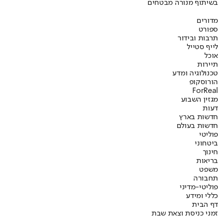
בשיתוף מנורה מבטחים
מדורים
ספורט
תרבות ובידור
לייף סטייל
אוכל
תיירות
טכנולוגיה ומדע
הורוסקופ
ForReal
מגזין השבוע
דעות
חדשות בארץ
חדשות בעולם
פוליטי
ביטחוני
חינוך
בריאות
משפט
תחבורה
פוליטי-מדיני
כללי ומידע
דף הבית
זמני כניסת וצאת שבת