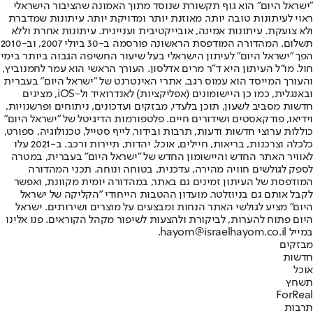
"ישראל היום" הוא גוף תקשורת שנוסד מתוך האמונה שהציבור הישראלי
ראוי לעיתונות טובה יותר, מאוזנת יותר ומדויקת יותר. עיתונות שמדברת
ולא צועקת. עיתונות אמינה, אובייקטיבית ועניינית. עיתונות אחרת וללא
תשלום. המהדורה המודפסת הראשונה פורסמה ב-30 ביולי 2007, וב-2010
הפך "ישראל היום" לעיתון הישראלי בעל שיעור החשיפה הגבוה ביותר בימי
חול. מו"ל העיתון היא ד"ר מרים אדלסון. העורך הראשי הוא עמר לחמנוביץ,
והעורך המייסד הוא עמוס רגב. אתרי האינטרנט של "ישראל היום" בעברית
ובאנגלית, כמו כן היישומונים (אפליקציות) לאנדרואיד ול-iOS, מציגים
חדשות מסביב לשעון, תוכן בלעדי, מבזקים ועדכונים, ניתוחים ופרשנויות,
וידיאו, פודקאסטים ושידורים חיים. פלטפורמות הדיגיטל של "ישראל היום"
כוללות ערוצי חדשות ודעות, תרבות ובידור, לייף סטייל, טכנולוגיה, ספורט,
כלכלה וצרכנות, בריאות, חיילים, אוכל, יהדות, תיירות ורכב. ב-2021 עלו
לאוויר האתר החדש והיישומון החדש של "ישראל היום" בעברית, במטרה
לספק לגולשים חוויה מהירה, עדכנית, בטוחה ונוחה. תכני המהדורה
המודפסת של העיתון זמינים גם באתר, במהדורה יומית מקוונת, ואפשר
לקבל אותם גם בניוזלטר. מועדון ההטבות הייחודי "הקליקה של ישראל
היום" מציע לגולשי האתר הנחות ומבצעים על מוצרים ושירותים. ישראל
היום פתוח להערות, לביקורת ולהצעות לשיפור מקהל הקוראים. פנו אלינו
במייל hayom@israelhayom.co.il.
מבזקים
חדשות
אוכל
תשחץ
ForReal
תרבות