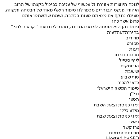
לנוכח היווצרות אווירת גל עכשווי של עזיבה כביכול בקצהו של הרוב
היהודי, פנקס הבוחרים מספר לנו סיפור ריאלי מאוד של הבטחה ותקווה.
טעינו? נתקן! אם מצאתם טעות בכתבה, נשמח שתשתפו אותנו
פרופ' אשר כהן
פרופ' כהן הוא מומחה למדעי המדינה, ממובילי תנועת "נקראים לדגל"
בחירות
דעה
דעות
מדורים
ספורט
דעות
תרבות ובידור
לייף סטייל
הורוסקופ
שישבת
סוף שבוע
כדאי להכיר
סיפור המשק הישראלי
נדל"ן
ראשי
זמני כניסת וצאת השבת
מידע כללי
זמני כניסת וצאת שבת
ראשי
צרו קשר
מדיניות פרטיות
Hosted by SPD