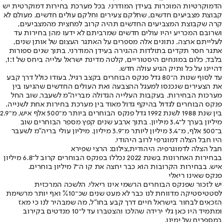
הדמוקרטיות המוכרות בעידן המודרני. בכל מערכת בחירות דמוקרטית יש
קבוצת מצביעים חדשים, שחלקם צעירים וחלקם עולים חדשים. מעולם לא
קרה שקבוצת המצביעים החדשים תהיה קרוב למחצית מהמצביעים,
ושרובם המכריע יהיו עולים חדשים שמרביתם לא ידעו מהן בחירות עד
לעלייתם ארצה. נתונים אלה מספרים על האתגר העצום של אותן שנים,
אתגר חסר תקדים בתולדות ההגירה בעידן המודרני. בתוך שנים ספורות
בלבד, כלום במונחים היסטוריים, קלטה מדינת ישראל עלייה ביחס של 1:1,
דהיינו על כל ותיק הגיע עולה חדש.
עד לסוף שנות ה־80 גדל פנקס הבוחרים בקצב רגיל, בעודו כולל דרך קבע
את הצעירים שנכנסו למעגל ההצבעה ואת העולים החדשים שהגיעו בין
מערכות הבחירות. בעקבות העלייה הגדולה מבריה"מ לשעבר, שוב החל
פנקס הבוחרים לגדול בהיקף גדול מאוד בין מערכת בחירות אחת לשנייה.
בין שנת 1988 לשנת 1992 גדל פנקס הבוחרים ביותר מ־500 אלף איש, מ־2.9
מיליון בערך ל־3.4 מיליון. בתוך ארבע שנים קפץ מספר הבוחרים שוב
ב־500 אלף, מ־3.4 מיליון ליותר מ־3.9 מיליון. מיליון עולי בריה"מ לשעבר
היו חבל הצלה דמוגרפי לרוב היהודי.
חבל הצלה לדמוגרפיה היהודית,צילום: הרצי שפירא
בבחירות האחרונות בשנת 2022 נכללו בפנקס הבוחרים קרוב ל־6.8 מיליון
איש. בבחירות הקרובות הוא כבר יחצה את קו ה־7 מיליון בוחרים.
פנקס שאינו ריאלי
יש לזכור שפנקס הבוחרים הרשמי אינו ריאלי. הלשכה המרכזית
לסטטיסטיקה מדווחת לנו כבר לא מעט שנים שכ־%10 ואף יותר מרשימת
הזכאים לבחור בישראל חיים דרך קבע בחו"ל, מה שמבהיר לנו כי מאז
ומתמיד היו כאן גלי ירידה שהלכו והצטברו עד ל־10 מנדטים בקירוב
במספרים של ימינו.