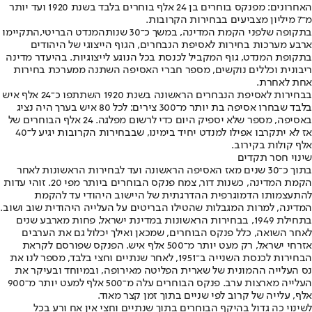
האחרונים: מפנקס בוחרים בן 24 אלף בוחרים בלבד בשנת 1920 ועד יותר
מ־7 מיליון מצביעים בבחירות הקרובות.
בתקופה שלפני הקמת המדינה, במשך כ־30 שנות
המנדט הבריטי,
התקיימו
ארבע מערכות בחירות לאסיפת הנבחרים, הגוף הייצוגי של היהודים
בתקופת המנדט, גוף המקביל לכנסת בכל הנוגע לייצוגיות. בהיעדר מדינה
ריבונית וכללים נוקשים, מספר חברי האסיפה השתנה ממערכת בחירות
אחת לאחרת.
בבחירות לאסיפת הנבחרים הראשונה בשנת 1920 השתתפו כ־24 אלף איש
בלבד שבחרו אסיפה בת יותר מ־300 צירים: לכל 80 איש בערך היה נציג
באסיפה, מספר שלא יספיק היום כדי לרשום מפלגה. 24 אלף הבוחרים של
אז לא יתקרבו אפילו למנדט יחיד בימינו, שבבחירות הקרובות יגיע ל־40
אלף קולות בקירוב.
שינוי חסר תקדים
בתוך כ־30 שנים מאז האסיפה הראשונה ועד לבחירות הראשונות לאחר
הקמת המדינה, כשנות דור, צמח פנקס הבוחרים ביותר מפי 20. זוהי עדות
להתעצמותו הדמוגרפית ההדרגתית של היישוב היהודי עד להקמת
המדינה, למרות המגבלות שהטילו הבריטים על העלייה היהודית שוב ושוב.
בתחילת 1949, בבחירות הראשונות במדינת ישראל, פחות מארבע שנים
לאחר השואה, כלל פנקס הבוחרים, שמכאן ואילך יכלול גם את הערבים
אזרחי ישראל, רק מעט יותר מ־500 אלף איש. הפנקס שפורסם לקראת
הבחירות לכנסת השנייה ב־1951, לאחר שנתיים וחצי בלבד, מספר לנו את
נס העלייה ההמונית של שארית הפליטה מאירופה, ובמיוחד ובעיקר את
העלייה מארצות ערב. פנקס הבוחרים עלה מ־500 אלף למעט יותר מ־900
אלף, עלייה של קרוב לפי שניים בתוך זמן קצר מאוד.
לשינוי כה גדול בהיקף הבוחרים בתוך שנתיים וחצי אין אח ורע בכל