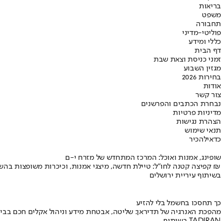
בריאות
משפט
תחבורה
פוליטי-מדיני
כללי ומידע
דף הבית
זמני כניסת וצאת שבת
מגזין השבוע
בחירות 2026
אודות
צור קשר
נבחרת הכתבים והפרשנים
מדיניות פרטיות
הצהרת נגישות
תנאי שימוש
כדאי
להכיר
שופינג, אמנות ואוכל: המרכז המתחדש של מזרח י-ם
קפיצה קטנה לחו"ל: טיילת חדשה, מיצגי אמנות, וכיכרות משופצות בהשקעה של 100 מיליון ₪
בשיתוף עיריית ירושלים
כך תחסכו בחשמל בלי להזיע
מהפכת האנרגיה של תדיראן: שליטה, אבטחת מידע וניהול אקלים חכם בבי