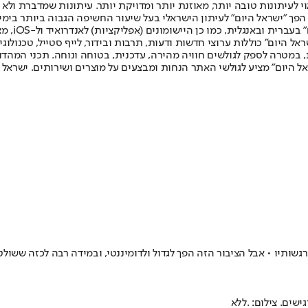
לעיתונות טובה יותר, מאוזנת יותר ומדויקת יותר. עיתונות שמדברת ולא צ
שלום. המהדורה המודפסת הראשונה פורסמה ב-30 ביולי 2007, וב-2010 הפך "ישראל היום" לעיתון הישראלי בעל שי
לחמנוביץ,
ל היום" כוללות ערוצי חדשות ודעות, תרבות ובידור, לייף סטייל, טכנולוגיה
ברית, במטרה לספק לגולשים חוויה מהירה, עדכנית, בטוחה ונוחה. תכני המה
ל היום" מציע לגולשי האתר הנחות ומבצעים על מוצרים ושירותים. ישראל 
גשותיו • אבל הציבור הזה הפך לגדול ולדומיננטי, ובמידה רבה לכזה ששו
ישים. צילום: .ללא