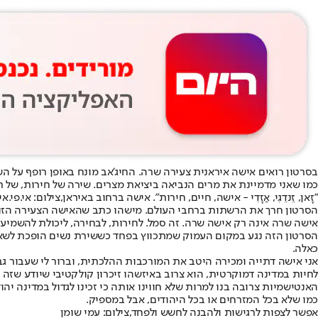
בסרטון רואים אישה איראנית צעירה שרה. החיג'אב מונח באופן רופף על ה
כמו שאני מדמיינת את מרים הנביאה ביציאת מצרים. שירה של חירות, של ת
"זָאן, זֵנדֵגִי, אַזָדִי - אישה, חיים, חירות". אישה ברחוב באיראן,צילום: אי.פי.אי, ettyImages
הסרטון חרך את הרשתות ברחבי העולם. מישהו כתב שהאישה הצעירה הזו 
אישה שרה אינה רק אישה שרה. זה סמל. לחירות, לבחירה, ליכולת להשמיע 
הסרטון הזה נגע במקום העמוק שמתכווץ בפחד כששירת נשים הופכת לשאלה
כאלה.
אני אישה דתייה ומכירה היטב את המורכבות ההלכתית, וברור לי שעבור גב
לחיות במדינה דמוקרטית, הוא צרוב באיזשהו זיכרון קולקטיבי שיודע שזה 
האנטישמיות צרובה בנו למרות שלא חווינו אותה כי זכינו לגדול במדינה יהו
כמו שלא בכל המזרחים או בכל היהודים, אבל במספיק.
אפשר לצפות לרגישות ולהבנה לחשש ולפחד,צילום: עמי שומן