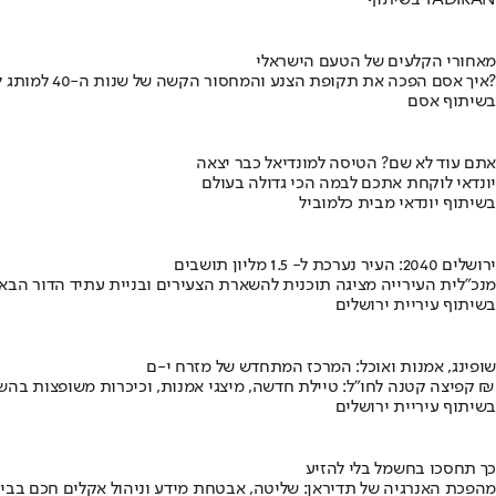
בשיתוף TADIRAN
מאחורי הקלעים של הטעם הישראלי
איך אסם הפכה את תקופת הצנע והמחסור הקשה של שנות ה-40 למותג לאומי?
בשיתוף אסם
אתם עוד לא שם? הטיסה למונדיאל כבר יצאה
יונדאי לוקחת אתכם לבמה הכי גדולה בעולם
בשיתוף יונדאי מבית כלמוביל
ירושלים 2040: העיר נערכת ל- 1.5 מליון תושבים
מנכ"לית העירייה מציגה תוכנית להשארת הצעירים ובניית עתיד הדור הבא
בשיתוף עיריית ירושלים
שופינג, אמנות ואוכל: המרכז המתחדש של מזרח י-ם
קפיצה קטנה לחו"ל: טיילת חדשה, מיצגי אמנות, וכיכרות משופצות בהשקעה של 100 מיליון ₪
בשיתוף עיריית ירושלים
כך תחסכו בחשמל בלי להזיע
מהפכת האנרגיה של תדיראן: שליטה, אבטחת מידע וניהול אקלים חכם בבי