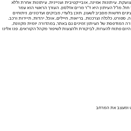
ועקת. עיתונות אמינה, אובייקטיבית ועניינית. עיתונות אחרת וללא
עור החשיפה הגבוה ביותר בימי חול. מו"ל העיתון היא ד"ר מרים אדלסון. העורך הראשי הוא עמר
 והעורך המייסד הוא עמוס רגב. אתרי האינטרנט של "ישראל היום" בעברית ובאנגלית, כמו כן היישומונים (אפליקציות) לאנדרואיד ול-iOS, מציגים חדשות מסביב לשעון, תוכן בלעדי, מבזקים ועדכונים, ניתוחים
, ספורט, כלכלה וצרכנות, בריאות, חיילים, אוכל, יהדות, תיירות ורכב.
דורה המודפסת של העיתון זמינים גם באתר, במהדורה יומית מקוונת,
היום פתוח להערות, לביקורת ולהצעות לשיפור מקהל הקוראים. פנו אלינו
לט ומעצב את המרחב