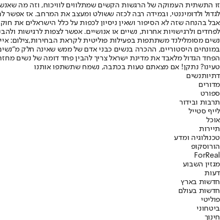
זו התשתית העמוקה של הרגשות הקשים שמתלווים לוויכוח, וזה מה שאנשים ד
לגדול ולדומיננטי, ובמידה רבה לכזה ששולט ומעצב את המרחב. אז אפשר ל
אבל בהנחה שזה לא הסיפור ושאין ניסיון לכפות על כלל הישראלים את חוק
לפחדים ולרגישויות אחרות, נשיים או אנושיים. אפשר לצפות לרגישות ולהבנ
נשים מסומלילנד משתתפות בפעילות פוליטית לקראת הבחירות,צילום: איי.
במונחים היסטוריים, ההכרה בנשים כבני אדם של ממש שאינה חלק מ"נשים, 
הפחד הגדול מלאבד את מדינת ישראל צריך להבין פחד דומה של נשים מחזרה ל
טעינו? נתקן! אם מצאתם טעות בכתבה, נשמח שתשתפו אותנו
דתיות
נשים
מדורים
ספורט
תרבות ובידור
לייף סטייל
אוכל
תיירות
טכנולוגיה ומדע
הורוסקופ
ForReal
מגזין השבוע
דעות
חדשות בארץ
חדשות בעולם
פוליטי
ביטחוני
חינוך