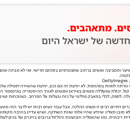
שיער ומסביבה אנשים ברחוב שמצטרפים בזמזום חרישי. אני לא מבינה שום 
קווה.
G
נורתה למוות במהומות. לא יודעת זה אם נכון, יודעת שהשירה־תפילה ש
קול. יכולת שנשללה מנשים באיראן ומנשים לאורך ההיסטוריה באינספור הק
, לספק, לכלי במאבק פוליטי על כוח ובעלות על המרחב. כשנוכחות נשי
רים דתיים רבים זו פשוט ההלכה. אבל עבור נשים רבות יש לדבר הזה מטען
לא מובן מאליו. שיודע שהיו אלפי שנות השתקה, ושיש עדיין בהרבה מקומו
דית ריבונית, כמו שהאפליה והגזענות והזלזול צרובים בזיכרון של בנים לעו