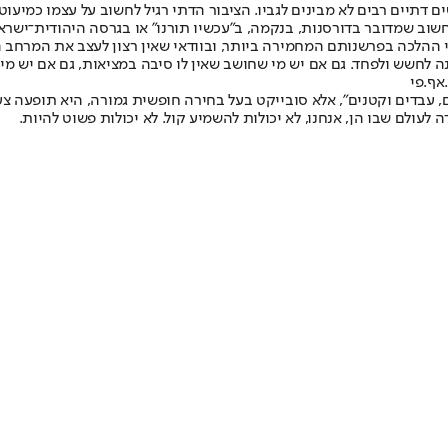
תיים רבים לא מבינים לגביו. הציבור הדתי רגיל לחשוב על עצמו כמיעוט,
חשוב שמדובר בדורסנות, בנקמה, ב"עכשיו תורנו" או בגרסה היהודית־ישרא
י ההלכה בפרשנותם המחמירה ביותר, ובוודאי שאין רצון לעצב את המרחב 
ה לחשש ולפחד. גם אם יש מי שחושב שאין לו סיבה במציאות, גם אם יש מי 
אף.פי
עבדים וקטנים", אלא סובייקט בעל בחירה חופשית גמורה, היא תופעה צעיר
עולם שבו הן, אנחנו, לא יכולות להשמיע קול. לא יכולות פשוט להיות.