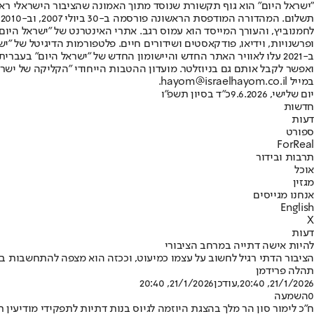
"ישראל היום" הוא גוף תקשורת שנוסד מתוך האמונה שהציבור הישראלי ראוי 
ת
ופרשנויות, וידיאו, פודקאסטים ושידורים חיים. פלטפורמות הדיגיטל של "ישרא
ב-2021 עלו לאוויר האתר החדש והיישומון החדש של "ישראל היום" בע
ואפשר לקבל אותם גם בניוזלטר. מועדון ההטבות הייחודי "הקליקה של ישרא
במייל hayom@israelhayom.co.il.
יום שלישי, 9.6.2026
כ"ד בסיון תשפ"ו
חדשות
דעות
ספורט
ForReal
תרבות ובידור
אוכל
מגזין
אנחנו מגייסים
English
X
דעות
להיות אישה דתייה במרחב הציבורי
הציבור הדתי רגיל לחשוב על עצמו כמיעוט, וככזה הוא מצפה להתחשבות בר
תהלה פרידמן
21/1/2026, 20:40
,עודכן
21/1/2026, 20:40
0
השמעה
ח"כ לימור סון הר מלך בהצגת היוזמה לגיוס בנות דתיות לתפקידי מודיעין רג