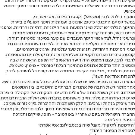
שקיימה קרן קיימת לישראל - כנס תקדימי שביקש להתמודד ישירות עם
השסעים בחברה הישראלית באמצעות הכלי הבסיסי ביותר: חינוך ומפגש
אנושי.
חוסן קהילתי. ג'רבי (משמאל) וקסטרו צילום : אסי אפרתי,
במשך יומיים התכנסו כ־200 ארגונים ועמותות חינוך הפועלים בזירת
החינוך הבלתי־פורמלי: נציגי תנועות נוער חילוניות, דתיות וחרדיות, ארגוני
ילדים ונוער, מכינות קדם־צבאיות וחצי־שנתיות, גרעינים משימתיים
וגרעיני נח"ל, לצד אנשי חינוך העובדים עם נוער בסיכון, פנימיות רווחה,
כפרי נוער חינוכיים־חקלאיים ומרכזי צעירים. לצידם השתתפו בכנס גם
נציגי הסוכנות היהודית, תנועות נוער עולמיות, ארגונים רפורמיים,
קונסרבטיביים ואורתודוקסיים, ושליחים וארגונים קהילתיים מהתפוצות.
לדברי ג'רבי, עצם המפגש היה היעד הראשון: "זו הפעם הראשונה שבה
נפגשים יותר מ־200 ארגונים מהחינוך הבלתי פורמלי - מימין, משמאל,
דתיים, חילוניים, מכל גוני הקשת. המטרה היתה קודם כל להיפגש, לדבר,
להפרות אחד את השני".
הוועידה נערכה סביב עשרים שולחנות עגולים, שבכל אחד מהם נידון נושא
אחר מתוך קשת רחבה של אתגרים חברתיים וחינוכיים. בין הנושאים
שנידונו: חיזוק השתלבותם של עולים חדשים; תפקידה של הקהילה ביצירת
שייכות ואזרחות פעילה; חיים משותפים בחברה הישראלית הרב־תרבותית
תוך עיסוק בזהות וערכים; חיזוק השותפות וההיכרות בין מגזרים שונים;
צמצום פערים חברתיים וחינוכיים באמצעות חינוך בלתי פורמלי; וכן אתגרי
החברה הישראלית ביום שאחרי 7 באוקטובר - חוסן, שיקום ותמיכה
בנפגעי המלחמה.
"הזדמנות לתיקון". מעגל שיח בכנס,צילום: אסי אפרתי
לספר את הסיפור היהודי