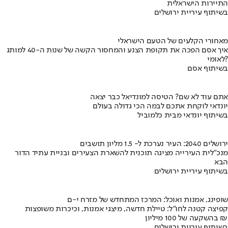
התיירות הישראלית
בשיתוף עיריית ירושלים
מאחורי הקלעים של הטעם הישראלי
איך אסם הפכה את תקופת הצנע והמחסור הקשה של שנות ה-40 למותג
לאומי?
בשיתוף אסם
אתם עוד לא שם? הטיסה למונדיאל כבר יצאה
יונדאי לוקחת אתכם לבמה הכי גדולה בעולם
בשיתוף יונדאי מבית כלמוביל
ירושלים 2040: העיר נערכת ל- 1.5 מליון תושבים
מנכ"לית העירייה מציגה תוכנית להשארת הצעירים ובניית עתיד הדור
הבא
בשיתוף עיריית ירושלים
שופינג, אמנות ואוכל: המרכז המתחדש של מזרח י-ם
קפיצה קטנה לחו"ל: טיילת חדשה, מיצגי אמנות, וכיכרות משופצות
בהשקעה של 100 מיליון ₪
בשיתוף עיריית ירושלים