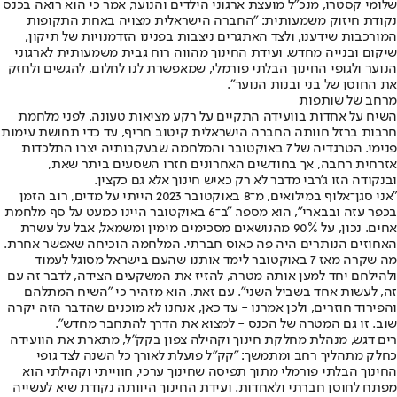
שלומי קסטרו, מנכ"ל מועצת ארגוני הילדים והנוער, אמר כי הוא רואה בכנס
נקודת חיזוק משמעותית: "החברה הישראלית מצויה באחת התקופות
המורכבות שידענו, ולצד האתגרים ניצבות בפנינו הזדמנויות של תיקון,
שיקום ובנייה מחדש. ועידת החינוך מהווה רוח גבית משמעותית לארגוני
הנוער ולגופי החינוך הבלתי פורמלי, שמאפשרת לנו לחלום, להגשים ולחזק
את החוסן של בני ובנות הנוער".
מרחב של שותפות
השיח על אחדות בוועידה התקיים על רקע מציאות טעונה. לפני מלחמת
חרבות ברזל חוותה החברה הישראלית קיטוב חריף, עד כדי תחושת עימות
פנימי. הטרגדיה של 7 באוקטובר והמלחמה שבעקבותיה יצרו התלכדות
אזרחית רחבה, אך בחודשים האחרונים חזרו השסעים ביתר שאת,
ובנקודה הזו ג'רבי מדבר לא רק כאיש חינוך אלא גם כקצין.
"אני סגן־אלוף במילואים, מ־8 באוקטובר 2023 הייתי על מדים, רוב הזמן
בכפר עזה ובבארי", הוא מספר. "ב־6 באוקטובר היינו כמעט על סף מלחמת
אחים. נכון, על 90% מהנושאים מסכימים מימין ומשמאל, אבל על עשרת
האחוזים הנותרים היה פה כאוס חברתי. המלחמה הוכיחה שאפשר אחרת.
מה שקרה מאז 7 באוקטובר לימד אותנו שהעם בישראל מסוגל לעמוד
ולהילחם יחד למען אותה מטרה, להזיז את המשקעים הצידה, לדבר זה עם
זה, לעשות אחד בשביל השני". עם זאת, הוא מזהיר כי "השיח המתלהם
והפירוד חוזרים, ולכן אמרנו - עד כאן, אנחנו לא מוכנים שהדבר הזה יקרה
שוב. זו גם המטרה של הכנס - למצוא את הדרך להתחבר מחדש".
רים דגש, מנהלת מחלקת חינוך וקהילה צפון בקק"ל, מתארת את הוועידה
כחלק מתהליך רחב ומתמשך: "קק"ל פועלת לאורך כל השנה לצד גופי
החינוך הבלתי פורמלי מתוך תפיסה שחינוך ערכי, חווייתי וקהילתי הוא
מפתח לחוסן חברתי ולאחדות. ועידת החינוך היוותה נקודת שיא לעשייה