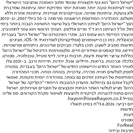
"ישראל היום" הוא גוף תקשורת שנוסד מתוך האמונה שהציבור הישראלי
ראוי לעיתונות טובה יותר, מאוזנת יותר ומדויקת יותר. עיתונות שמדברת
ולא צועקת. עיתונות אמינה, אובייקטיבית ועניינית. עיתונות אחרת וללא
תשלום. המהדורה המודפסת הראשונה פורסמה ב-30 ביולי 2007, וב-2010
הפך "ישראל היום" לעיתון הישראלי בעל שיעור החשיפה הגבוה ביותר בימי
חול. מו"ל העיתון היא ד"ר מרים אדלסון. העורך הראשי הוא עמר לחמנוביץ,
והעורך המייסד הוא עמוס רגב. אתרי האינטרנט של "ישראל היום" בעברית
ובאנגלית, כמו כן היישומונים (אפליקציות) לאנדרואיד ול-iOS, מציגים
חדשות מסביב לשעון, תוכן בלעדי, מבזקים ועדכונים, ניתוחים ופרשנויות,
וידיאו, פודקאסטים ושידורים חיים. פלטפורמות הדיגיטל של "ישראל היום"
כוללות ערוצי חדשות ודעות, תרבות ובידור, לייף סטייל, טכנולוגיה, ספורט,
כלכלה וצרכנות, בריאות, חיילים, אוכל, יהדות, תיירות ורכב. ב-2021 עלו
לאוויר האתר החדש והיישומון החדש של "ישראל היום" בעברית, במטרה
לספק לגולשים חוויה מהירה, עדכנית, בטוחה ונוחה. תכני המהדורה
המודפסת של העיתון זמינים גם באתר, במהדורה יומית מקוונת, ואפשר
לקבל אותם גם בניוזלטר. מועדון ההטבות הייחודי "הקליקה של ישראל
היום" מציע לגולשי האתר הנחות ומבצעים על מוצרים ושירותים. ישראל
היום פתוח להערות, לביקורת ולהצעות לשיפור מקהל הקוראים. פנו אלינו
במייל hayom@israelhayom.co.il.
יום רביעי, 3.6.2026
י"ח בסיון תשפ"ו
חדשות
דעות
ספורט
ForReal
תרבות ובידור