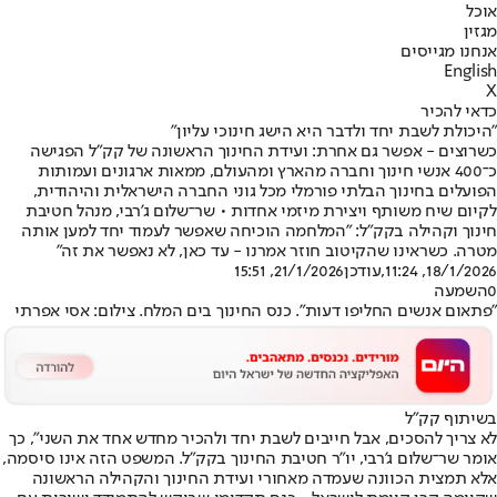
אוכל
מגזין
אנחנו מגייסים
English
X
כדאי להכיר
"היכולת לשבת יחד ולדבר היא הישג חינוכי עליון"
כשרוצים - אפשר גם אחרת: ועידת החינוך הראשונה של קק"ל הפגישה
כ־400 אנשי חינוך וחברה מהארץ ומהעולם, ממאות ארגונים ועמותות
הפועלים בחינוך הבלתי פורמלי מכל גוני החברה הישראלית והיהודית,
לקיום שיח משותף ויצירת מיזמי אחדות • שר־שלום ג'רבי, מנהל חטיבת
חינוך וקהילה בקק"ל: "המלחמה הוכיחה שאפשר לעמוד יחד למען אותה
מטרה. כשראינו שהקיטוב חוזר אמרנו - עד כאן, לא נאפשר את זה"
18/1/2026, 11:24
,עודכן
21/1/2026, 15:51
0
השמעה
"פתאום אנשים החליפו דעות". כנס החינוך בים המלח. צילום: אסי אפרתי
בשיתוף קק"ל
לא צריך להסכים, אבל חייבים לשבת יחד ולהכיר מחדש אחד את השני", כך
אומר שר־שלום ג'רבי, יו"ר חטיבת החינוך בקק"ל. המשפט הזה אינו סיסמה,
אלא תמצית הכוונה שעמדה מאחורי ועידת החינוך והקהילה הראשונה