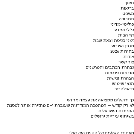
חינוך
בריאות
משפט
תחבורה
פוליטי-מדיני
כללי ומידע
דף הבית
זמני כניסת וצאת שבת
מגזין השבוע
בחירות 2026
אודות
צור קשר
נבחרת הכתבים והפרשנים
מדיניות פרטיות
הצהרת נגישות
תנאי שימוש
כדאי
להכיר
כך ירושלים ממציאה את עצמה מחדש
לא רק קודש – המהפכה המודרנית שעוברת י-ם מחזירה אותה לפסגת
התיירות הישראלית
בשיתוף עיריית ירושלים
מאחורי הקלעים של הטעם הישראלי