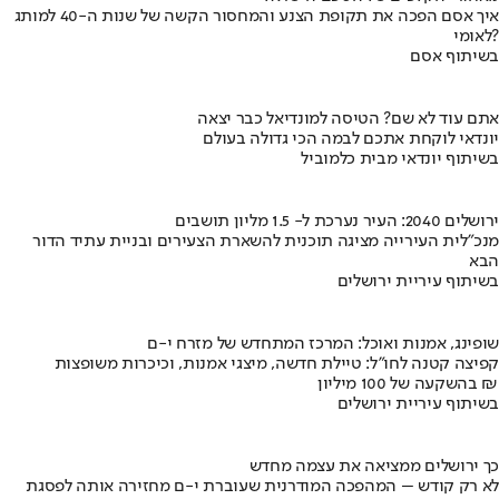
איך אסם הפכה את תקופת הצנע והמחסור הקשה של שנות ה-40 למותג
לאומי?
בשיתוף אסם
אתם עוד לא שם? הטיסה למונדיאל כבר יצאה
יונדאי לוקחת אתכם לבמה הכי גדולה בעולם
בשיתוף יונדאי מבית כלמוביל
ירושלים 2040: העיר נערכת ל- 1.5 מליון תושבים
מנכ"לית העירייה מציגה תוכנית להשארת הצעירים ובניית עתיד הדור
הבא
בשיתוף עיריית ירושלים
שופינג, אמנות ואוכל: המרכז המתחדש של מזרח י-ם
קפיצה קטנה לחו"ל: טיילת חדשה, מיצגי אמנות, וכיכרות משופצות
בהשקעה של 100 מיליון ₪
בשיתוף עיריית ירושלים
כך ירושלים ממציאה את עצמה מחדש
לא רק קודש – המהפכה המודרנית שעוברת י-ם מחזירה אותה לפסגת