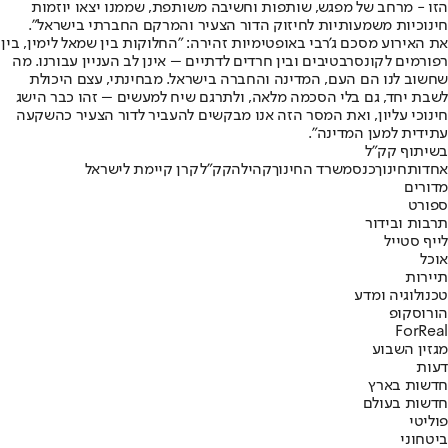
הזו - מרחב של מפגש, שותפות וחשיבה משותפת, שממנו יצאו יוזמות
חינוכיות משמעותיות לחיזוק הדור הצעיר והמרקם החברתי בישראל".
את האירוע מסכם ג'רבי באופטימיות זהירה: "החלוקות בין שמאל לימין, בין
רפורמים לקונסרבטיבים ובין חרדים לדתיים – אינן לב העניין עבורנו. מה
שחשוב לנו הם העם, המדינה והחברה בישראל. מבחינתי, עצם היכולת
לשבת יחד, גם בלי הסכמה מלאה, ולתרגם שיח למעשים – זהו כבר הישג
חינוכי עליון, ואת המסר הזה אנו מבקשים להעביר לדור הצעיר כהשקעה
עתידית למען המדינה".
בשיתוף קק"ל
אחדות
חינוך
כנס
משרד החינוך
קהילה
קק"ל
קרן קיימת לישראל
מדורים
ספורט
תרבות ובידור
לייף סטייל
אוכל
תיירות
טכנולוגיה ומדע
הורוסקופ
ForReal
מגזין השבוע
דעות
חדשות בארץ
חדשות בעולם
פוליטי
ביטחוני