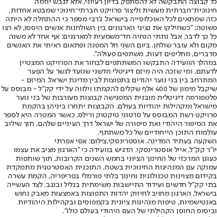
כל קבוצה התבקשה לא להסתפק בדיון רעיוני, אלא לגבש יוזמה
חינוכית־חברתית מעשית וליצור פרויקט חברתי־חינוכי שמבטא אחדות,
כזה שמתאים לכל האוכלוסייה בישראל. ג'רבי מספר כי ההתחלה לא היתה
פשוטה: "כשחילקו את נציגי הארגונים בין השולחנות אנשים היססו, לא רצו
כל כך לדבר, אבל נתתי הנחיה חד־משמעית למארגנים: אף אחד לא משנה
מקום ולא עובר שולחן. ביום השני חל המפנה ופתאום ראיתי את האנשים
מדברים, מחליפים דעות, משתפים פעולה".
במהלך הוועידה התבקשו המשתתפים לבחור את הפרויקט המצטיין
לדעתם, ומי שזכה היה מיזם דיגיטלי חדשני שנועד לגשר על הפער
המתרחב בין בני נוער יהודים בתפוצות לבין מדינת ישראל. המיזם -
שיקבל מימון של 400 אלף שקלים להקמתו וילווה על ידי קק"ל - מבוסס על
פלטפורמה דיגיטלית מובנית המפגישה קבוצות מעורבות של בני נוער
מישראל ומקהילות יהודיות בעולם. הקבוצות יתחרו ביניהן בהקמת
פרויקט רשת המבוסס על סרטוני טיקטוק ורילס, כאשר המטרה היא לספר
את הסיפור היהודי ואת סיפורה של ישראל דרך העיניים שלהם, תוך שילוב
עולמות התוכן הייחודיים של כל משתתף.
השקעה בעתיד המדינה. אוסטרינסקי,צילום: אסי אפרתי
יו"ר קק"ל, אייל אוסטרינסקי, הדגיש בוועידה כי "הארגון מציב את עצמו
כעוגן המרכזי של החינוך הציוני בחמש השנים הקרובות, תוך שותפות
עמוקה עם המנהיגות החינוכית בשטח. התוכנית האסטרטגית מתמקדת
בקידום מצוינות טכנולוגית וחינוך בלתי פורמלי בפריפריה, הקמת עשרה
בתי קק"ל חדשים ועידוד התיישבות משימתית בגליל ובנגב. לצד העשייה
בישראל, הארגון מחויב לחיזוק יהדות התפוצות באמצעות מאבק נחוש
באנטישמיות, טיפוח מנהיגות ציונית בקמפוסים ובקהילות היהודיות
וביסוס החוסן הקהילתי של העם היהודי בעולם כולו".