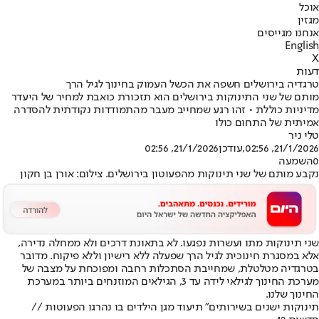
אוכל
מגזין
אנחנו מגייסים
English
X
דעות
טרגדיה בירושלים חשפה את הכשל העמוק בחינוך לגיל הרך
מותם של שני התינוקות בירושלים הוא תזכורת כואבת למחיר של היעדר
מדיניות כוללת • זהו רגע שמחייב מעבר מהתמודדות נקודתית להסדרה
אמיתית של התחום כולו
טלי ניר
21/1/2026, 02:56
,עודכן
21/1/2026, 02:56
0
השמעה
נקבע מותם של שני תינוקות מהפעוטון בירושלים. צילום: אורן בן חקון
שני תינוקות מתו ועשרות נפגעו. לא בתאונת דרכים ולא ממחלה נדירה,
אלא במסגרת חינוכית לגיל הרך שפעלה ללא רישיון וללא פיקוח. מדובר
בטרגדיה מטלטלת, שמחייבת הסתכלות רחבה ומפוכחת על מצבה של
מערכת החינוך לגילאי לידה עד 3, הגילאים המוזנחים ביותר במערכת
החינוך שלנו.
תינוקות ישנים בשירותים" תיעוד מגן הילדים בו נהרגו הפעוטות //