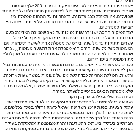
חדשות 12
אלפי מעונות יום פועלים ללא רישוי ופיקוח סדיר. כ־200 אלף פעוטות
שוהים במסגרות שאינן מפוקחות כלל. למדינה אין מיפוי מלא של המעונות
שפועלים, אין תמונת מצב עדכנית, והאחריות על התחום מפוצלת בין
גורמים שונים. זה מקשה על יצירת מדיניות סדורה, על אכיפה רציפה ועל
קביעת סטנדרטים.
לצד הפיקוח החסר, ישנן דרישות נמוכות עד כאב שמציבה המדינה: מעט
מדי מחנכות על הרבה יותר מדי פעוטות. לפי התקן, מעון יכול לכלול
עשרים תינוקות עד גיל שנה, ביחס של מטפלת אחת לשישה תינוקות. אם
הפעוטות מעל גיל שנה, היחס הוא מטפלת אחת לתשעה פעוטות(!). ברור
שמחנכת אחת לא יכולה לתת תשומת לב אמיתית לכל פעוט, כל שכן לחלץ
את הפעוטות בזמן חירום.
פערים משמעותיים קיימים גם בתחום ההכשרה. מחצית מהמחנכות בגיל
הרך לא עברו הכשרה מקצועית ייעודית. מדובר בעבודה מורכבת, פיזית
ורגשית, הכוללת אחריות כבדה לשלומם של פעוטות במשך שעות ארוכות.
בהיעדר הכשרה מחייבת, ליווי מקצועי ויחסי תקינה, קשה להבטיח זיהוי
מוקדם של מצבי סיכון. זו אינה שאלה של מסירות אישית, אלא של מערכת
שלא מספקת תנאים בסיסיים לפעולה בטוחה.
הזירה בירושלים,צילום: אורן בן חקון
השוואה בינלאומית של התקציבים המושקעים בגילאים אלו מחדדת את
עומק הבעיה. בשנת 2019 השקיעה ישראל כ־1,076 דולר בשנה בכל פעוט,
לעומת יותר מ־11 אלף דולר בממוצע במדינות המפותחות. בעוד מדינות
רבות רואות בגיל הרך שלב קריטי בהתפתחות הילד ובסיס לצמצום פערים
חברתיים בעתיד, בישראל ההשקעה נותרת מצומצמת ומתמקדת בעיקר
בסבסוד חלקי להורים, בלי בנייה של מערכת איכותית, מפוקחת ואחידה.