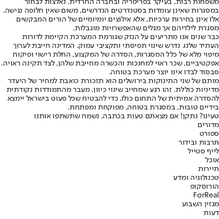
משפחות רבות, בעיקר בפריפריה ובחברה החרדית, נאלצות לבחור
במסגרות שאינן עומדות בסטנדרטים הנדרשים, משום שאין חלופה נגישה.
אלו אינן בחירות ערכיות, אלא אילוצים יומיומיים של הורים המבקשים
מסגרת לילדיהם אך מגלים שהאפשרויות מוגבלות.
כבר שנים אנו מתריעים על הנזק שגורמת המערכת הקיימת לדורות
העתיד שלנו. נדרש שינוי תפיסתי ותקציבי עמוק. המדינה חייבת לערוך
מיפוי מלא של כלל המסגרות, הסדרה של המקצוע, החלת רישוי ופיקוח
אפקטיביים, שכר ראוי למחנכות והכשרה מחייבת שלהן, לצד תקינה ראויה.
סבסוד לבדו אינו יוצר מערכת בטוחה.
מותם של שני התינוקות בירושלים הוא תזכורת כואבת למחיר של היעדר
מדיניות כוללת. זהו רגע שמחייב שינוי כיוון. מעבר מהתמודדות נקודתית
להסדרה אמיתית של התחום כולו, כדי להבטיח שכל פעוט בישראל יימצא
בידיים טובות, במסגרת בטוחה, מפוקחת ומפתחת.
טעינו? נתקן! אם מצאתם טעות בכתבה, נשמח שתשתפו אותנו
מדורים
ספורט
תרבות ובידור
לייף סטייל
אוכל
תיירות
טכנולוגיה ומדע
הורוסקופ
ForReal
מגזין השבוע
דעות