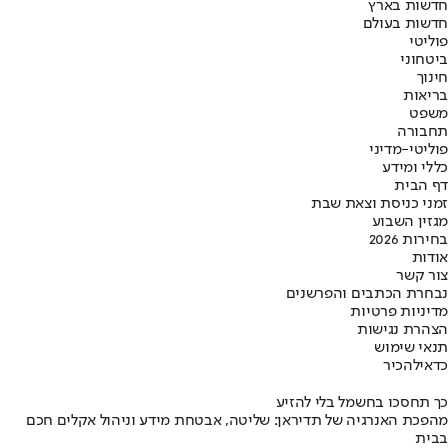
חדשות בארץ
חדשות בעולם
פוליטי
ביטחוני
חינוך
בריאות
משפט
תחבורה
פוליטי-מדיני
כללי ומידע
דף הבית
זמני כניסת וצאת שבת
מגזין השבוע
בחירות 2026
אודות
צור קשר
נבחרת הכתבים והפרשנים
מדיניות פרטיות
הצהרת נגישות
תנאי שימוש
כדאי
להכיר
כך תחסכו בחשמל בלי להזיע
מהפכת האנרגיה של תדיראן: שליטה, אבטחת מידע וניהול אקלים חכם
בבית