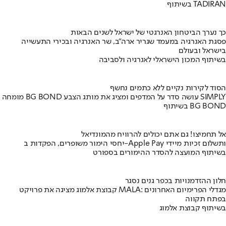
בשיתוף TADIRAN
כך נערך הביטחון האנרגטי של ישראל לשנים הבאות
פסגת האנרגיה במעמד שגריר ארה"ב, שר האנרגיה ובכירי התעשייה
בישראל ובעולם
בשיתוף המכון הישראלי לאנרגיה ולסביבה
הסוד לקירות נקיים ללא כתמים נחשף
מומחה BG BOND עושה סדר על המדפים ומציג את מותג הצבע SIMPLY
בשיתוף BG BOND
אל תחמיצו! גם אתם יכולים להרוויח מהמונדיאל
יחסי הימור משופרים, הפקדות ב-Apple Pay ותשלום זכיות מיידי
בשיתוף המועצה להסדר ההימורים בספורט
חלון ההזדמנויות בכפר גנים נסגר
קבוצת אלמוג מציגה את פרויקט MALA: מגדלי הפרימיום האחרונים
בפתח תקווה
בשיתוף קבוצת אלמוג