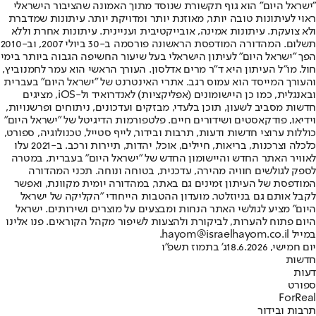
"ישראל היום" הוא גוף תקשורת שנוסד מתוך האמונה שהציבור הישראלי
ראוי לעיתונות טובה יותר, מאוזנת יותר ומדויקת יותר. עיתונות שמדברת
ולא צועקת. עיתונות אמינה, אובייקטיבית ועניינית. עיתונות אחרת וללא
תשלום. המהדורה המודפסת הראשונה פורסמה ב-30 ביולי 2007, וב-2010
הפך "ישראל היום" לעיתון הישראלי בעל שיעור החשיפה הגבוה ביותר בימי
חול. מו"ל העיתון היא ד"ר מרים אדלסון. העורך הראשי הוא עמר לחמנוביץ,
והעורך המייסד הוא עמוס רגב. אתרי האינטרנט של "ישראל היום" בעברית
ובאנגלית, כמו כן היישומונים (אפליקציות) לאנדרואיד ול-iOS, מציגים
חדשות מסביב לשעון, תוכן בלעדי, מבזקים ועדכונים, ניתוחים ופרשנויות,
וידיאו, פודקאסטים ושידורים חיים. פלטפורמות הדיגיטל של "ישראל היום"
כוללות ערוצי חדשות ודעות, תרבות ובידור, לייף סטייל, טכנולוגיה, ספורט,
כלכלה וצרכנות, בריאות, חיילים, אוכל, יהדות, תיירות ורכב. ב-2021 עלו
לאוויר האתר החדש והיישומון החדש של "ישראל היום" בעברית, במטרה
לספק לגולשים חוויה מהירה, עדכנית, בטוחה ונוחה. תכני המהדורה
המודפסת של העיתון זמינים גם באתר, במהדורה יומית מקוונת, ואפשר
לקבל אותם גם בניוזלטר. מועדון ההטבות הייחודי "הקליקה של ישראל
היום" מציע לגולשי האתר הנחות ומבצעים על מוצרים ושירותים. ישראל
היום פתוח להערות, לביקורת ולהצעות לשיפור מקהל הקוראים. פנו אלינו
במייל hayom@israelhayom.co.il.
יום חמישי, 18.6.2026
ג' בתמוז תשפ"ו
חדשות
דעות
ספורט
ForReal
תרבות ובידור