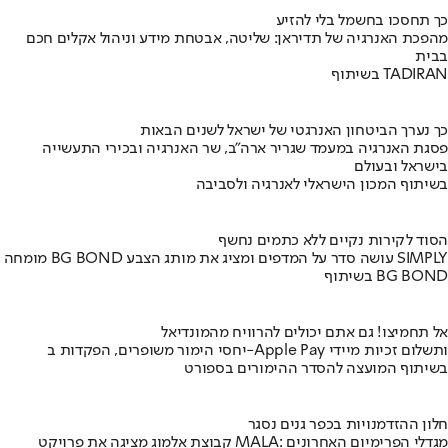
כך תחסכו בחשמל בלי להזיע
מהפכת האנרגיה של תדיראן: שליטה, אבטחת מידע וניהול אקלים חכם
בבית
בשיתוף TADIRAN
כך נערך הביטחון האנרגטי של ישראל לשנים הבאות
פסגת האנרגיה במעמד שגריר ארה"ב, שר האנרגיה ובכירי התעשייה
בישראל ובעולם
בשיתוף המכון הישראלי לאנרגיה ולסביבה
הסוד לקירות נקיים ללא כתמים נחשף
מומחה BG BOND עושה סדר על המדפים ומציג את מותג הצבע SIMPLY
בשיתוף BG BOND
אל תחמיצו! גם אתם יכולים להרוויח מהמונדיאל
יחסי הימור משופרים, הפקדות ב-Apple Pay ותשלום זכיות מיידי
בשיתוף המועצה להסדר ההימורים בספורט
חלון ההזדמנויות בכפר גנים נסגר
קבוצת אלמוג מציגה את פרויקט MALA: מגדלי הפרימיום האחרונים