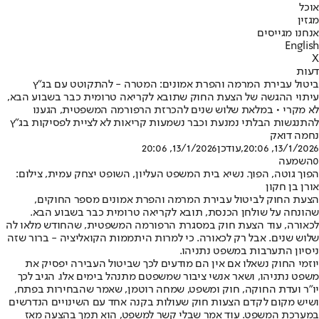
אוכל
מגזין
אנחנו מגייסים
English
X
דעות
ביטול עבירת המרמה והפרת אמונים: המטרה - להתקוטט עם בג"ץ
עיתוי ההגשה של הצעת החוק שתובא לקריאה טרומית כבר בשבוע הבא,
לא מקרי • במלאת שלוש שנים להכרזת הרפורמה המשפטית, הגענו
להתנגשות הבלתי נמנעת וכבר נשמעות קריאות לא לציית לפסיקות בג"ץ
נחמה דואק
13/1/2026, 20:06
,עודכן
13/1/2026, 20:06
0
השמעה
הפוך גוטה, הפוך. נשיא בית המשפט העליון, השופט יצחק עמית, צילום:
אורן בן חקון
הצעת החוק לביטול עבירת המרמה והפרת אמונים מספר החוקים,
שהונחה על שולחן הכנסת, תובא לקריאה טרומית כבר בשבוע הבא.
לכאורה, עוד הצעת חוק במסגרת הרפורמה המשפטית, שהחודש מלאו לה
שלוש שנים. אבל רק לכאורה. כי למרות היתממות הקואליציה - ברור שזה
ניסיון התערבות במשפט נתניהו.
יוזמי החוק נשאלו אם אין הם מודעים לכך שביטול העבירה יפסיק את
משפט נתניהו, ושאר אנשי ציבור שמשפטם מתנהל בימים אלו. הגיב לכך
יו"ר ועדת החוקה, חוק ומשפט, שמחה רוטמן, שאמר שהבחירות בפתח,
ושיש מקום לקדם הצעות חוק שעולות בקנה אחד עם השינויים הנדרשים
במערכת המשפט. עוד אמר שבלי קשר למשפט, הוא תמך בהצעה מאז