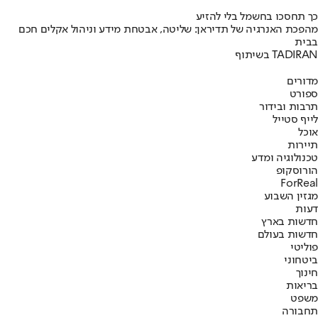
כך תחסכו בחשמל בלי להזיע
מהפכת האנרגיה של תדיראן: שליטה, אבטחת מידע וניהול אקלים חכם
בבית
בשיתוף TADIRAN
מדורים
ספורט
תרבות ובידור
לייף סטייל
אוכל
תיירות
טכנולוגיה ומדע
הורוסקופ
ForReal
מגזין השבוע
דעות
חדשות בארץ
חדשות בעולם
פוליטי
ביטחוני
חינוך
בריאות
משפט
תחבורה