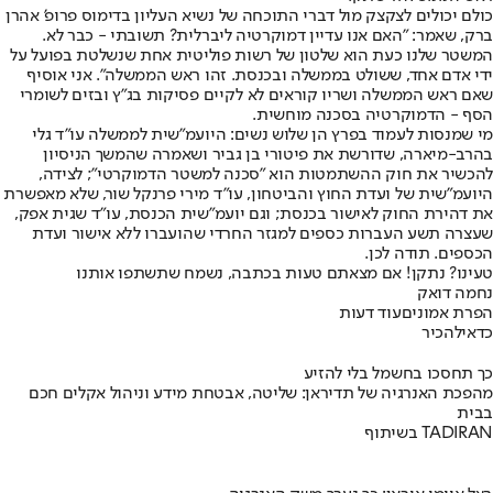
כולם יכולים לצקצק מול דברי התוכחה של נשיא העליון בדימוס פרופ' אהרן
ברק, שאמר: "האם אנו עדיין דמוקרטיה ליברלית? תשובתי - כבר לא.
המשטר שלנו כעת הוא שלטון של רשות פוליטית אחת שנשלטת בפועל על
ידי אדם אחד, ששולט בממשלה ובכנסת. זהו ראש הממשלה". אני אוסיף
שאם ראש הממשלה ושריו קוראים לא לקיים פסיקות בג"ץ ובזים לשומרי
הסף - הדמוקרטיה בסכנה מוחשית.
מי שמנסות לעמוד בפרץ הן שלוש נשים: היועמ"שית לממשלה עו"ד גלי
בהרב-מיארה, שדורשת את פיטורי בן גביר ושאמרה שהמשך הניסיון
להכשיר את חוק ההשתמטות הוא "סכנה למשטר הדמוקרטי"; לצידה,
היועמ"שית של ועדת החוץ והביטחון, עו"ד מירי פרנקל שור, שלא מאפשרת
את דהירת החוק לאישור בכנסת; וגם יועמ"שית הכנסת, עו"ד שגית אפק,
שעצרה תשע העברות כספים למגזר החרדי שהועברו ללא אישור ועדת
הכספים. תודה לכן.
טעינו? נתקן! אם מצאתם טעות בכתבה, נשמח שתשתפו אותנו
נחמה דואק
הפרת אמונים
עוד דעות
כדאי
להכיר
כך תחסכו בחשמל בלי להזיע
מהפכת האנרגיה של תדיראן: שליטה, אבטחת מידע וניהול אקלים חכם
בבית
בשיתוף TADIRAN