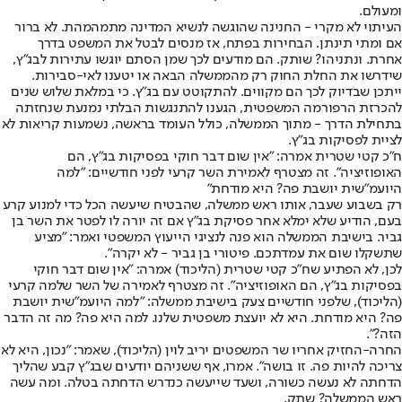
ומעולם.
העיתוי לא מקרי - החנינה שהוגשה לנשיא המדינה מתמהמהת. לא ברור
אם ומתי תינתן. הבחירות בפתח, אז מנסים לבטל את המשפט בדרך
אחרת. ונתניהו? שותק. הם מודעים לכך שמן הסתם יוגשו עתירות לבג"ץ,
שידרשו את החלת החוק רק מהממשלה הבאה או יטענו לאי-סבירות.
ייתכן שבדיוק לכך הם מקווים. להתקוטט עם בג"ץ. כי במלאת שלוש שנים
להכרזת הרפורמה המשפטית, הגענו להתנגשות הבלתי נמנעת שנחזתה
בתחילת הדרך - מתוך הממשלה, כולל העומד בראשה, נשמעות קריאות לא
לציית לפסיקות בג"ץ.
ח"כ קטי שטרית אמרה: "אין שום דבר חוקי בפסיקות בג"ץ, הם
האופוזיציה". זה מצטרף לאמירת השר קרעי לפני חודשיים: "למה
היועמ"שית יושבת פה? היא מודחת"
רק בשבוע שעבר, אותו ראש ממשלה, שהבטיח שיעשה הכל כדי למנוע קרע
בעם, הודיע שלא ימלא אחר פסיקת בג"ץ אם זה יורה לו לפטר את השר בן
גביר. בישיבת הממשלה הוא פנה לנציגי הייעוץ המשפטי ואמר: "מציע
שתשקלו שום את עמדתכם. פיטורי בן גביר - לא יקרה".
לכן, לא הפתיע שח"כ קטי שטרית (הליכוד) אמרה: "אין שום דבר חוקי
בפסיקות בג"ץ, הם האופוזיציה". זה מצטרף לאמירה של השר שלמה קרעי
(הליכוד), שלפני חודשיים צעק בישיבת ממשלה: "למה היועמ"שית יושבת
פה? היא מודחת. היא לא יועצת משפטית שלנו. למה היא פה? מה זה הדבר
הזה?".
החרה-החזיק אחריו שר המשפטים יריב לוין (הליכוד), שאמר: "נכון, היא לא
צריכה להיות פה. זו בושה". אמרו, אף ששניהם יודעים שבג"ץ קבע שהליך
הדחתה לא נעשה כשורה, ושעד שייעשה כנדרש הדחתה בטלה. ומה עשה
ראש הממשלה? שתק.