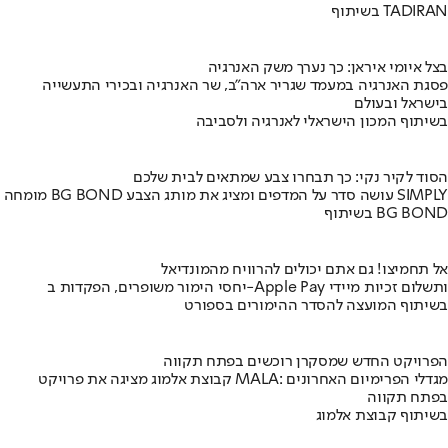
בשיתוף TADIRAN
בצל איומי איראן: כך נערך משק האנרגיה
פסגת האנרגיה במעמד שגריר ארה"ב, שר האנרגיה ובכירי התעשייה
בישראל ובעולם
בשיתוף המכון הישראלי לאנרגיה ולסביבה
הסוד לקיר נקי: כך תבחרו צבע שמתאים לבית שלכם
מומחה BG BOND עושה סדר על המדפים ומציג את מותג הצבע SIMPLY
בשיתוף BG BOND
אל תחמיצו! גם אתם יכולים להרוויח מהמונדיאל
יחסי הימור משופרים, הפקדות ב-Apple Pay ותשלום זכיות מיידי
בשיתוף המועצה להסדר ההימורים בספורט
הפרויקט החדש שמסקרן רוכשים בפתח תקווה
קבוצת אלמוג מציגה את פרויקט MALA: מגדלי הפרימיום האחרונים
בפתח תקווה
בשיתוף קבוצת אלמוג