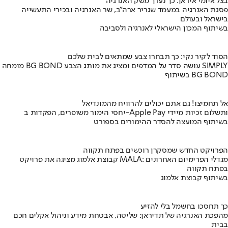
בצל איומי איראן: כך נערך משק האנרגיה
פסגת האנרגיה במעמד שגריר ארה"ב, שר האנרגיה ובכירי התעשייה
בישראל ובעולם
בשיתוף המכון הישראלי לאנרגיה ולסביבה
הסוד לקיר נקי: כך תבחרו צבע שמתאים לבית שלכם
מומחה BG BOND עושה סדר על המדפים ומציג את מותג הצבע SIMPLY
בשיתוף BG BOND
אל תחמיצו! גם אתם יכולים להרוויח מהמונדיאל
יחסי הימור משופרים, הפקדות ב-Apple Pay ותשלום זכיות מיידי
בשיתוף המועצה להסדר ההימורים בספורט
הפרויקט החדש שמסקרן רוכשים בפתח תקווה
קבוצת אלמוג מציגה את פרויקט MALA: מגדלי הפרימיום האחרונים
בפתח תקווה
בשיתוף קבוצת אלמוג
כך תחסכו בחשמל בלי להזיע
מהפכת האנרגיה של תדיראן: שליטה, אבטחת מידע וניהול אקלים חכם
בבית