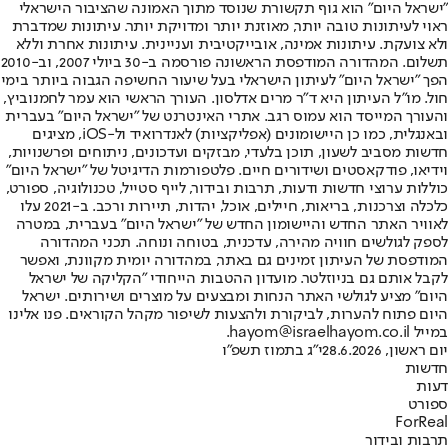
"ישראל היום" הוא גוף תקשורת שנוסד מתוך האמונה שהציבור הישראלי
ראוי לעיתונות טובה יותר, מאוזנת יותר ומדויקת יותר. עיתונות שמדברת
ולא צועקת. עיתונות אמינה, אובייקטיבית ועניינית. עיתונות אחרת וללא
תשלום. המהדורה המודפסת הראשונה פורסמה ב-30 ביולי 2007, וב-2010
הפך "ישראל היום" לעיתון הישראלי בעל שיעור החשיפה הגבוה ביותר בימי
חול. מו"ל העיתון היא ד"ר מרים אדלסון. העורך הראשי הוא עמר לחמנוביץ,
והעורך המייסד הוא עמוס רגב. אתרי האינטרנט של "ישראל היום" בעברית
ובאנגלית, כמו כן היישומונים (אפליקציות) לאנדרואיד ול-iOS, מציגים
חדשות מסביב לשעון, תוכן בלעדי, מבזקים ועדכונים, ניתוחים ופרשנויות,
וידיאו, פודקאסטים ושידורים חיים. פלטפורמות הדיגיטל של "ישראל היום"
כוללות ערוצי חדשות ודעות, תרבות ובידור, לייף סטייל, טכנולוגיה, ספורט,
כלכלה וצרכנות, בריאות, חיילים, אוכל, יהדות, תיירות ורכב. ב-2021 עלו
לאוויר האתר החדש והיישומון החדש של "ישראל היום" בעברית, במטרה
לספק לגולשים חוויה מהירה, עדכנית, בטוחה ונוחה. תכני המהדורה
המודפסת של העיתון זמינים גם באתר, במהדורה יומית מקוונת, ואפשר
לקבל אותם גם בניוזלטר. מועדון ההטבות הייחודי "הקליקה של ישראל
היום" מציע לגולשי האתר הנחות ומבצעים על מוצרים ושירותים. ישראל
היום פתוח להערות, לביקורת ולהצעות לשיפור מקהל הקוראים. פנו אלינו
במייל hayom@israelhayom.co.il.
יום ראשון, 28.6.2026
י"ג בתמוז תשפ"ו
חדשות
דעות
ספורט
ForReal
תרבות ובידור