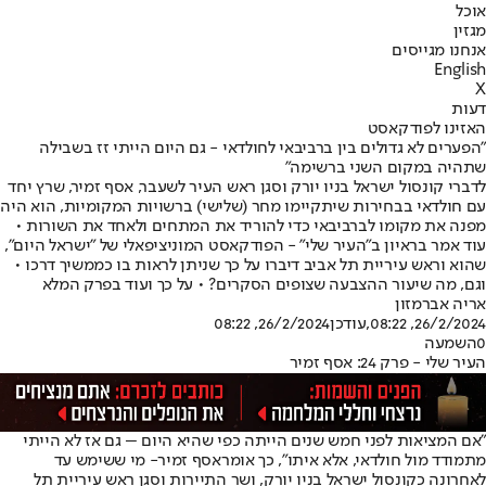
אוכל
מגזין
אנחנו מגייסים
English
X
דעות
האזינו לפודקאסט
"הפערים לא גדולים בין ברביבאי לחולדאי - גם היום הייתי זז בשבילה
שתהיה במקום השני ברשימה"
לדברי קונסול ישראל בניו יורק וסגן ראש העיר לשעבר, אסף זמיר, שרץ יחד
עם חולדאי בבחירות שיתקיימו מחר (שלישי) ברשויות המקומיות, הוא היה
מפנה את מקומו לברביבאי כדי להוריד את המתחים ולאחד את השורות •
עוד אמר בראיון ב"העיר שלי" - הפודקאסט המוניציפאלי של "ישראל היום",
שהוא וראש עיריית תל אביב דיברו על כך שניתן לראות בו כממשיך דרכו •
וגם, מה שיעור ההצבעה שצופים הסקרים? • על כך ועוד בפרק המלא
אריה אברמזון
26/2/2024, 08:22
,עודכן
26/2/2024, 08:22
0
השמעה
העיר שלי - פרק 24: אסף זמיר
"אם המציאות לפני חמש שנים הייתה כפי שהיא היום – גם אז לא הייתי
מתמודד מול חולדאי, אלא איתו", כך אומר
אסף זמיר
- מי ששימש עד
לאחרונה כקונסול ישראל בניו יורק, ושר התיירות וסגן ראש עיריית תל