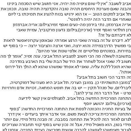
אביב לשעבר. "אין לי שום ציפיה מה יהיה. אני חושב שיש הסכמה בינינו
והבנה שאם מערכת היחסים תהיה טובה והקדנציה תהיה טובה, ונכוון את
תל אביב למקום הטוב – אז הוא ירגיש בנוח להציג את תמיכתו בי ליום
שאחרי אם הדבר הזה יהיה רלוונטי".
אריה אברמזון, נתי בירמן מה-נעים ואסף זמיר,צילום: אריה אברמזון
רון חולדאי ואסף זמיר (ארכיון),צילום: גדעון מרקוביץ', עמית שאבי
לא דיברתם על זה?
"לא. דיברנו על זה בצורה שאני הרגע אמרתי. שבאופן עקרוני
אפשר לראות
בי ממשיך הדרך
במידה והוא ירצה, ואני ארצה והציבור ירצה – כי בסוף יש
בחירות. במונחים פוליטיים זה אלפי שנות אור מהיום".
בתשובה לשאלה מה הכי חשוב למצביע התל אביבי, ענה זמיר, "אומר לך מה
חשוב לי: שאני אוכל לשחרר את היד של הבת שלי בת הארבע במדרכה
שהיא תוכל ללכת עליה. שאני לא אפחד שמשהו שהוא לא הולך רגל ידרוס
אותה".
זה הדבר הכי חשוב בתל אביב?
"במובן התשתיתי כן. במובן הערכי, תל אביב היא מעוז של דמוקרטיה,
ליברליזם, של מנהל תקין – יש בה את חופש המחאה, זכויות אדם וחרויות
פרט - ועל הדבר הזה צריך להגן".
התחנה המרכזית החדשה בתל אביב. למצולמים אין קשר לידיעה
(ארכיון),צילום: יהושע יוסף
על בעיות החניה והכוונה לפנות את התחנה המרכזית החדשה: "בסוף
התחנה המרכזית צריכה לצאת משם. אני אדבר איתך ביעדים - אין דרך
לגרום לאזור הזה להכיל את התחנה בסבבה. זה מבנה גדול מידי, עם יותר
מידי בטון, הוא מאפיל מידי, אבל זה נכון שיש בסוף קווי תחבורה שצריכים
לעבור מאיפשהו לאנשהו. להרבה אנשים מפריעה בעיית החנייה. אנחנו לא