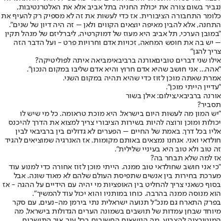
נגביר בשום צורה את יכולת החניה בתל אביב אלא את האלטרנטיבות,
כלומר התחבורה הציבורית. אז כדי לעשות את זה לא מספיק רק להעיף את
התחנה, אלא להבין מאיפה יוצאים הקווים ולאן – זה היה דיון של שנים".
"במובן הערכי, תל אביב היא מעוז של דמוקרטיה, ליברליזם של מנהל תקין
– יש בה את חופש המחאה, זכויות אדם וחרויות פרט - ועל הדבר הזה
צריך להגן"
אילו שני דברים טובים
אורנה ברביבאי
מביאה איתה לפוליטיקה?
"אהה... אני חושב שהיא אדם חרוץ והיא אדם שליבו במקום הנכון".
אמרת שאתה מוכן לזוז כדי שהיא תהיה במקום השני.
"עדיין הייתי מוכן".
אורנה ברביבאי,צילום: אילן בשור
תסביר?
"יש המון מה לעשות היום בישראל. היא מוכת טראומה. כל מי שיש לו
יכולות ומוכן ורוצה להיות בשירות הציבורי צריך למצוא את הדרך להיכנס
אליו בכל דרך. באמת של החיים – הפערים לא גדולים בין ברביבאי לבין
חולדאי ואני. אנחנו נמצאים באותם מקומות. אז האנרגיה שמוציאים להגיד
זה טוב ולא טוב היא בעיניי שלילית".
אז למה שלא תבחר בה?
"כי אני חושב שחולדאי טוב ממנה. הייתי מוכן לזוז אחורה כדי למנוע עוד
מערכת בחירות בין אנשים שתפיסת העולם שלהם לא מאוד שונה. אבל
בסוף כשאני צריך להחליט בין האופציות מי יהיה עם הידיים על ההגה - אז
הוא מנוסה ממנה בהרבה. כוחו במותניו והוא יכול עוד להמשיך".
בפרק התארח גם מנכ"ל תנועה ישראלית נתי בירמן מה-נעים, עם סקר
מיוחד שבחן עמדות של תושבים בשמונה הערים הגדולות בישראל, מה
המוטיבציה להצביע, מה הנושאים החשובים בכל עיר, איך התושבים