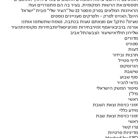
תופסים את הרשות המקומית, בעיר בה הם מתגוררים ועוד.
הראיונות המלאים בפרק מספר 22 של "העיר שלי" מבית "ישראל
היום".
האזינו לפרק - ולפרקים מעניינים נוספים
טעינו? נתקן! אם מצאתם טעות בכתבה, נשמח שתשתפו אותנו
אורנה ברביבאי
אסף זמיר
בחירות מוניציפאליות
בחירות מקומיות
העיר
שלי
רון חולדאי
שיעור הצבעה
תל אביב
מדורים
ספורט
דעות
תרבות ובידור
לייף סטייל
הורוסקופ
שישבת
סוף שבוע
כדאי להכיר
סיפור המשק הישראלי
נדל"ן
ראשי
זמני כניסת וצאת השבת
מידע כללי
זמני כניסת וצאת שבת
ראשי
צרו קשר
מדיניות פרטיות