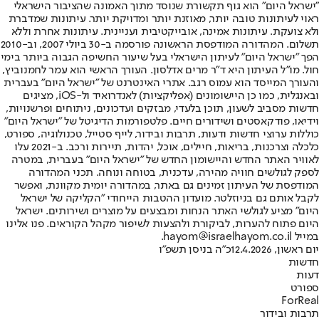
"ישראל היום" הוא גוף תקשורת שנוסד מתוך האמונה שהציבור הישראלי
ראוי לעיתונות טובה יותר, מאוזנת יותר ומדויקת יותר. עיתונות שמדברת
ולא צועקת. עיתונות אמינה, אובייקטיבית ועניינית. עיתונות אחרת וללא
תשלום. המהדורה המודפסת הראשונה פורסמה ב-30 ביולי 2007, וב-2010
הפך "ישראל היום" לעיתון הישראלי בעל שיעור החשיפה הגבוה ביותר בימי
חול. מו"ל העיתון היא ד"ר מרים אדלסון. העורך הראשי הוא עמר לחמנוביץ,
והעורך המייסד הוא עמוס רגב. אתרי האינטרנט של "ישראל היום" בעברית
ובאנגלית, כמו כן היישומונים (אפליקציות) לאנדרואיד ול-iOS, מציגים
חדשות מסביב לשעון, תוכן בלעדי, מבזקים ועדכונים, ניתוחים ופרשנויות,
וידיאו, פודקאסטים ושידורים חיים. פלטפורמות הדיגיטל של "ישראל היום"
כוללות ערוצי חדשות ודעות, תרבות ובידור, לייף סטייל, טכנולוגיה, ספורט,
כלכלה וצרכנות, בריאות, חיילים, אוכל, יהדות, תיירות ורכב. ב-2021 עלו
לאוויר האתר החדש והיישומון החדש של "ישראל היום" בעברית, במטרה
לספק לגולשים חוויה מהירה, עדכנית, בטוחה ונוחה. תכני המהדורה
המודפסת של העיתון זמינים גם באתר, במהדורה יומית מקוונת, ואפשר
לקבל אותם גם בניוזלטר. מועדון ההטבות הייחודי "הקליקה של ישראל
היום" מציע לגולשי האתר הנחות ומבצעים על מוצרים ושירותים. ישראל
היום פתוח להערות, לביקורת ולהצעות לשיפור מקהל הקוראים. פנו אלינו
במייל hayom@israelhayom.co.il.
יום ראשון, 12.4.2026
כ"ה בניסן תשפ"ו
חדשות
דעות
ספורט
ForReal
תרבות ובידור