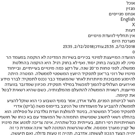
אוכל
מגזין
אנחנו מגייסים
English
X
דעות
אין תחליף לוועדת מינויים
מערכת היום
2/12/2018, 23:35
,עודכן
2/12/2018, 23:35
0
הוועדה המייעצת למינוי בכירים בשירות המדינה לא הוקמה במעמד הר
סיני, לא נקבעה בחוק יסוד, ואף לא בחוק רגיל. היא הוקמה בהחלטת
ממשלה, לפני פחות מ־20 שנה, על רקע כמה מינויים בעייתיים, ובייחוד
מינויו של רוני בר־און לתפקיד היועץ המשפטי לממשלה. המטרה היתה
להימנע ממבוכות מיותרות לאחר שהמועמד כבר נכנס לתפקיד: לברר מידע
ואירועים העלולים להפוך למכשול במילוי תפקידו. מכיוון שמדובר בוועדה
מייעצת, רשאית הממשלה להתעלם מהמלצותיה, כשם שהיא רשאית לבטל
את קיומה.
השר לביטחון הפנים, גלעד ארדן, אמר בסוף השבוע כי הוא שוקל להציע
לממשלה להצביע על מועמדותו של הניצב בדימוס משה (צ'יקו) אדרי
לתפקיד מפכ"ל המשטרה, בניגוד להמלצת ועדת גולדברג על פסילתו. הוא
בהחלט רשאי לחשוב שפגישתו התמוהה של המועמד עם בא כוחו של חושף
השחיתויות רפי רותם, בעייתית ככל שתהיה, אינה צריכה למנוע את מינויו
של קצין מוערך ומנוסה. אלא שהרשות הנתונה לשר אינה אומרת כי זה
יהיה הצעד הנכון לעשותו. אדרבה, תהיה זו טעות גדולה, ואם תיעשה,