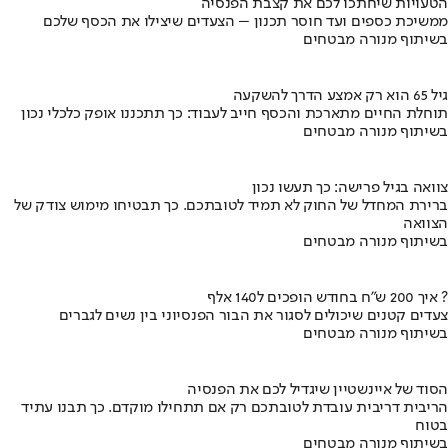
הטעויות שיחתכו לכם את קצבת הפנסיה
ממשיכת כספים ועד חוסר תכנון – הצעדים שיצילו את הכסף שלכם
בשיתוף מנורה מבטחים
גיל 65 הוא רק אמצע הדרך להשקעה
תוחלת החיים מתארכת והכסף חייב לעבוד: כך תתכננו אופק כלכלי נכון
בשיתוף מנורה מבטחים
צוואה בגיל פרישה: כך תעשו נכון
ברירת המחדל של החוק לא תמיד לטובתכם. כך תבטיחו מימוש צודק של
הצוואה
בשיתוף מנורה מבטחים
איך 200 ש"ח בחודש הופכים ל140 אלף ?
צעדים קטנים שיכולים לסגור את הבור הפנסיוני בין נשים לגברים
בשיתוף מנורה מבטחים
הסוד של איינשטיין שיגדיל לכם את הפנסיה
הריבית דריבית עובדת לטובתכם רק אם תתחילו מוקדם. כך תבנו עתיד
בטוח
בשיתוף מנורה מבטחים