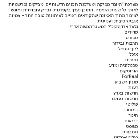
מערכת "היום“ מפיקה ומעדכנת תכנים חדשותיים, מבזקים ופרשנויות
לאורך כל שעות היממה. התוכן נערך בקפדנות, נבדק עובדתית ומוגש
לציבור מתוך האמונה שהקוראים ראויים לעיתונות טובה יותר - אמינה,
אובייקטיבית ועניינית.
גלעד ארדן
מפכ''ל המשטרה
משה אדרי
מדורים
ספורט
תרבות ובידור
לייף סטייל
אוכל
תיירות
טכנולוגיה ומדע
הורוסקופ
ForReal
מגזין השבוע
דעות
חדשות בארץ
חדשות בעולם
פוליטי
ביטחוני
חינוך
בריאות
משפט
תחבורה
פוליטי-מדיני