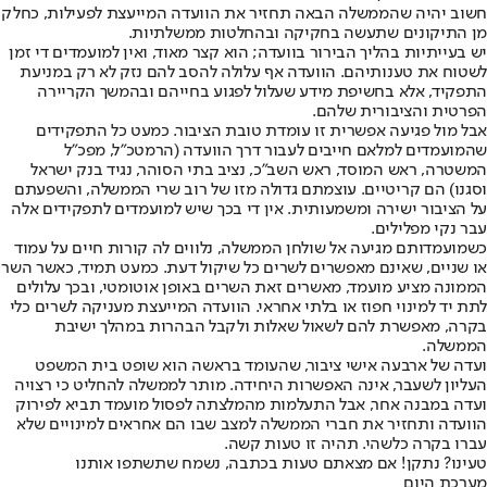
חשוב יהיה שהממשלה הבאה תחזיר את הוועדה המייעצת לפעילות, כחלק
מן התיקונים שתעשה בחקיקה ובהחלטות ממשלתיות.
יש בעייתיות בהליך הבירור בוועדה; הוא קצר מאוד, ואין למועמדים די זמן
לשטוח את טענותיהם. הוועדה אף עלולה להסב להם נזק לא רק במניעת
התפקיד, אלא בחשיפת מידע שעלול לפגוע בחייהם ובהמשך הקריירה
הפרטית והציבורית שלהם.
אבל מול פגיעה אפשרית זו עומדת טובת הציבור. כמעט כל התפקידים
שהמועמדים למלאם חייבים לעבור דרך הוועדה (הרמטכ"ל, מפכ"ל
המשטרה, ראש המוסד, ראש השב"כ, נציב בתי הסוהר, נגיד בנק ישראל
וסגנו) הם קריטיים. עוצמתם גדולה מזו של רוב שרי הממשלה, והשפעתם
על הציבור ישירה ומשמעותית. אין די בכך שיש למועמדים לתפקידים אלה
עבר נקי מפלילים.
כשמועמדותם מגיעה אל שולחן הממשלה, נלווים לה קורות חיים על עמוד
או שניים, שאינם מאפשרים לשרים כל שיקול דעת. כמעט תמיד, כאשר השר
הממונה מציע מועמד, מאשרים זאת השרים באופן אוטומטי, ובכך עלולים
לתת יד למינוי חפוז או בלתי אחראי. הוועדה המייעצת מעניקה לשרים כלי
בקרה, מאפשרת להם לשאול שאלות ולקבל הבהרות במהלך ישיבת
הממשלה.
ועדה של ארבעה אישי ציבור, שהעומד בראשה הוא שופט בית המשפט
העליון לשעבר, אינה האפשרות היחידה. מותר לממשלה להחליט כי רצויה
ועדה במבנה אחר, אבל התעלמות מהמלצתה לפסול מועמד תביא לפירוק
הוועדה ותחזיר את חברי הממשלה למצב שבו הם אחראים למינויים שלא
עברו בקרה כלשהי. תהיה זו טעות קשה.
טעינו? נתקן! אם מצאתם טעות בכתבה, נשמח שתשתפו אותנו
מערכת היום