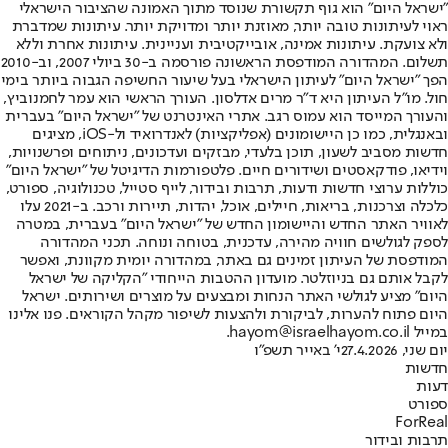
"ישראל היום" הוא גוף תקשורת שנוסד מתוך האמונה שהציבור הישראלי
ראוי לעיתונות טובה יותר, מאוזנת יותר ומדויקת יותר. עיתונות שמדברת
ולא צועקת. עיתונות אמינה, אובייקטיבית ועניינית. עיתונות אחרת וללא
תשלום. המהדורה המודפסת הראשונה פורסמה ב-30 ביולי 2007, וב-2010
הפך "ישראל היום" לעיתון הישראלי בעל שיעור החשיפה הגבוה ביותר בימי
חול. מו"ל העיתון היא ד"ר מרים אדלסון. העורך הראשי הוא עמר לחמנוביץ,
והעורך המייסד הוא עמוס רגב. אתרי האינטרנט של "ישראל היום" בעברית
ובאנגלית, כמו כן היישומונים (אפליקציות) לאנדרואיד ול-iOS, מציגים
חדשות מסביב לשעון, תוכן בלעדי, מבזקים ועדכונים, ניתוחים ופרשנויות,
וידיאו, פודקאסטים ושידורים חיים. פלטפורמות הדיגיטל של "ישראל היום"
כוללות ערוצי חדשות ודעות, תרבות ובידור, לייף סטייל, טכנולוגיה, ספורט,
כלכלה וצרכנות, בריאות, חיילים, אוכל, יהדות, תיירות ורכב. ב-2021 עלו
לאוויר האתר החדש והיישומון החדש של "ישראל היום" בעברית, במטרה
לספק לגולשים חוויה מהירה, עדכנית, בטוחה ונוחה. תכני המהדורה
המודפסת של העיתון זמינים גם באתר, במהדורה יומית מקוונת, ואפשר
לקבל אותם גם בניוזלטר. מועדון ההטבות הייחודי "הקליקה של ישראל
היום" מציע לגולשי האתר הנחות ומבצעים על מוצרים ושירותים. ישראל
היום פתוח להערות, לביקורת ולהצעות לשיפור מקהל הקוראים. פנו אלינו
במייל hayom@israelhayom.co.il.
יום שני, 27.4.2026
י' באייר תשפ"ו
חדשות
דעות
ספורט
ForReal
תרבות ובידור