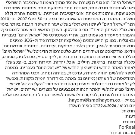
"ישראל היום" הוא גוף תקשורת שנוסד מתוך האמונה שהציבור הישראלי
ראוי לעיתונות טובה יותר, מאוזנת יותר ומדויקת יותר. עיתונות שמדברת
ולא צועקת. עיתונות אמינה, אובייקטיבית ועניינית. עיתונות אחרת וללא
תשלום. המהדורה המודפסת הראשונה פורסמה ב-30 ביולי 2007, וב-2010
הפך "ישראל היום" לעיתון הישראלי בעל שיעור החשיפה הגבוה ביותר בימי
חול. מו"ל העיתון היא ד"ר מרים אדלסון. העורך הראשי הוא עמר לחמנוביץ,
והעורך המייסד הוא עמוס רגב. אתרי האינטרנט של "ישראל היום" בעברית
ובאנגלית, כמו כן היישומונים (אפליקציות) לאנדרואיד ול-iOS, מציגים
חדשות מסביב לשעון, תוכן בלעדי, מבזקים ועדכונים, ניתוחים ופרשנויות,
וידיאו, פודקאסטים ושידורים חיים. פלטפורמות הדיגיטל של "ישראל היום"
כוללות ערוצי חדשות ודעות, תרבות ובידור, לייף סטייל, טכנולוגיה, ספורט,
כלכלה וצרכנות, בריאות, חיילים, אוכל, יהדות, תיירות ורכב. ב-2021 עלו
לאוויר האתר החדש והיישומון החדש של "ישראל היום" בעברית, במטרה
לספק לגולשים חוויה מהירה, עדכנית, בטוחה ונוחה. תכני המהדורה
המודפסת של העיתון זמינים גם באתר, במהדורה יומית מקוונת, ואפשר
לקבל אותם גם בניוזלטר. מועדון ההטבות הייחודי "הקליקה של ישראל
היום" מציע לגולשי האתר הנחות ומבצעים על מוצרים ושירותים. ישראל
היום פתוח להערות, לביקורת ולהצעות לשיפור מקהל הקוראים. פנו אלינו
במייל hayom@israelhayom.co.il.
יום רביעי, 29.4.2026
י"ב באייר תשפ"ו
חדשות
דעות
ספורט
ForReal
תרבות ובידור