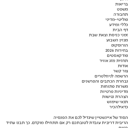
בריאות
משפט
תחבורה
פוליטי-מדיני
כללי ומידע
דף הבית
זמני כניסת וצאת שבת
מגזין השבוע
הורוסקופ
בחירות 2026
פודקאסטים
תחזית מזג אוויר
אודות
צור קשר
הרשמה לניוזלטרים
נבחרת הכתבים והפרשנים
משרות פתוחות
מדיניות פרטיות
הצהרת נגישות
תנאי שימוש
כדאי
להכיר
הסוד של איינשטיין שיגדיל לכם את הפנסיה
הריבית דריבית עובדת לטובתכם רק אם תתחילו מוקדם. כך תבנו עתיד