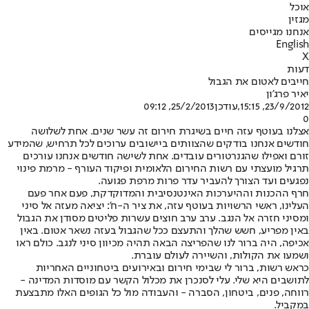
אוכל
מגזין
אנחנו מגייסים
English
X
דעות
חייבים לאטום את הגבול
יאיר פרג'ון
23/9/2012, 15:15
,עודכן
25/2/2013, 09:12
0
אצלנו בעוטף עזה חיים בשיגרת חירום זה עשר שנים. אחת לשלושה
חודשים אנחנו בודקים שהצוותים ביישובים ערוכים לכל תרחיש, שהמידע
זורם ואפילו שהגנרטורים עובדים. אחת לשישה חודשים אנחנו עורכים
תרגיל מועצתי עם רשות החירום הלאומית ופיקוד העורף - מרמת פינוי
נפגעים ועד הצורך להעביר עדר פרות מרפת פגועה.
חרף ההכנות וההיערכות האינטנסיבית והמדוקדקת, פעם אחר פעם
העלינו, ראשי הרשויות בעוטף עזה, את ציר ה-ח': יציאה מעזה אל סיני
ומסיני חזרה אל הנגב. ערב ערב חוצים עשרות פליטים מסודן את הגבול
באין מפריע, חשש שהלך והתעצם ככל שהגבול בעזה נשאר אטום. באין
אכיפה, היה ברור לנו שהפריצה הבאה תהיה מכיוון סיני לנגב. כולם ראו
ושמעו את הקולות, והשיירה לעולם עוברת.
כראש רשות, ברור לי שבימי חירום ובאירועים ביטחוניים האחריות
לתושבים היא שלי. עלי לסנכרן את מכלול הקשר עם מוסדות המדינה -
רווחה, פנים, ביטחון, הסברה - והעבודה מול כל הגופים האלו מתבצעת
במקביל.