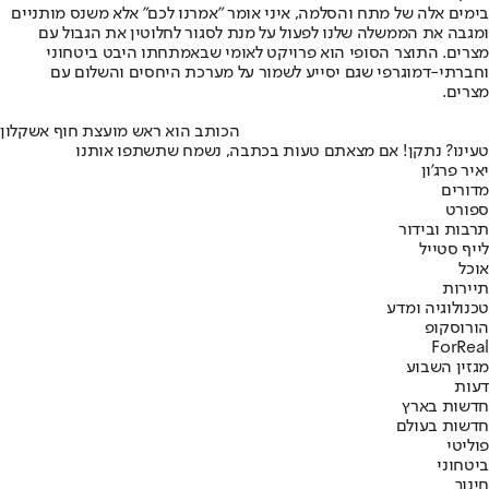
בימים אלה של מתח והסלמה, איני אומר "אמרנו לכם" אלא משנס מותניים
ומגבה את הממשלה שלנו לפעול על מנת לסגור לחלוטין את הגבול עם
מצרים. התוצר הסופי הוא פרויקט לאומי שבאמתחתו היבט ביטחוני
וחברתי-דמוגרפי שגם יסייע לשמור על מערכת היחסים והשלום עם
מצרים.
הכותב הוא ראש מועצת חוף אשקלון
טעינו? נתקן! אם מצאתם טעות בכתבה, נשמח שתשתפו אותנו
יאיר פרג'ון
מדורים
ספורט
תרבות ובידור
לייף סטייל
אוכל
תיירות
טכנולוגיה ומדע
הורוסקופ
ForReal
מגזין השבוע
דעות
חדשות בארץ
חדשות בעולם
פוליטי
ביטחוני
חינוך