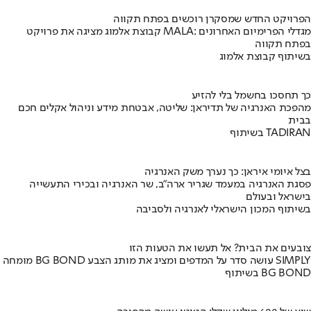
הפרויקט החדש שמסקרן רוכשים בפתח תקווה
קבוצת אלמוג מציגה את פרויקט MALA: מגדלי הפרימיום האחרונים
בפתח תקווה
בשיתוף קבוצת אלמוג
כך תחסכו בחשמל בלי להזיע
מהפכת האנרגיה של תדיראן: שליטה, אבטחת מידע וניהול אקלים חכם
בבית
בשיתוף TADIRAN
בצל איומי איראן: כך נערך משק האנרגיה
פסגת האנרגיה במעמד שגריר ארה"ב, שר האנרגיה ובכירי התעשייה
בישראל ובעולם
בשיתוף המכון הישראלי לאנרגיה ולסביבה
צובעים את הבית? אל תעשו את הטעות הזו
מומחה BG BOND עושה סדר על המדפים ומציג את מותג הצבע SIMPLY
בשיתוף BG BOND