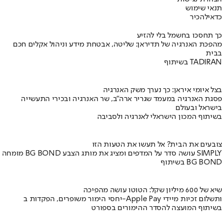
תנאי שימוש
כדאי
להכיר
כך תחסכו בחשמל בלי להזיע
מהפכת האנרגיה של תדיראן: שליטה, אבטחת מידע וניהול אקלים חכם
בבית
בשיתוף TADIRAN
בצל איומי איראן: כך נערך משק האנרגיה
פסגת האנרגיה במעמד שגריר ארה"ב, שר האנרגיה ובכירי התעשייה
בישראל ובעולם
בשיתוף המכון הישראלי לאנרגיה ולסביבה
צובעים את הבית? אל תעשו את הטעות הזו
מומחה BG BOND עושה סדר על המדפים ומציג את מותג הצבע SIMPLY
בשיתוף BG BOND
שיא של 600 מיליון שקל: הטוטו עושה מהפיכה
יחסי הימור משופרים, הפקדות ב-Apple Pay ותשלום זכיות מיידי
בשיתוף המועצה להסדר ההימורים בספורט