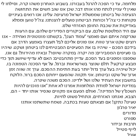
מלחמה, עד כי הפכה להרגל בעבורנו. בשבוע האחרון משהו קרה, וסילחו לי
שאין לי עניין לנתח מהו אותו דבר, שכן אנו שוב חשים את התחושה
הנעימה של ביטחון שממשלת ישראל מרעיפה עלינו. אנו רואים בעיניים
פקוחות כי צה"ל וכוחות הביטחון פועלים להגנתנו. צה"ל טוען וממלא
באדיקות את שכבת החוסן האזרחי שלנו.
עם היד המלטפת שלכם, עם הביקורים הסדירים שלהם, עם הרעות
שנרקמה איתם ועם מאמצי "עמוד הענן", בקשתנו מונוטונית ואחידה - אנו
רוצים שקט ארוך טווח. אנו פונים אליכם לבל תעצרו באמצע הדרך. אם
בידכם הסכם - שיהיו בו את הסעיפים המבטיחים לנו ביטחון ושקט. שיהיו
בו סעיפים המסבירים: מה יקרה במקרה שיופר? ובאיזו מהירות? גם אנו,
שספגנו וסופגים בעד הסכם, עדיין מתחבטים: האם לא עדיף שיושג תוך כדי
מבצע קרקעי? תלם שנוצר בשרשראות וברגל, על אף הסכנה הטמונה בו,
יכול שיהיה בעל ערך גדול יותר בעת חתימת ההסכם. ערך זה שווה זמן
ארוך של שקט וביטחון. אני תקווה שהפעם ייחתם הסכם ברור, הלוקח
בחשבון את העתיד שלנו ושל ילדינו. הסכם משנה שיגרה.
במדינת ישראל למודת המלחמות אמרנו לא אחת "אנו מוכנים להיות
השכפ"ץ של המדינה". ואולם הפעם אנו מקווים שנסיר אותו יחד - הם,
הצבא, ואנחנו האזרחים, ונתחיל פשוט לחיות.
טעינו? נתקן! אם מצאתם טעות בכתבה, נשמח שתשתפו אותנו
יאיר פרג'ון
מדורים
ספורט
תרבות ובידור
לייף סטייל
אוכל