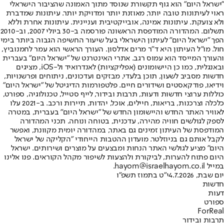
"ישראל היום" הוא גוף תקשורת שנוסד מתוך האמונה שהציבור הישראלי
ראוי לעיתונות טובה יותר, מאוזנת יותר ומדויקת יותר. עיתונות שמדברת
ולא צועקת. עיתונות אמינה, אובייקטיבית ועניינית. עיתונות אחרת וללא
תשלום. המהדורה המודפסת הראשונה פורסמה ב-30 ביולי 2007, וב-2010
הפך "ישראל היום" לעיתון הישראלי בעל שיעור החשיפה הגבוה ביותר בימי
חול. מו"ל העיתון היא ד"ר מרים אדלסון. העורך הראשי הוא עמר לחמנוביץ,
והעורך המייסד הוא עמוס רגב. אתרי האינטרנט של "ישראל היום" בעברית
ובאנגלית, כמו כן היישומונים (אפליקציות) לאנדרואיד ול-iOS, מציגים
חדשות מסביב לשעון, תוכן בלעדי, מבזקים ועדכונים, ניתוחים ופרשנויות,
וידיאו, פודקאסטים ושידורים חיים. פלטפורמות הדיגיטל של "ישראל היום"
כוללות ערוצי חדשות ודעות, תרבות ובידור, לייף סטייל, טכנולוגיה, ספורט,
כלכלה וצרכנות, בריאות, חיילים, אוכל, יהדות, תיירות ורכב. ב-2021 עלו
לאוויר האתר החדש והיישומון החדש של "ישראל היום" בעברית, במטרה
לספק לגולשים חוויה מהירה, עדכנית, בטוחה ונוחה. תכני המהדורה
המודפסת של העיתון זמינים גם באתר, במהדורה יומית מקוונת, ואפשר
לקבל אותם גם בניוזלטר. מועדון ההטבות הייחודי "הקליקה של ישראל
היום" מציע לגולשי האתר הנחות ומבצעים על מוצרים ושירותים. ישראל
היום פתוח להערות, לביקורת ולהצעות לשיפור מקהל הקוראים. פנו אלינו
במייל hayom@israelhayom.co.il.
יום שבת, 4.7.2026
י"ט בתמוז תשפ"ו
חדשות
דעות
ספורט
ForReal
תרבות ובידור