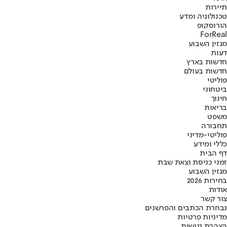
תיירות
טכנולוגיה ומדע
הורוסקופ
ForReal
מגזין השבוע
דעות
חדשות בארץ
חדשות בעולם
פוליטי
ביטחוני
חינוך
בריאות
משפט
תחבורה
פוליטי-מדיני
כללי ומידע
דף הבית
זמני כניסת וצאת שבת
מגזין השבוע
בחירות 2026
אודות
צור קשר
נבחרת הכתבים והפרשנים
מדיניות פרטיות
הצהרת נגישות