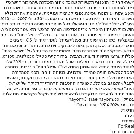
"ישראל היום" הוא גוף תקשורת שנוסד מתוך האמונה שהציבור הישראלי
ראוי לעיתונות טובה יותר, מאוזנת יותר ומדויקת יותר. עיתונות שמדברת
ולא צועקת. עיתונות אמינה, אובייקטיבית ועניינית. עיתונות אחרת וללא
תשלום. המהדורה המודפסת הראשונה פורסמה ב-30 ביולי 2007, וב-2010
הפך "ישראל היום" לעיתון הישראלי בעל שיעור החשיפה הגבוה ביותר בימי
חול. מו"ל העיתון היא ד"ר מרים אדלסון. העורך הראשי הוא עמר לחמנוביץ,
והעורך המייסד הוא עמוס רגב. אתרי האינטרנט של "ישראל היום" בעברית
ובאנגלית, כמו כן היישומונים (אפליקציות) לאנדרואיד ול-iOS, מציגים
חדשות מסביב לשעון, תוכן בלעדי, מבזקים ועדכונים, ניתוחים ופרשנויות,
וידיאו, פודקאסטים ושידורים חיים. פלטפורמות הדיגיטל של "ישראל היום"
כוללות ערוצי חדשות ודעות, תרבות ובידור, לייף סטייל, טכנולוגיה, ספורט,
כלכלה וצרכנות, בריאות, חיילים, אוכל, יהדות, תיירות ורכב. ב-2021 עלו
לאוויר האתר החדש והיישומון החדש של "ישראל היום" בעברית, במטרה
לספק לגולשים חוויה מהירה, עדכנית, בטוחה ונוחה. תכני המהדורה
המודפסת של העיתון זמינים גם באתר, במהדורה יומית מקוונת, ואפשר
לקבל אותם גם בניוזלטר. מועדון ההטבות הייחודי "הקליקה של ישראל
היום" מציע לגולשי האתר הנחות ומבצעים על מוצרים ושירותים. ישראל
היום פתוח להערות, לביקורת ולהצעות לשיפור מקהל הקוראים. פנו אלינו
במייל hayom@israelhayom.co.il.
יום שני, 27.4.2026
י' באייר תשפ"ו
חדשות
דעות
ספורט
ForReal
תרבות ובידור