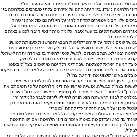
נאנסו? כמה נחטפו על ידי האזרחים "התמימים והלא מעורבים"?
דיני הלחימה נועדו, בין היתר, להגן על אזרחים בלתי מעורבים במלחמה בין
מדינות, ואף שדיני המלחמה אינם מערכת דינים סדורה ועודם נכתבים
בימים אלו, הם מאפשרים למדינה להגן על חייליה גם מול ארגוני טרור
רצחניים, על ידי החרגה מפורשת באמנת ז'נבה מהגנה הומניטרית על
אזרחים המשתתפים במעשי איבה. כלומר, מותר ואף חובה לפגוע באותם
"בלתי מעורבים".
במשך שנים ניתנה על ידי
הפרקליטות הצבאית
פרשנות מעוותת למושג
"אזרח הנוטל חלק ישיר במעשי איבה", כדי לקבוע במי ניתן לפגוע בעת
לחימה ובמי לא. הצלב האדום, למשל, שאין לחשוד בו באהדה יתרה לישראל,
קובע מפורשות שמעשי איבה לא חייבים להיות מלווים בכלי נשק.
כיצד הגיעה ישראל למציאות שבה דיני הלחימה מיושמים בצה"ל באופן
הנוגד את תכליתם ומטרתם - להביא לניצחון מדינה על אויביה - ודה־פקטו
כובלים באופן קיצוני את ידיו של צה"ל?
ובכן, במשך יותר מעשור נתנו קובעי המדיניות לפרקליטות הצבאית
לעשות בצה"ל כבשלה. אנשיה פירשו את דיני הלחימה על פי תפיסתם את
ה"נכון" וה"מוסרי". האלוף עמירם לוין מספר שכאשר כיהן כמג"ד שריון
במלחמת לבנון הראשונה הוא הורה לחייליו לירות לעבר כל מקור ירי
המסכן אותם. לימים, גנרל אחר בדימוס ופוליטיקאי בהווה התגאה בכך
שנטל סיכון על חשבון חיילינו כדי להיות "מוסרי".
אל מול הגישה הזוחלת הזאת לא קם בצה"ל או במערכת הפוליטית מי
שיגיד עד כאן, ויבדוק מה באמת אומרים דיני הלחימה ואם יש התאמה
בינם לבין הדרישות הקיצוניות והמעוותות שמציבה הפרקליטות הצבאית
לצה"ל.
את ה"אזרחים" שחצו את הגדר, חרף היותם לא חמושים, היה, על פי דיני