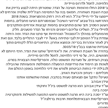
הלחימה, לחסל ולדרוס מיידית
ב־2018 החלו מהומות השיבה על הגדר, שמטרתן היתה לבצע בדיוק את
טבח השבת השחורה. חמאס בנה על התפיסה הצה"לית שלפיה אזרחים לא
ייפגעו על ידי חיילי צה"ל. הוא לא היה רחוק מהמציאות: בשנת 2018
התרחשו בכל שבוע "אירועי השיבה" שבמסגרתם הגיעו מחבלים, בחסות
העשן הסמיך, תוך שהם מתחבאים בחסות קבוצות אזרחים ומתקרבים
לחיילי צה"ל, השליכו עליהם רימונים והניחו על הגדר מטענים. חלק
מהמחבלים במהלך ה"הפגנות" האזרחיות אף פרצו את הגדר. ומה היתה
עמדת צה"ל הפומבית לגבי פתיחה באש? ירי לעבר הרגליים בלבד, וגם זאת
רק לאחר אזהרות בכריזה וכמוצא אחרון. התיאורים הללו לקוחים מתוך
עובדות שהוצגו בבג"ץ 3003/18.
בחזרה אל השבת השחורה. את ה"אזרחים" שחצו את הגדר, חרף היותם לא
חמושים, היה, על פי דיני הלחימה, לחסל ולדרוס מיידית.
בצוק העיתים, על מערכת המשפט כולה, והפרקליטות הצבאית בפרט,
לשנות מן היסוד את פרדיגמת ההפעלה המסולפת והמעוותת שהובילה
לכבילת ידי כוחות הביטחון ולפרש את דיני הלחימה באופן ההולם את
תכליתם - ניצחון והכרעת האויב.
טעינו? נתקן! אם מצאתם טעות בכתבה, נשמח שתשתפו אותנו
עידן אבוהב
עו"ד עידן אבוהב הוא מרצה למשפט בינ"ל וחוקתי
יסכה בינה
עו"ד יסכה בינה היא מרצה למשפט וראש התנועה למשילות ודמוקרטיה
הפרקליטות הצבאית
מלחמת חרבות ברזל
צה"ל
מדורים
ספורט