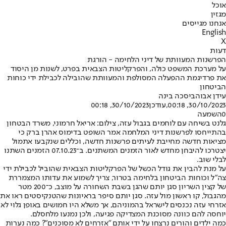
אוכל
מגזין
אנחנו מגייסים
English
X
דעות
הפרשנות המעוותת של דיני הלחימה - הורגת
על מערכת המשפט כולה, והפרקליטות הצבאית בפרט, לשנות מן היסוד
את פרדיגמת ההפעלה המסולפת והמעוותת שהובילה לכבילת ידי כוחות
הביטחון
עידן אבוהב
יסכה בינה
30/10/2023, 00:18
,עודכן
30/10/2023, 00:18
0
השמעה
גלנט בשיחה עם לוחמים בגבול עזה, צילום: אריאל חרמוני, משרד הבטחון
בהתייחסו לפרשנות דיני המלחמה אמר השופט בדימוס אהרן ברק כי
מציאות חדשה מחייבת לעיתים פרשנות חדשה, וכללים שנקבעו אתמול
יצטרכו להיבחן מחדש לאור הזמנים המשתנים. ב־07.10.23 הזמנים השתנו
לבלי שוב.
על מנת להבין את גודל הכשל של הפרקליטות הצבאית שהוביל לכבילת ידי
צה"ל וכוחות הביטחון בלחימה בטרור, צריך לשמוע את עדותו המצמררת
של קצין השריון סגן יותם שהגן בשבת השחורה על מוצב, כ־200 מטר
מהגבול, קו ראשון מול עזה. סגן יותם סיפר בראיונות שהטנקיסטים ראו את
אזרחי עזה נכנסים לישראל בהמוניהם, אך משלא היו חמושים באופן גלוי לא
יוחסה להם כוונה מסוכנת המצדיקה פגיעה, ולכן נמנעו מלחסלם.
כמה ילדים והורים נרצחו על ידי אותם "אזרחים לא מסוכנים"? כמה נערות