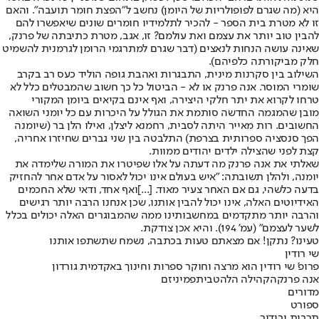
היא (מה שגרם לפופולריות של היומן) נחשב ל"הפצת חומר תועבה". והאם
זו לא מטרת בית הספר - להכיר לתלמידיו חומרים שונים שיאפשרו להם
להבין טוב יותר את עצמם ואת עולמם? זו, אגב, מטרת כתיבתה של פרנק,
שאינה עושה הנחות לנאצים (דבר שגרם למתרגמי הרומן לגרמנית להשמיט
חלק מביקורתה כלפיהם).
השילוב בין סקרנות מינית, התבגרות ואהבת גופה הוליד כעס רב בקרב
שומרי המוסר. אנה פרנק או לא - הביטול כל כך חשוב שהמבטלים כלל לא
טרחו לקרוא את יתר חלקי היצירה, ואף אינם בקיאים ביומן המקורי
מובן שהמגמה החדשה סותמת את הגולל על היכרות עם כל יומני השואה
החשובים. רות מאייר היתה לסבית, רחמנא ליצלן, ואילו הלן בר (שיומנה
הפך סנסציה ספרותית בצרפת) התלבטה בין שני גברים שחיזרו אחריה,
קצת לפני שהצילה ילדים יהודים ממוות.
שאלתי את אנה פרנק מה דעתה על אלו שפיטרו את המורה שלימדה את
יומנה, ולהלן תשובתה: "איש בעולם אינו יכול לאסור על אדם אחר להחזיק
בדעה כלשהי, גם אם האחר צעיר מאוד. [...]ואף אחד, ודאי שלא החכמים
האידיוטים האלה, אינו יכול להבין אותנו, שכן אנחנו הרבה יותר רגישים
והרבה יותר מתקדמים במחשבותינו ממה שהמבוגרים האלה יכולים בכלל
לשער לעצמם" (עמ' 194). והיא אכן צודקת.
טעינו? נתקן! אם מצאתם טעות בכתבה, נשמח שתשתפו אותנו
שי רודין
פרופ' שי רודין הוא מרצה וחוקר ספרות וחינוך באקדמית גורדון
אנה פרנק
הקהילה הלהטבית
פמיניזם
מדורים
ספורט
תרבות ובידור