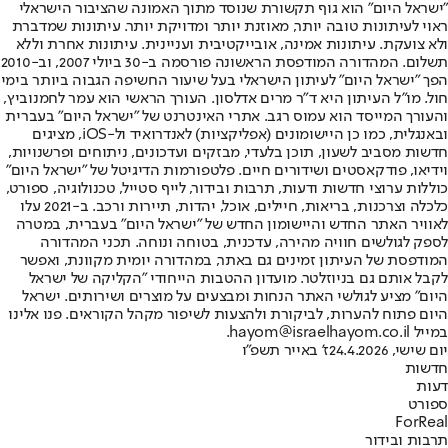
"ישראל היום" הוא גוף תקשורת שנוסד מתוך האמונה שהציבור הישראלי
ראוי לעיתונות טובה יותר, מאוזנת יותר ומדויקת יותר. עיתונות שמדברת
ולא צועקת. עיתונות אמינה, אובייקטיבית ועניינית. עיתונות אחרת וללא
תשלום. המהדורה המודפסת הראשונה פורסמה ב-30 ביולי 2007, וב-2010
הפך "ישראל היום" לעיתון הישראלי בעל שיעור החשיפה הגבוה ביותר בימי
חול. מו"ל העיתון היא ד"ר מרים אדלסון. העורך הראשי הוא עמר לחמנוביץ,
והעורך המייסד הוא עמוס רגב. אתרי האינטרנט של "ישראל היום" בעברית
ובאנגלית, כמו כן היישומונים (אפליקציות) לאנדרואיד ול-iOS, מציגים
חדשות מסביב לשעון, תוכן בלעדי, מבזקים ועדכונים, ניתוחים ופרשנויות,
וידיאו, פודקאסטים ושידורים חיים. פלטפורמות הדיגיטל של "ישראל היום"
כוללות ערוצי חדשות ודעות, תרבות ובידור, לייף סטייל, טכנולוגיה, ספורט,
כלכלה וצרכנות, בריאות, חיילים, אוכל, יהדות, תיירות ורכב. ב-2021 עלו
לאוויר האתר החדש והיישומון החדש של "ישראל היום" בעברית, במטרה
לספק לגולשים חוויה מהירה, עדכנית, בטוחה ונוחה. תכני המהדורה
המודפסת של העיתון זמינים גם באתר, במהדורה יומית מקוונת, ואפשר
לקבל אותם גם בניוזלטר. מועדון ההטבות הייחודי "הקליקה של ישראל
היום" מציע לגולשי האתר הנחות ומבצעים על מוצרים ושירותים. ישראל
היום פתוח להערות, לביקורת ולהצעות לשיפור מקהל הקוראים. פנו אלינו
במייל hayom@israelhayom.co.il.
יום שישי, 24.4.2026
ז' באייר תשפ"ו
חדשות
דעות
ספורט
ForReal
תרבות ובידור