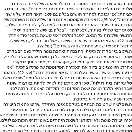
מה הכעיס את ההורים והממונים, וגרם להוצאתה של היצירה היחידה
שלומדים התלמידים שנקשרת בשואה מתוכנית הלימודים? ראשית, פרנק
מציינת: "אני נכנסת לסחרור חושים בכל פעם שאני רואה דמות של אישה
עירומה" (עמ' 93). זו אמירה שקוממה אותם כיוון שלדעתם זו השחתה של
הדור הצעיר. שנית, ההתייחסות הנרחבת של אנה לקבלת המחזור שלה,
שאינו דבר שלילי בעיניה, אלא להפך - "בכל פעם שיש לי מחזור, יש לי
הרגשה שלמרות כל הכאב, הסבל והלכלוך אני נושאת בתוכי סוד מתוק"
(עמ' 92). היא אף מספרת שבעבר, כשישנה אצל חברתה ז'ק, היא שאלה
אותה "תסכימי שניגע אחת לשנייה בשדיים?" (עמ' 92).
השילוב בין סקרנות מינית, התבגרות ואהבת גופה הוליד כעס רב בקרב
שומרי המוסר. אנה פרנק או לא - הביטול כל כך חשוב שהמבטלים כלל לא
טרחו לקרוא את יתר חלקי היצירה, ואף אינם בקיאים ביומן המקורי.
אחרת, היו מציינים בדוח את האמירה המקוממת של פרנק ביומנה, "אני
יודעת שאני אישה, אישה בעלת כוח פנימי ותעוזה רבה!" (עמ' 249, תרגמה
קרלה פרלשטיין). הצהרה זו מתורגמת להחלטתה לנהל חיים "שונים מאלה
של עקרות בית רגילות", שכן היא מתכוונת לטייל ולחיות בארצות שונות,
שבהן היא תלמד הן את שפת המקום והן תולדות האמנות. הרבה לפני
ההוגות הפמיניסטיות הבולטות פרנק חלמה על קריירה, הגשמה עצמית,
ולא חשבה שמקומה הוא במטבח.
חשוב לציין שחטיבת הביניים בטקסס אינה היחידה שהוציאה את היצירה
מתוכנית הלימודים. קדם לה תיכון בפלורידה. מגמה זו תלך ותתפשט,
והיומן האהוב יאבד בעקבותיה בתהום הנשייה. תלמידים ברחבי העולם לא
יכירו יצירת מופת ולא יתוודעו לשואת היהודים באופן רגיש המותאם לגילם.
שכן במלחמה כנגד הפרוגרס הכל כשר, גם רמיסתם של זכר השואה ושל מי
שמסמלת אותו ברחבי העולם. שכן לעסוק בתחום שמעניין כל נערה באשר