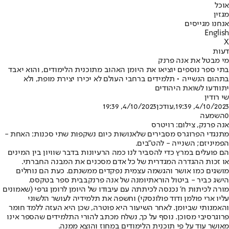
אוכל
מגזין
אנחנו מגייסים
English
X
דעות
מי מבטל את אנה פרנק
בתי ספר נוספים יוציאו את היומן האהוב מתוכנית הלימודים, והוא יאבד
בתהום הנשייה • תלמידים ברחבי העולם לא יכירו יצירת מופת, ולא
יתוודעו לשואת היהודים
שי רודין
4/10/2023, 19:39
,עודכן
4/10/2023, 19:39
0
השמעה
אנה פרנק, צילום: רויטרס
מתנגדי הפרוגרס מסבירים שלאנושות כיום נשקפות שתי סכנות: האחת -
הפמיניזם; השנייה - להט"בים.
הם פועלים במרץ כדי להסביר לנו כמה הרעיונות בדבר שוויון בין המינים
או זכות ההגדרה המגדרית של כל אדם מסכנים את המבנה החברתי.
מושגים כמו אושר והגשמה עצמית נפקדים ממשנתם. כעת הם נוחלים
הישג כביר - ביטול הוראת
יומנה של אנה פרנק
בבית ספר בטקסס.
מורה לכיתות ח' נכנסה לכיתתה עם עיבודו של היומן לרומן גרפי (שאמונים
עליו ארי פולמן ודוד פולונסקי) וחשפה את תלמידיה לעושר הלשוני
והאמנותי שביומן. לאחר השיעור היא פוטרה, שכן היא העזה ללמד חומר
פרוגרסיבי מסוכן. נוסף על כך, נשלח מכתב להורי התלמידים שהספר אינו
מאושר עוד על פי תוכנית הלימודים במחוז והוצא ממנה.