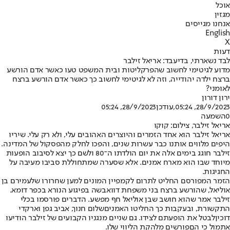
אוכל
מגזין
אנחנו מגייסים
English
X
דעות
לבד נשארתי, בדיעבד: אריאל זילבר
מדוע לגיטימי לחשוב שהפרקליטות ובית המשפט טעו כאשר אדם הורשע
ברצח ילדה יהודייה, וזה לא לגיטימי לחשוב כך כאשר אדם הורשע ברצח
לאומני?
ירון דורון
28/9/2023, 05:24
,עודכן
28/9/2023, 05:24
0
השמעה
אריאל זילבר, צילום: קוקו
אריאל זילבר הוא אחד הזמרים והיוצרים האהובים עלי, ולא רק עלי. שיריו
היפים מלווים אותנו כבר עשרות שנים, והפכו לחלק מהפסקול של המדינה.
זילבר חוגג בימים אלה את יום הולדתו ה־80 ולשם כך יצא לסיבוב הופעות
מיוחד שבו הוא מארח אמנים. אלא שסערה שמתחוללת סביבו מעיבה על
החגיגות.
הזמר המפורסם החליט לתרום לקמפיין המונים למען שחרורו של
עמירם בן
אוליאל
, שהורשע ברצח בני משפחת דוואבשה בפיגוע הנורא בכפר דומא.
זילבר אמר שהוא חושב שבן אוליאל חף מפשע. הדברים פורסמו בכלי
התקשורת, ובעקבות כך החליטו האמנים
שלום חנוך, אביב גפן וארקדי
דוכין
לבטל את הופעתם לצידו. גם שניים מנגניו הקבועים של זילבר הודיעו
אתמול כי הם
פורשים מלהקת הליווי שלו
.