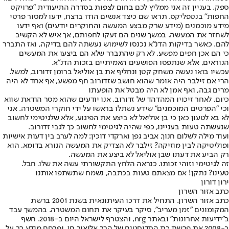
ספק. בעניין זה אני ממליץ לכם בחום לצפות בסדרה התיעודית "פרויקט
החפות" בנטפליקס. תראו שם כיצד אנשים הודו ברצח, ידעו למסור פרטי
מידע מוכמנים (מידע שרק מבצע המעשה והחוקרים יודעים) ואף ידעו
לשחזר את המעשה. במשך שנים הם זעקו לחפותם, אך איש לא הקשיב
להם. כאשר בדיקות הדנ"א נכנסו לשימוש נעשתה להם בדיקה, ואז התברר
כי הם אכן חפים מפשע. לא רק שהתברר שלא הם ביצעו את המעשים
הנוראים, אלא שנתפסו הפושעים האמיתיים בזכות הדנ"א.
עכשיו בואו נעשה משחק קטן ונחליף את בן אוליאל ברומן זדורוב, למשל.
הרי אם זילבר היה אומר שהוא חושב שזדורוב חף מפשע, אף אחד לא היה
מרים גבה, ואף אמן לא היה מבטל את הופעתו
כיום, לאחר זיכויו המהדהד של זדורוב, אנו יודעים שהוא מסר הודאת שווא
וכי "הפרטים המוכמנים" שידע נשתלו בראשו על ידי חוקרי המשטרה. אני
לא בא לטעון כאן כי בן אוליאל לא ביצע את הפיגוע, אלא שלגיטימי לחשוב
שנעשתה טעות בעניינו, כפי שהיה לגיטימי לחשוב כך לגבי זדורוב.
ועוד מילה לשלום חנוך, אביב גפן וארקדי דוכין: למה לערב בין דעות אישיות
ופוליטיקה לבין מוזיקה? זילבר לא הצדיק את המעשה הנורא בדומא, הוא
רק הביע את דעתו שבן אוליאל לא ביצע את המעשה.
זה לגיטימי וזוהי זכותו. כנראה הלחץ התקשורתי עשה את שלו. חבל.
טעינו? נתקן! אם מצאתם טעות בכתבה, נשמח שתשתפו אותנו
ירון דורון
כתב אזור השרון
כתב אזור השרון. התחיל את דרכו העיתונאית בשנת 2001 ברשת
המקומונים "זמן מעריב", סיקר בעיקר את תחום המשטרה. בהמשך עבד
ב"ידיעות אחרונות" ובאתר nrg, והצטרף לישראל היום ב-2018. חשף
ב-2008 את פרשת כת הסדיסטים של הרב אליאור חן, ופרסם מידע רב על