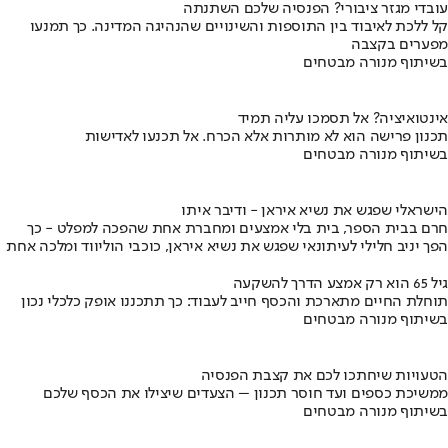
עובדי מגזר ציבורי? הפנסיה שלכם השתנתה
קל ללכת לאיבוד בין התוספות והשינויים שהנהיגה המדינה. כך תמנעו
מפערים בקצבה
בשיתוף מנורה מבטחים
אינטואיציה? אל תסמכו עליה תמיד
תכנון פרישה הוא לא מותרות אלא הכרח. אל תכנעו לאדישות
בשיתוף מנורה מבטחים
הישראלי שפגש את נשיא איראן - ודיבר איתו
חרם בבית הספר, בית בלי אמצעים ומחברת אחת שהפכה למפלט - כך
הפך יניב חלילי לעיתונאי שפגש את נשיא איראן, כוכבי הוליווד ומלכה אחת
גיל 65 הוא רק אמצע הדרך להשקעה
תוחלת החיים מתארכת והכסף חייב לעבוד: כך תתכננו אופק כלכלי נכון
בשיתוף מנורה מבטחים
הטעויות שיחתכו לכם את קצבת הפנסיה
ממשיכת כספים ועד חוסר תכנון – הצעדים שיצילו את הכסף שלכם
בשיתוף מנורה מבטחים