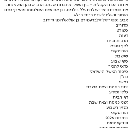
אודות הכת הקבלית - בין השאר מחברות שכתב הרב, שבהן הוא מנחה
את חסידיו כיצד יש להתעלל בילדים, וכן את עצם הימלטותו מהארץ טרם
הוסגר ונשלח לשנים רבות בכלא.
אביב גפן
אריאל זילבר
עמירם בן אוליאל
רומן זדורוב
מדורים
ספורט
דעות
תרבות ובידור
לייף סטייל
הורוסקופ
שישבת
סוף שבוע
כדאי להכיר
סיפור המשק הישראלי
נדל"ן
ראשי
זמני כניסת וצאת השבת
כללי ומידע
דף הבית
זמני כניסת וצאת שבת
מגזין השבוע
הורוסקופ
בחירות 2026
פודקאסטים