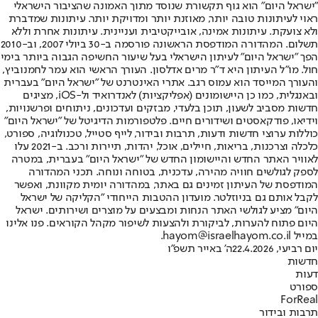
"ישראל היום" הוא גוף תקשורת שנוסד מתוך האמונה שהציבור הישראלי
ראוי לעיתונות טובה יותר, מאוזנת יותר ומדויקת יותר. עיתונות שמדברת
ולא צועקת. עיתונות אמינה, אובייקטיבית ועניינית. עיתונות אחרת וללא
תשלום. המהדורה המודפסת הראשונה פורסמה ב-30 ביולי 2007, וב-2010
הפך "ישראל היום" לעיתון הישראלי בעל שיעור החשיפה הגבוה ביותר בימי
חול. מו"ל העיתון היא ד"ר מרים אדלסון. העורך הראשי הוא עמר לחמנוביץ,
והעורך המייסד הוא עמוס רגב. אתרי האינטרנט של "ישראל היום" בעברית
ובאנגלית, כמו כן היישומונים (אפליקציות) לאנדרואיד ול-iOS, מציגים
חדשות מסביב לשעון, תוכן בלעדי, מבזקים ועדכונים, ניתוחים ופרשנויות,
וידיאו, פודקאסטים ושידורים חיים. פלטפורמות הדיגיטל של "ישראל היום"
כוללות ערוצי חדשות ודעות, תרבות ובידור, לייף סטייל, טכנולוגיה, ספורט,
כלכלה וצרכנות, בריאות, חיילים, אוכל, יהדות, תיירות ורכב. ב-2021 עלו
לאוויר האתר החדש והיישומון החדש של "ישראל היום" בעברית, במטרה
לספק לגולשים חוויה מהירה, עדכנית, בטוחה ונוחה. תכני המהדורה
המודפסת של העיתון זמינים גם באתר, במהדורה יומית מקוונת, ואפשר
לקבל אותם גם בניוזלטר. מועדון ההטבות הייחודי "הקליקה של ישראל
היום" מציע לגולשי האתר הנחות ומבצעים על מוצרים ושירותים. ישראל
היום פתוח להערות, לביקורת ולהצעות לשיפור מקהל הקוראים. פנו אלינו
במייל hayom@israelhayom.co.il.
יום רביעי, 22.4.2026
ה' באייר תשפ"ו
חדשות
דעות
ספורט
ForReal
תרבות ובידור