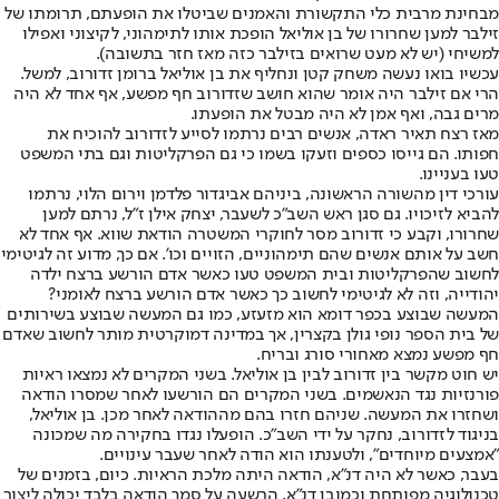
מבחינת מרבית כלי התקשורת והאמנים שביטלו את הופעתם, תרומתו של
זילבר למען שחרורו של בן אוליאל הופכת אותו לתימהוני, לקיצוני ואפילו
למשיחי (יש לא מעט שרואים בזילבר כזה מאז חזר בתשובה).
עכשיו בואו נעשה משחק קטן ונחליף את בן אוליאל ברומן זדורוב, למשל.
הרי אם זילבר היה אומר שהוא חושב שזדורוב חף מפשע, אף אחד לא היה
מרים גבה, ואף אמן לא היה מבטל את הופעתו.
מאז רצח תאיר ראדה, אנשים רבים נרתמו לסייע לזדורוב להוכיח את
חפותו. הם גייסו כספים וזעקו בשמו כי גם הפרקליטות וגם בתי המשפט
טעו בעניינו.
עורכי דין מהשורה הראשונה, ביניהם אביגדור פלדמן וירום הלוי, נרתמו
להביא לזיכויו. גם סגן ראש השב"כ לשעבר, יצחק אילן ז"ל, נרתם למען
שחרורו, וקבע כי זדורוב מסר לחוקרי המשטרה הודאת שווא. אף אחד לא
חשב על אותם אנשים שהם תימהוניים, הזויים וכו'. אם כך, מדוע זה לגיטימי
לחשוב שהפרקליטות ובית המשפט טעו כאשר אדם הורשע ברצח ילדה
יהודייה, וזה לא לגיטימי לחשוב כך כאשר אדם הורשע ברצח לאומני?
המעשה שבוצע בכפר דומא הוא מזעזע, כמו גם המעשה שבוצע בשירותים
של בית הספר נופי גולן בקצרין, אך במדינה דמוקרטית מותר לחשוב שאדם
חף מפשע נמצא מאחורי סורג ובריח.
יש חוט מקשר בין זדורוב לבין בן אוליאל. בשני המקרים לא נמצאו ראיות
פורנזיות נגד הנאשמים. בשני המקרים הם הורשעו לאחר שמסרו הודאה
ושחזרו את המעשה. שניהם חזרו בהם מההודאה לאחר מכן. בן אוליאל,
בניגוד לזדורוב, נחקר על ידי השב"כ. הופעלו נגדו בחקירה מה שמכונה
"אמצעים מיוחדים", ולטענתו הוא הודה לאחר שעבר עינויים.
בעבר, כאשר לא היה דנ"א, הודאה היתה מלכת הראיות. כיום, בזמנים של
טכנולוגיה מפותחת וכמובן דנ"א, הרשעה על סמך הודאה בלבד יכולה ליצור