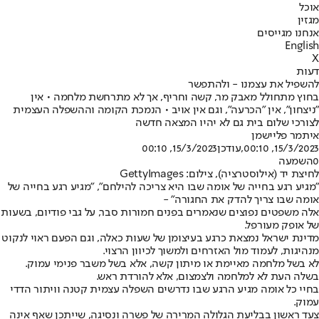
אוכל
מגזין
אנחנו מגייסים
English
X
דעות
להשפיל את עצמנו - ולהתפשר
בחוץ מתחולל מאבק מר, קשה וחריף, אך לא מתרחשת מלחמה • אין
"ניצחון", אין "הכרעה", וגם אין אויב • הנמכת הקומה וההשפלה העצמית
לצורכי שלום בית גם לא יהיו המצאה חדשה
איתמר פליישמן
15/3/2023, 00:10
,עודכן
15/3/2023, 00:10
0
השמעה
לחיצת יד (אילוסטרציה), צילום: GettyImages
"מגיע רגע בחייה של אומה שבו היא צריכה להילחם", "מגיע רגע בחייה של
אומה שבו צריך להדק את החגורה" -
אלה משפטים נפוצים שנאמרים בפנים חמורות סבר, על גבי פודיום, בשעות
של אופק מעורפל.
מדינת ישראל נמצאת כרגע בעיצומן של שעות כאלה, וגם הפעם ראוי לנקוט
מנהיגות, לעמוד מול האזרחים ולמשוך לכיוון הרצוי.
לא בשל מלחמה מאיימת או מיתון קשה, אלא בשל משבר פנימי עמוק.
בשלה העת לא למלחמה ולצמצום, אלא להורדת ראש.
בחיי כל אומה מגיע הרגע שבו נדרשים השפלה עצמית קטנה וויתור הדדי
עמוק.
צעד ראשון בבליעת הגלולה המרירה של פשרה ונסיגה, שייתכן שאף אינה