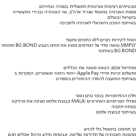
מבטיחים רציפות אנרגטית תפעולית בשגרה ובחירום
פסגת האנרגיה במעמד שגריר ארה"ב, שר האנרגיה ובכירי התעשייה
בישראל ובעולם
בשיתוף המכון הישראלי לאנרגיה ולסביבה
הסוד לקירות נקיים ללא כתמים נחשף
מומחה BG BOND עושה סדר על המדפים ומציג את מותג הצבע SIMPLY
בשיתוף BG BOND
מונדיאל 2026: הטוטו משנה את הכללים
יחסי הימור משופרים, הפקדות ב-Apple Pay ותשלום זכיות מיידי
בשיתוף המועצה להסדר ההימורים בספורט
חלון ההזדמנויות בכפר גנים נסגר
קבוצת אלמוג מציגה את פרויקט MALA: מגדלי הפרימיום האחרונים
בפתח תקווה
בשיתוף קבוצת אלמוג
כך תחסכו בחשמל בלי להזיע
מהפכת האנרגיה של תדיראן: שליטה, אבטחת מידע וניהול אקלים חכם