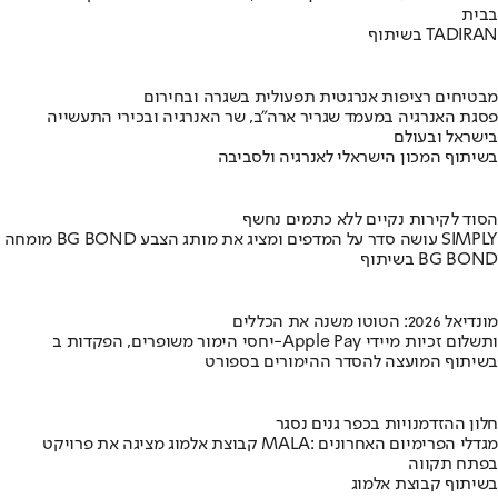
בבית
בשיתוף TADIRAN
מבטיחים רציפות אנרגטית תפעולית בשגרה ובחירום
פסגת האנרגיה במעמד שגריר ארה"ב, שר האנרגיה ובכירי התעשייה
בישראל ובעולם
בשיתוף המכון הישראלי לאנרגיה ולסביבה
הסוד לקירות נקיים ללא כתמים נחשף
מומחה BG BOND עושה סדר על המדפים ומציג את מותג הצבע SIMPLY
בשיתוף BG BOND
מונדיאל 2026: הטוטו משנה את הכללים
יחסי הימור משופרים, הפקדות ב-Apple Pay ותשלום זכיות מיידי
בשיתוף המועצה להסדר ההימורים בספורט
חלון ההזדמנויות בכפר גנים נסגר
קבוצת אלמוג מציגה את פרויקט MALA: מגדלי הפרימיום האחרונים
בפתח תקווה
בשיתוף קבוצת אלמוג