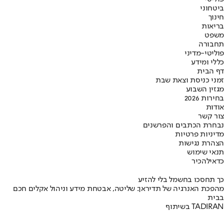
ביטחוני
חינוך
בריאות
משפט
תחבורה
פוליטי-מדיני
כללי ומידע
דף הבית
זמני כניסת וצאת שבת
מגזין השבוע
בחירות 2026
אודות
צור קשר
נבחרת הכתבים והפרשנים
מדיניות פרטיות
הצהרת נגישות
תנאי שימוש
כדאי
להכיר
כך תחסכו בחשמל בלי להזיע
מהפכת האנרגיה של תדיראן: שליטה, אבטחת מידע וניהול אקלים חכם
בבית
בשיתוף TADIRAN