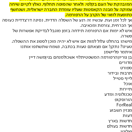
המובהקת של העם בקלפי. ולאחר שהסופה תחלוף, נאלץ לקיים שיחה
עמוקה על מבנה הקאסטות שעליו עומדת החברה ישראלית, ושנחשף
כתופעת לוואי של הקרב על הרפורמה.
אך לכל זמן ועת. עכשיו זה רגע של השפלה הדדית, נסיגה דו־צדדית כעוסה
אך הכרחית, צורמת ומכאיבה.
איש לא ימות אם הרפורמה תידחה בזמן מוגבל לבדיקת אפשרות של
פשרה.
מישהו בהחלט עלול למות אם איש לא יהיה מוכן לספוג את ההשפלה.
טעינו? נתקן! אם מצאתם טעות בכתבה, נשמח שתשתפו אותנו
איתמר פליישמן
בן גוריון
הרפורמה המשפטית
לוי אשכול
מנחם בגין
משה דיין
מדורים
ספורט
תרבות ובידור
לייף סטייל
אוכל
תיירות
טכנולוגיה ומדע
הורוסקופ
ForReal
מגזין השבוע
דעות
חדשות בארץ
חדשות בעולם
פוליטי