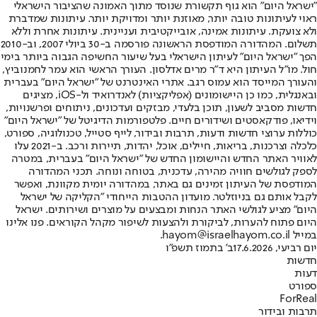
"ישראל היום" הוא גוף תקשורת שנוסד מתוך האמונה שהציבור הישראלי
ראוי לעיתונות טובה יותר, מאוזנת יותר ומדויקת יותר. עיתונות שמדברת
ולא צועקת. עיתונות אמינה, אובייקטיבית ועניינית. עיתונות אחרת וללא
תשלום. המהדורה המודפסת הראשונה פורסמה ב-30 ביולי 2007, וב-2010
הפך "ישראל היום" לעיתון הישראלי בעל שיעור החשיפה הגבוה ביותר בימי
חול. מו"ל העיתון היא ד"ר מרים אדלסון. העורך הראשי הוא עמר לחמנוביץ,
והעורך המייסד הוא עמוס רגב. אתרי האינטרנט של "ישראל היום" בעברית
ובאנגלית, כמו כן היישומונים (אפליקציות) לאנדרואיד ול-iOS, מציגים
חדשות מסביב לשעון, תוכן בלעדי, מבזקים ועדכונים, ניתוחים ופרשנויות,
וידיאו, פודקאסטים ושידורים חיים. פלטפורמות הדיגיטל של "ישראל היום"
כוללות ערוצי חדשות ודעות, תרבות ובידור, לייף סטייל, טכנולוגיה, ספורט,
כלכלה וצרכנות, בריאות, חיילים, אוכל, יהדות, תיירות ורכב. ב-2021 עלו
לאוויר האתר החדש והיישומון החדש של "ישראל היום" בעברית, במטרה
לספק לגולשים חוויה מהירה, עדכנית, בטוחה ונוחה. תכני המהדורה
המודפסת של העיתון זמינים גם באתר, במהדורה יומית מקוונת, ואפשר
לקבל אותם גם בניוזלטר. מועדון ההטבות הייחודי "הקליקה של ישראל
היום" מציע לגולשי האתר הנחות ומבצעים על מוצרים ושירותים. ישראל
היום פתוח להערות, לביקורת ולהצעות לשיפור מקהל הקוראים. פנו אלינו
במייל hayom@israelhayom.co.il.
יום רביעי, 17.6.2026
ב' בתמוז תשפ"ו
חדשות
דעות
ספורט
ForReal
תרבות ובידור