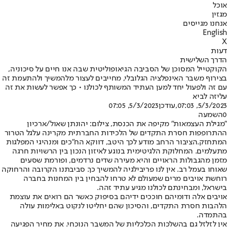
אוכל
מגזין
אנחנו מגייסים
English
X
דעות
הדרך השלישית
הקוקטייל המסוכן של הסביבה הגיאופוליטית שבה אנו חיים על סיכוניה,
בצירוף משבר האינפלציה הגלובלי, מחייבים לעצור מלהמשיך ולהתעמת זה
עם זה ולפעול יחד למען העתיד המשותף לכולנו • כך אפשר לעשות את זה
עליזה לביא
5/3/2023, 07:03
,עודכן
5/3/2023, 07:05
0
השמעה
"מגילת העצמאות" מקיפה את הכנסת, צילום: יהונתן שאול/ארכיון
ההתרופפות חסרת התקדים של הלכידות החברתית מקרינה על
גל הטרור
המתחזק.
הציבור הרחב מודע לכך היטב, דווקא הח"כים ומנהיגי המפלגות
מתעלמים. המחלוקת הלגיטימית בנוגע לאיזון הנכון בין הרשויות חרגה
מזמן מהגבולות הראויים והיא מעירה שדים נרדמים, ופורמת שסעים
שאוחו בעמל רב. אין לנו פריבילגיה להמשיך כך. סביבתנו הקרובה והרחוקה
רוחשת אויבים מרים שמעולם לא טרחו להבחין בין המחנות בחברה
בישראל, ומבחינתם לכולנו מגיע עתיד זהה.
אויבים אלה ודומיהם חוככים ידיהם בסיפוק כאשר הם רואים את עוצמת
הלהבות חסרת התקדים, והסיכון שהם יחליטו לנקוט באלימות עולה
בהתמדה.
אין לזלזל גם בהשלכות הכלכליות של המשבר הנוכחי. את מחיר הפגיעה