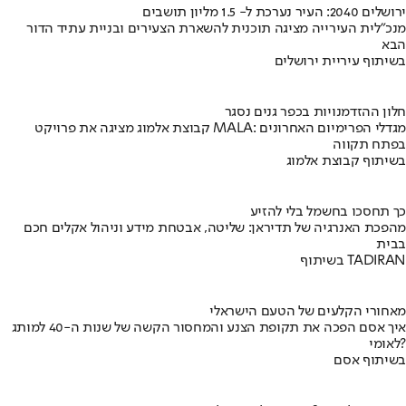
ירושלים 2040: העיר נערכת ל- 1.5 מליון תושבים
מנכ"לית העירייה מציגה תוכנית להשארת הצעירים ובניית עתיד הדור
הבא
בשיתוף עיריית ירושלים
חלון ההזדמנויות בכפר גנים נסגר
קבוצת אלמוג מציגה את פרויקט MALA: מגדלי הפרימיום האחרונים
בפתח תקווה
בשיתוף קבוצת אלמוג
כך תחסכו בחשמל בלי להזיע
מהפכת האנרגיה של תדיראן: שליטה, אבטחת מידע וניהול אקלים חכם
בבית
בשיתוף TADIRAN
מאחורי הקלעים של הטעם הישראלי
איך אסם הפכה את תקופת הצנע והמחסור הקשה של שנות ה-40 למותג
לאומי?
בשיתוף אסם