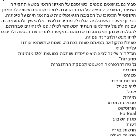
סביר גם בנושאים נוספים. כשיוסכם על האיזון הראוי בנושא החקיקה
הצפויה, הסוגיה הנפיצה של הרכב הוועדה למינוי שופטים עשויה להתמתן.
הקוקטייל המסוכן של הסביבה הגיאופוליטית שבה אנו חיים על סיכוניה,
בצירוף משבר האינפלציה הגלובלי, מחייבים לעצור מלהמשיך ולהתעמת זה
עם זה ולפעול יחד למען העתיד המשותף לכולנו. פנו למנהיגים שבחרתם,
למפלגות שבהן תמכתם, ודרשו מהם בתקיפות להרים את הכפפה ולהיכנס
לדיון מעשי ולדבר זה עם זה.
טעינו? נתקן! אם מצאתם טעות בכתבה, נשמח שתשתפו אותנו
עליזה לביא
חכ"ל ד"ר עליזה לביא היא מייסדת שותפה במועצת "120 מנהיגות
מחברות"
גל טרור
הרפורמה המשפטית
פסקת ההתגברות
מדורים
ספורט
תרבות ובידור
לייף סטייל
אוכל
תיירות
טכנולוגיה ומדע
הורוסקופ
ForReal
מגזין השבוע
דעות
חדשות בארץ
חדשות בעולם