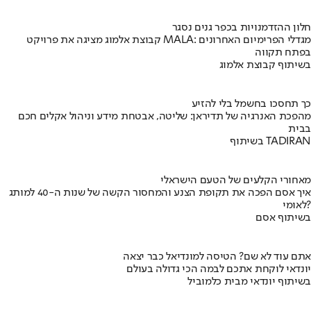
חלון ההזדמנויות בכפר גנים נסגר
קבוצת אלמוג מציגה את פרויקט MALA: מגדלי הפרימיום האחרונים
בפתח תקווה
בשיתוף קבוצת אלמוג
כך תחסכו בחשמל בלי להזיע
מהפכת האנרגיה של תדיראן: שליטה, אבטחת מידע וניהול אקלים חכם
בבית
בשיתוף TADIRAN
מאחורי הקלעים של הטעם הישראלי
איך אסם הפכה את תקופת הצנע והמחסור הקשה של שנות ה-40 למותג
לאומי?
בשיתוף אסם
אתם עוד לא שם? הטיסה למונדיאל כבר יצאה
יונדאי לוקחת אתכם לבמה הכי גדולה בעולם
בשיתוף יונדאי מבית כלמוביל