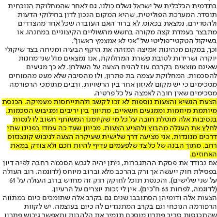
בתדמית הכלכלית של ישראל נשלם כולנו, גם לאחר שהמחלוקת הנוכחית
תוסדר. המערכת הפוליטית, שהיא המקום הנכון לדון בחילוקי הדעות
ולהסדירם, נמצאת בכאוס. לא ברור האם העובדה שכל אחד מהצדדים
מתבצר בעמדת קצה מקורה בחשש מהשוליים הקיצוניים במחנהו, או
בשיקול הטקטי־פוליטי של "אני לא אמצמץ ראשון".
וכך, במקום מנהיגות אמיצה המזהה את היקף הבעיה ומניחה בצד שיקולי
יוקרה ושרידות לטובת פשרת המחלוקת, אנו נמצאים מול שני מחנות
שאינם מוצאים בקרבם עוז להניח הצעה על השולחן. לא כך מגיעים
להסכמות. המחלוקת עצמה בת פתרון, ולו מהסיבה שלא מעט מהמוחים
מסכימים כי יש מקום לאיזון אחר בין הרשויות, ורבים מתומכי הרפורמה
מסכימים שאין חובה לאמצה על כל פרטיה.
הצעת הנשיא והצעות נוספות לא זכו לקשב ולהתייחסות מעמיקה. הכנסת
מיותמת מיוזמות וממגעים חשאיים, מתיווך בין יריבים ומגיבוש הסכמות.
בנסיבות אלה מוטלת חובה על כל מי שקיומנו המשותף חשוב לו לנסות
לחלץ את העגלה מהבוץ ולהציע הצעות. מכיוון שעד כה עמדו בפנינו שתי
דרכים מנוגדות, אני מציעה דרך שלישית שעיקרה הצעה לגיבוש קונצנזוס
רחב, מתוך הבנה של כל צד שלפעמים עדיף להיות חכם ולא צודק במאת
האחוזים.
אם נבודד את פסקת ההתגברות, ניתן יהיה לגבש הסכמה רחבה לפיה דיון
בפסילת חוק ייעשה אך ורק בהרכב מלא וברוב מיוחס (לדוגמה, רוב העולה
על שני שלישים), והכנסת תוכל לחוקק חוק זה מחדש ברוב העולה על 61
(לדוגמה, לפחות 65 ח"כים). אין לי זכות יוצרים על הרעיון.
הצעות אלה ודומיהן הסתובבו שנים גם בקרב אלה שתומכים כיום במתווה
הרפורמה הנוכחי וגם בקרב המתנגדים לה כיום בעוצמה. יש לקוות
שהתכנסות סביב פתרון מוסכם תנמיך את הלהבות ותאפשר גיבוש פתרון