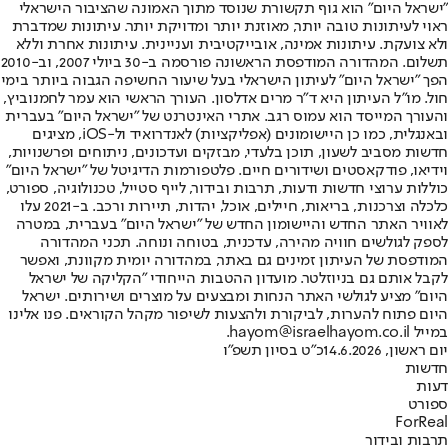
"ישראל היום" הוא גוף תקשורת שנוסד מתוך האמונה שהציבור הישראלי
ראוי לעיתונות טובה יותר, מאוזנת יותר ומדויקת יותר. עיתונות שמדברת
ולא צועקת. עיתונות אמינה, אובייקטיבית ועניינית. עיתונות אחרת וללא
תשלום. המהדורה המודפסת הראשונה פורסמה ב-30 ביולי 2007, וב-2010
הפך "ישראל היום" לעיתון הישראלי בעל שיעור החשיפה הגבוה ביותר בימי
חול. מו"ל העיתון היא ד"ר מרים אדלסון. העורך הראשי הוא עמר לחמנוביץ,
והעורך המייסד הוא עמוס רגב. אתרי האינטרנט של "ישראל היום" בעברית
ובאנגלית, כמו כן היישומונים (אפליקציות) לאנדרואיד ול-iOS, מציגים
חדשות מסביב לשעון, תוכן בלעדי, מבזקים ועדכונים, ניתוחים ופרשנויות,
וידיאו, פודקאסטים ושידורים חיים. פלטפורמות הדיגיטל של "ישראל היום"
כוללות ערוצי חדשות ודעות, תרבות ובידור, לייף סטייל, טכנולוגיה, ספורט,
כלכלה וצרכנות, בריאות, חיילים, אוכל, יהדות, תיירות ורכב. ב-2021 עלו
לאוויר האתר החדש והיישומון החדש של "ישראל היום" בעברית, במטרה
לספק לגולשים חוויה מהירה, עדכנית, בטוחה ונוחה. תכני המהדורה
המודפסת של העיתון זמינים גם באתר, במהדורה יומית מקוונת, ואפשר
לקבל אותם גם בניוזלטר. מועדון ההטבות הייחודי "הקליקה של ישראל
היום" מציע לגולשי האתר הנחות ומבצעים על מוצרים ושירותים. ישראל
היום פתוח להערות, לביקורת ולהצעות לשיפור מקהל הקוראים. פנו אלינו
במייל hayom@israelhayom.co.il.
יום ראשון, 14.6.2026
כ"ט בסיון תשפ"ו
חדשות
דעות
ספורט
ForReal
תרבות ובידור