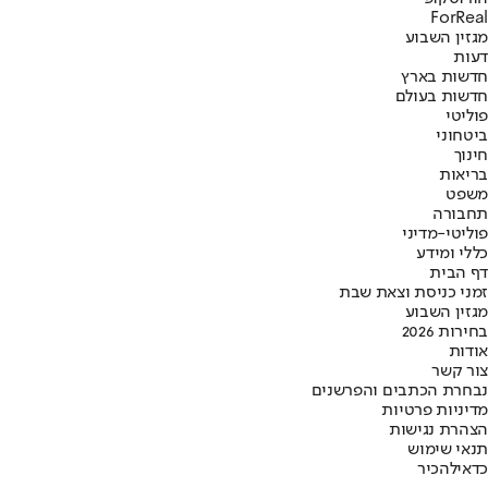
ForReal
מגזין השבוע
דעות
חדשות בארץ
חדשות בעולם
פוליטי
ביטחוני
חינוך
בריאות
משפט
תחבורה
פוליטי-מדיני
כללי ומידע
דף הבית
זמני כניסת וצאת שבת
מגזין השבוע
בחירות 2026
אודות
צור קשר
נבחרת הכתבים והפרשנים
מדיניות פרטיות
הצהרת נגישות
תנאי שימוש
כדאי
להכיר