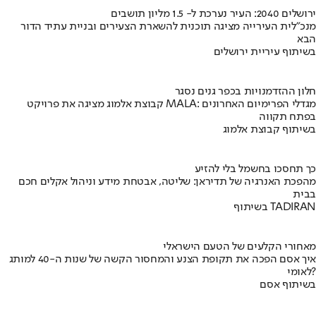
ירושלים 2040: העיר נערכת ל- 1.5 מליון תושבים
מנכ"לית העירייה מציגה תוכנית להשארת הצעירים ובניית עתיד הדור
הבא
בשיתוף עיריית ירושלים
חלון ההזדמנויות בכפר גנים נסגר
קבוצת אלמוג מציגה את פרויקט MALA: מגדלי הפרימיום האחרונים
בפתח תקווה
בשיתוף קבוצת אלמוג
כך תחסכו בחשמל בלי להזיע
מהפכת האנרגיה של תדיראן: שליטה, אבטחת מידע וניהול אקלים חכם
בבית
בשיתוף TADIRAN
מאחורי הקלעים של הטעם הישראלי
איך אסם הפכה את תקופת הצנע והמחסור הקשה של שנות ה-40 למותג
לאומי?
בשיתוף אסם