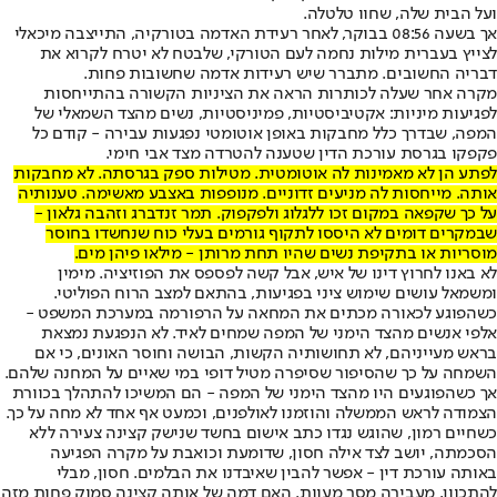
ועל הבית שלה, שחוו טלטלה.
אך בשעה 08:56 בבוקר, לאחר רעידת האדמה בטורקיה, התייצבה מיכאלי
לצייץ בעברית מילות נחמה לעם הטורקי, שלבטח לא יטרח לקרוא את
דבריה החשובים. מתברר שיש רעידות אדמה שחשובות פחות.
מקרה אחר שעלה לכותרות הראה את הציניות הקשורה בהתייחסות
לפגיעות מיניות: אקטיביסטיות, פמיניסטיות, נשים מהצד השמאלי של
המפה, שבדרך כלל מחבקות באופן אוטומטי נפגעות עבירה - קודם כל
פקפקו בגרסת עורכת הדין ש
טענה להטרדה מצד אבי חימי
.
לפתע הן לא מאמינות לה אוטומטית. מטילות ספק בגרסתה. לא מחבקות
אותה. מייחסות לה מניעים זדוניים. מנופפות באצבע מאשימה. טענותיה
על כך שקפאה במקום זכו ללגלוג ולפקפוק. תמר זנדברג וזהבה גלאון -
שבמקרים דומים לא היססו לתקוף גורמים בעלי כוח שנחשדו בחוסר
מוסריות או בתקיפת נשים שהיו תחת מרותן - מילאו פיהן מים.
לא באנו לחרוץ דינו של איש, אבל קשה לפספס את הפוזיציה. מימין
ומשמאל עושים שימוש ציני בפגיעות, בהתאם למצב הרוח הפוליטי.
כשהפוגע לכאורה מכתים את המחאה על הרפורמה במערכת המשפט -
אלפי אנשים מהצד הימני של המפה שמחים לאיד. לא הנפגעת נמצאת
בראש מעייניהם, לא תחושותיה הקשות, הבושה וחוסר האונים, כי אם
השמחה על כך שהסיפור שסיפרה מטיל דופי במי שאיים על המחנה שלהם.
אך כשהפוגעים היו מהצד הימני של המפה - הם המשיכו להתהלך בכוורת
הצמודה לראש הממשלה והוזמנו לאולפנים, וכמעט אף אחד לא מחה על כך.
כשחיים רמון, שהוגש נגדו כתב אישום בחשד שנישק קצינה צעירה ללא
הסכמתה, יושב לצד אילה חסון, שדומעת וכואבת על מקרה הפגיעה
באותה עורכת דין - אפשר להבין שאיבדנו את הבלמים. חסון, מבלי
להתכוון, מעבירה מסר מעוות. האם דמה של אותה קצינה סמוק פחות מזה