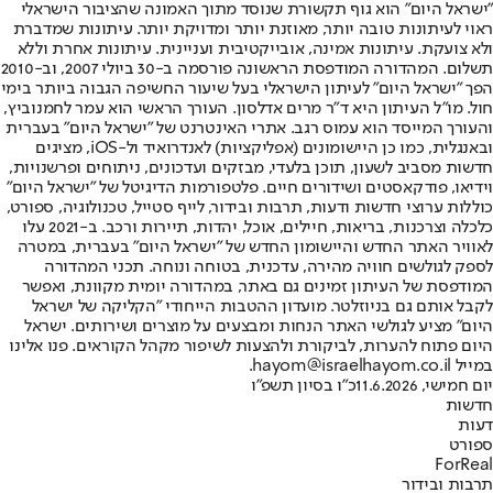
"ישראל היום" הוא גוף תקשורת שנוסד מתוך האמונה שהציבור הישראלי
ראוי לעיתונות טובה יותר, מאוזנת יותר ומדויקת יותר. עיתונות שמדברת
ולא צועקת. עיתונות אמינה, אובייקטיבית ועניינית. עיתונות אחרת וללא
תשלום. המהדורה המודפסת הראשונה פורסמה ב-30 ביולי 2007, וב-2010
הפך "ישראל היום" לעיתון הישראלי בעל שיעור החשיפה הגבוה ביותר בימי
חול. מו"ל העיתון היא ד"ר מרים אדלסון. העורך הראשי הוא עמר לחמנוביץ,
והעורך המייסד הוא עמוס רגב. אתרי האינטרנט של "ישראל היום" בעברית
ובאנגלית, כמו כן היישומונים (אפליקציות) לאנדרואיד ול-iOS, מציגים
חדשות מסביב לשעון, תוכן בלעדי, מבזקים ועדכונים, ניתוחים ופרשנויות,
וידיאו, פודקאסטים ושידורים חיים. פלטפורמות הדיגיטל של "ישראל היום"
כוללות ערוצי חדשות ודעות, תרבות ובידור, לייף סטייל, טכנולוגיה, ספורט,
כלכלה וצרכנות, בריאות, חיילים, אוכל, יהדות, תיירות ורכב. ב-2021 עלו
לאוויר האתר החדש והיישומון החדש של "ישראל היום" בעברית, במטרה
לספק לגולשים חוויה מהירה, עדכנית, בטוחה ונוחה. תכני המהדורה
המודפסת של העיתון זמינים גם באתר, במהדורה יומית מקוונת, ואפשר
לקבל אותם גם בניוזלטר. מועדון ההטבות הייחודי "הקליקה של ישראל
היום" מציע לגולשי האתר הנחות ומבצעים על מוצרים ושירותים. ישראל
היום פתוח להערות, לביקורת ולהצעות לשיפור מקהל הקוראים. פנו אלינו
במייל hayom@israelhayom.co.il.
יום חמישי, 11.6.2026
כ"ו בסיון תשפ"ו
חדשות
דעות
ספורט
ForReal
תרבות ובידור