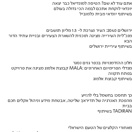
אתם עוד לא שם? הטיסה למונדיאל כבר יצאה
יונדאי לוקחת אתכם לבמה הכי גדולה בעולם
בשיתוף יונדאי מבית כלמוביל
ירושלים 2040: העיר נערכת ל- 1.5 מליון תושבים
מנכ"לית העירייה מציגה תוכנית להשארת הצעירים ובניית עתיד הדור
הבא
בשיתוף עיריית ירושלים
חלון ההזדמנויות בכפר גנים נסגר
קבוצת אלמוג מציגה את פרויקט MALA: מגדלי הפרימיום האחרונים
בפתח תקווה
בשיתוף קבוצת אלמוג
כך תחסכו בחשמל בלי להזיע
מהפכת האנרגיה של תדיראן: שליטה, אבטחת מידע וניהול אקלים חכם
בבית
בשיתוף TADIRAN
מאחורי הקלעים של הטעם הישראלי