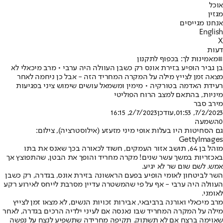
אוכל
מגזין
אנחנו מגייסים
English
X
דעות
#מאמינות לך: בכפוף לתקנון
בן גביר הופיע בזירת אונס רק כשבן העוולה היה ערבי • מרב מיכאלי לא
מצאה זמן לצייץ מילה על המקרה המחריד הזה - אבל כן ניחמה לאחר
רעידת האדמה בטורקיה • מימין ומשמאל עושים שימוש ציני בפגיעות
מיניות, בהתאם למצב הרוח הפוליטי
מירב סבר
7/2/2023, 01:53
,עודכן
2/7/2023, 16:15
0
השמעה
גם הסחיטות היו בעלות אופי מיני מזעזע (אילוסטרציה), צילום:
GettyImages
מוהל בן 64, תושב אזור העמקים, חשוד לכאורה בכך שאנס את בתו
באכזריות במשך עשר שנים! מקרה מחריד והופך את הבטן, שהתפוצץ אך
אמש. לשם שום שר לא יגיע.
השר לביטחון לאומי הופיע בפעם הראשונה בזירת אונס, בגדרה, רק כשבן
העוולה היה ערבי - אף על פי שהמשטרה עדיין מסרבת לייחס לאירוע רקע
לאומני.
מרב מיכאלי ואורנה ברביבאי, אבירות זכויות הנשים, לא מצאו זמן לצייץ
מילה על המקרה המחריד שבו נאנסה אם לעיני ילדיה הרכים בגדרה, לאחר
שאוימה ברצח אם לא תשתוק. תקיפה מחרידה שתשפיע לנצח על נפשה