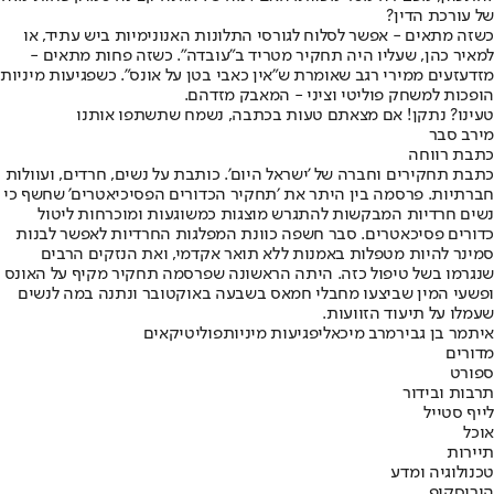
של עורכת הדין?
כשזה מתאים - אפשר לסלוח לגורסי התלונות האנונימיות ביש עתיד, או
למאיר כהן, שעליו היה תחקיר מטריד ב"עובדה". כשזה פחות מתאים -
מזדעזעים ממירי רגב שאומרת ש"אין כאבי בטן על אונס". כשפגיעות מיניות
הופכות למשחק פוליטי וציני - המאבק מזדהם.
טעינו? נתקן! אם מצאתם טעות בכתבה, נשמח שתשתפו אותנו
מירב סבר
כתבת רווחה
כתבת תחקירים וחברה של 'ישראל היום'. כותבת על נשים, חרדים, ועוולות
חברתיות. פרסמה בין היתר את ׳תחקיר הכדורים הפסיכיאטרים' שחשף כי
נשים חרדיות המבקשות להתגרש מוצגות כמשוגעות ומוכרחות ליטול
כדורים פסיכאטרים. סבר חשפה כוונת המפלגות החרדיות לאפשר לבנות
סמינר להיות מטפלות באמנות ללא תואר אקדמי, ואת הנזקים הרבים
שנגרמו בשל טיפול כזה. היתה הראשונה שפרסמה תחקיר מקיף על האונס
ופשעי המין שביצעו מחבלי חמאס בשבעה באוקטובר ונתנה במה לנשים
שעמלו על תיעוד הזוועות.
איתמר בן גביר
מרב מיכאלי
פגיעות מיניות
פוליטיקאים
מדורים
ספורט
תרבות ובידור
לייף סטייל
אוכל
תיירות
טכנולוגיה ומדע
הורוסקופ