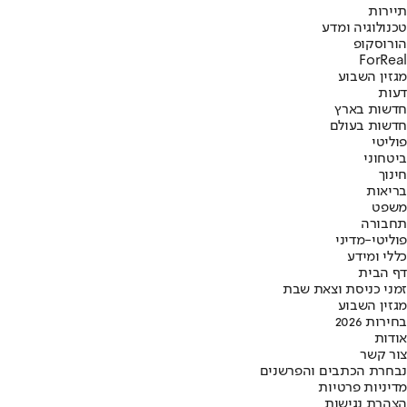
תיירות
טכנולוגיה ומדע
הורוסקופ
ForReal
מגזין השבוע
דעות
חדשות בארץ
חדשות בעולם
פוליטי
ביטחוני
חינוך
בריאות
משפט
תחבורה
פוליטי-מדיני
כללי ומידע
דף הבית
זמני כניסת וצאת שבת
מגזין השבוע
בחירות 2026
אודות
צור קשר
נבחרת הכתבים והפרשנים
מדיניות פרטיות
הצהרת נגישות