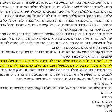
הם מזיעים ממאמץ. בטוויטר, בפייסבוק, בסרטונים שברור שהם מרגישים 
ממנו. להתחבר לעם/לצעירים/לנשים בהיריון/לחתולים שמנגנים בין שתיים
ברוכים הבאים לעולם הפוליטיקאים המגניבים. אסכולה שהיא כולה תוצר של
עלינו - מהסכסוך הישראלי־פלשתיני. תנו לנו "להגניב" את הציבור. אל תה
הנה, קמפיין של
מפלגת העבודה
, תחת השם הנורא "עבודה משותפת". כל בכיר
יחסים. יש חללי עבודה משותפים, יש אפליקציות שיתוף שנמכרו במיליארדים
מפלגה שסירבה להיות בקואליציה?
אבל מגניב זה מגניב. ואין ברירה. וככה אנשים רציניים, כמו ח"כ נעמה ל
עוד לפני שהתחיל. האחרים מסביבה נראים כאילו מישהו זרק אותם לרחבת 
וכל מי שצופה בזה תוהה מדוע יש בזה צורך. הרי מיכאלי יכולה היתה לה
תופעת הקורקינטים שמסכנים חיי אדם.
אבל במקום להדגיש את ההישגים, היא מנסה לדובב זוג שחקנים אנונימיים ל
שהציבור הישראלי מתמודד איתן?
אז כן, "המגניבות" פעלה בתחילת הדרך לטובתה של מיכאלי. בזמן שלעבודה
לקהלות. אבל די, הצטרפתם לממשלה ועברתם שלב. אתם כבר ילדים גדולים,
הדר מוכתר
, בת ה־20, יכולה וצריכה להיות כוכבת רשת. זה חלק מה
לעצמם להשתעשע ולשחק. בעת הזאת, להיות מגניב זה הדבר הכי פחות מגנ
טעינו? נתקן! אם מצאתם טעות בכתבה, נשמח שתשתפו אותנו
מיכל אהרוני
בחירות 2022
טוויטר
מרב מיכאלי
סרטונים
פוליטיקאים
פייסבוק
רשתות חברתי
מדורים
ספורט
תרבות ובידור
לייף סטייל
אוכל