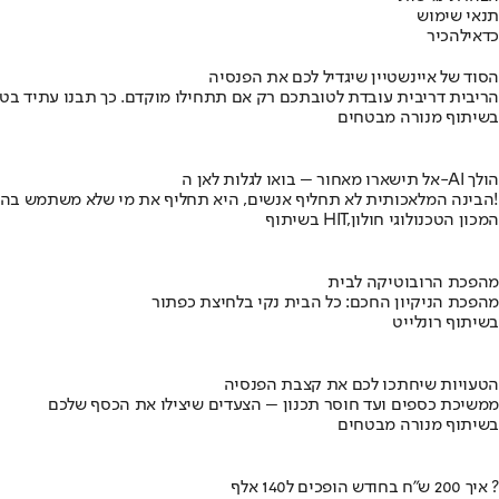
תנאי שימוש
כדאי
להכיר
הסוד של איינשטיין שיגדיל לכם את הפנסיה
הריבית דריבית עובדת לטובתכם רק אם תתחילו מוקדם. כך תבנו עתיד בט
בשיתוף מנורה מבטחים
אל תישארו מאחור – בואו לגלות לאן ה-AI הולך
הבינה המלאכותית לא תחליף אנשים, היא תחליף את מי שלא משתמש בה!
בשיתוף HIT,המכון הטכנולוגי חולון
מהפכת הרובוטיקה לבית
מהפכת הניקיון החכם: כל הבית נקי בלחיצת כפתור
בשיתוף רונלייט
הטעויות שיחתכו לכם את קצבת הפנסיה
ממשיכת כספים ועד חוסר תכנון – הצעדים שיצילו את הכסף שלכם
בשיתוף מנורה מבטחים
איך 200 ש"ח בחודש הופכים ל140 אלף ?