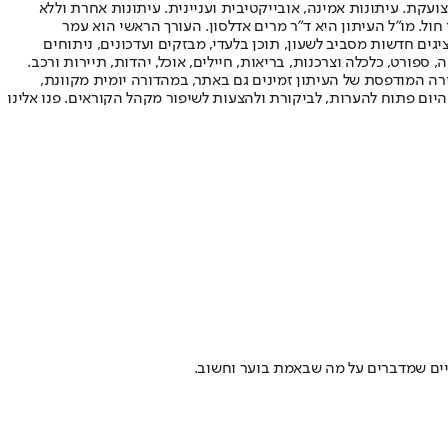
ועקת. עיתונות אמינה, אובייקטיבית ועניינית. עיתונות אחרת וללא
עור החשיפה הגבוה ביותר בימי חול. מו"ל העיתון היא ד"ר מרים אדלסון. העורך הראשי הוא עמר
 והעורך המייסד הוא עמוס רגב. אתרי האינטרנט של "ישראל היום" בעברית ובאנגלית, כמו כן היישומונים (אפליקציות) לאנדרואיד ול-iOS, מציגים חדשות מסביב לשעון, תוכן בלעדי, מבזקים ועדכונים, ניתוחים
, ספורט, כלכלה וצרכנות, בריאות, חיילים, אוכל, יהדות, תיירות ורכב.
דורה המודפסת של העיתון זמינים גם באתר, במהדורה יומית מקוונת,
היום פתוח להערות, לביקורת ולהצעות לשיפור מקהל הקוראים. פנו אלינו
ניים שמדברים על מה שבאמת בוער וחשוב.