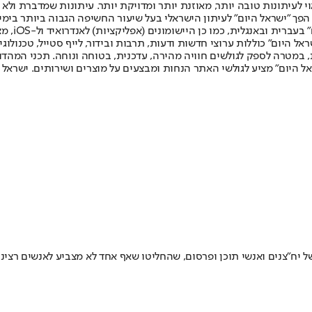
לעיתונות טובה יותר, מאוזנת יותר ומדויקת יותר. עיתונות שמדברת ולא צ
שלום. המהדורה המודפסת הראשונה פורסמה ב-30 ביולי 2007, וב-2010 הפך "ישראל היום" לעיתון הישראלי בעל שי
לחמנוביץ,
ל היום" כוללות ערוצי חדשות ודעות, תרבות ובידור, לייף סטייל, טכנולוגיה
ברית, במטרה לספק לגולשים חוויה מהירה, עדכנית, בטוחה ונוחה. תכני המה
ל היום" מציע לגולשי האתר הנחות ומבצעים על מוצרים ושירותים. ישראל 
ל יח"צנים ואנשי תוכן ופרסום, שהחליטו שאף אחד לא מצביע לאנשים רצי