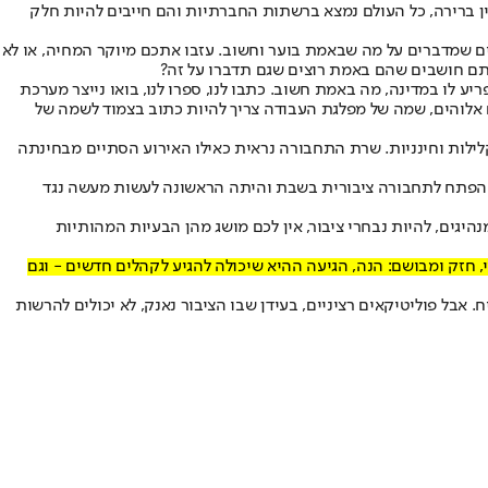
ן ברירה, כל העולם נמצא ברשתות החברתיות והם חייבים להיות חלק
יים שמדברים על מה שבאמת בוער וחשוב. עזבו אתכם מיוקר המחיה, או לא
 אתם חושבים שהם באמת רוצים שגם תדברו על זה?
ע לו במדינה, מה באמת חשוב. כתבו לנו, ספרו לנו, בואו נייצר מערכת
שם אלוהים, שמה של מפלגת העבודה צריך להיות כתוב בצמוד לשמה של
 קלילות וחינניות. שרת התחבורה נראית כאילו האירוע הסתיים מבחינתה
את הפתח לתחבורה ציבורית בשבת והיתה הראשונה לעשות מעשה נגד
היגים, להיות נבחרי ציבור, אין לכם מושג מהן הבעיות המהותיות
, חזק ומבושם: הנה, הגיעה ההיא שיכולה להגיע לקהלים חדשים - וגם
ח. אבל פוליטיקאים רציניים, בעידן שבו הציבור נאנק, לא יכולים להרשות