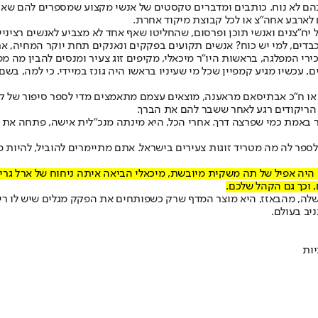
בהם לא נוח. כותבים ומדברים טקסטים של אנשי מקצוע שמספרים להם שאי
 לארבע אחה"צ או לכל קבוצת מיקוד אחרת.
 יח"צנים ואנשי תוכן ופרסום, שהחליטו שאף אחד לא מצביע לאנשים רצינ
יו כבדים, למי יש כוח? אנשים תקועים בפקקים ונאנקים תחת יוקר המחיה,
י המפלגה, בראשות היו"ר מיכאלי, מקיפים זוג צעיר ומנסים להבין מה מפרי
, עכשיו מגיע קמפיין שכל מי שעיניו בראשו היה גונז במיידי. כי למה, ב
זימי או ח"כ אבתיסאם מראענה, מוצאים עצמם מתאמצים מדי לספר סיפור של
הריקודים רגע לאחר ששבר להם את הברך.
יזכר באמת כמי שפרצה דרך. אחרי הכל, היא מינתה מנכ"לית אישה, פתחה 
ספר לה מה מטריד זוגות צעירים בישראל. אתם מתיימרים להוביל, להיות מנ
 היה אפיל של תה משקית מיובשת, מיכאלי הביאה איתה ניחוח של ארל גריי
 וכך גם הקהל שלכם.
סיפור שלה, מהבאזז, היא מוצר המדף שרק כשפותחים את הפקק מגלים שיש לו רי
יב בעולם.
ות