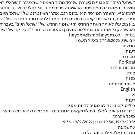
"ישראל היום" הוא גוף תקשורת שנוסד מתוך האמונה שהציבור הישראלי ראוי 
ת
ופרשנויות, וידיאו, פודקאסטים ושידורים חיים. פלטפורמות הדיגיטל של "ישרא
ב-2021 עלו לאוויר האתר החדש והיישומון החדש של "ישראל היום" בע
ואפשר לקבל אותם גם בניוזלטר. מועדון ההטבות הייחודי "הקליקה של ישרא
במייל hayom@israelhayom.co.il.
יום שני, 4.5.2026
י"ז באייר תשפ"ו
חדשות
דעות
ספורט
ForReal
תרבות ובידור
אוכל
מגזין
אנחנו מגייסים
English
X
דעות
פוליטיקאים, זה לא מגניב להיות מגניב
ברוכים הבאים לעולם הפוליטיקאים המגניבים • אסכולה שהיא כולה תוצר ש
מיכל אהרוני
19/9/2022, 19:56
,עודכן
19/9/2022, 19:56
0
השמעה
מרב מיכאלי, צילום: יוסי זליגר