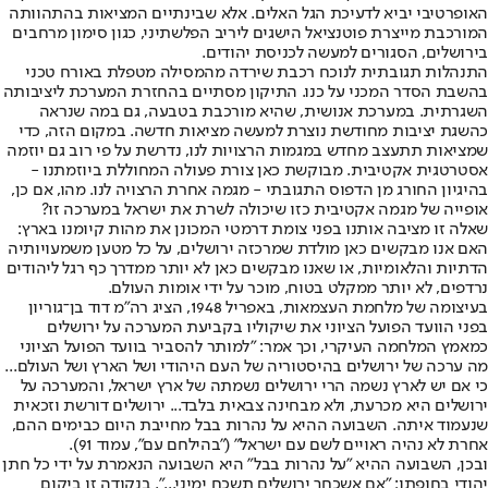
האופרטיבי יביא לדעיכת הגל האלים. אלא שבינתיים המציאות בהתהוותה
המורכבת מייצרת פוטנציאל הישגים ליריב הפלשתיני, כגון סימון מרחבים
בירושלים, הסגורים למעשה לכניסת יהודים.
התנהלות תגובתית לנוכח רכבת שירדה מהמסילה מטפלת באורח טכני
בהשבת הסדר המכני על כנו. התיקון מסתיים בהחזרת המערכת ליציבותה
השגרתית. במערכת אנושית, שהיא מורכבת בטבעה, גם במה שנראה
כהשגת יציבות מחודשת נוצרת למעשה מציאות חדשה. במקום הזה, כדי
שמציאות תתעצב מחדש במגמות הרצויות לנו, נדרשת על פי רוב גם יוזמה
אסטרטגית אקטיבית. מבוקשת כאן צורת פעולה המחוללת ביוזמתנו -
בהיגיון החורג מן הדפוס התגובתי - מגמה אחרת הרצויה לנו. מהו, אם כן,
אופייה של מגמה אקטיבית כזו שיכולה לשרת את ישראל במערכה זו?
שאלה זו מציבה אותנו בפני צומת דרמטי המכונן את מהות קיומנו בארץ:
האם אנו מבקשים כאן מולדת שמרכזה ירושלים, על כל מטען משמעויותיה
הדתיות והלאומיות, או שאנו מבקשים כאן לא יותר ממדרך כף רגל ליהודים
נרדפים, לא יותר ממקלט בטוח, מוכר על ידי אומות העולם.
בעיצומה של מלחמת העצמאות, באפריל 1948, הציג רה"מ דוד בן־גוריון
בפני הוועד הפועל הציוני את שיקוליו בקביעת המערכה על ירושלים
כמאמץ המלחמה העיקרי, וכך אמר: "למותר להסביר בוועד הפועל הציוני
מה ערכה של ירושלים בהיסטוריה של העם היהודי ושל הארץ ושל העולם...
כי אם יש לארץ נשמה הרי ירושלים נשמתה של ארץ ישראל, והמערכה על
ירושלים היא מכרעת, ולא מבחינה צבאית בלבד... ירושלים דורשת וזכאית
שנעמוד איתה. השבועה ההיא על נהרות בבל מחייבת היום כבימים ההם,
אחרת לא נהיה ראויים לשם עם ישראל" ("בהילחם עם", עמוד 91).
ובכן, השבועה ההיא "על נהרות בבל" היא השבועה הנאמרת על ידי כל חתן
יהודי בחופתו: "אם אשכחך ירושלים תשכח ימיני...". בנקודה זו ביקום