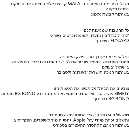
קבוצת אלמוג מציגה את פרויקט MALA: מגדלי הפרימיום האחרונים
בפתח תקווה
בשיתוף קבוצת אלמוג
כל ההטבות שמגיעות לכם
מה ההבדל בין מועדון תעופה וכרטיס אשראי?
בשיתוף FLYCARD
בצל איומי איראן: כך נערך משק האנרגיה
פסגת האנרגיה במעמד שגריר ארה"ב, שר האנרגיה ובכירי התעשייה
בישראל ובעולם
בשיתוף המכון הישראלי לאנרגיה ולסביבה
צובעים את הבית? אל תעשו את הטעות הזו
מומחה BG BOND עושה סדר על המדפים ומציג את מותג הצבע SIMPLY
בשיתוף BG BOND
שיא של 600 מיליון שקל: הטוטו עושה מהפיכה
יחסי הימור משופרים, הפקדות ב-Apple Pay ותשלום זכיות מיידי
בשיתוף המועצה להסדר ההימורים בספורט