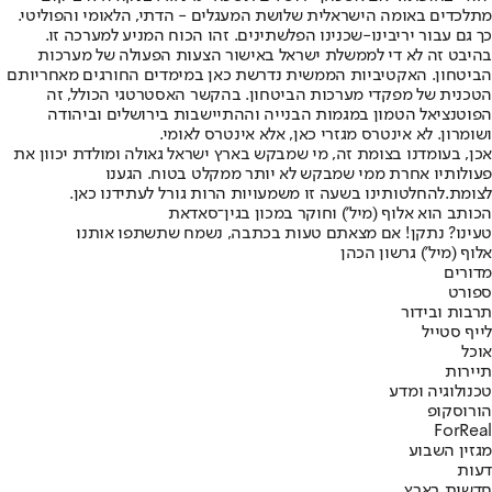
מתלכדים באומה הישראלית שלושת המעגלים - הדתי, הלאומי והפוליטי.
כך גם עבור יריבינו-שכנינו הפלשתינים. זהו הכוח המניע למערכה זו.
בהיבט זה לא די לממשלת ישראל באישור הצעות הפעולה של מערכות
הביטחון. האקטיביות הממשית נדרשת כאן במימדים החורגים מאחריותם
הטכנית של מפקדי מערכות הביטחון. בהקשר האסטרטגי הכולל, זה
הפוטנציאל הטמון במגמות הבנייה וההתיישבות בירושלים וביהודה
ושומרון. לא אינטרס מגזרי כאן, אלא אינטרס לאומי.
אכן, בעומדנו בצומת זה, מי שמבקש בארץ ישראל גאולה ומולדת יכוון את
פעולותיו אחרת ממי שמבקש לא יותר ממקלט בטוח. הגענו
לצומת.להחלטותינו בשעה זו משמעויות הרות גורל לעתידנו כאן.
הכותב הוא אלוף (מיל') וחוקר במכון בגין־סאדאת
טעינו? נתקן! אם מצאתם טעות בכתבה, נשמח שתשתפו אותנו
אלוף (מיל') גרשון הכהן
מדורים
ספורט
תרבות ובידור
לייף סטייל
אוכל
תיירות
טכנולוגיה ומדע
הורוסקופ
ForReal
מגזין השבוע
דעות
חדשות בארץ