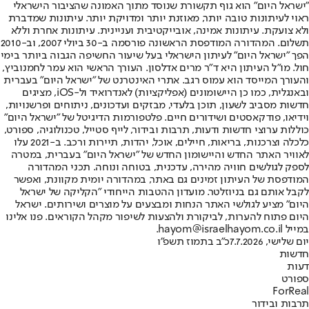
"ישראל היום" הוא גוף תקשורת שנוסד מתוך האמונה שהציבור הישראלי
ראוי לעיתונות טובה יותר, מאוזנת יותר ומדויקת יותר. עיתונות שמדברת
ולא צועקת. עיתונות אמינה, אובייקטיבית ועניינית. עיתונות אחרת וללא
תשלום. המהדורה המודפסת הראשונה פורסמה ב-30 ביולי 2007, וב-2010
הפך "ישראל היום" לעיתון הישראלי בעל שיעור החשיפה הגבוה ביותר בימי
חול. מו"ל העיתון היא ד"ר מרים אדלסון. העורך הראשי הוא עמר לחמנוביץ,
והעורך המייסד הוא עמוס רגב. אתרי האינטרנט של "ישראל היום" בעברית
ובאנגלית, כמו כן היישומונים (אפליקציות) לאנדרואיד ול-iOS, מציגים
חדשות מסביב לשעון, תוכן בלעדי, מבזקים ועדכונים, ניתוחים ופרשנויות,
וידיאו, פודקאסטים ושידורים חיים. פלטפורמות הדיגיטל של "ישראל היום"
כוללות ערוצי חדשות ודעות, תרבות ובידור, לייף סטייל, טכנולוגיה, ספורט,
כלכלה וצרכנות, בריאות, חיילים, אוכל, יהדות, תיירות ורכב. ב-2021 עלו
לאוויר האתר החדש והיישומון החדש של "ישראל היום" בעברית, במטרה
לספק לגולשים חוויה מהירה, עדכנית, בטוחה ונוחה. תכני המהדורה
המודפסת של העיתון זמינים גם באתר, במהדורה יומית מקוונת, ואפשר
לקבל אותם גם בניוזלטר. מועדון ההטבות הייחודי "הקליקה של ישראל
היום" מציע לגולשי האתר הנחות ומבצעים על מוצרים ושירותים. ישראל
היום פתוח להערות, לביקורת ולהצעות לשיפור מקהל הקוראים. פנו אלינו
במייל hayom@israelhayom.co.il.
יום שלישי, 7.7.2026
כ"ב בתמוז תשפ"ו
חדשות
דעות
ספורט
ForReal
תרבות ובידור