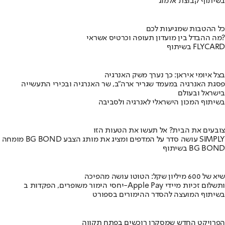
בשיתוף קבוצת אלמוג
כל ההטבות שמגיעות לכם
מה ההבדל בין מועדון תעופה וכרטיס אשראי?
בשיתוף FLYCARD
בצל איומי איראן: כך נערך משק האנרגיה
פסגת האנרגיה במעמד שגריר ארה"ב, שר האנרגיה ובכירי התעשייה
בישראל ובעולם
בשיתוף המכון הישראלי לאנרגיה ולסביבה
צובעים את הבית? אל תעשו את הטעות הזו
מומחה BG BOND עושה סדר על המדפים ומציג את מותג הצבע SIMPLY
בשיתוף BG BOND
שיא של 600 מיליון שקל: הטוטו עושה מהפיכה
יחסי הימור משופרים, הפקדות ב-Apple Pay ותשלום זכיות מיידי
בשיתוף המועצה להסדר ההימורים בספורט
הפרויקט החדש שמסקרן רוכשים בפתח תקווה