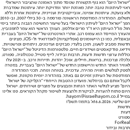
"ישראל היום" הוא גוף תקשורת שנוסד מתוך האמונה שהציבור הישראלי
ראוי לעיתונות טובה יותר, מאוזנת יותר ומדויקת יותר. עיתונות שמדברת
ולא צועקת. עיתונות אמינה, אובייקטיבית ועניינית. עיתונות אחרת וללא
תשלום. המהדורה המודפסת הראשונה פורסמה ב-30 ביולי 2007, וב-2010
הפך "ישראל היום" לעיתון הישראלי בעל שיעור החשיפה הגבוה ביותר בימי
חול. מו"ל העיתון היא ד"ר מרים אדלסון. העורך הראשי הוא עמר לחמנוביץ,
והעורך המייסד הוא עמוס רגב. אתרי האינטרנט של "ישראל היום" בעברית
ובאנגלית, כמו כן היישומונים (אפליקציות) לאנדרואיד ול-iOS, מציגים
חדשות מסביב לשעון, תוכן בלעדי, מבזקים ועדכונים, ניתוחים ופרשנויות,
וידיאו, פודקאסטים ושידורים חיים. פלטפורמות הדיגיטל של "ישראל היום"
כוללות ערוצי חדשות ודעות, תרבות ובידור, לייף סטייל, טכנולוגיה, ספורט,
כלכלה וצרכנות, בריאות, חיילים, אוכל, יהדות, תיירות ורכב. ב-2021 עלו
לאוויר האתר החדש והיישומון החדש של "ישראל היום" בעברית, במטרה
לספק לגולשים חוויה מהירה, עדכנית, בטוחה ונוחה. תכני המהדורה
המודפסת של העיתון זמינים גם באתר, במהדורה יומית מקוונת, ואפשר
לקבל אותם גם בניוזלטר. מועדון ההטבות הייחודי "הקליקה של ישראל
היום" מציע לגולשי האתר הנחות ומבצעים על מוצרים ושירותים. ישראל
היום פתוח להערות, לביקורת ולהצעות לשיפור מקהל הקוראים. פנו אלינו
במייל hayom@israelhayom.co.il.
יום שלישי, 16.6.2026
א' בתמוז תשפ"ו
חדשות
דעות
ספורט
ForReal
תרבות ובידור