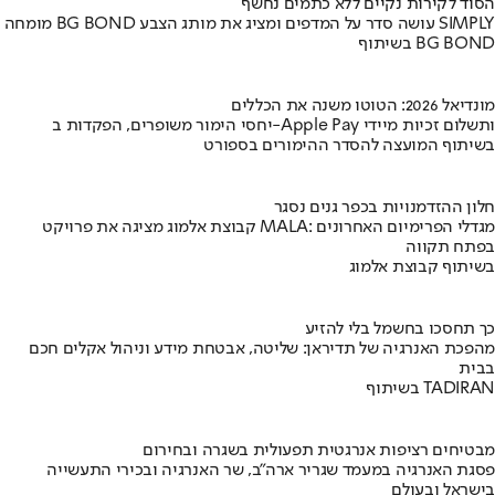
הסוד לקירות נקיים ללא כתמים נחשף
מומחה BG BOND עושה סדר על המדפים ומציג את מותג הצבע SIMPLY
בשיתוף BG BOND
מונדיאל 2026: הטוטו משנה את הכללים
יחסי הימור משופרים, הפקדות ב-Apple Pay ותשלום זכיות מיידי
בשיתוף המועצה להסדר ההימורים בספורט
חלון ההזדמנויות בכפר גנים נסגר
קבוצת אלמוג מציגה את פרויקט MALA: מגדלי הפרימיום האחרונים
בפתח תקווה
בשיתוף קבוצת אלמוג
כך תחסכו בחשמל בלי להזיע
מהפכת האנרגיה של תדיראן: שליטה, אבטחת מידע וניהול אקלים חכם
בבית
בשיתוף TADIRAN
מבטיחים רציפות אנרגטית תפעולית בשגרה ובחירום
פסגת האנרגיה במעמד שגריר ארה"ב, שר האנרגיה ובכירי התעשייה
בישראל ובעולם