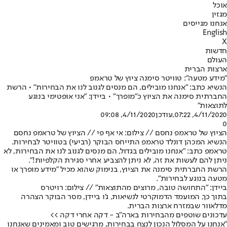
אוכל
מגזין
אנחנו מגייסים
English
X
חדשות
העולם
ארצות הברית
"מידע מטעה": טוויטר סימנה ציוץ של טראמפ
הנשיא כתב: "אנחנו מובילים, הם מנסים לגנוב לנו את הבחירות" • הרשת
החברתית סימנה את הציוץ כ"מופרך" • ביידן: "אני אופטימי בנוגע
לתוצאות"
4/11/2020, 07:22
,עודכן
4/11/2020, 09:08
0
הציוץ של טראמפ נחסם // צילום: אי אף פי // הציוץ של טראמפ נחסם
הנשיא המכהן דונלד טראמפ התייחס הבוקר (רביעי) בטוויטר לבחירות.
טראמפ כתב: "אנחנו מובילים בגדול, הם מנסים לגנוב לנו את הבחירות, לא
ניתן להם לעשות את זה, לא ניתן להצביע אחרי סגירת הקלפיות!".
הרשת החברתית סימנה את הציוץ, בנימוק שהוא מכיל "מידע מופרך או
מטעה בנוגע לבחירות".
ביידן: ״התחושה טובה, מרוצים מהתוצאות״ // צילום: רויטרס
בתוך כך, המועמד הדמוקרטי לנשיאות, ג'ו ביידן, מסר הבוקר הצהרה
מדלאוור שבמזרח ארצות הברית.
עדכונים שוטפים מהבחירות בארה"ב - דקה אחרי דקה >>
"אנחנו על המסלול הנכון לנצח בבחירות, מרגישים טוב ומאמינים שאנחנו