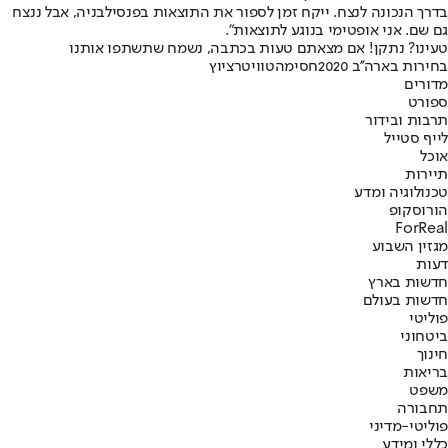
בדרך הנכונה לנצח. ייקח זמן לספור את התוצאות בפנסילבניה, אבל ננצח
גם שם. אני אופטימי בנוגע לתוצאות".
טעינו? נתקן! אם מצאתם טעות בכתבה, נשמח שתשתפו אותנו
בחירות בארה''ב 2020
חסימה
טוויטר
ציוץ
מדורים
ספורט
תרבות ובידור
לייף סטייל
אוכל
תיירות
טכנולוגיה ומדע
הורוסקופ
ForReal
מגזין השבוע
דעות
חדשות בארץ
חדשות בעולם
פוליטי
ביטחוני
חינוך
בריאות
משפט
תחבורה
פוליטי-מדיני
כללי ומידע