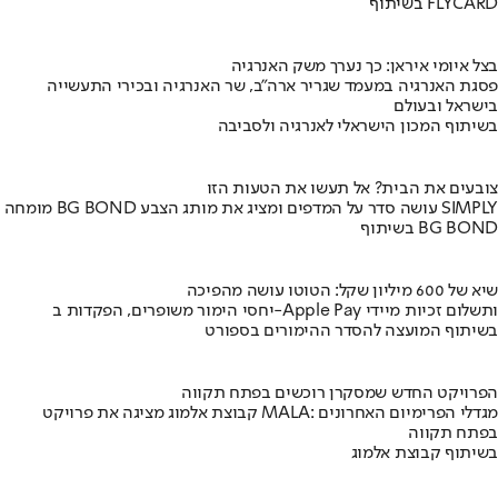
בשיתוף FLYCARD
בצל איומי איראן: כך נערך משק האנרגיה
פסגת האנרגיה במעמד שגריר ארה"ב, שר האנרגיה ובכירי התעשייה
בישראל ובעולם
בשיתוף המכון הישראלי לאנרגיה ולסביבה
צובעים את הבית? אל תעשו את הטעות הזו
מומחה BG BOND עושה סדר על המדפים ומציג את מותג הצבע SIMPLY
בשיתוף BG BOND
שיא של 600 מיליון שקל: הטוטו עושה מהפיכה
יחסי הימור משופרים, הפקדות ב-Apple Pay ותשלום זכיות מיידי
בשיתוף המועצה להסדר ההימורים בספורט
הפרויקט החדש שמסקרן רוכשים בפתח תקווה
קבוצת אלמוג מציגה את פרויקט MALA: מגדלי הפרימיום האחרונים
בפתח תקווה
בשיתוף קבוצת אלמוג