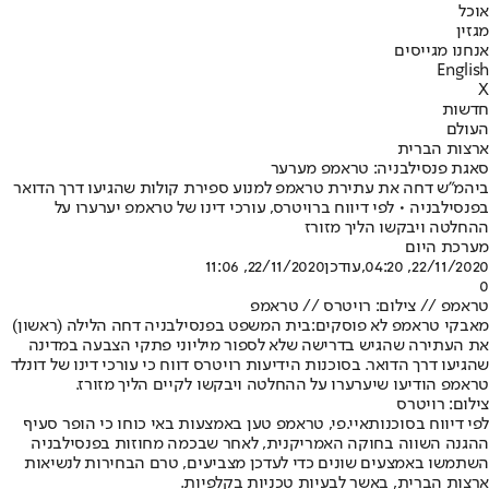
אוכל
מגזין
אנחנו מגייסים
English
X
חדשות
העולם
ארצות הברית
סאגת פנסילבניה: טראמפ מערער
ביהמ"ש דחה את עתירת טראמפ למנוע ספירת קולות שהגיעו דרך הדואר
בפנסילבניה • לפי דיווח ברויטרס, עורכי דינו של טראמפ יערערו על
ההחלטה ויבקשו הליך מזורז
מערכת היום
22/11/2020, 04:20
,עודכן
22/11/2020, 11:06
0
טראמפ // צילום: רויטרס // טראמפ
מאבקי טראמפ לא פוסקים:
בית המשפט בפנסילבניה דחה הלילה (ראשון)
את העתירה שהגיש בדרישה שלא לספור מיליוני פתקי הצבעה במדינה
שהגיעו דרך הדואר. בסוכנות הידיעות רויטרס דווח כי עורכי דינו של דונלד
טראמפ הודיעו שיערערו על ההחלטה ויבקשו לקיים הליך מזורז.
צילום: רויטרס
לפי דיווח בסוכנות
איי.פי
, טראמפ טען באמצעות באי כוחו כי הופר סעיף
ההגנה השווה בחוקה האמריקנית, לאחר שבכמה מחוזות בפנסילבניה
השתמשו באמצעים שונים כדי לעדכן מצביעים, טרם הבחירות לנשיאות
ארצות הברית, באשר לבעיות טכניות בקלפיות.