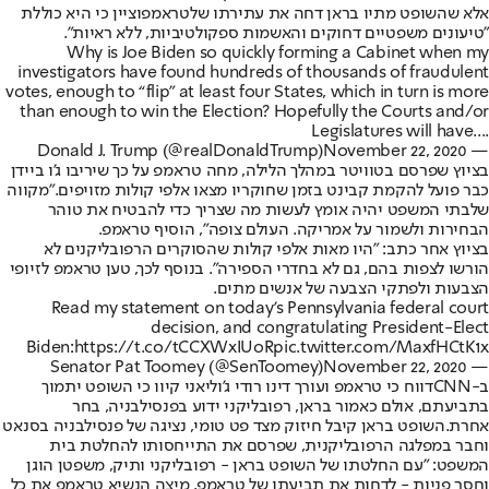
אלא שהשופט מתיו בראן דחה את עתירתו של
טראמפ
וציין כי היא כוללת
"טיעונים משפטיים דחוקים והאשמות ספקולטיביות, ללא ראיות".
Why is Joe Biden so quickly forming a Cabinet when my
investigators have found hundreds of thousands of fraudulent
votes, enough to “flip” at least four States, which in turn is more
than enough to win the Election? Hopefully the Courts and/or
Legislatures will have....
November 22, 2020
— Donald J. Trump (@realDonaldTrump)
בציוץ שפרסם בטוויטר במהלך הלילה, מחה טראמפ על כך שיריבו ג'ו ביידן
כבר פועל להקמת קבינט בזמן שחוקריו מצאו אלפי קולות מזויפים.
"מקווה
שלבתי המשפט יהיה אומץ לעשות מה שצריך כדי להבטיח את טוהר
הבחירות ולשמור על אמריקה. העולם צופה", הוסיף טראמפ.
בציוץ אחר כתב: "היו מאות אלפי קולות שהסוקרים הרפובליקנים לא
הורשו לצפות בהם, גם לא בחדרי הספירה". בנוסף לכך, טען טראמפ לזיופי
הצבעות ולפתקי הצבעה של אנשים מתים.
Read my statement on today’s Pennsylvania federal court
decision, and congratulating President-Elect
Biden:
https://t.co/tCCXWxIUoR
pic.twitter.com/MaxfHCtK1x
November 22, 2020
— Senator Pat Toomey (@SenToomey)
ב-
CNN
דווח כי טראמפ ועורך דינו רודי ג'וליאני קיוו כי השופט יתמוך
ב
תביעתם
, אולם כאמור בראן, רפובליקני ידוע בפנסילבניה, בחר
אחרת.
השופט בראן קיבל חיזוק מצד פט טומי, נציגה של פנסילבניה בסנאט
וחבר במפלגה הרפובליקנית, שפרסם את התייחסותו להחלטת בית
המשפט: "עם החלטתו של השופט בראן - רפובליקני ותיק, משפטן הוגן
וחסר פניות - לדחות את תביעתו של טראמפ, מיצה הנשיא טראמפ את כל