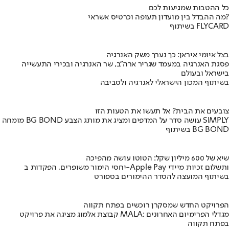
כל ההטבות שמגיעות לכם
מה ההבדל בין מועדון תעופה וכרטיס אשראי?
בשיתוף FLYCARD
בצל איומי איראן: כך נערך משק האנרגיה
פסגת האנרגיה במעמד שגריר ארה"ב, שר האנרגיה ובכירי התעשייה
בישראל ובעולם
בשיתוף המכון הישראלי לאנרגיה ולסביבה
צובעים את הבית? אל תעשו את הטעות הזו
מומחה BG BOND עושה סדר על המדפים ומציג את מותג הצבע SIMPLY
בשיתוף BG BOND
שיא של 600 מיליון שקל: הטוטו עושה מהפיכה
יחסי הימור משופרים, הפקדות ב-Apple Pay ותשלום זכיות מיידי
בשיתוף המועצה להסדר ההימורים בספורט
הפרויקט החדש שמסקרן רוכשים בפתח תקווה
קבוצת אלמוג מציגה את פרויקט MALA: מגדלי הפרימיום האחרונים
בפתח תקווה