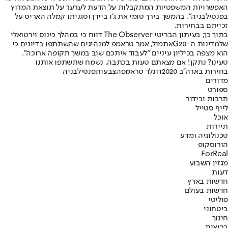
האפשרויות המשפטיות המתקבלות על הדעת לערער על תוצאת המרוץ
בפנסילבניה". בהמשך בירך טומי את ג'ו ביידן וסגניתו קמלה האריס על
זכייתם בבחירות.
בתוך כך, בעיתון הבריטי The Observer דווח כי במהלך כינוס וירטואלי
של
מדינות ה-G20
אתמול, אמר טראמפ למנהיגים שהשתתפו בדיונים כי
הוא מצפה בכיליון עיניים "לעבוד איתכם שוב במשך תקופה ארוכה".
טעינו? נתקן! אם מצאתם טעות בכתבה, נשמח שתשתפו אותנו
בחירות בארה''ב 2020
דונלד טראמפ
הצבעות
פנסילבניה
מדורים
ספורט
תרבות ובידור
לייף סטייל
אוכל
תיירות
טכנולוגיה ומדע
הורוסקופ
ForReal
מגזין השבוע
דעות
חדשות בארץ
חדשות בעולם
פוליטי
ביטחוני
חינוך
בריאות