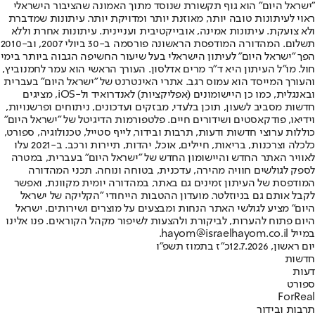
"ישראל היום" הוא גוף תקשורת שנוסד מתוך האמונה שהציבור הישראלי
ראוי לעיתונות טובה יותר, מאוזנת יותר ומדויקת יותר. עיתונות שמדברת
ולא צועקת. עיתונות אמינה, אובייקטיבית ועניינית. עיתונות אחרת וללא
תשלום. המהדורה המודפסת הראשונה פורסמה ב-30 ביולי 2007, וב-2010
הפך "ישראל היום" לעיתון הישראלי בעל שיעור החשיפה הגבוה ביותר בימי
חול. מו"ל העיתון היא ד"ר מרים אדלסון. העורך הראשי הוא עמר לחמנוביץ,
והעורך המייסד הוא עמוס רגב. אתרי האינטרנט של "ישראל היום" בעברית
ובאנגלית, כמו כן היישומונים (אפליקציות) לאנדרואיד ול-iOS, מציגים
חדשות מסביב לשעון, תוכן בלעדי, מבזקים ועדכונים, ניתוחים ופרשנויות,
וידיאו, פודקאסטים ושידורים חיים. פלטפורמות הדיגיטל של "ישראל היום"
כוללות ערוצי חדשות ודעות, תרבות ובידור, לייף סטייל, טכנולוגיה, ספורט,
כלכלה וצרכנות, בריאות, חיילים, אוכל, יהדות, תיירות ורכב. ב-2021 עלו
לאוויר האתר החדש והיישומון החדש של "ישראל היום" בעברית, במטרה
לספק לגולשים חוויה מהירה, עדכנית, בטוחה ונוחה. תכני המהדורה
המודפסת של העיתון זמינים גם באתר, במהדורה יומית מקוונת, ואפשר
לקבל אותם גם בניוזלטר. מועדון ההטבות הייחודי "הקליקה של ישראל
היום" מציע לגולשי האתר הנחות ומבצעים על מוצרים ושירותים. ישראל
היום פתוח להערות, לביקורת ולהצעות לשיפור מקהל הקוראים. פנו אלינו
במייל hayom@israelhayom.co.il.
יום ראשון, 12.7.2026
כ"ז בתמוז תשפ"ו
חדשות
דעות
ספורט
ForReal
תרבות ובידור