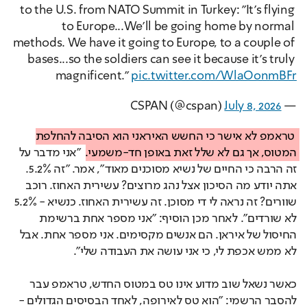
to the U.S. from NATO Summit in Turkey: "It's flying 
to Europe...We'll be going home by normal 
methods. We have it going to Europe, to a couple of 
bases...so the soldiers can see it because it's truly 
magnificent." 
pic.twitter.com/WlaOonmBFr
July 8, 2026
— CSPAN (@cspan)
טראמפ לא אישר כי החשש האיראני הוא הסיבה להחלפת 
המטוס, אך גם לא שלל זאת באופן חד-משמעי.
 "אני מדבר על 
זה הרבה כי החיים של נשיא מסוכנים מאוד", אמר. "זה 5.2%. 
אתה יודע מה הסיכון אצל נהג מרוצים? עשירית האחוז. רוכב 
שוורים? זה נראה לי די מסוכן. זה עשירית האחוז. כנשיא - 5.2% 
לא שורדים". לאחר מכן הוסיף: "אני מספר אחת ברשימת 
החיסול של איראן. הם אנשים מקסימים. אני מספר אחת. אבל 
לא ממש אכפת לי, כי אני עושה את העבודה שלי".
כאשר נשאל שוב מדוע אינו טס במטוס החדש, טראמפ עבר 
להסבר הרשמי: "הוא טס לאירופה, לאחד הבסיסים הגדולים - 