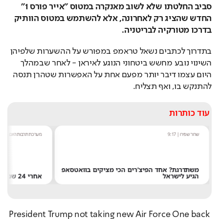
סביב החלטתו שלא לשוב מאנקרה במטוס "אייר פורס 1" 
החדש שהציג רק לאחרונה, אלא להשתמש במטוס הוותיק 
בדרכו מטורקיה לבריטניה.
בתדרוך לכתבים נשאל טראמפ במפורש על ההשערות שלפיהן 
השינוי נובע מחשש ביטחוני הנוגע לאיראן - לאחר שבמהלך 
היום עצמו דיבר יותר מפעם אחת על האפשרות שטהרן תנסה 
להתנקש בו, ואף תצליח.
עוד כותרות
שחר שפירו
|
9:17
מערכת תרבות היום
|
:54
משתדרגת? אחד הפיצ'רים הכי מציקים בוואטסאפ
הגיע לישראל
אחרי 24 שנה: הפרשן הוותיק עוזב את חדשות 13
President Trump not taking new Air Force One back 