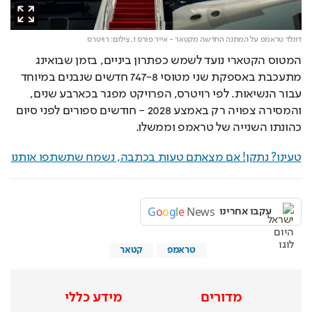
דונלד טראמפ על המתנה החדשה מקטאר - אייר פורס 1,
צילום: רויטרס
המטוס הקטארי נועד לשמש כפתרון ביניים, בזמן שבואינג 
מתעכבת באספקת שני מטוסי 747-8 חדשים שנבנים במיוחד 
עבור הנשיאות. לפי רויטרס, הפרויקט מפגר בכארבע שנים, 
והמסירה צפויה רק באמצע 2028 - חודשים ספורים לפני סיום 
כהונתו השנייה של טראמפ וממשלו.
טעינו? נתקן! אם מצאתם טעות בכתבה, נשמח שתשתפו אותנו
G
o
o
g
l
e
News
עקבו אחרינו
טראמפ
קטאר
מדורים
מידע כללי