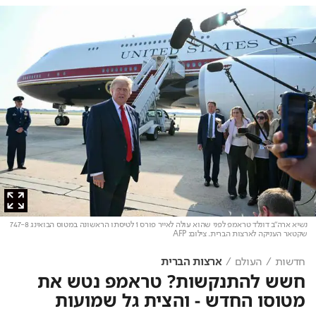
נשיא ארה"ב דונלד טראמפ לפני שהוא עולה לאייר פורס 1 לטיסתו הראשונה במטוס הבואינג 747-8
שקטאר העניקה לארצות הברית
. צילום: AFP
חדשות
העולם
ארצות הברית
חשש להתנקשות? טראמפ נטש את
מטוסו החדש - והצית גל שמועות