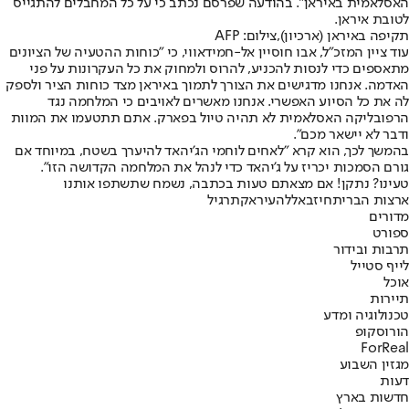
האסלאמית באיראן". בהודעה שפרסם נכתב כי על כל המחבלים להתגייס
לטובת איראן.
תקיפה באיראן (ארכיון),צילום: AFP
עוד ציין המזכ"ל, אבו חוסיין אל-חמידאווי, כי "כוחות ההטעיה של הציונים
מתאספים כדי לנסות להכניע, להרוס ולמחוק את כל העקרונות על פני
האדמה. אנחנו מדגישים את הצורך לתמוך באיראן מצד כוחות הציר ולספק
לה את כל הסיוע האפשרי. אנחנו מאשרים לאויבים כי המלחמה נגד
הרפובליקה האסלאמית לא תהיה טיול בפארק. אתם תתטעמו את המוות
ודבר לא יישאר מכם".
בהמשך לכך, הוא קרא "לאחים לוחמי הג'יהאד להיערך בשטח, במיוחד אם
גורם הסמכות יכריז על ג'יהאד כדי לנהל את המלחמה הקדושה הזו".
טעינו? נתקן! אם מצאתם טעות בכתבה, נשמח שתשתפו אותנו
ארצות הברית
חיזבאללה
עיראק
תרגיל
מדורים
ספורט
תרבות ובידור
לייף סטייל
אוכל
תיירות
טכנולוגיה ומדע
הורוסקופ
ForReal
מגזין השבוע
דעות
חדשות בארץ