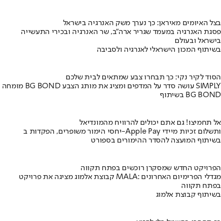
בצל האיומים מאיראן: כך נערך משק האנרגיה בישראל
פסגת האנרגיה במעמד שגריר ארה"ב, שר האנרגיה ובכירי התעשייה
בישראל ובעולם
בשיתוף המכון הישראלי לאנרגיה ולסביבה
הסוד לקיר נקי: כך תבחרו צבע שמתאים לבית שלכם
מומחה BG BOND עושה סדר על המדפים ומציג את מותג הצבע SIMPLY
בשיתוף BG BOND
אל תחמיצו! גם אתם יכולים להרוויח מהמונדיאל
יחסי הימור משופרים, הפקדות ב-Apple Pay ותשלום זכיות מיידי
בשיתוף המועצה להסדר ההימורים בספורט
הפרויקט החדש שמסקרן רוכשים בפתח תקווה
קבוצת אלמוג מציגה את פרויקט MALA: מגדלי הפרימיום האחרונים
בפתח תקווה
בשיתוף קבוצת אלמוג