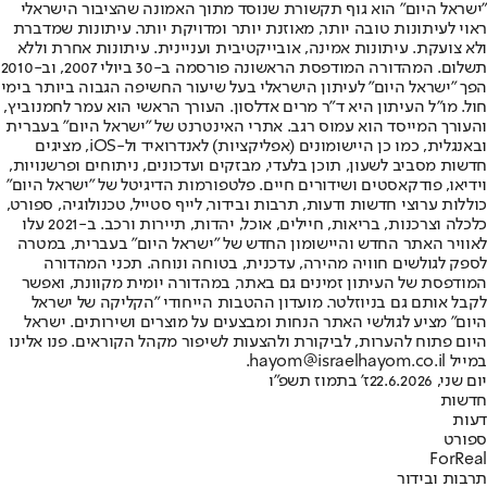
"ישראל היום" הוא גוף תקשורת שנוסד מתוך האמונה שהציבור הישראלי
ראוי לעיתונות טובה יותר, מאוזנת יותר ומדויקת יותר. עיתונות שמדברת
ולא צועקת. עיתונות אמינה, אובייקטיבית ועניינית. עיתונות אחרת וללא
תשלום. המהדורה המודפסת הראשונה פורסמה ב-30 ביולי 2007, וב-2010
הפך "ישראל היום" לעיתון הישראלי בעל שיעור החשיפה הגבוה ביותר בימי
חול. מו"ל העיתון היא ד"ר מרים אדלסון. העורך הראשי הוא עמר לחמנוביץ,
והעורך המייסד הוא עמוס רגב. אתרי האינטרנט של "ישראל היום" בעברית
ובאנגלית, כמו כן היישומונים (אפליקציות) לאנדרואיד ול-iOS, מציגים
חדשות מסביב לשעון, תוכן בלעדי, מבזקים ועדכונים, ניתוחים ופרשנויות,
וידיאו, פודקאסטים ושידורים חיים. פלטפורמות הדיגיטל של "ישראל היום"
כוללות ערוצי חדשות ודעות, תרבות ובידור, לייף סטייל, טכנולוגיה, ספורט,
כלכלה וצרכנות, בריאות, חיילים, אוכל, יהדות, תיירות ורכב. ב-2021 עלו
לאוויר האתר החדש והיישומון החדש של "ישראל היום" בעברית, במטרה
לספק לגולשים חוויה מהירה, עדכנית, בטוחה ונוחה. תכני המהדורה
המודפסת של העיתון זמינים גם באתר, במהדורה יומית מקוונת, ואפשר
לקבל אותם גם בניוזלטר. מועדון ההטבות הייחודי "הקליקה של ישראל
היום" מציע לגולשי האתר הנחות ומבצעים על מוצרים ושירותים. ישראל
היום פתוח להערות, לביקורת ולהצעות לשיפור מקהל הקוראים. פנו אלינו
במייל hayom@israelhayom.co.il.
יום שני, 22.6.2026
ז' בתמוז תשפ"ו
חדשות
דעות
ספורט
ForReal
תרבות ובידור