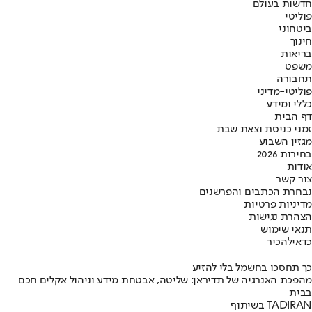
חדשות בעולם
פוליטי
ביטחוני
חינוך
בריאות
משפט
תחבורה
פוליטי-מדיני
כללי ומידע
דף הבית
זמני כניסת וצאת שבת
מגזין השבוע
בחירות 2026
אודות
צור קשר
נבחרת הכתבים והפרשנים
מדיניות פרטיות
הצהרת נגישות
תנאי שימוש
כדאי
להכיר
כך תחסכו בחשמל בלי להזיע
מהפכת האנרגיה של תדיראן: שליטה, אבטחת מידע וניהול אקלים חכם
בבית
בשיתוף TADIRAN