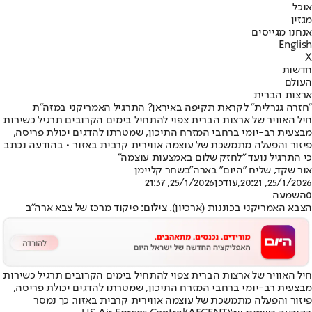
אוכל
מגזין
אנחנו מגייסים
English
X
חדשות
העולם
ארצות הברית
"חזרה גנרלית" לקראת תקיפה באיראן? התרגיל האמריקני במזה"ת
חיל האוויר של ארצות הברית צפוי להתחיל בימים הקרובים תרגיל כשירות
מבצעית רב-יומי ברחבי המזרח התיכון, שמטרתו להדגים יכולת פריסה,
פיזור והפעלה מתמשכת של עוצמה אווירית קרבית באזור • בהודעה נכתב
כי התרגיל נועד "לחזק שלום באמצעות עוצמה"
אור שקד, שליח "היום" בארה"ב
שחר קליימן
25/1/2026, 20:21
,עודכן
25/1/2026, 21:37
0
השמעה
הצבא האמריקני בכוננות (ארכיון). צילום: פיקוד מרכז של צבא ארה"ב
חיל האוויר של ארצות הברית צפוי להתחיל בימים הקרובים תרגיל כשירות
מבצעית רב-יומי ברחבי המזרח התיכון, שמטרתו להדגים יכולת פריסה,
פיזור והפעלה מתמשכת של עוצמה אווירית קרבית באזור. כך נמסר