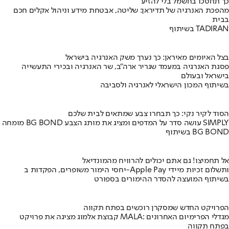
כך תחסכו בחשמל בלי להזיע
מהפכת האנרגיה של תדיראן: שליטה, אבטחת מידע וניהול אקלים חכם
בבית
בשיתוף TADIRAN
בצל האיומים מאיראן: כך נערך משק האנרגיה בישראל
פסגת האנרגיה במעמד שגריר ארה"ב, שר האנרגיה ובכירי התעשייה
בישראל ובעולם
בשיתוף המכון הישראלי לאנרגיה ולסביבה
הסוד לקיר נקי: כך תבחרו צבע שמתאים לבית שלכם
מומחה BG BOND עושה סדר על המדפים ומציג את מותג הצבע SIMPLY
בשיתוף BG BOND
אל תחמיצו! גם אתם יכולים להרוויח מהמונדיאל
יחסי הימור משופרים, הפקדות ב-Apple Pay ותשלום זכיות מיידי
בשיתוף המועצה להסדר ההימורים בספורט
הפרויקט החדש שמסקרן רוכשים בפתח תקווה
קבוצת אלמוג מציגה את פרויקט MALA: מגדלי הפרימיום האחרונים
בפתח תקווה