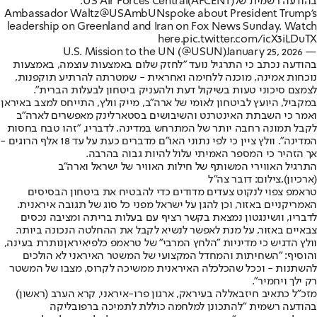
בהודעה רשמית של
(AFCENT).
US Air Forces Central
Ambassador Waltz
@USAmbUN
spoke about President Trump’s
leadership on Greenland and Iran on Fox News Sunday. Watch
here.
pic.twitter.com/icX3iLDuTX
January 25, 2026
— U.S. Mission to the UN (@USUN)
בהודעה נכתב כי התרגיל נועד "לחזק שלום באמצעות עוצמה, באמצעות
נוכחות אמינה, מוכנה ללחימה ואחראית - שמטרתה להרתיע תוקפנות,
לצמצם סיכוני טעות בשיקול דעת ולהעניק ביטחון לבעלות הברית".
במקביל, היועץ לביטחון לאומי של ארה"ב, מייק וולץ, התייחס למצב באיראן
ואמר כי השבתת האינטרנט והשיבושים בסטארלינק מאפשרים לארה"ב
לקבל תמונה רחבה יותר של המתרחש במדינה. לדבריו, "זהו טבח בחסות
המדינה". וולץ ציין כי לפי נתוני האו"ם מדברים כעת על עד 18 אלף הרוגים -
אך הזהיר כי המספר האמיתי עלול להיות גבוה בהרבה.
התרגיל האווירי המשותף של חילות האוויר של ישראל וארה"ב
(ארכיון),צילום: דובר צה"ל
טראמפ צפוי לנקוט צעדים מדודים כדי להבטיח את ביטחון הבסיסים
האמריקניים באזור, וכן להגן על ישראל מפני כל סוג של תגובה איראנית.
לדבריו, וושינגטון נמצאת בקשר רציף עם בעלות בריתה ומציבה נכסים
צבאיים באזור, על מנת לאפשר לנשיא לקבל את ההחלטה הנכונה ביותר.
וולץ הדגיש כי מדיניות "הלחץ המרבי" של טראמפ כלפי
איראן
נותרת בעינה,
והוסיף: "השחיתות והמחדל המקצועי של המשטר האיראני לא הולכים
להשתנות - וככל שהכלכלה האיראנית ממשיכה לקרוס, מצבו של המשטר
רק ילך ויחמיר".
מזכ"ל כתאיב חיזבאללה בעיראק, ארגון פרו-איראני, קרא הערב (ראשון)
בהודעה רשמית "להתכונן למלחמה כוללת לתמיכה ברפובליקה