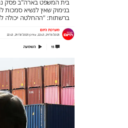
בית המשפט בארה"ב פסק נגד
בנימוק שאין לנשיא סמכות לה
ברשתות: "ההחלטה יכולה ל
איך 200 ש"ח בחודש הופכים ל140
הטעויות שיחתכו לכם
מערכת היום
 ?
הפנסיה
29/8/2025, 22:43
,
עודכן
29/8/2025, 22:43
 קטנים שיכולים לסגור את הבור הפנסיוני בין
ממשיכת כספים ועד חוסר תכנון –
השמעה
15
 לגברים
את הכסף שלכם
תוף מנורה מבטחים
בשיתוף מנורה מבטחים