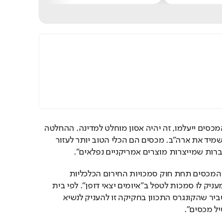
לדבריו של טראמפ, "אם המכסים ייעלמו, זה יהיה אסון מוחלט למדינה. ההחלטה 
יכולה פשוטו כמשמעו להשמיד את ארה"ב. מכסים הם הכלי הטוב יותר לעזור 
ברות שמייצרות מוצרים אמריקניים נפלאים".
נזכיר כי טראמפ הטיל את המכסים תחת חוק סמכויות החירום הכלכליות 
הבנילאומיות (IEEPA), שמעניק לו סמכות לטפל ב"איומים יצאי דופן". לפי בית 
המשפט האמריקני, "לא סביר שהקונגרס התכוון בחקיקה זו להעניק לנשיא 
ל מכסים".