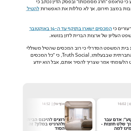
בית המשפט הפדרלי קבע כי טראמפ "חרג מסמכותו" ובפסק הדין נכתב כי 
בות במצב חירום, אך לא כוללות את האפשרות 
להטיל 
ורים כי 
המכסים ישארו בתוקף עד ה-14 באוקטובר
ט העליון של ארצות הברית לדון בנושא.
נשיא ארה"ב הגיב לפסיקת בית המשפט הפדרלי כי רוב המכסים שהטיל משוללי 
תוקף חוקי, וכתב ברשת החברתית שבבעלותו, Truth Social, כי "כל המכסים 
עדיין בתוקף! בית המשפט הלעומתי אמר שצריך להסיר אותם, אבל הוא יודע 
ם
|
16:02
אסף גולן
|
14:52
וע": אדם עבר
רוצים להיכנס הביתה
וך שלט חוצות -
ולהרגיש במלון? זה
ינו למה
הסוד