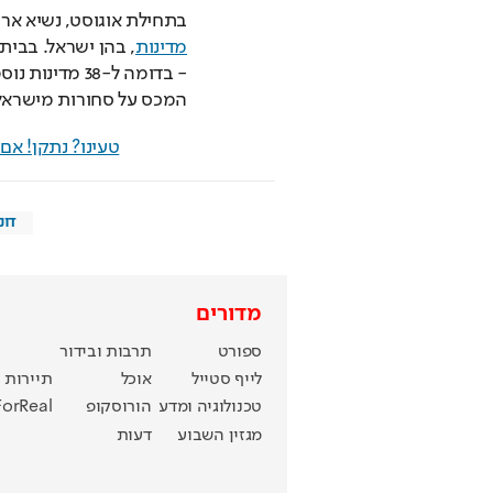
בתחילת אוגוסט, נשיא ארה
מדינות
המכס על סחורות מישראל יהי
טעינו? נתקן! א
דונ
מדורים
ספורט
תרבות ובידור
לייף סטייל
אוכל
תיירות
טכנולוגיה ומדע
הורוסקופ
ForReal
מגזין השבוע
דעות