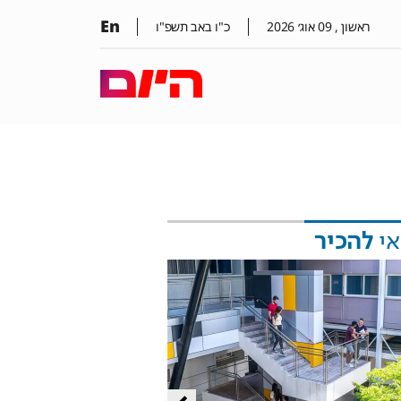
En
ראשון ,
09
אוג׳
2026
כ"ו באב תשפ"ו
אי
להכיר