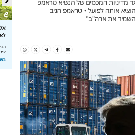
 מדיניות המכסים של הנשיא טראמפ
וציא אותה לפועל • טראמפ הגיב
השמיד את ארה"ב"
 את קצבת
מהפכת הרובוטיקה לבית
אל 
לאן ה
מהפכת הניקיון החכם: כל הבית נקי בלחיצת
כפתור
 הצעדים שיצילו
הבינ
את 
בשיתוף רונלייט
בשיתוף HIT,ה