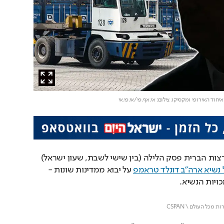
. צילום: אי.אף.פי/אי.פי.אי
בית משפט לערעורים בארצות הברית פסק הלילה (בין שישי לשבת, שעון ישראל) 
נשיא ארה"ב דונלד טראמפ
 על יבוא ממדינות שונות - 
כויות הנשיא.
Loaded
: 
Unmute
14.57%
כל העולם \ CSPAN