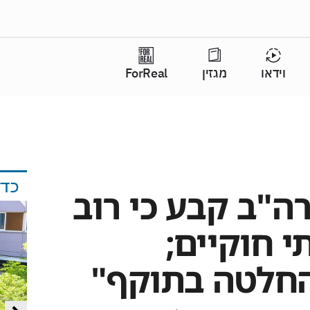
וידאו
מגזין
ForReal
כד
ה"ב קבע כי רוב
 חוקיים;
חלטה בתוקף"