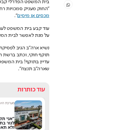
"החוק מעניק סמכויות רח
מכסים או מיסים
".
עוד קבע בית המשפט לערע
על מנת לאפשר לבית המשפ
שארה"ב תנצח".
עוד כותרות
מערכת ספורט היום
|
13:42
מערכת היו
המעבר לווסטהאם
"אני תק
נסגר: פרטי העסקה של
לגור בת
מנור סולומון
ולא תאמ