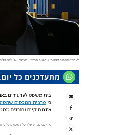
לאחר אינספור נסיגות: טראמפ הכריז - מכסים של 30% על האיחוד האירופי ומקסיקו
כי 
מרבית המכסים שהטיל 
אינם חוקיים וחורגים מסמ
טראמפ מכריז על הטלת מכסים על סחורות מ