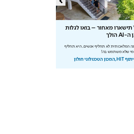
תישארו מאחור – בואו לגלות
הסוד של איינשטיין שי
-AI הולך
את הפנסיה
ה המלאכותית לא תחליף אנשים, היא תחליף
הריבית דריבית עובדת לטובתכם
מי שלא משתמש בה!
מוקדם. כך תבנו עתיד בטוח
מכון הטכנולוגי חולון
בשיתוף מנורה מבטחים