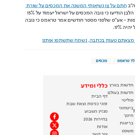
"ב 
חתם על צו נשיאותי המשנה את המכסים על שורת 
, בהן ישראל. בבית הלבן הודיעו כי גובה המכסים על ישראל יעמוד על 15% 
- בדומה ל-38 מדינות נוספות - אע"פ שלפני מספר חודשים אמר טראמפ כי גובה 
ה 17%.
ם מצאתם טעות בכתבה, נשמח שתשתפו אותנו
לד טראמפ
מכסים
חדשות בארץ
כללי ומידע
חדשות בעולם
דף הבית
פוליטי
זמני כניסת וצאת שבת
ביטחוני
מגזין השבוע
חינוך
בחירות 2026
בריאות
אודות
משפט
צור קשר