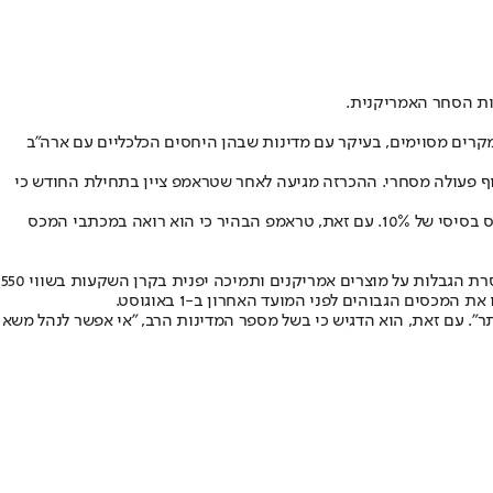
פסגת בינה מלאכותית בוושינגטון, אמר טראמפ כי המכסים יהיו "ישירים ופשוטים" ויתחילו מרף מינימלי של 15%, כאשר במקרים מסוימים, בעיקר עם מדינות שבהן היחסים הכלכליים עם ארה"ב
ר שיתוף פעולה מסחרי. ההכרזה מגיעה לאחר שטראמפ ציין בתחילת החודש כי
שר המסחר האמריקני, הווארד לוטניק, אמר בראיון ל-CBS News כי מדינות קטנות, כולל מדינות באמריקה הלטינית, הקריביים ואפריקה, יחויבו במכס בסיסי של 10%. עם זאת, טראמפ הבהיר כי הוא רואה במכתבי המכס
למרות זאת, טראמפ השאיר פתח להקלות מסוימות. אמש הוא הודיע כי המכס המתוכנן על יפן, שהיה אמור לעמוד על 25%, יופחת ל-15% בתמורה להסרת הגבלות על מוצרים אמריקנים ותמיכה יפנית בקרן השקעות בשווי 550
כסים הגבוהים לפני המועד האחרון ב-1 באוגוסט.
תר". עם זאת, הוא הדגיש כי בשל מספר המדינות הרב, "אי אפשר לנהל משא