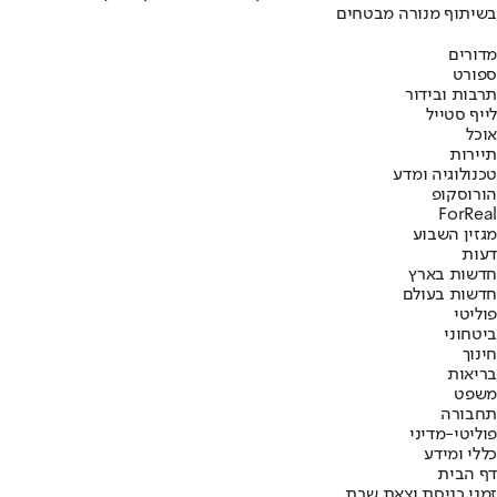
בשיתוף מנורה מבטחים
מדורים
ספורט
תרבות ובידור
לייף סטייל
אוכל
תיירות
טכנולוגיה ומדע
הורוסקופ
ForReal
מגזין השבוע
דעות
חדשות בארץ
חדשות בעולם
פוליטי
ביטחוני
חינוך
בריאות
משפט
תחבורה
פוליטי-מדיני
כללי ומידע
דף הבית
זמני כניסת וצאת שבת