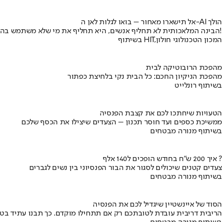
אל תישארו מאחור – בואו לגלות לאן ה-AI הולך
הבינה המלאכותית לא תחליף אנשים, היא תחליף את מי שלא משתמש בה!
בשיתוף HIT,המכון הטכנולוגי חולון
מהפכת הרובוטיקה לבית
מהפכת הניקיון החכם: כל הבית נקי בלחיצת כפתור
בשיתוף רונלייט
הטעויות שיחתכו לכם את קצבת הפנסיה
ממשיכת כספים ועד חוסר תכנון – הצעדים שיצילו את הכסף שלכם
בשיתוף מנורה מבטחים
איך 200 ש"ח בחודש הופכים ל140 אלף ?
צעדים קטנים שיכולים לסגור את הבור הפנסיוני בין נשים לגברים
בשיתוף מנורה מבטחים
הסוד של איינשטיין שיגדיל לכם את הפנסיה
הריבית דריבית עובדת לטובתכם רק אם תתחילו מוקדם. כך תבנו עתיד בט