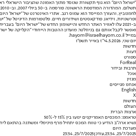
"ישראל היום" הוא גוף תקשורת שנוסד מתוך האמונה שהציבור הישראלי ראוי 
ת
ופרשנויות, וידיאו, פודקאסטים ושידורים חיים. פלטפורמות הדיגיטל של "ישרא
ב-2021 עלו לאוויר האתר החדש והיישומון החדש של "ישראל היום" בע
ואפשר לקבל אותם גם בניוזלטר. מועדון ההטבות הייחודי "הקליקה של ישרא
במייל hayom@israelhayom.co.il.
יום שני, 4.5.2026
י"ז באייר תשפ"ו
חדשות
דעות
ספורט
ForReal
תרבות ובידור
אוכל
מגזין
אנחנו מגייסים
English
X
חדשות
העולם
ארצות הברית
טראמפ: המכסים האמריקנים ינועו בין 15% ל-50%
נשיא ארה"ב הודיע כי טווח המכס יתחיל מרף מינימלי ומשתנה בהתאם ליחס
מערכת היום
23/7/2025, 23:54
,עודכן
23/7/2025, 23:54