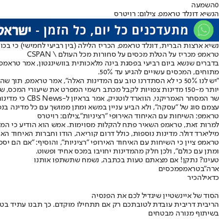
0
השמעה
הנשיא דונלד טראמפ. צילום: רויטרס
נשיא ארצות הברית, דונלד טראמפ, הכריז הלילה (בין רביעי לחמישי) כי בכוונתו להטיל מכסים בשיעור של 15% עד 50% ע
טראמפ מכריז על הטלת מכסים על סחורות מכל העולם \ CSPAN
מתוחים, המכסים עשויים להגיע עד 50%.
"יש לנו 50% כי לא הסתדרנו טוב עם המדינות האלה", אמר טראמפ,
יותר מ-150 מדינות צפויות לקבל מכתב רשמי המפרט את שיעורי המכס, שייתכן שיהיו "10% או 15%, עדיין לא החלטנו סופית".
עצמם סוג של "עסקה", ולא הביע עניין במשא ומתן ממושך עם כל מדינה בנפ
טראמפ: השיחות עם האיחוד האירופי "רציניות",צילום: רויטרס
מיליארד דולר. מדינות נוספות, כולל דרום קוריאה, הודו וחברות האיחוד האיר
טראמפ ציין כי השיחות עם האיחוד האירופי "רציניות", והוסיף: "אם הם י
ומתן עם כולם", ולכן חלק מהמדינות יחויבו במכס אחיד ופשוט.
טעינו? נתקן! אם מצאתם טעות בכתבה, נשמח שתשתפו אותנו
ארה"ב
טראמפ
מכסים
כדאי
להכיר
הסוד של איינשטיין שיגדיל לכם את הפנסיה
הריבית דריבית עובדת לטובתכם רק אם תתחילו מוקדם. כך תבנו עתיד בט
בשיתוף מנורה מבטחים