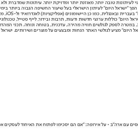
לעיתונות טובה יותר, מאוזנת יותר ומדויקת יותר. עיתונות שמדברת ולא צ
שלום. המהדורה המודפסת הראשונה פורסמה ב-30 ביולי 2007, וב-2010 הפך "ישראל היום" לעיתון הישראלי בעל שי
לחמנוביץ,
ל היום" כוללות ערוצי חדשות ודעות, תרבות ובידור, לייף סטייל, טכנולוגיה
ברית, במטרה לספק לגולשים חוויה מהירה, עדכנית, בטוחה ונוחה. תכני המה
ל היום" מציע לגולשי האתר הנחות ומבצעים על מוצרים ושירותים. ישראל 
ים עם ארה"ב • על אירופה: "אם הם יסכימו לפתוח את האיחוד לעסקים אמ