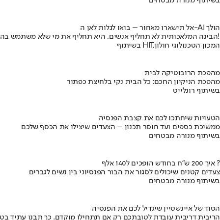
בשיתוף מנורה מבטחים
אל תישארו מאחור – בואו לגלות לאן ה-AI הולך
הבינה המלאכותית לא תחליף אנשים, היא תחליף את מי שלא משתמש בה!
בשיתוף HIT,המכון הטכנולוגי חולון
מהפכת הרובוטיקה לבית
מהפכת הניקיון החכם: כל הבית נקי בלחיצת כפתור
בשיתוף רונלייט
הטעויות שיחתכו לכם את קצבת הפנסיה
ממשיכת כספים ועד חוסר תכנון – הצעדים שיצילו את הכסף שלכם
בשיתוף מנורה מבטחים
איך 200 ש"ח בחודש הופכים ל140 אלף ?
צעדים קטנים שיכולים לסגור את הבור הפנסיוני בין נשים לגברים
בשיתוף מנורה מבטחים
הסוד של איינשטיין שיגדיל לכם את הפנסיה
הריבית דריבית עובדת לטובתכם רק אם תתחילו מוקדם. כך תבנו עתיד בט