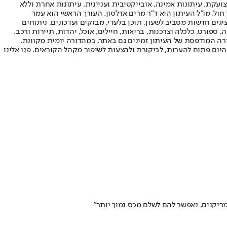
ועקת. עיתונות אמינה, אובייקטיבית ועניינית. עיתונות אחרת וללא
עור החשיפה הגבוה ביותר בימי חול. מו"ל העיתון היא ד"ר מרים אדלסון. העורך הראשי הוא עמר
 והעורך המייסד הוא עמוס רגב. אתרי האינטרנט של "ישראל היום" בעברית ובאנגלית, כמו כן היישומונים (אפליקציות) לאנדרואיד ול-iOS, מציגים חדשות מסביב לשעון, תוכן בלעדי, מבזקים ועדכונים, ניתוחים
, ספורט, כלכלה וצרכנות, בריאות, חיילים, אוכל, יהדות, תיירות ורכב.
דורה המודפסת של העיתון זמינים גם באתר, במהדורה יומית מקוונת,
היום פתוח להערות, לביקורת ולהצעות לשיפור מקהל הקוראים. פנו אלינו
ריקנים, נאפשר להם לשלם מכס נמוך יותר"