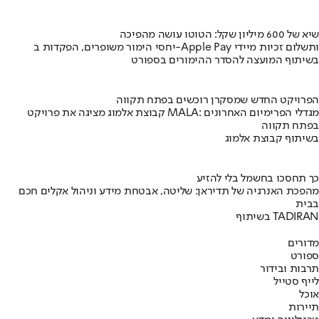
שיא של 600 מיליון שקל: הטוטו עושה מהפיכה
יחסי הימור משופרים, הפקדות ב-Apple Pay ותשלום זכיות מיידי
בשיתוף המועצה להסדר ההימורים בספורט
הפרויקט החדש שמסקרן רוכשים בפתח תקווה
קבוצת אלמוג מציגה את פרויקט MALA: מגדלי הפרימיום האחרונים
בפתח תקווה
בשיתוף קבוצת אלמוג
כך תחסכו בחשמל בלי להזיע
מהפכת האנרגיה של תדיראן: שליטה, אבטחת מידע וניהול אקלים חכם
בבית
בשיתוף TADIRAN
מדורים
ספורט
תרבות ובידור
לייף סטייל
אוכל
תיירות