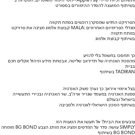
יחסי הימור משופרים, הפקדות ב-Apple Pay ותשלום זכיות מיידי
בשיתוף המועצה להסדר ההימורים בספורט
הפרויקט החדש שמסקרן רוכשים בפתח תקווה
קבוצת אלמוג מציגה את פרויקט MALA: מגדלי הפרימיום האחרונים
בפתח תקווה
בשיתוף קבוצת אלמוג
כך תחסכו בחשמל בלי להזיע
מהפכת האנרגיה של תדיראן: שליטה, אבטחת מידע וניהול אקלים חכם
בבית
בשיתוף TADIRAN
בצל איומי איראן: כך נערך משק האנרגיה
פסגת האנרגיה במעמד שגריר ארה"ב, שר האנרגיה ובכירי התעשייה
בישראל ובעולם
בשיתוף המכון הישראלי לאנרגיה ולסביבה
צובעים את הבית? אל תעשו את הטעות הזו
מומחה BG BOND עושה סדר על המדפים ומציג את מותג הצבע SIMPLY
בשיתוף BG BOND