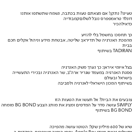
טעינו? נתקן! אם מצאתם טעות בכתבה, נשמח שתשתפו אותנו
דונלד טראמפ
פרס נובל לשלום
קמבודיה
כדאי
להכיר
כך תחסכו בחשמל בלי להזיע
מהפכת האנרגיה של תדיראן: שליטה, אבטחת מידע וניהול אקלים חכם
בבית
בשיתוף TADIRAN
בצל איומי איראן: כך נערך משק האנרגיה
פסגת האנרגיה במעמד שגריר ארה"ב, שר האנרגיה ובכירי התעשייה
בישראל ובעולם
בשיתוף המכון הישראלי לאנרגיה ולסביבה
צובעים את הבית? אל תעשו את הטעות הזו
מומחה BG BOND עושה סדר על המדפים ומציג את מותג הצבע SIMPLY
בשיתוף BG BOND
שיא של 600 מיליון שקל: הטוטו עושה מהפיכה