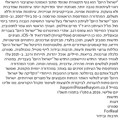
"ישראל היום" הוא גוף תקשורת שנוסד מתוך האמונה שהציבור הישראלי
ראוי לעיתונות טובה יותר, מאוזנת יותר ומדויקת יותר. עיתונות שמדברת
ולא צועקת. עיתונות אמינה, אובייקטיבית ועניינית. עיתונות אחרת וללא
תשלום. המהדורה המודפסת הראשונה פורסמה ב-30 ביולי 2007, וב-2010
הפך "ישראל היום" לעיתון הישראלי בעל שיעור החשיפה הגבוה ביותר בימי
חול. מו"ל העיתון היא ד"ר מרים אדלסון. העורך הראשי הוא עמר לחמנוביץ,
והעורך המייסד הוא עמוס רגב. אתרי האינטרנט של "ישראל היום" בעברית
ובאנגלית, כמו כן היישומונים (אפליקציות) לאנדרואיד ול-iOS, מציגים
חדשות מסביב לשעון, תוכן בלעדי, מבזקים ועדכונים, ניתוחים ופרשנויות,
וידיאו, פודקאסטים ושידורים חיים. פלטפורמות הדיגיטל של "ישראל היום"
כוללות ערוצי חדשות ודעות, תרבות ובידור, לייף סטייל, טכנולוגיה, ספורט,
כלכלה וצרכנות, בריאות, חיילים, אוכל, יהדות, תיירות ורכב. ב-2021 עלו
לאוויר האתר החדש והיישומון החדש של "ישראל היום" בעברית, במטרה
לספק לגולשים חוויה מהירה, עדכנית, בטוחה ונוחה. תכני המהדורה
המודפסת של העיתון זמינים גם באתר, במהדורה יומית מקוונת, ואפשר
לקבל אותם גם בניוזלטר. מועדון ההטבות הייחודי "הקליקה של ישראל
היום" מציע לגולשי האתר הנחות ומבצעים על מוצרים ושירותים. ישראל
היום פתוח להערות, לביקורת ולהצעות לשיפור מקהל הקוראים. פנו אלינו
במייל hayom@israelhayom.co.il.
יום שלישי, 30.6.2026
ט"ו בתמוז תשפ"ו
חדשות
דעות
ספורט
ForReal
תרבות ובידור