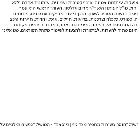
ועקת. עיתונות אמינה, אובייקטיבית ועניינית. עיתונות אחרת וללא
עור החשיפה הגבוה ביותר בימי חול. מו"ל העיתון היא ד"ר מרים אדלסון. העורך הראשי הוא עמר
 והעורך המייסד הוא עמוס רגב. אתרי האינטרנט של "ישראל היום" בעברית ובאנגלית, כמו כן היישומונים (אפליקציות) לאנדרואיד ול-iOS, מציגים חדשות מסביב לשעון, תוכן בלעדי, מבזקים ועדכונים, ניתוחים
, ספורט, כלכלה וצרכנות, בריאות, חיילים, אוכל, יהדות, תיירות ורכב.
דורה המודפסת של העיתון זמינים גם באתר, במהדורה יומית מקוונת,
היום פתוח להערות, לביקורת ולהצעות לשיפור מקהל הקוראים. פנו אלינו
ת: "חוסר כשירות מחפיר מצד גווין ניוסאם" • המושל: "אנשים נמלטים על