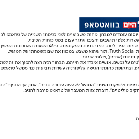
וסום עומדים למבחן, פחות משבועיים לפני כניסתו השנייה של טראמפ לבית 
רות אלפי תושבים והציבו אתגר עצום בפני כוחות הכיבוי.
השיקום צפוי לעלות עשרות מיליארדי דולרים ויצריך תיאום
של.
ניוסום (ארכיון),צילום: איי.פי
ם על נפשם, אנשים איבדו את חייהם. הבחור הזה רצה להפוך את זה לפוליטי.
סס על ביקורת נגד טראמפ, ובתקופת כהונתו הגישה קליפורניה עשרות תביעות נגד ממ
ות ולשיקום הצפוי. "המושל לא עשה עבודה טובה", אמר, אך הוסיף: "הסתד
ים פוליטיים". דוברת צוות המעבר של טראמפ סירבה להגיב.
ת