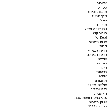
מדורים
ספורט
תרבות ובידור
לייף סטייל
אוכל
תיירות
טכנולוגיה ומדע
הורוסקופ
ForReal
מגזין השבוע
דעות
חדשות בארץ
חדשות בעולם
פוליטי
ביטחוני
חינוך
בריאות
משפט
תחבורה
פוליטי-מדיני
כללי ומידע
דף הבית
זמני כניסת וצאת שבת
מגזין השבוע
בחירות 2026