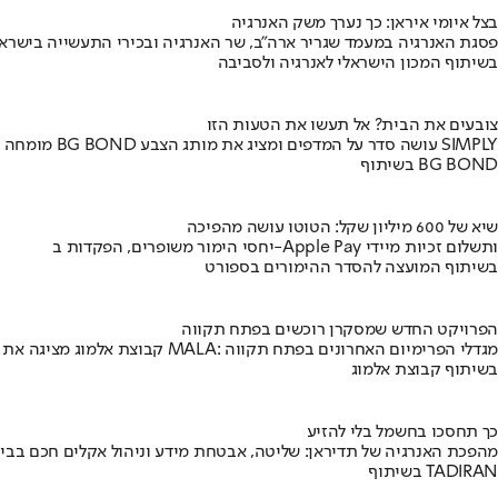
בצל איומי איראן: כך נערך משק האנרגיה
פסגת האנרגיה במעמד שגריר ארה"ב, שר האנרגיה ובכירי התעשייה בישראל
בשיתוף המכון הישראלי לאנרגיה ולסביבה
צובעים את הבית? אל תעשו את הטעות הזו
מומחה BG BOND עושה סדר על המדפים ומציג את מותג הצבע SIMPLY
בשיתוף BG BOND
שיא של 600 מיליון שקל: הטוטו עושה מהפיכה
יחסי הימור משופרים, הפקדות ב-Apple Pay ותשלום זכיות מיידי
בשיתוף המועצה להסדר ההימורים בספורט
הפרויקט החדש שמסקרן רוכשים בפתח תקווה
קבוצת אלמוג מציגה את פרויקט MALA: מגדלי הפרימיום האחרונים בפתח תקווה
בשיתוף קבוצת אלמוג
כך תחסכו בחשמל בלי להזיע
מהפכת האנרגיה של תדיראן: שליטה, אבטחת מידע וניהול אקלים חכם בבי
בשיתוף TADIRAN