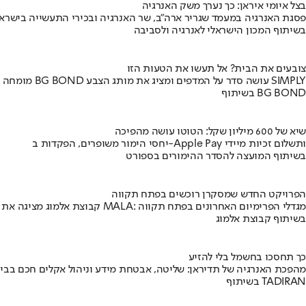
בצל איומי איראן: כך נערך משק האנרגיה
פסגת האנרגיה במעמד שגריר ארה"ב, שר האנרגיה ובכירי התעשייה בישראל
בשיתוף המכון הישראלי לאנרגיה ולסביבה
צובעים את הבית? אל תעשו את הטעות הזו
מומחה BG BOND עושה סדר על המדפים ומציג את מותג הצבע SIMPLY
בשיתוף BG BOND
שיא של 600 מיליון שקל: הטוטו עושה מהפיכה
יחסי הימור משופרים, הפקדות ב-Apple Pay ותשלום זכיות מיידי
בשיתוף המועצה להסדר ההימורים בספורט
הפרויקט החדש שמסקרן רוכשים בפתח תקווה
קבוצת אלמוג מציגה את פרויקט MALA: מגדלי הפרימיום האחרונים בפתח תקווה
בשיתוף קבוצת אלמוג
כך תחסכו בחשמל בלי להזיע
מהפכת האנרגיה של תדיראן: שליטה, אבטחת מידע וניהול אקלים חכם בבי
בשיתוף TADIRAN