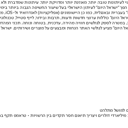
לעיתונות טובה יותר, מאוזנת יותר ומדויקת יותר. עיתונות שמדברת ולא צ
שלום. המהדורה המודפסת הראשונה פורסמה ב-30 ביולי 2007, וב-2010 הפך "ישראל היום" לעיתון הישראלי בעל שי
לחמנוביץ,
ל היום" כוללות ערוצי חדשות ודעות, תרבות ובידור, לייף סטייל, טכנולוגיה
ברית, במטרה לספק לגולשים חוויה מהירה, עדכנית, בטוחה ונוחה. תכני המה
ל היום" מציע לגולשי האתר הנחות ומבצעים על מוצרים ושירותים. ישראל 
פ למושל מתלהט
מיליארדי דולרים ויצריך תיאום חסר תקדים בין הרשויות • טראמפ תקף ברש