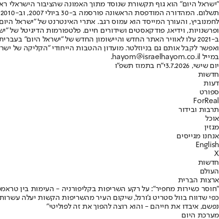
"ישראל היום" הוא גוף תקשורת שנוסד מתוך האמונה שהציבור הישראלי ראוי 
ת
ופרשנויות, וידיאו, פודקאסטים ושידורים חיים. פלטפורמות הדיגיטל של "ישרא
ב-2021 עלו לאוויר האתר החדש והיישומון החדש של "ישראל היום" בע
ואפשר לקבל אותם גם בניוזלטר. מועדון ההטבות הייחודי "הקליקה של ישרא
במייל hayom@israelhayom.co.il.
יום שישי, 3.7.2026
י"ח בתמוז תשפ"ו
חדשות
דעות
ספורט
ForReal
תרבות ובידור
אוכל
מגזין
אנחנו מגייסים
English
X
חדשות
העולם
ארצות הברית
"חוסר כשירות מחפיר": על רקע השריפות בקליפורניה - העימות בין טראמ
כפי שדווח בוול סטריט ג'ורנל, שיקום העיר מהשריפות הקשות יעלה עשרות 
נפשם, איבדו את חייהם - והוא רוצה להפוך את זה לפוליטי"
מערכת היום