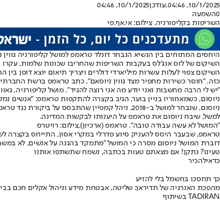
10/1/2025, 04:46
,עודכן
10/1/2025, 04:46
0
השמעה
השריפות בקליפורניה. צילום: אי.אף.פי
היחסים המתוחים בין הנשיא הנבחר דונלד טראמפ למושל קליפורניה גווין ני
השיקום של לוס אנג'לס בעקבות השריפות שהחריבו שכונות שלמות, עקרו עש
כזה. "חוסר כשירות מחפיר מצד גווין ניוסאם", כתב טראמפ ברשת החברתית Truth Social, תוך שהוא משבש במכוון את שם משפחתו של המו
"יש לי הרבה מחשבות ואני יודע מה אני רוצה להגיד". מושל קליפורניה, גאווין 
ניוסום, כשמאחוריו בניין בוער, הגיב בקצרה להתקפות טראמפ: "אנשים נמלטי
ניוסום, שנבחר למושל ב-2018, ניהל קמפיין שהתב
למשל, שיבח ניוסום את טראמפ על היענותו לבקשות המדינה.
"המושל לא עשה עבודה טובה". טראמפ (ארכיון),צילום: רויטרס
טראמפ, שבעבר היסס להעניק סיוע פדרלי במקרי אסון, התייחס בקצרה לשריפ
דוברת המושל ניוסום מסרה כי המושל "מתמקד בהגנה על אנשים, לא במשחק
טעינו? נתקן! אם מצאתם טעות בכתבה, נשמח שתשתפו אותנו
כדאי
להכיר
כך תחסכו בחשמל בלי להזיע
מהפכת האנרגיה של תדיראן: שליטה, אבטחת מידע וניהול אקלים חכם בבי
בשיתוף TADIRAN