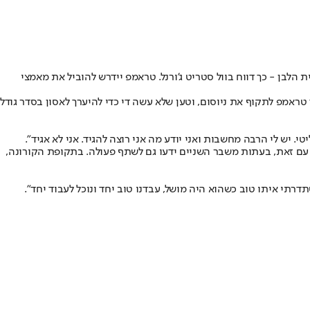
הלבן - כך דווח בוול סטריט ג'ורנל. טראמפ יידרש להוביל את מאמצי
 יוצא דופן בין הרשויות הפדרליות, המדינתיות והמקומיות. ב-48 השעות האחרונות המשיך טראמפ לתקוף את ניוסום, וטען שלא עשה די כדי להיערך לאסון בסדר גודל
 יש לי הרבה מחשבות ואני יודע מה אני רוצה להגיד. אני לא אגיד".
של טראמפ. עם זאת, בעתות משבר השניים ידעו גם לשתף פעולה. בתקופת הקורונה,
רתי איתו טוב כשהוא היה מושל, עבדנו טוב יחד ונוכל לעבוד יחד".