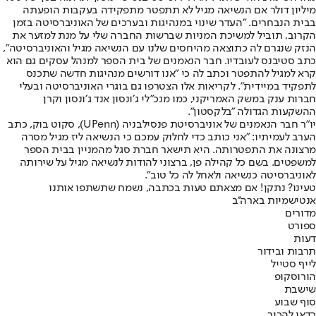
מיליון דולר אם הנשיאה מגיל לא תתפטר מתפקידה בעקבות הופעתה
בבית הנבחרים. ״העדר שינוי במנהיגות ובערכים של האוניברסיטה בזמן
הקרוב, תוביל למשיכת המניות שברשות החברה שלי על מנת למזער את
הנזק שנגרם לה כתוצאה מהיחסים שלנו עם הנשיאה מגיל והאוניברסיטה״,
כתב סטיבנס לעובדיו. חבר הנאמנים של בית הספר למנהל עסקים גם הוא
קרא למגיל להתפטר וכתב לה כי ״אנו דורשים מנהיגות חדשה שתכנס
לתפקיד במיידית״. לקריאות אלו הצטרפו גם בוגרי האוניברסיטה ובעלי
חברות ענק במשק האמריקני, כמו מנכ״לי ג׳ונסון אנד ג׳ונסון וקרן
ההשקעות הגדולה ״בלקסטון״.
יו"ר חבר הנאמנים של אוניברסיטת פנסילבניה (UPenn), סקוט בוק, כתב
הערב לעמיתיו: "אני כותב כדי לחלוק עמכם כי הנשיאה ליז מגיל מסרה
מרצונה את התפטרותה. היא תישאר חברת סגל מהמניין בבית הספר
למשפטים. בשם כל קהילה פן, ברצוני להודות לנשיאה מגיל על שירותה
לאוניברסיטה כנשיאה ולאחל לה כל טוב".
טעינו? נתקן! אם מצאתם טעות בכתבה, נשמח שתשתפו אותנו
אנטישמיות בארה''ב
מדורים
ספורט
דעות
תרבות ובידור
לייף סטייל
הורוסקופ
שישבת
סוף שבוע
כדאי להכיר