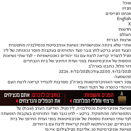
אוכל
מגזין
אנחנו מגייסים
English
X
חדשות
העולם
ארצות הברית
אחרי שלא גינתה אנטישמיות: נשיאת אוניבסיטת פנסילבניה מתפטרת
הצעד מגיע ברקע לחץ גובר מצד התורמים בעקבות חוסר נכונותה של ליז
מגיל להגדיר קריאה לרצח עם נגד יהודים כאנטישמיות - לצד שתי נשיאות
נוספות של אוניבסיטאות בפני ועדת החינוך של בית הנבחרים
דור מלול, כתבנו בארה"ב
9/12/2023, 22:00
,עודכן
9/12/2023, 22:26
0
השמעה
צפו: ראשי האוניברסיטאות בארה"ב מסרבות להגדיר קריאה לרצח העם
היהודי כהפרה של הקוד האתי
נשיאת אוניברסיטת פנסילבניה, ליז מגיל, הודיעה הערב (שבת) על
התפטרותה מהתפקיד. ברקע - לחץ גובר מצד התורמים בעקבות הופעתה
לצד שתי נשיאות נוספות של אוניבסיטאות בפני ועדת החינוך של בית
הנבחרים, שבה
התקשו לגנות קריאות לרצח עם ביהודים
.
נשיאת אוניברסיטת פן, אליזבת מגיל,צילום: איי.פי