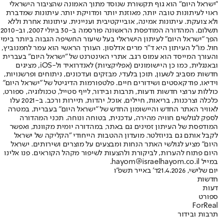
"ישראל היום" הוא גוף תקשורת שנוסד מתוך האמונה שהציבור הישראלי
ראוי לעיתונות טובה יותר, מאוזנת יותר ומדויקת יותר. עיתונות שמדברת
ולא צועקת. עיתונות אמינה, אובייקטיבית ועניינית. עיתונות אחרת וללא
תשלום. המהדורה המודפסת הראשונה פורסמה ב-30 ביולי 2007, וב-2010
הפך "ישראל היום" לעיתון הישראלי בעל שיעור החשיפה הגבוה ביותר בימי
חול. מו"ל העיתון היא ד"ר מרים אדלסון. העורך הראשי הוא עמר לחמנוביץ,
והעורך המייסד הוא עמוס רגב. אתרי האינטרנט של "ישראל היום" בעברית
ובאנגלית, כמו כן היישומונים (אפליקציות) לאנדרואיד ול-iOS, מציגים
חדשות מסביב לשעון, תוכן בלעדי, מבזקים ועדכונים, ניתוחים ופרשנויות,
וידיאו, פודקאסטים ושידורים חיים. פלטפורמות הדיגיטל של "ישראל היום"
כוללות ערוצי חדשות ודעות, תרבות ובידור, לייף סטייל, טכנולוגיה, ספורט,
כלכלה וצרכנות, בריאות, חיילים, אוכל, יהדות, תיירות ורכב. ב-2021 עלו
לאוויר האתר החדש והיישומון החדש של "ישראל היום" בעברית, במטרה
לספק לגולשים חוויה מהירה, עדכנית, בטוחה ונוחה. תכני המהדורה
המודפסת של העיתון זמינים גם באתר, במהדורה יומית מקוונת, ואפשר
לקבל אותם גם בניוזלטר. מועדון ההטבות הייחודי "הקליקה של ישראל
היום" מציע לגולשי האתר הנחות ומבצעים על מוצרים ושירותים. ישראל
היום פתוח להערות, לביקורת ולהצעות לשיפור מקהל הקוראים. פנו אלינו
במייל hayom@israelhayom.co.il.
יום שלישי, 21.4.2026
ד' באייר תשפ"ו
חדשות
דעות
ספורט
ForReal
תרבות ובידור