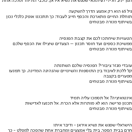
הפך יניב חלילי לעיתונאי שפגש את נשיא איראן, כוכבי הוליווד ומלכה אחת
גיל 65 הוא רק אמצע הדרך להשקעה
תוחלת החיים מתארכת והכסף חייב לעבוד: כך תתכננו אופק כלכלי נכון
בשיתוף מנורה מבטחים
הטעויות שיחתכו לכם את קצבת הפנסיה
ממשיכת כספים ועד חוסר תכנון – הצעדים שיצילו את הכסף שלכם
בשיתוף מנורה מבטחים
עובדי מגזר ציבורי? הפנסיה שלכם השתנתה
קל ללכת לאיבוד בין התוספות והשינויים שהנהיגה המדינה. כך תמנעו
מפערים בקצבה
בשיתוף מנורה מבטחים
אינטואיציה? אל תסמכו עליה תמיד
תכנון פרישה הוא לא מותרות אלא הכרח. אל תכנעו לאדישות
בשיתוף מנורה מבטחים
הישראלי שפגש את נשיא איראן - ודיבר איתו
חרם בבית הספר, בית בלי אמצעים ומחברת אחת שהפכה למפלט - כך