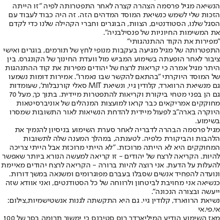
הנשיאה מגיל פרסמה הצהרה קצרה לאחר התפטרותה לפיה "זו הייתה
הזכות שלי לשמש כנשיאת המוסד המדהים הזה. זה היה כבוד לעבוד עם
הסגל שלנו, הסטודנטים, הצוות, הבוגרים וחברי הקהילה שלנו כדי לקדם
את המשימות החיוניות של פנסילבניה".
"מפירות את הקוד ההתנהגותי"
התפטרותה של מגיל מגיעה בעקבות מנופי לחץ של תורמים, בוגרים ואישי
ציבור לאחר הופעתה בשימוע המביש מול וועדת החינוך של הקונגרס. בין
היתר מגיל אמרה כי קריאות לרצח של יהודים מפירות את קוד ההתנהגות
של המוסד היוקרתי ״בהתאם להקשר שבו נאמרו״. אמירות דומות נשמעו
גם מנשיאת הרווארד, קלודין גיי, ונשיאת MIT סאלי קורנבלות', שעומדות
גם הן בפני מטחי ביקורת וקריאות להתפטרות מיידית. בתוך כך, מעל 70
מחוקקים אמריקאים כבר קראו למועצות המנהלים של אוניברסיטאות
היוקרה בארה״ב לפעול מיידית להדחת הנשיאות לאור התשובות שמסרו
בשימוע.
מגיל פרסמה הבהרה לדבריה לאחר סערת השימוע בניסיון להנמיך את
הלהבות והביקורת כלפיה. לטענתה, במהלך המענה שלה לתשובות
המחוקקים היא לא הייתה מרוכזת. ״לא הייתי מרוכזת אבל הייתי צריכה
להיות. הקריאה לרצח של יהודים - זו קריאה למעשה הנורא ביותר שאפשר
להעלות על הדעת. אני רוצה להיות ברורה - הקריאה לרצח יהודים מאיימת
ונועדה להפחיד אנשים שסבלו בעברם מפוגרומים ומשנאה במשך דורות.
כנשיאה אני מחויבת לביטחון ולרווחה של כל הסטודנטים, ואני אוודא שזה
ייעשה ובצורה הנכונה״.
נשיאת הרווארד, קלודין גיי. גם היא התקשתה לגנות אנשטישמיות,צילום:
אי.פי.אי
מאז השימוע הודיע המיליארדר רוס סטיבנס כי ימשוך תרומה בסך של 100