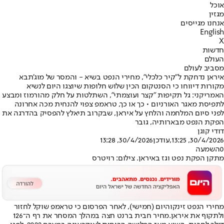
אוכל
מגזין
אנחנו מגייסים
English
X
חדשות
העולם
מסביב לעולם
איראן נדחקת ל"קיר כלכלי", מחירי הנפט בשיא - והמסר של מוג'תבא
מקורות דיווחו כי הסנטקום הכין שלוש חלופות שיוצגו היום לנשיא
האמריקני: גל תקיפות "קצר ועוצמתי", השתלטות על חלק מהורמוז ומבצע
לתפיסת מאגר האורניום • כך או כך, טראמפ צפוי להנחית מכה אחרונה
לפני סיום המלחמה והלחץ על איראן, שבקרוב תיאלץ להפסיק בהדרגה את
הפקת הנפט מבארותיה, גובר
דודי קוגן
30/4/2026, 13:25
,עודכן
30/4/2026, 13:28
0
השמעה
מתקן הפקת נפט וגז באיראן. צילום: רויטרס
מחירי הנפט זינקו
היום (חמישי), לאחר הפרסום כי טראמפ שוקל לחזור
ולתקוף את איראן.
מחיר חבית ברנט חצה במהלך המסחר את רף ה־126