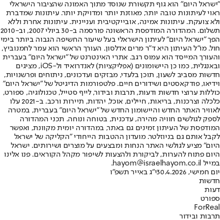
"ישראל היום" הוא גוף תקשורת שנוסד מתוך האמונה שהציבור הישראלי
ראוי לעיתונות טובה יותר, מאוזנת יותר ומדויקת יותר. עיתונות שמדברת
ולא צועקת. עיתונות אמינה, אובייקטיבית ועניינית. עיתונות אחרת וללא
תשלום. המהדורה המודפסת הראשונה פורסמה ב-30 ביולי 2007, וב-2010
הפך "ישראל היום" לעיתון הישראלי בעל שיעור החשיפה הגבוה ביותר בימי
חול. מו"ל העיתון היא ד"ר מרים אדלסון. העורך הראשי הוא עמר לחמנוביץ,
והעורך המייסד הוא עמוס רגב. אתרי האינטרנט של "ישראל היום" בעברית
ובאנגלית, כמו כן היישומונים (אפליקציות) לאנדרואיד ול-iOS, מציגים
חדשות מסביב לשעון, תוכן בלעדי, מבזקים ועדכונים, ניתוחים ופרשנויות,
וידיאו, פודקאסטים ושידורים חיים. פלטפורמות הדיגיטל של "ישראל היום"
כוללות ערוצי חדשות ודעות, תרבות ובידור, לייף סטייל, טכנולוגיה, ספורט,
כלכלה וצרכנות, בריאות, חיילים, אוכל, יהדות, תיירות ורכב. ב-2021 עלו
לאוויר האתר החדש והיישומון החדש של "ישראל היום" בעברית, במטרה
לספק לגולשים חוויה מהירה, עדכנית, בטוחה ונוחה. תכני המהדורה
המודפסת של העיתון זמינים גם באתר, במהדורה יומית מקוונת, ואפשר
לקבל אותם גם בניוזלטר. מועדון ההטבות הייחודי "הקליקה של ישראל
היום" מציע לגולשי האתר הנחות ומבצעים על מוצרים ושירותים. ישראל
היום פתוח להערות, לביקורת ולהצעות לשיפור מקהל הקוראים. פנו אלינו
במייל hayom@israelhayom.co.il.
יום חמישי, 30.4.2026
י"ג באייר תשפ"ו
חדשות
דעות
ספורט
ForReal
תרבות ובידור