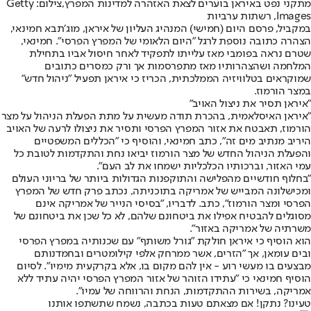
מתקני נפט באיראן בוערים לצאת האזהרה למדינות המפרץ,צילום: Getty
Images, רשתות ערביות
במקביל, פרסם היום (חמישי) המנהיג העליון של איראן, מוג׳תבא חמינאי,
הצהרה כתובה נוספת לרגל ״היום הלאומי של המפרץ הפרסי״. חמינאי,
שטרם נראה בפומבי מאז עלייתו לתפקיד לאחר חיסול אביו בתחילת
המלחמה ושהצהרותיו מאז מתפרסמות אך ורק כמסרים כתובים
שמוקראים בטלוויזיה הממלכתית, הכריז כי איראן תפעיל ״ניהול חדש״
במצר הורמוז.
"איראן תסיר את ניצול האויב"
"איראן האיסלאמית, בהכרת תודה מעשית על מתת הפעלת הניהול על מצר
הורמוז, תאבטח את אזור המפרץ הפרסי ותסיר את ניצולו לרעה של האויב
היריב מנתיב מים זה", כתב חמינאי, והוסיף כי "הכללים המשפטיים
והפעלת הניהול החדש של מצר הורמוז יביאו נחת והתקדמות לטובת כל
עמי האזור, וברכותיו הכלכליות ישמחו את לב העם".
"בחלוף חודשיים מהפלישה והתוקפנות הגדולות ביותר של בריוני העולם
ומכישלונה המבייש של אמריקה בתוכניתה, נכתב פרק חדש של המפרץ
הפרסי ומצר הורמוז", כתב. לדבריו, "בסיסי הנייר של אמריקה אינם
מסוגלים להבטיח אפילו את ביטחונם שלהם, לא כל שכן את ביטחונם של
משרתיה של אמריקה באזור".
הוא הוסיף כי איראן חולקת "גורל משותף" עם שכנותיה במפרץ הפרסי
ובים עומאן, אך "הזרים, אשר ממרחק אלפי קילומטרים ובחמדנותם
מבצעים בו מעשי רוע - אין להם מקום בו, אלא בקרקעית מימיו". לסיום
הוסיף חמינאי כי "עתידו הזוהר של אזור המפרץ הפרסי יהיה עתיד ללא
אמריקה, בשירות ההתקדמות, הנחת והרווחה של עמיו".
טעינו? נתקן! אם מצאתם טעות בכתבה, נשמח שתשתפו אותנו