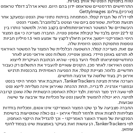
טווח בתפוקת הנפט של אותן בארות.
התרחישים הדרמטיים שטראמפ ידון בהם היום. נשיא ארה"ב דונלד טראמפ
(ארכיון),צילום: GettyImages
לפי דו"ח של חברת קפלר, המתמחה בניתוח נתוני שוק הנפט ובמעקב אחר
תנועת מכליות, שפורסם ביום שני וצוטט ב"בלומברג",
מאגרי הנפט
היבשתיים של המשטר האיראני
מתמלאים בקצב מהיר, ולמשטר נותרו בין
12 ל־22 ימים בלבד של קיבולת אחסון פנויה. החברה מעריכה כי אם המצור
הימי האמריקני יימשך, איראן תיאלץ לקצץ עד אמצע מאי 1.5 מיליון חביות
נוספות מתפוקת הנפט היומית שלה.
עם זאת, מעריכה קפלר, ההשפעה הכלכלית של המצור על המשטר האיראני
לא תורגש באופן מיידי. באופן אופייני, משלוח נפט איראני מגיע לאחר
כחודשיים
מיציאתו לנמלי היעד בסין
- שהיא הכתובת העיקרית לייצוא
הנפט האיראני. לאחר מכן, הקונים עשויים להעביר את התשלום רק כעבור
חודשיים. כלומר, מציינת קפלר, את הפגיעה האמיתית בהכנסות תרגיש
איראן רק בעוד שלושה עד ארבעה חודשים.
הערכה אחרת מציגה TankerTrackers, העוקבת אחר הסחר הימי בנפט
ובמוצרי אנרגיה. לדבריה, תחת ההנחה שאיראן אינה מצליחה לייצא נפט
לפי שעה דרך מצר הורמוז, ולצד יכולת האחסון היבשתית שלה שאכן קרובה
למיצוי, היא יכולה להמשיך ולטעון נפט על מכליות עוד ארבעה עד שישה
שבועות.
החברה מצביעה על כך שקו המצור האמריקני אינו אטום, ומכליות בודדות
מצליחות לחצות אותו ולחזור לנמלי איראן - גם כאלה שמופיעות ברשימת
הסנקציות של משרד האוצר האמריקני - וכך להגדיל את היקפי האחסון.
לפי TankerTrackers, הן עושות זאת בעיקר באמצעות שיט בצמוד לחוף
עומאן.