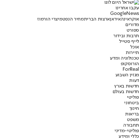
עקבו אחרינו
G
o
o
g
l
e
News
אוקראינה
איראן
ארצות הברית
מחיר הנפט
מיצרי הורמוז
מדורים
ספורט
תרבות ובידור
לייף סטייל
אוכל
תיירות
טכנולוגיה ומדע
הורוסקופ
ForReal
מגזין השבוע
דעות
חדשות בארץ
חדשות בעולם
פוליטי
ביטחוני
חינוך
בריאות
משפט
תחבורה
פוליטי-מדיני
כללי ומידע