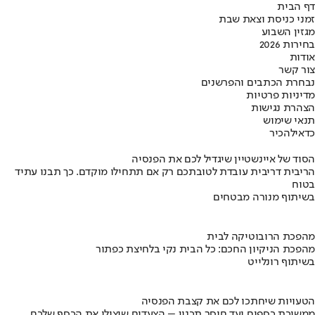
דף הבית
זמני כניסת וצאת שבת
מגזין השבוע
בחירות 2026
אודות
צור קשר
נבחרת הכתבים והפרשנים
מדיניות פרטיות
הצהרת נגישות
תנאי שימוש
כדאי
להכיר
הסוד של איינשטיין שיגדיל לכם את הפנסיה
הריבית דריבית עובדת לטובתכם רק אם תתחילו מוקדם. כך תבנו עתיד
בטוח
בשיתוף מנורה מבטחים
מהפכת הרובוטיקה לבית
מהפכת הניקיון החכם: כל הבית נקי בלחיצת כפתור
בשיתוף רונלייט
הטעויות שיחתכו לכם את קצבת הפנסיה
ממשיכת כספים ועד חוסר תכנון – הצעדים שיצילו את הכסף שלכם