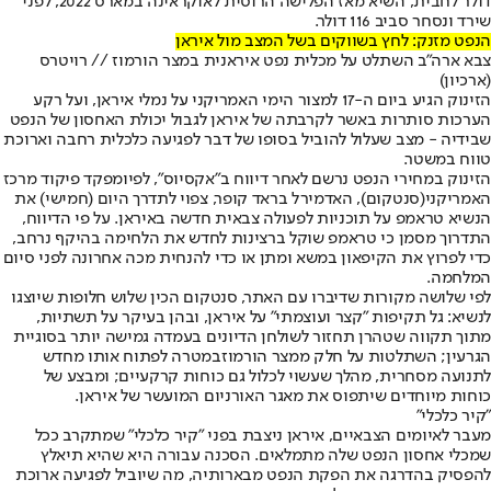
דולר לחבית, השיא מאז הפלישה הרוסית לאוקראינה במארס 2022, לפני
שירד ונסחר סביב 116 דולר.
הנפט מזנק: לחץ בשווקים בשל המצב מול איראן
צבא ארה"ב השתלט על מכלית נפט איראנית במצר הורמוז // רויטרס
(ארכיון)
הזינוק הגיע ביום ה-17 ל
מצור הימי האמריקני על נמלי איראן
, ועל רקע
הערכות סותרות באשר לקרבתה של איראן לגבול יכולת האחסון של הנפט
שבידיה - מצב שעלול להוביל בסופו של דבר לפגיעה כלכלית רחבה וארוכת
טווח במשטר.
הזינוק במחירי הנפט נרשם לאחר דיווח ב"אקסיוס", לפיו
מפקד פיקוד מרכז
האמריקני
(סנטקום), האדמירל בראד קופר, צפוי לתדרך היום (חמישי) את
הנשיא טראמפ על תוכניות ל
פעולה צבאית חדשה באיראן
. על פי הדיווח,
התדרוך מסמן כי טראמפ שוקל ברצינות לחדש את הלחימה בהיקף נרחב,
כדי לפרוץ את הקיפאון במשא ומתן או כדי להנחית מכה אחרונה לפני סיום
המלחמה.
לפי שלושה מקורות שדיברו עם האתר, סנטקום הכין שלוש חלופות שיוצגו
לנשיא: גל תקיפות "קצר ועוצמתי" על איראן, ובהן בעיקר על תשתיות,
מתוך תקווה שטהרן תחזור לשולחן הדיונים בעמדה גמישה יותר בסוגיית
הגרעין; השתלטות על חלק מ
מצר הורמוז
במטרה לפתוח אותו מחדש
לתנועה מסחרית, מהלך שעשוי לכלול גם כוחות קרקעיים; ומבצע של
כוחות מיוחדים שיתפוס את מאגר האורניום המועשר של איראן.
"קיר כלכלי"
מעבר לאיומים הצבאיים, איראן ניצבת בפני "קיר כלכלי" שמתקרב ככל
שמכלי אחסון הנפט שלה מתמלאים. הסכנה עבורה היא שהיא תיאלץ
להפסיק בהדרגה את הפקת הנפט מבארותיה, מה שיוביל לפגיעה ארוכת