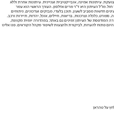
ועקת. עיתונות אמינה, אובייקטיבית ועניינית. עיתונות אחרת וללא
עור החשיפה הגבוה ביותר בימי חול. מו"ל העיתון היא ד"ר מרים אדלסון. העורך הראשי הוא עמר
 והעורך המייסד הוא עמוס רגב. אתרי האינטרנט של "ישראל היום" בעברית ובאנגלית, כמו כן היישומונים (אפליקציות) לאנדרואיד ול-iOS, מציגים חדשות מסביב לשעון, תוכן בלעדי, מבזקים ועדכונים, ניתוחים
, ספורט, כלכלה וצרכנות, בריאות, חיילים, אוכל, יהדות, תיירות ורכב.
דורה המודפסת של העיתון זמינים גם באתר, במהדורה יומית מקוונת,
היום פתוח להערות, לביקורת ולהצעות לשיפור מקהל הקוראים. פנו אלינו
חץ על טהראן