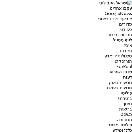
עקבו אחרינו
G
o
o
g
l
e
News
איראן
דונלד טראמפ
מדורים
ספורט
תרבות ובידור
לייף סטייל
אוכל
תיירות
טכנולוגיה ומדע
הורוסקופ
ForReal
מגזין השבוע
דעות
חדשות בארץ
חדשות בעולם
פוליטי
ביטחוני
חינוך
בריאות
משפט
תחבורה
פוליטי-מדיני
כללי ומידע