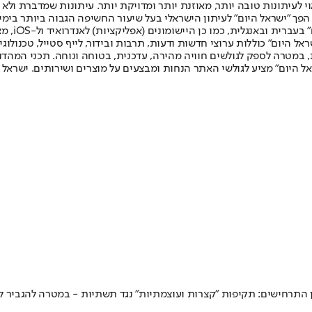
לעיתונות טובה יותר, מאוזנת יותר ומדויקת יותר. עיתונות שמדברת ולא צ
שלום. המהדורה המודפסת הראשונה פורסמה ב-30 ביולי 2007, וב-2010 הפך "ישראל היום" לעיתון הישראלי בעל שי
לחמנוביץ,
ל היום" כוללות ערוצי חדשות ודעות, תרבות ובידור, לייף סטייל, טכנולוגיה
ברית, במטרה לספק לגולשים חוויה מהירה, עדכנית, בטוחה ונוחה. תכני המה
ל היום" מציע לגולשי האתר הנחות ומבצעים על מוצרים ושירותים. ישראל 
ן התרחישים: תקיפות "קצרות ועוצמתיות" נגד תשתיות - במטרה להגביר ל