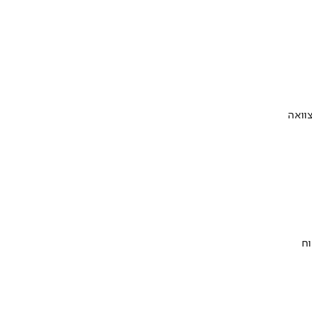
וואה
וח