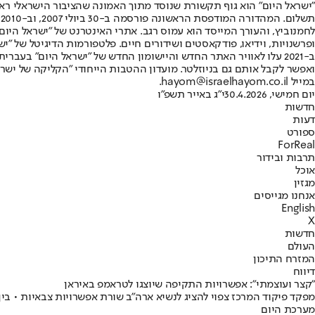
"ישראל היום" הוא גוף תקשורת שנוסד מתוך האמונה שהציבור הישראלי ראוי 
ת
ופרשנויות, וידיאו, פודקאסטים ושידורים חיים. פלטפורמות הדיגיטל של "ישרא
ב-2021 עלו לאוויר האתר החדש והיישומון החדש של "ישראל היום" בע
ואפשר לקבל אותם גם בניוזלטר. מועדון ההטבות הייחודי "הקליקה של ישרא
במייל hayom@israelhayom.co.il.
יום חמישי, 30.4.2026
י"ג באייר תשפ"ו
חדשות
דעות
ספורט
ForReal
תרבות ובידור
אוכל
מגזין
אנחנו מגייסים
English
X
חדשות
העולם
המזרח התיכון
דיווח
"קצר ועוצמתי": אפשרויות התקיפה שיוצגו לטראמפ באיראן
מפקד פיקוד המרכז צפוי להציג לנשיא ארה"ב שורת אפשרויות צבאיות • בי
מערכת היום