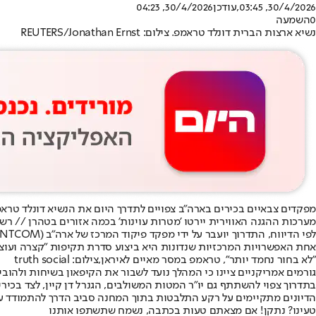
30/4/2026, 03:45
,עודכן
30/4/2026, 04:23
0
השמעה
נשיא ארצות הברית דונלד טראמפ. צילום: REUTERS/Jonathan Ernst
מפקדים צבאיים בכירים בארה"ב צפויים לתדרך היום את הנשיא דונלד טראמ
מערכות ההגנה האווירית יירטו 'מטרות עוינות' בכמה אזורים בטהרן // רש
לפי הדיווח, התדרוך יועבר על ידי מפקד פיקוד המרכז של ארה"ב (CENTCOM), האדמירל בראד קופר, ויכלול סקירה של תוכניות צבאיות שנבחנו לאחרונה במערכת הביטחון האמריקנית.
אחת האפשרויות המרכזיות שנדונות היא ביצוע סדרת תקיפות "קצרה ועוצ
"לא בחור נחמד יותר", טראמפ במסר מאיים לאיראן,צילום: truth social
גורמים אמריקניים ציינו כי המהלך נועד לשבור את הקיפאון בשיחות ולהובי
בתדרוך צפוי להשתתף גם יו"ר המטות המשולבים, הגנרל דן קיין, לצד בכיר
הדיונים מתקיימים על רקע התלבטות בתוך המחנה סביב הדרך להתמודד עם
טעינו? נתקן! אם מצאתם טעות בכתבה, נשמח שתשתפו אותנו