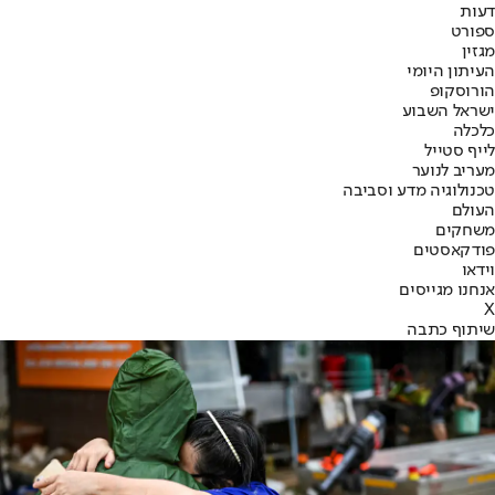
דעות
ספורט
מגזין
העיתון היומי
הורוסקופ
ישראל השבוע
כלכלה
לייף סטייל
מעריב לנוער
טכנולוגיה מדע וסביבה
העולם
משחקים
פודקאסטים
וידאו
אנחנו מגייסים
X
שיתוף כתבה