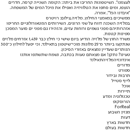
לעצמנו". השיטפונות החריבו את ביתה: הקומה השנייה קרסה, חדרים
הוצפו, ומים סחפו את הטלוויזיה ואפילו את מיכל המים של המשפחה.
"איבדנו הכל", אמרה.
ממשיכים במאמצי החילוץ, מלזיה,צילום: רויטרס
במלזיה השכנה דווח על שני הרוגים, השירותים המטאורולוגיים החריפו
אזהרותיהם מפני גשמים ורוחות עזים, והזהירו גם מפני ים סוער המסכן
ספינות קטנות.
משרד החוץ של מלזיה הודיע ביום שישי כי חילץ כבר 1,459 אזרחים מלזים
שנתקעו ביותר מ־25 מלונות מוכי־שיטפון בתאילנד, וכי יפעל לחילוץ כ־300
הנותרים שעדיין נמצאים באזורי הסיכון.
טעינו? נתקן! אם מצאתם טעות בכתבה, נשמח שתשתפו אותנו
אינדונזיה
מלזיה
תאילנד
מדורים
ספורט
תרבות ובידור
לייף סטייל
אוכל
תיירות
טכנולוגיה ומדע
הורוסקופ
ForReal
מגזין השבוע
דעות
חדשות בארץ
חדשות בעולם