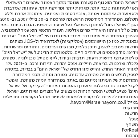
"ישראל היום" הוא גוף תקשורת שנוסד מתוך האמונה שהציבור הישראלי
ראוי לעיתונות טובה יותר, מאוזנת יותר ומדויקת יותר. עיתונות שמדברת
ולא צועקת. עיתונות אמינה, אובייקטיבית ועניינית. עיתונות אחרת וללא
תשלום. המהדורה המודפסת הראשונה פורסמה ב-30 ביולי 2007, וב-2010
הפך "ישראל היום" לעיתון הישראלי בעל שיעור החשיפה הגבוה ביותר בימי
חול. מו"ל העיתון היא ד"ר מרים אדלסון. העורך הראשי הוא עמר לחמנוביץ,
והעורך המייסד הוא עמוס רגב. אתרי האינטרנט של "ישראל היום" בעברית
ובאנגלית, כמו כן היישומונים (אפליקציות) לאנדרואיד ול-iOS, מציגים
חדשות מסביב לשעון, תוכן בלעדי, מבזקים ועדכונים, ניתוחים ופרשנויות,
וידיאו, פודקאסטים ושידורים חיים. פלטפורמות הדיגיטל של "ישראל היום"
כוללות ערוצי חדשות ודעות, תרבות ובידור, לייף סטייל, טכנולוגיה, ספורט,
כלכלה וצרכנות, בריאות, חיילים, אוכל, יהדות, תיירות ורכב. ב-2021 עלו
לאוויר האתר החדש והיישומון החדש של "ישראל היום" בעברית, במטרה
לספק לגולשים חוויה מהירה, עדכנית, בטוחה ונוחה. תכני המהדורה
המודפסת של העיתון זמינים גם באתר, במהדורה יומית מקוונת, ואפשר
לקבל אותם גם בניוזלטר. מועדון ההטבות הייחודי "הקליקה של ישראל
היום" מציע לגולשי האתר הנחות ומבצעים על מוצרים ושירותים. ישראל
היום פתוח להערות, לביקורת ולהצעות לשיפור מקהל הקוראים. פנו אלינו
במייל hayom@israelhayom.co.il.
מבזקים
חדשות
אוכל
תשחץ
ForReal
תרבות