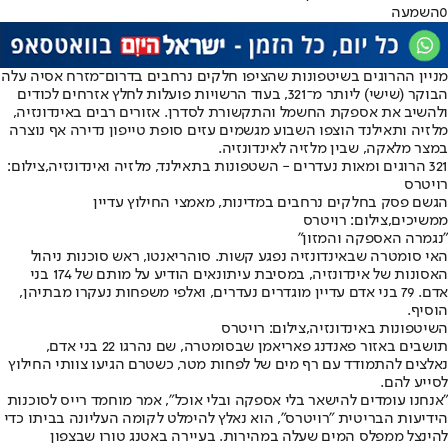
0
השמעה
מניין ההרוגים בשיטפונות שהציפו חלקים נרחבים בדרום־מזרח אסיה עלה
הבוקר (שישי) ליותר מ־321, בעוד הרשויות פועלות לחלץ אזרחים לכודים
ולהשיב את אספקת החשמל והתקשורת לסדרן. אזורים רבים באינדונזיה,
מלזיה ותאילנד הוצפו השבוע מגשמים עזים סופת טייפון נדירה אף נוצרה
במצר מלאקה, שבין מלזיה לאינדונזיה.
321 הרוגים ומאות נעדרים - השטפונות בתאילנד, מלזיה ואינדונזיה,צילום:
רויטרס
הגשם פסק בחלקים נרחבים במדינות, מאמצי החילוץ עדיין
ממשיכים,צילום: רויטרס
"נגמרה האספקה והמזון"
האי סומטרה שבאינדונזיה נפגע קשות. סוהריאנטו, ראש סוכנות ניהול
האסונות של אינדונזיה, במסיבת עיתונאים הודיע על מותם של 174 בני
אדם. 79 בני אדם עדיין מוגדרים נעדרים, ואלפי משפחות נעקרו מבתיהן,
הוסיף.
השיטפונות באינדונזיה,צילום: רויטרס
תושבים באזור פאנדנג פאריאמן שבסומטרה, שם נהרגו 22 בני אדם,
נאלצים להתמודד עם רף מים של לפחות מטר, כשטרם הגיעו צוותי החילוץ
לסייע להם.
"אנחנו עומדים להישאר בלי אספקה ובלי אוכל", אמר מוחמד רייס לסוכנות
הידיעות הבריטית "רויטרס", הוא נאלץ להימלט לקומה העליונה בביתו כדי
להינצל ממפלס המים שעלה במהירות. בעיירה באטנג טורו שבצפון