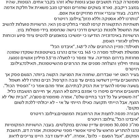
סומטרה קברו תושבים שבע גופות שלא זוהו בקבר אחים. הגופות, שהיו
במצב ריקבון, נארזו בשקים שחורים ונפרקו מגב משאית אל חלקת אדמה
רחבה, בעוד עוברי אורח מחזיקים את אפם.
"נותרנו ללא אספקה וללא מזון",צילום: רויטרס
תשתיות התקשורת קרסו לגמרי בחלקים מן האי, הרשויות פועלות להשיב
את החשמל ולפנות כבישים ודרכי גישה שנחסמו בידי מפולות בוץ.
הרשויות באינדונזיה הודיעו כי ימשיכו במאמצים להטיס ציוד סיוע וכוחות
חילוץ לאזורי האסון.
תאילנד: מניין ההרוגים עלה ל־145, "איבדנו הכל"
ממשלת תאילנד מסרה כי 145 בני אדם נהרגו בשיטפונות שפקדו שמונה
מחוזות בדרום המדינה. עוד נמסר כי למעלה מ־3.5 מיליון אנשים נפגעו.
צוותי חילוץ והצלחה מפנים את ההרוגים מהשיטפונות, תאילנד,צילום:
רויטרס
בעיר האט יאי שבדרום, שחווה את הפגיעה הקשה ביותר, הגשם פסק אך
התושבים עדיין דשדשו במים עד גובה הקרסול, רבים נותרו ללא חשמל
בשעה שניסו להעריך את הנזק לבתיהם. אחד מהם אמר כי "הפסיד הכול".
תושבים אחרים סיפרו כי אמנם ביתם לא הוצף, אך חייהם הושבתו כליל.
"זה משפיע על כל דבר בחיים שלנו", אמרה סומפורם פטצ'ה, "הבית שלי לא
הוצף, אבל הייתי תקועה כאילו הייתי על אי - לא יכולתי ללכת לשום
מקום".
חבורה מנסה לחצות את הרחובות המוצפים,צילום: רויטרס
"איבדנו הכל",צילום: רויטרס
סה״כ 30,000 מפונים עדיין שוהים במקלטים. בעבר, הרשויות המקומיות
נהגו להתריע מראש על פינוי אפשרי מפני שיטפונות, אמרה דנג, תושבת
המקום, "אבל הפעם - כלום", אמרה. "לא ידענו דבר. היינו צריכים לדאוג