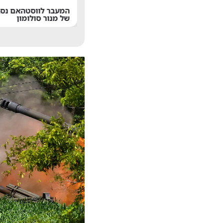
בגיל 68: אביו של ליונל מסי הלך
המעבר לווסטהאם נסג
לעולמו
של מנור סולומון