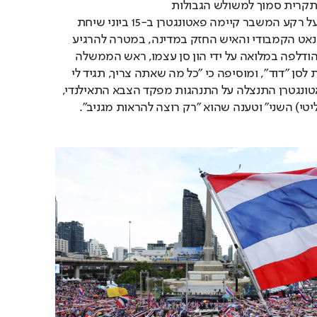
במאי נהרג חייל קמבודי בתקרית סמוך למשולש הגבולות 
תאילנד-קמבודיה-לאוס. על רקע המשבר קיימה פאטונגטרן ב-15 ביוני שיחת 
טלפון עם הון סן, נשיא הסנאט הקמבודי והאיש החזק במדינה, במטרה להרגיע 
את המתיחות. בשיחה, שהודלפה במלואה על ידי הון סן עצמו, ראש הממשלה 
התאילנדית נשמעת קוראת לסן ״דוד״, ומוסיפה כי ״כל מה שאתה צריך, תגיד לי 
ואני אסדר לך״. בשיחה פאטונגטרן התנצלה על התנהגות מפקד הצבא התאילנדי, 
י) השני״ וטענה שהוא ״רק רוצה להראות מגניב״.