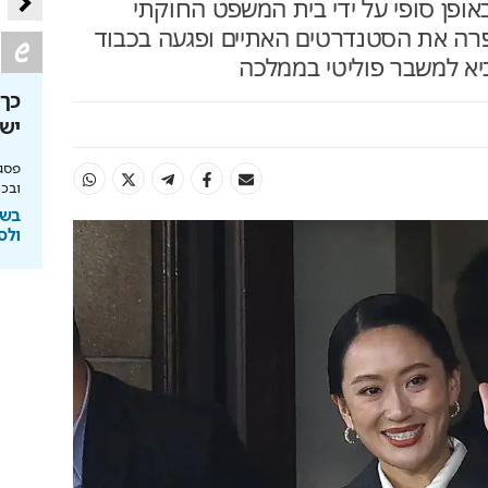
אופן סופי על ידי בית המשפט החוקתי
רה את הסטנדרטים האתיים ופגעה בכבוד
א למשבר פוליטי בממלכה
ולים
הסוד לקירות נקיים ללא כתמים
כך 
נחשף
יש
יחסי הימור משופרים, הפקדות ב-Apple Pay
מומחה BG BOND עושה סדר על המדפים ומציג
פסגת
את מותג הצבע SIMPLY
ובכי
ימורים
בשיתוף BG BOND
בשי
ולס