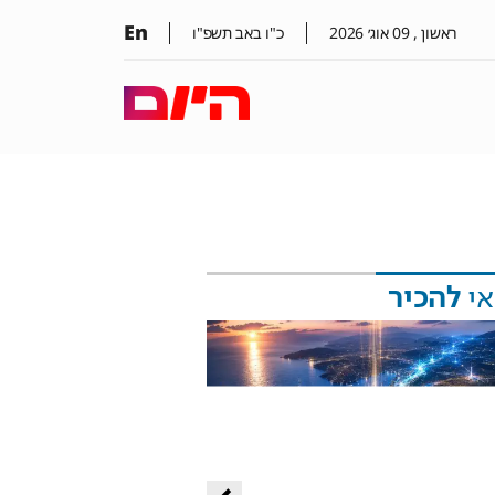
En
ראשון ,
09
אוג׳
2026
כ"ו באב תשפ"ו
אי
להכיר