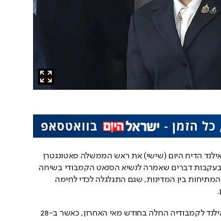
בית המשפט החוקתי בתאילנד הדיח היום (שישי) את ראש הממשלה פאטונגטרן 
צ'ינוואט מתפקידה, וזאת בעקבות דברים שאמרה לנשיא הסנאט הקמבודי בשיחה 
שהקלטתה דלפה במהלך המתיחות בין המדינות, שגם התגלגלה לכדי לחימה 
.
המתיחות הצבאית בין תאילנד לקמבודיה החלה בחודש מאי האחרון, כאשר ב-28 