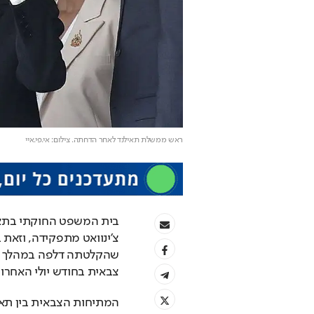
ראש ממשלת תאילנד לאחר הדחתה
. צילום: אי.פי.איי
צבאית בחודש יולי האחרון