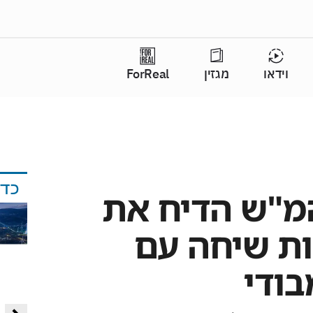
וידאו
מגזין
ForReal
כד
המ"ש הדיח את
ת שיחה עם
בודי