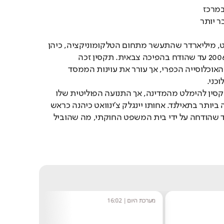
משפחת צ'ינוואט עומדת במרכז 
הפוליטיקה התאילנדית כבר יותר 
פאטונגטרן, תקסין צ'ינוואט, מיליארדר שהתעשר מתחום הטלקומוניקציה, כיהן 
כראש ממשלה בין 2006-2001 עד שהודח בהפיכה צבאית. תקסין זכה 
לפופולריות עצומה בקרב האוכלוסייה הכפרי, אך עורר את עוינות הממסד 
כני.
בעקבות ההפיכה, נאלץ תקסין להימלט מהמדינה, אך התנועה הפוליטית שלו 
המשיכה להיות המשפיעה ביותר בתאילנד. אחותו יינגלק צ'ינוואט כיהנה כראש 
ממשלה בין 2014-2011, עד שהודחה על ידי בית המשפט החוקתי, מה שהוביל 
מערכת היום
|
16:02
אסף גולן