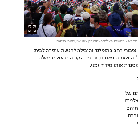
 נגד ראש ממשלת תאילנד פאטונגטרן צ'ינוואט,
צילום: רויטרס
דליפת השיחה עוררה זעם ציבורי רחב בתאילנד והובילה להגשת עתירה לבית 
המשפט החוקתי. ב-1 ביולי הושעתה פאטונגטרן מתפקידה כראש ממשלה 
גרת אותו סידור זמני.
בהמשך החודש התדרדרה 
המתיחות בין המדינות לכדי 
עימות צבאי, שהוביל למותם של 
יותר מ-40 אנשים ומאות אלפים 
נוספים נאלצו להימלט מבתיהם 
לאורך הגבול. לפי שעה, שוררת 
הפסקת אש מתוחה ורוויית 