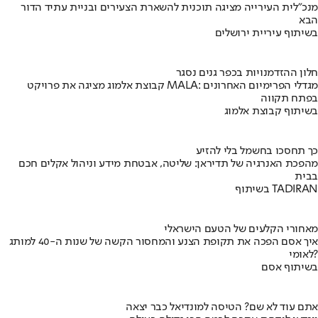
מנכ"לית העירייה מציגה תוכנית להשארת הצעירים ובניית עתיד הדור
הבא
בשיתוף עיריית ירושלים
חלון ההזדמנויות בכפר גנים נסגר
קבוצת אלמוג מציגה את פרויקט MALA: מגדלי הפרימיום האחרונים
בפתח תקווה
בשיתוף קבוצת אלמוג
כך תחסכו בחשמל בלי להזיע
מהפכת האנרגיה של תדיראן: שליטה, אבטחת מידע וניהול אקלים חכם
בבית
בשיתוף TADIRAN
מאחורי הקלעים של הטעם הישראלי
איך אסם הפכה את תקופת הצנע והמחסור הקשה של שנות ה-40 למותג
לאומי?
בשיתוף אסם
אתם עוד לא שם? הטיסה למונדיאל כבר יצאה