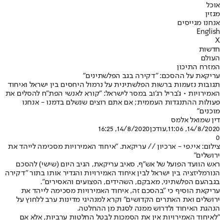
אוכל
מגזין
אנחנו מגייסים
English
X
חדשות
העולם
המזרח התיכון
עריקאת על ההסכם: "דקירה בגב הפלשתינים"
תגובות נזעמות ברשות הפלשתינית על נרמול היחסים בין ישראל ואיחוד
האמירויות • ג'בריל רג'וב במסר לישראל: "קורא לאנשי הפת"ח להסלים את
פעולות ההתנגדות העממית; אם אתם רוצים שנשלם בדמנו - אנחנו
מוכנים"
דין שמואל אלמס
14/8/2020, 11:06
,עודכן
14/8/2020, 16:25
0
צילום: איי.פי - ארכיון // עריקאת. "איחוד האמירויות מסכימה לייהד את
ירושלים"
ראש הוועד הפועל של אש"ף, סאיב עריקאת, הגיב היום (שישי) להסכם
הנורמליזציה בין ישראל לבין איחוד האמירויות והגדיר אותו בתור "דקירה
בגב
העם הפלשתיני
, מאבקם, השהידים, הפצועים והאסירים".
עריקאת הוסיף כי "בהסכם זה, איחוד האמירויות מסכימה לייהד את
ירושלים ואת האתרים הקדושים" וקרא למנהיגי מדינות ערב ללחוץ על
הנהגת האיחוד ולדרוש ממנה לסגת מן ההחלטה.
"לאיחוד האמירויות אין את הסמכות לבטל החלטות ערביות, אלא אם