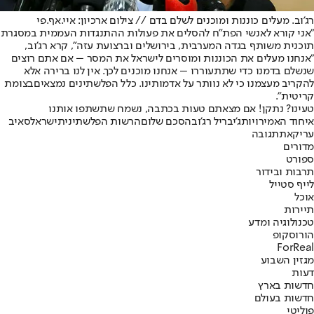
רג'וב. מעלים כוננות ומוכנים לשלם בדם // צילום ארכיון: איי.אף.פי
"אני קורא לאנשי הפת"ח להסלים את פעולות ההתנגדות העממית במסגרת
תוכנית משותף בגדה המערבית, בירושלים וברצועת עזה", קרא רג'וב,
"אנחנו מעלים את הכוננות ומוסרים לישראל את המסר – אם אתם רוצים
שנשלם בדמנו כדי שתתעוררו – אנחנו מוכנים לכך. אין לנו ברירה אלא
להקריב מעצמנו כי לא נוותר על אדמותינו. כלל הפלשתינים נמצאים
בצומת
קריטית
".
טעינו? נתקן! אם מצאתם טעות בכתבה, נשמח שתשתפו אותנו
איחוד האמירויות
ג'יבריל רג'וב
הסכם שלום
הרשות הפלשתינית
ישראל
סאיב
עריקאת
תגובה
מדורים
ספורט
תרבות ובידור
לייף סטייל
אוכל
תיירות
טכנולוגיה ומדע
הורוסקופ
ForReal
מגזין השבוע
דעות
חדשות בארץ
חדשות בעולם
פוליטי