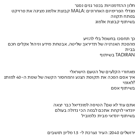
חלון ההזדמנויות בכפר גנים נסגר
קבוצת אלמוג מציגה את פרויקט MALA: מגדלי הפרימיום האחרונים
בפתח תקווה
בשיתוף קבוצת אלמוג
כך תחסכו בחשמל בלי להזיע
מהפכת האנרגיה של תדיראן: שליטה, אבטחת מידע וניהול אקלים חכם
בבית
בשיתוף TADIRAN
מאחורי הקלעים של הטעם הישראלי
איך אסם הפכה את תקופת הצנע והמחסור הקשה של שנות ה-40 למותג
לאומי?
בשיתוף אסם
אתם עוד לא שם? הטיסה למונדיאל כבר יצאה
יונדאי לוקחת אתכם לבמה הכי גדולה בעולם
בשיתוף יונדאי מבית כלמוביל
ירושלים 2040: העיר נערכת ל- 1.5 מליון תושבים