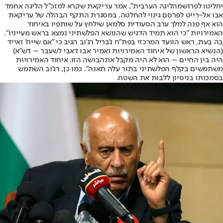
יחליטו לפרוש
מהליגה הערבית
", אמר עריקאת שקרא למזכ"ל הליגה אחמד
אבו אל-רייט לפרסם גינוי להחלטה. במסגרת התקף הבהלה של עריקאת
הוא אף פנה למלך ערב הסעודית סלמאן שילחץ על שותפיו באיחוד
האמירויות "כי הוא תמיד הדגיש שהנושא הפלשתיני נמצא בראש מעייניו".
בה בעת, ראש הוועד המרכזי בפת"ח ג'בריל רג'וב הגיב כי "אם שייח' זאייד
(הנשיא הראשון של איחוד האמירויות ואמיר אבו דאבי לשעבר – דש"א)
היה בין החיים – הוא לא היה מקבל את
הבושה הזו
. איחוד האמירויות
משתמשים בקלף הפלשתיני בתור עלה תאנה". כמו כן, רג'וב השתמש
בסמכותו בניסיון ללבות את השטח.