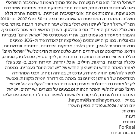
"ישראל היום" הוא גוף תקשורת שנוסד מתוך האמונה שהציבור הישראלי
ראוי לעיתונות טובה יותר, מאוזנת יותר ומדויקת יותר. עיתונות שמדברת
ולא צועקת. עיתונות אמינה, אובייקטיבית ועניינית. עיתונות אחרת וללא
תשלום. המהדורה המודפסת הראשונה פורסמה ב-30 ביולי 2007, וב-2010
הפך "ישראל היום" לעיתון הישראלי בעל שיעור החשיפה הגבוה ביותר בימי
חול. מו"ל העיתון היא ד"ר מרים אדלסון. העורך הראשי הוא עמר לחמנוביץ,
והעורך המייסד הוא עמוס רגב. אתרי האינטרנט של "ישראל היום" בעברית
ובאנגלית, כמו כן היישומונים (אפליקציות) לאנדרואיד ול-iOS, מציגים
חדשות מסביב לשעון, תוכן בלעדי, מבזקים ועדכונים, ניתוחים ופרשנויות,
וידיאו, פודקאסטים ושידורים חיים. פלטפורמות הדיגיטל של "ישראל היום"
כוללות ערוצי חדשות ודעות, תרבות ובידור, לייף סטייל, טכנולוגיה, ספורט,
כלכלה וצרכנות, בריאות, חיילים, אוכל, יהדות, תיירות ורכב. ב-2021 עלו
לאוויר האתר החדש והיישומון החדש של "ישראל היום" בעברית, במטרה
לספק לגולשים חוויה מהירה, עדכנית, בטוחה ונוחה. תכני המהדורה
המודפסת של העיתון זמינים גם באתר, במהדורה יומית מקוונת, ואפשר
לקבל אותם גם בניוזלטר. מועדון ההטבות הייחודי "הקליקה של ישראל
היום" מציע לגולשי האתר הנחות ומבצעים על מוצרים ושירותים. ישראל
היום פתוח להערות, לביקורת ולהצעות לשיפור מקהל הקוראים. פנו אלינו
במייל hayom@israelhayom.co.il.
יום רביעי, 10.6.2026
כ"ה בסיון תשפ"ו
חדשות
דעות
ספורט
ForReal
תרבות ובידור