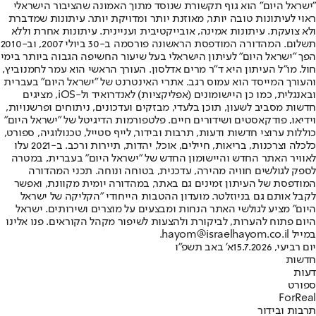
"ישראל היום" הוא גוף תקשורת שנוסד מתוך האמונה שהציבור הישראלי
ראוי לעיתונות טובה יותר, מאוזנת יותר ומדויקת יותר. עיתונות שמדברת
ולא צועקת. עיתונות אמינה, אובייקטיבית ועניינית. עיתונות אחרת וללא
תשלום. המהדורה המודפסת הראשונה פורסמה ב-30 ביולי 2007, וב-2010
הפך "ישראל היום" לעיתון הישראלי בעל שיעור החשיפה הגבוה ביותר בימי
חול. מו"ל העיתון היא ד"ר מרים אדלסון. העורך הראשי הוא עמר לחמנוביץ,
והעורך המייסד הוא עמוס רגב. אתרי האינטרנט של "ישראל היום" בעברית
ובאנגלית, כמו כן היישומונים (אפליקציות) לאנדרואיד ול-iOS, מציגים
חדשות מסביב לשעון, תוכן בלעדי, מבזקים ועדכונים, ניתוחים ופרשנויות,
וידיאו, פודקאסטים ושידורים חיים. פלטפורמות הדיגיטל של "ישראל היום"
כוללות ערוצי חדשות ודעות, תרבות ובידור, לייף סטייל, טכנולוגיה, ספורט,
כלכלה וצרכנות, בריאות, חיילים, אוכל, יהדות, תיירות ורכב. ב-2021 עלו
לאוויר האתר החדש והיישומון החדש של "ישראל היום" בעברית, במטרה
לספק לגולשים חוויה מהירה, עדכנית, בטוחה ונוחה. תכני המהדורה
המודפסת של העיתון זמינים גם באתר, במהדורה יומית מקוונת, ואפשר
לקבל אותם גם בניוזלטר. מועדון ההטבות הייחודי "הקליקה של ישראל
היום" מציע לגולשי האתר הנחות ומבצעים על מוצרים ושירותים. ישראל
היום פתוח להערות, לביקורת ולהצעות לשיפור מקהל הקוראים. פנו אלינו
במייל hayom@israelhayom.co.il.
יום רביעי, 15.7.2026
א' באב תשפ"ו
חדשות
דעות
ספורט
ForReal
תרבות ובידור