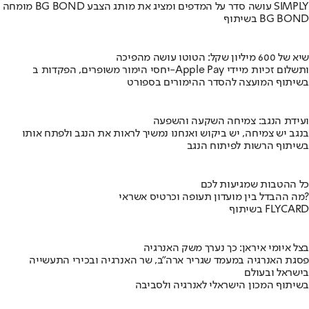
מומחה BG BOND עושה סדר על המדפים ומציג את מותג הצבע SIMPLY
בשיתוף BG BOND
שיא של 600 מיליון שקל: הטוטו עושה מהפיכה
יחסי הימור משופרים, הפקדות ב-Apple Pay ותשלום זכיות מיידי
בשיתוף המועצה להסדר ההימורים בספורט
ועידת הנגב: צמיחה השקעה והשפעה
בנגב יש צמיחה, יש ביקוש ואנחנו נמשיך לראות את הנגב ולפתח אותו
בשיתוף הרשות לפיתוח הנגב
כל ההטבות שמגיעות לכם
מה ההבדל בין מועדון תעופה וכרטיס אשראי?
בשיתוף FLYCARD
בצל איומי איראן: כך נערך משק האנרגיה
פסגת האנרגיה במעמד שגריר ארה"ב, שר האנרגיה ובכירי התעשייה
בישראל ובעולם
בשיתוף המכון הישראלי לאנרגיה ולסביבה