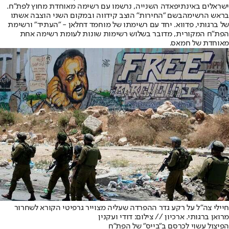
ישראלים באינתיפאדה השנייה, נרשמו עם רשימה מאוחדת מחוץ לפת"ח.
בראש הרשימה
בשם "החירות" הוצב קידווה ובמקום השני הוצבה אשתו
של ברגותי, פדווא. יחד עם רשימתו של מוחמד דחלאן - "העתיד" ורשימת
הפת"ח המקורית, מדובר בשלוש רשימות שונות לעומת רשימה אחת
מאוחדת של חמאס.
חיילי צה"ל על רקע גדר ההפרדה שעליה מצוייר גרפיטי הקורא לשחרור
מרואן ברגותי. ארכיון // צילום: דודי ועקנין
הפיצול עשוי לכרסם ב"בייס" של הפת"ח