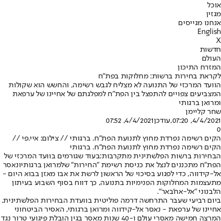
אוכל
מגזין
אנחנו מגייסים
English
X
חדשות
העולם
המזרח התיכון
לקראת בחירות ברשות: מחלוקות בפת"ח
הוועד המרכזי של התנועה לא מצליח לגבש רשימה, והחשש הוא שקולות
המצביעים צפויים להתפצל בין הפת"ח למפלגתם של אחיינו של ערפאת
ומרואן ברגותי
שחר קליימן
4/4/2021, 07:20
,עודכן
4/4/2021, 07:52
0
הקים רשימה נפרדת מחוץ לתנועת הפת"ח. ברגותי // צילום: איי.פי //
הקים רשימה נפרדת מחוץ לתנועת הפת"ח. ברגותי
הבחירות ברשות הפלשתינית מתקרבות:
בעוד שגורמים בוועד המרכזי של
הפת"ח מתכננים לנצל את כניסת רשימת "החירות" של
מרואן ברגותי
ונאסר
אל-קידווה, כדי לפגוע בסיכוי של הראשון לרשת את אבו מאזן בבוא היום -
מתעצמות המחלוקות הפנימיות בתנועה, כך דווח בסוף השבוע בעיתון
הלבנוני "אל-אח'באר".
ביום רביעי שעבר התרחשה דרמה פוליטית בוועדת הבחירות הפלשתינית.
אחיינו של ערפאת - נאסר אל-קידווה ו
מרואן ברגותי
, האסיר הביטחוני
המרצה חמישה מאסרי עולם ו-40 שנות מאסר בגין הובלת פיגועי טרור נגד