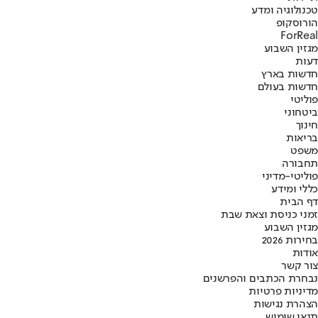
טכנולוגיה ומדע
הורוסקופ
ForReal
מגזין השבוע
דעות
חדשות בארץ
חדשות בעולם
פוליטי
ביטחוני
חינוך
בריאות
משפט
תחבורה
פוליטי-מדיני
כללי ומידע
דף הבית
זמני כניסת וצאת שבת
מגזין השבוע
בחירות 2026
אודות
צור קשר
נבחרת הכתבים והפרשנים
מדיניות פרטיות
הצהרת נגישות
תנאי שימוש