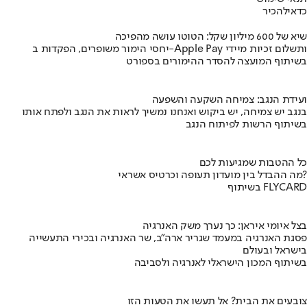
כדאי
להכיר
שיא של 600 מיליון שקל: הטוטו עושה מהפיכה
יחסי הימור משופרים, הפקדות ב-Apple Pay ותשלום זכיות מיידי
בשיתוף המועצה להסדר ההימורים בספורט
ועידת הנגב: צמיחה השקעה והשפעה
בנגב יש צמיחה, יש ביקוש ואנחנו נמשיך לראות את הנגב ולפתח אותו
בשיתוף הרשות לפיתוח הנגב
כל ההטבות שמגיעות לכם
מה ההבדל בין מועדון תעופה וכרטיס אשראי?
בשיתוף FLYCARD
בצל איומי איראן: כך נערך משק האנרגיה
פסגת האנרגיה במעמד שגריר ארה"ב, שר האנרגיה ובכירי התעשייה
בישראל ובעולם
בשיתוף המכון הישראלי לאנרגיה ולסביבה
צובעים את הבית? אל תעשו את הטעות הזו