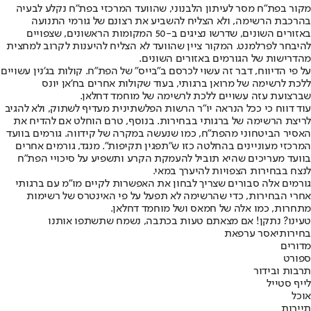
מקור בפת"ח מסר לעיתון הלבנוני, שהוועד המרכזי בפת"ח נקלע לבעיה
בהרכבת הרשימה, ולא הצליח להשביע את רצונם של גורמי התנועה
באזורים השונים, שדרשו נציגים ב-50 המקומות הראשונים, שצפויים
להיבחר לפרלמנט. המקור ציין שהוועד לא הצליח להיענות לקרוב למחצית
מהדרישות של הגורמים באזורים השונים.
על פי הדיווח, דבר זה עשוי לכרסם ב"בייס" של הפת"ח. קולות בג'נין עשויים
ללכת לרשימה של מרואן ברגותי, בעוד שקולות אחרים בח'אן יונס
שברצועת עזה עשויים ללכת לרשימה של מוחמד דחלאן.
עוד דווח כי ככל הנראה יו"ר הרשות הפלשתינית מעדיף לשתוק, ולא להגיב
לריצת הרשימה של ברגותי בבחירות. בנוסף, טרם הוחלט אם להדיח את
האסיר הביטחוני מהפת"ח, כמו שנעשה במקרה של קידווה. גורמים בוועד
המרכזי מעוניינים בהחלטה כזו ש"תפגין תקיפות". מנגד, גורמים אחרים
בוועד מעריכים שהיא תוביל להעמקת הקרע ותשפיע על סיכויי הפת"ח
לנצח בבחירות הצפויות להיערך במאי.
גורמים אלה סבורים שצריך לבחון את האפשרות לקיים מו"מ עם ברגותי
אחרי הבחירות, כדי שהרשימה לא תפעל על פי האינטרס של רשימות
מתחרות, כמו אלה של חמאס ושל מוחמד דחלאן.
טעינו? נתקן! אם מצאתם טעות בכתבה, נשמח שתשתפו אותנו
בחירות
יאסר ערפאת
מדורים
ספורט
תרבות ובידור
לייף סטייל
אוכל
תיירות