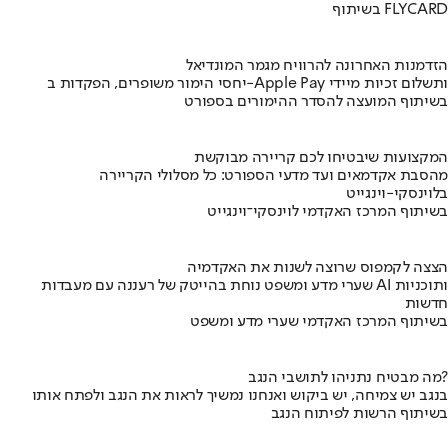
בשיתוף FLYCARD
הזדמנות האחרונה להרוויח מגמר המונדיאל
יחסי הימור משופרים, הפקדות ב-Apple Pay ותשלום זכיות מיידי
בשיתוף המועצה להסדר ההימורים בספורט
המקצועות שיבטיחו לכם קריירה מבוקשת
מהסבת אקדמאים ועד מדעי הספורט: כל מסלולי הקריירה
בלוינסקי-וינגייט
בשיתוף המרכז האקדמי לוינסקי־וינגייט
הצצה לקמפוס שרוצה לשנות את האקדמיה
שערי מדע ומשפט נוחת בהייטק של רעננה עם מעבדות AI ותוכניות
חדשות
בשיתוף המרכז האקדמי שערי מדע ומשפט
מה מבטיח נתניהו לתושבי הנגב?
בנגב יש צמיחה, יש ביקוש ואנחנו נמשיך לראות את הנגב ולפתח אותו
בשיתוף הרשות לפיתוח הנגב