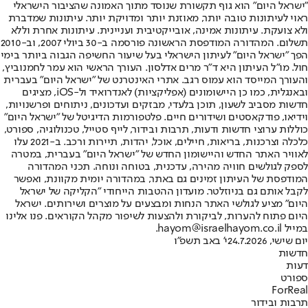
"ישראל היום" הוא גוף תקשורת שנוסד מתוך האמונה שהציבור הישראלי
ראוי לעיתונות טובה יותר, מאוזנת יותר ומדויקת יותר. עיתונות שמדברת
ולא צועקת. עיתונות אמינה, אובייקטיבית ועניינית. עיתונות אחרת וללא
תשלום. המהדורה המודפסת הראשונה פורסמה ב-30 ביולי 2007, וב-2010
הפך "ישראל היום" לעיתון הישראלי בעל שיעור החשיפה הגבוה ביותר בימי
חול. מו"ל העיתון היא ד"ר מרים אדלסון. העורך הראשי הוא עמר לחמנוביץ,
והעורך המייסד הוא עמוס רגב. אתרי האינטרנט של "ישראל היום" בעברית
ובאנגלית, כמו כן היישומונים (אפליקציות) לאנדרואיד ול-iOS, מציגים
חדשות מסביב לשעון, תוכן בלעדי, מבזקים ועדכונים, ניתוחים ופרשנויות,
וידיאו, פודקאסטים ושידורים חיים. פלטפורמות הדיגיטל של "ישראל היום"
כוללות ערוצי חדשות ודעות, תרבות ובידור, לייף סטייל, טכנולוגיה, ספורט,
כלכלה וצרכנות, בריאות, חיילים, אוכל, יהדות, תיירות ורכב. ב-2021 עלו
לאוויר האתר החדש והיישומון החדש של "ישראל היום" בעברית, במטרה
לספק לגולשים חוויה מהירה, עדכנית, בטוחה ונוחה. תכני המהדורה
המודפסת של העיתון זמינים גם באתר, במהדורה יומית מקוונת, ואפשר
לקבל אותם גם בניוזלטר. מועדון ההטבות הייחודי "הקליקה של ישראל
היום" מציע לגולשי האתר הנחות ומבצעים על מוצרים ושירותים. ישראל
היום פתוח להערות, לביקורת ולהצעות לשיפור מקהל הקוראים. פנו אלינו
במייל hayom@israelhayom.co.il.
יום שישי, 24.7.2026
י' באב תשפ"ו
חדשות
דעות
ספורט
ForReal
תרבות ובידור