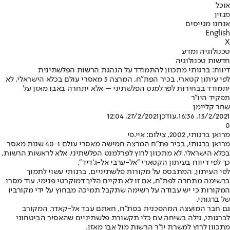
אוכל
מגזין
אנחנו מגייסים
English
X
טכנולוגיה ומדע
חדשות טכנולוגיה
דיווח: ברגותי מתכוון להתמודד על הנהגת הרשות הפלשתינית
לפי עיתון קטארי, בכיר הפת"ח, המרצה 5 מאסרי עולם בכלא הישראלי, לא
יתמודד בבחירות לפרלמנט הפלשתיני – אלא יתחרה באבו מאזן על
תפקיד היו"ר
שחר קליימן
13/2/2021, 16:36
,עודכן
27/2/2021, 12:04
0
מרואן ברגותי, 2002, צילום: איי.פי
מרואן ברגותי, בכיר פת"ח המרצה חמישה מאסרי עולם ו-40 שנות מאסר
בכלא הישראלי, לא מתכוון לרוץ לפרלמנט הפלשתיני, אלא לראשות הרשות,
כך לפי דיווח בעיתון הקטארי "אל-ערבי אל-ג'דיד".
לפי העיתון, המתבסס על מקורות פלשתיניים, ברגותי עשוי לתמוך
ברשימה מתחרה לפת"ח, אם זו לא תקיים הליך דמוקרטי פנימי. עוד מסרו
המקורות כי יש עבודה על רשימה שתקבל תמיכה מבחוץ על ידי מקורביו
של ברגותי.
גם חבר המועצה המהפכנית בפת"ח, חאתם עבד אל-קאדר, המקורב
לברגותי, גילה בשיחה עם כלי תקשורת פלשתיניים שהאסיר הביטחוני
מתכוון לרוץ למשרת יו"ר הרשות מול אבו מאזן.