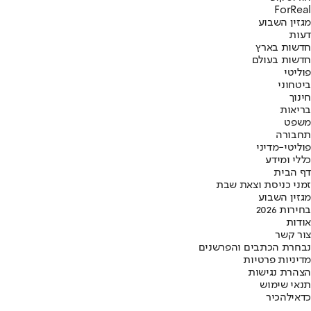
ForReal
מגזין השבוע
דעות
חדשות בארץ
חדשות בעולם
פוליטי
ביטחוני
חינוך
בריאות
משפט
תחבורה
פוליטי-מדיני
כללי ומידע
דף הבית
זמני כניסת וצאת שבת
מגזין השבוע
בחירות 2026
אודות
צור קשר
נבחרת הכתבים והפרשנים
מדיניות פרטיות
הצהרת נגישות
תנאי שימוש
כדאי
להכיר