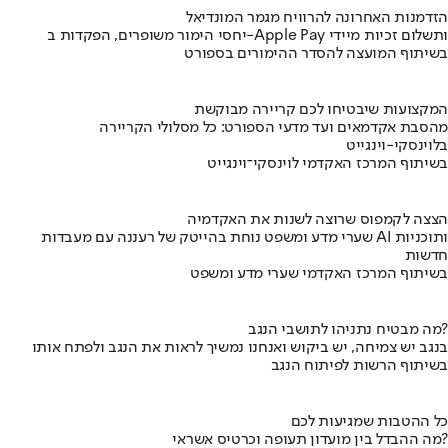
הזדמנות האחרונה להרוויח מגמר המונדיאל
יחסי הימור משופרים, הפקדות ב-Apple Pay ותשלום זכיות מיידי
בשיתוף המועצה להסדר ההימורים בספורט
המקצועות שיבטיחו לכם קריירה מבוקשת
מהסבת אקדמאים ועד מדעי הספורט: כל מסלולי הקריירה
בלוינסקי-וינגייט
בשיתוף המרכז האקדמי לוינסקי־וינגייט
הצצה לקמפוס שרוצה לשנות את האקדמיה
שערי מדע ומשפט נוחת בהייטק של רעננה עם מעבדות AI ותוכניות
חדשות
בשיתוף המרכז האקדמי שערי מדע ומשפט
מה מבטיח נתניהו לתושבי הנגב?
בנגב יש צמיחה, יש ביקוש ואנחנו נמשיך לראות את הנגב ולפתח אותו
בשיתוף הרשות לפיתוח הנגב
כל ההטבות שמגיעות לכם
מה ההבדל בין מועדון תעופה וכרטיס אשראי?