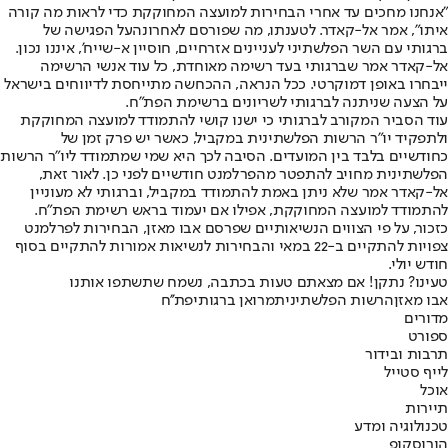
"אנחנו מחכים עד אחרי הבחירות למועצה המחוקקת כדי לראות מה קורה
איתו", אמר אל-קאדר. לטענתו, מה ש
פורסם לאחרונה
על הפגישה של
ברגותי עם השר הפלשתיני לעניינים אזרחיים, חוסיין א-שייח', איננו נכון.
אל-קאדר אמר שברגותי בעד רשימה מאוחדת, כל עוד אנשי הרשימה
ייבחרו באופן דמוקרטי. ככל הנראה, ההכחשה מתייחסת לדיווחים בישראל
על הצעה שניתנה לברגותי לשריונים ברשימת הפת"ח.
עוד הסביר המקורב לברגותי כי ישנו קושי להתמודד למועצה המחוקקת
ולתפקיד יו"ר הרשות הפלשתינית במקביל, כאשר יש פרק זמן של
כחודשיים בלבד בין המועדים. הסיבה לכך היא שמי שמתמודד ליו"ר הרשות
הפלשתינית מחויב להתפטר מהפרלמנט חודשיים לפני כן. לאור זאת,
אל-קאדר אמר שלא ניתן באמת להתמודד במקביל, וברגותי לא מעוניין
להתמודד למועצה המחוקקת, אפילו אם יעמוד בראש רשימת הפת"ח.
כזכור, על פי הצווים הנשיאותיים שפרסם אבו מאזן, הבחירות לפרלמנט
צפויות להתקיים ב-22 במאי והבחירות לנשיאות אמורות להתקיים בסוף
חודש יולי.
טעינו? נתקן! אם מצאתם טעות בכתבה, נשמח שתשתפו אותנו
אבו מאזן
הרשות הפלשתינית
מרואן ברגותי
פת''ח
מדורים
ספורט
תרבות ובידור
לייף סטייל
אוכל
תיירות
טכנולוגיה ומדע
הורוסקופ