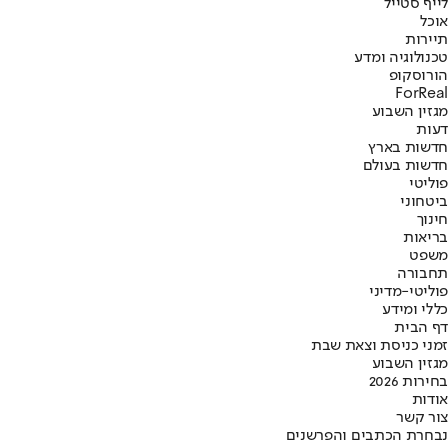
לייף סטייל
אוכל
תיירות
טכנולוגיה ומדע
הורוסקופ
ForReal
מגזין השבוע
דעות
חדשות בארץ
חדשות בעולם
פוליטי
ביטחוני
חינוך
בריאות
משפט
תחבורה
פוליטי-מדיני
כללי ומידע
דף הבית
זמני כניסת וצאת שבת
מגזין השבוע
בחירות 2026
אודות
צור קשר
נבחרת הכתבים והפרשנים