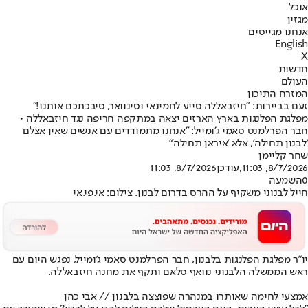
אוכל
מגזין
אנחנו מגייסים
English
X
חדשות
העולם
המזרח התיכון
זעם בביירות: "חיזבאללה סייע לחמינאי וסינוואר, סיבכתכם אותנו!"
מפלגת הפלנגות בארץ הארזים יצאה במתקפה חריפה נגד חיזבאללה •
חבר הפרלמנט סאמי ג'ומייל: "אנחנו מתמודדים עם אנשים שאין אצלם
'לבנון תחילה', אלא 'איראן תחילה'"
שחר קליימן
8/7/2026, 11:03
,עודכן
8/7/2026, 11:03
0
השמעה
חייל לבנוני משקיף על ההרס בדרום לבנון. צילום: אי.פי.אי
יו"ר מפלגת הפלנגות בלבנון, חבר הפרלמנט סאמי ג'ומייל, נפגש היום עם
ראש הממשלה הלבנוני נוואף סלאם ותקף את מחנה חיזבאללה.
אמצעי לחימה שאותרו במנהרה שפוצצה בלבנון // אבי כהן