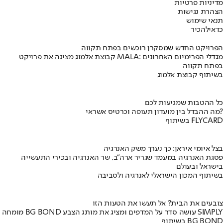
מדיניות פרטיות
הצהרת נגישות
תנאי שימוש
כדאי
להכיר
הפרויקט החדש שמסקרן רוכשים בפתח תקווה
קבוצת אלמוג מציגה את פרויקט MALA: מגדלי הפרימיום האחרונים
בפתח תקווה
בשיתוף קבוצת אלמוג
כל ההטבות שמגיעות לכם
מה ההבדל בין מועדון תעופה וכרטיס אשראי?
בשיתוף FLYCARD
בצל איומי איראן: כך נערך משק האנרגיה
פסגת האנרגיה במעמד שגריר ארה"ב, שר האנרגיה ובכירי התעשייה
בישראל ובעולם
בשיתוף המכון הישראלי לאנרגיה ולסביבה
צובעים את הבית? אל תעשו את הטעות הזו
מומחה BG BOND עושה סדר על המדפים ומציג את מותג הצבע SIMPLY
בשיתוף BG BOND