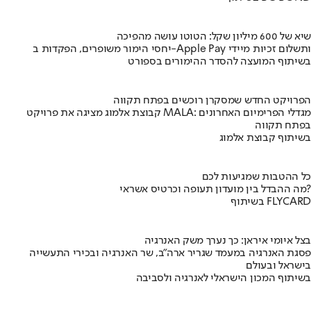
שיא של 600 מיליון שקל: הטוטו עושה מהפיכה
יחסי הימור משופרים, הפקדות ב-Apple Pay ותשלום זכיות מיידי
בשיתוף המועצה להסדר ההימורים בספורט
הפרויקט החדש שמסקרן רוכשים בפתח תקווה
קבוצת אלמוג מציגה את פרויקט MALA: מגדלי הפרימיום האחרונים
בפתח תקווה
בשיתוף קבוצת אלמוג
כל ההטבות שמגיעות לכם
מה ההבדל בין מועדון תעופה וכרטיס אשראי?
בשיתוף FLYCARD
בצל איומי איראן: כך נערך משק האנרגיה
פסגת האנרגיה במעמד שגריר ארה"ב, שר האנרגיה ובכירי התעשייה
בישראל ובעולם
בשיתוף המכון הישראלי לאנרגיה ולסביבה