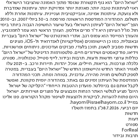
"ישראל היום" הוא גוף תקשורת שנוסד מתוך האמונה שהציבור הישראלי
ראוי לעיתונות טובה יותר, מאוזנת יותר ומדויקת יותר. עיתונות שמדברת
ולא צועקת. עיתונות אמינה, אובייקטיבית ועניינית. עיתונות אחרת וללא
תשלום. המהדורה המודפסת הראשונה פורסמה ב-30 ביולי 2007, וב-2010
הפך "ישראל היום" לעיתון הישראלי בעל שיעור החשיפה הגבוה ביותר בימי
חול. מו"ל העיתון היא ד"ר מרים אדלסון. העורך הראשי הוא עמר לחמנוביץ,
והעורך המייסד הוא עמוס רגב. אתרי האינטרנט של "ישראל היום" בעברית
ובאנגלית, כמו כן היישומונים (אפליקציות) לאנדרואיד ול-iOS, מציגים
חדשות מסביב לשעון, תוכן בלעדי, מבזקים ועדכונים, ניתוחים ופרשנויות,
וידיאו, פודקאסטים ושידורים חיים. פלטפורמות הדיגיטל של "ישראל היום"
כוללות ערוצי חדשות ודעות, תרבות ובידור, לייף סטייל, טכנולוגיה, ספורט,
כלכלה וצרכנות, בריאות, חיילים, אוכל, יהדות, תיירות ורכב. ב-2021 עלו
לאוויר האתר החדש והיישומון החדש של "ישראל היום" בעברית, במטרה
לספק לגולשים חוויה מהירה, עדכנית, בטוחה ונוחה. תכני המהדורה
המודפסת של העיתון זמינים גם באתר, במהדורה יומית מקוונת, ואפשר
לקבל אותם גם בניוזלטר. מועדון ההטבות הייחודי "הקליקה של ישראל
היום" מציע לגולשי האתר הנחות ומבצעים על מוצרים ושירותים. ישראל
היום פתוח להערות, לביקורת ולהצעות לשיפור מקהל הקוראים. פנו אלינו
במייל hayom@israelhayom.co.il.
יום רביעי, 8.7.2026
כ"ג בתמוז תשפ"ו
חדשות
דעות
ספורט
ForReal
תרבות ובידור