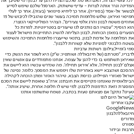
"לכל עושי הצרות, האם הארסנל שלכם הצליח להגן על לבנון? מי שסיבך את
המדינה וגרר אותה לצרות - עדיף שישתוק. הארסנל שלכם שימש לסייע
לבשאר אל-אסד (בסוריה), אחר כך ליחיא סינוואר (בעזה), אחר כך לעלי
חמינאי ואיראן. שלוש מלחמות תמיכה בעשר שנים שהובילו לכיבוש של 15
אחוזים משטח לבנון והרג אלפי צעירים", הצהיר הפוליטיקאי הנוצרי.
הוא הוסיף: "עכשיו הם נותנים לנו שיעורים בפטריוטיות. למרות כל
הפערים במאזן הכוחות, לבנון הצליחה להשיג התחייבות מישראל לעצור
את המלחמה על אדמת לבנון, בתנאי שייעצרו מלחמות התמיכה והשימוש
בשטח הלבנוני לסוגיות שלא קשורות ללבנון".
סמי ג'ומייל,צילום: רשתות ערביות
לדבריו, "מטרתם (של חיזבאללה ושותפיו; ש"ק) היא לשמר את הנשק כדי
שאיראן תשתמש בו כדי להגן על עצמה. אנחנו מתמודדים עם אנשים שאין
אצלם 'לבנון תחילה', אלא 'איראן תחילה'. מה שנדרש עכשיו הוא ליישם את
ההסכם ושהצבא יישא באחריות שלו ויממש את המסמך. כלומר, נסיגה של
ישראל מאזורי הפיילוט, כניסת הצבא, טיהור האזור ומתן הוכחה לקהילה
הבינלאומית שאנחנו מקיימים את חובתנו. ארה"ב שואפת ליישם את הסכם
המסגרת וזאת הזדמנות ללבנון. למי שיש לו חלופה אחרת, שיציג אותה".
טעינו? נתקן! אם מצאתם טעות בכתבה, נשמח שתשתפו אותנו
עקבו אחרינו
G
o
o
g
l
e
News
חיזבאללה
לבנון
מדורים
ספורט
תרבות ובידור