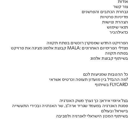
אודות
צור קשר
נבחרת הכתבים והפרשנים
מדיניות פרטיות
הצהרת נגישות
תנאי שימוש
כדאי
להכיר
הפרויקט החדש שמסקרן רוכשים בפתח תקווה
קבוצת אלמוג מציגה את פרויקט MALA: מגדלי הפרימיום האחרונים
בפתח תקווה
בשיתוף קבוצת אלמוג
כל ההטבות שמגיעות לכם
מה ההבדל בין מועדון תעופה וכרטיס אשראי?
בשיתוף FLYCARD
בצל איומי איראן: כך נערך משק האנרגיה
פסגת האנרגיה במעמד שגריר ארה"ב, שר האנרגיה ובכירי התעשייה
בישראל ובעולם
בשיתוף המכון הישראלי לאנרגיה ולסביבה