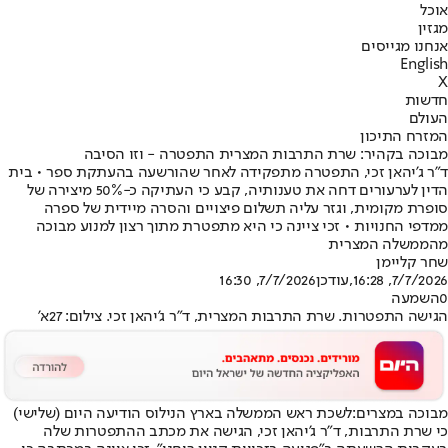
אוכל
מגזין
אנחנו מגייסים
English
X
חדשות
העולם
המזרח התיכון
מבוכה בקהיר: שרת התרבות המצרית התפטרה - וזו הסיבה
ד"ר ג'יהאן זכי, התפטרה מתפקידה לאחר שהורשעה בהעתקת ספר • בית
הדין לערעורים דחה את טענותיה, קבע כי העתיקה כ-50% מיצירה של
סופרת מקומית, וגזר עליה תשלום פיצויים והסרה מיידית של ספרה
ממדפי החנויות • זכי ציינה כי היא מתפטרת מתוך רצון למנוע מבוכה
מהממשלה המצרית
שחר קליימן
7/7/2026, 16:28
,עודכן
7/7/2026, 16:30
0
השמעה
הגישה התפטרות. שרת התרבות המצרית, ד"ר ג'יהאן זכי. צילום: 27א'
מבוכה ב
מצרים
:
לשכת ראש הממשלה בארץ הנילוס הודיעה היום (שלישי)
כי שרת התרבות, ד"ר ג'יהאן זכי, הגישה את מכתב ההתפטרות שלה