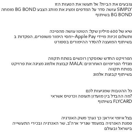
צובעים את הבית? אל תעשו את הטעות הזו
מומחה BG BOND עושה סדר על המדפים ומציג את מותג הצבע SIMPLY
בשיתוף BG BOND
שיא של 600 מיליון שקל: הטוטו עושה מהפיכה
יחסי הימור משופרים, הפקדות ב-Apple Pay ותשלום זכיות מיידי
בשיתוף המועצה להסדר ההימורים בספורט
הפרויקט החדש שמסקרן רוכשים בפתח תקווה
קבוצת אלמוג מציגה את פרויקט MALA: מגדלי הפרימיום האחרונים
בפתח תקווה
בשיתוף קבוצת אלמוג
כל ההטבות שמגיעות לכם
מה ההבדל בין מועדון תעופה וכרטיס אשראי?
בשיתוף FLYCARD
בצל איומי איראן: כך נערך משק האנרגיה
פסגת האנרגיה במעמד שגריר ארה"ב, שר האנרגיה ובכירי התעשייה
בישראל ובעולם