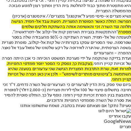
בעקבות הרשעתה ב"פגיעה בזכויות קניין רוחני". זכי ציינה במכתבה כי
היא מתפטרת מתוך כבוד להחלטת בית הדין ומתוך רצון למנוע מבוכה
מהממשלה המצרית.
נשיא מצרים א-סיסי מגיע ל"אוקטגון" במצרים// אינסטגרם (ארכיון)
הפרשה החלה כאשר הסופרת המצרית, רפעת עבד אל-חמיד, הגישה
תלונה נגד השרה זכי והאשימה אותה בהעתקת חלקים שלמים
מספרה
"ההתנקשות בגבירת הארמון קות אל-קלוב אל-דמרדאשיה".
לטענתה של אל-חמיד, השרה העתיקה כ-50% מהעבודה שלה בספר
שפרסמה. שני הספרים עסקו בקורותיה של קות אל-קולוב, סופרת מצרית
בשפה הצרפתית, שהיגרה לאירופה על רקע שלטונו של גמאל עבד אל נאצר.
ההפרה - והערעורים
ועדת בדיקה שהוקמה על ידי מערכת המשפט הוכיחה כי אכן היתה הפרה
של זכויות קניין רוחני.
בעקבות כך, נפסק כי הספר יוסר ממדפי החנויות.
למרות זאת, שרת התרבות המצרית הגישה שני ערעורים בטענה שהיא
השתמשה ב"ציטוטים מותרים לשימוש" - ולכן אין כאן הפרה של זכויות
קניין רוחני.
ביום שני פסק בית הדין לערעורים כי הערעורים של השרה נדחים. ד"ר זכי
חויבה בתשלום פיצוי של 100 אלף לירות מצריות (כ-2,000 דולר) לסופרת
התובעת בגין הפרת זכויות קניין רוחני. נוסף על כך, הוחלט סופית להסיר
את ספרה של השרה מממדפי החנויות והדוכנים.
טעינו? נתקן! אם מצאתם טעות בכתבה, נשמח שתשתפו אותנו
עקבו אחרינו
G
o
o
g
l
e
News
מצרים