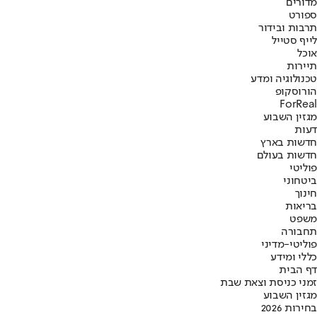
מדורים
ספורט
תרבות ובידור
לייף סטייל
אוכל
תיירות
טכנולוגיה ומדע
הורוסקופ
ForReal
מגזין השבוע
דעות
חדשות בארץ
חדשות בעולם
פוליטי
ביטחוני
חינוך
בריאות
משפט
תחבורה
פוליטי-מדיני
כללי ומידע
דף הבית
זמני כניסת וצאת שבת
מגזין השבוע
בחירות 2026