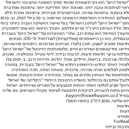
"ישראל היום" הוא גוף תקשורת שנוסד מתוך האמונה שהציבור הישראלי
ראוי לעיתונות טובה יותר, מאוזנת יותר ומדויקת יותר. עיתונות שמדברת
ולא צועקת. עיתונות אמינה, אובייקטיבית ועניינית. עיתונות אחרת וללא
תשלום. המהדורה המודפסת הראשונה פורסמה ב-30 ביולי 2007, וב-2010
הפך "ישראל היום" לעיתון הישראלי בעל שיעור החשיפה הגבוה ביותר בימי
חול. מו"ל העיתון היא ד"ר מרים אדלסון. העורך הראשי הוא עמר לחמנוביץ,
והעורך המייסד הוא עמוס רגב. אתרי האינטרנט של "ישראל היום" בעברית
ובאנגלית, כמו כן היישומונים (אפליקציות) לאנדרואיד ול-iOS, מציגים
חדשות מסביב לשעון, תוכן בלעדי, מבזקים ועדכונים, ניתוחים ופרשנויות,
וידיאו, פודקאסטים ושידורים חיים. פלטפורמות הדיגיטל של "ישראל היום"
כוללות ערוצי חדשות ודעות, תרבות ובידור, לייף סטייל, טכנולוגיה, ספורט,
כלכלה וצרכנות, בריאות, חיילים, אוכל, יהדות, תיירות ורכב. ב-2021 עלו
לאוויר האתר החדש והיישומון החדש של "ישראל היום" בעברית, במטרה
לספק לגולשים חוויה מהירה, עדכנית, בטוחה ונוחה. תכני המהדורה
המודפסת של העיתון זמינים גם באתר, במהדורה יומית מקוונת, ואפשר
לקבל אותם גם בניוזלטר. מועדון ההטבות הייחודי "הקליקה של ישראל
היום" מציע לגולשי האתר הנחות ומבצעים על מוצרים ושירותים. ישראל
היום פתוח להערות, לביקורת ולהצעות לשיפור מקהל הקוראים. פנו אלינו
במייל hayom@israelhayom.co.il.
יום שלישי, 7.7.2026
כ"ב בתמוז תשפ"ו
חדשות
דעות
ספורט
ForReal
תרבות ובידור