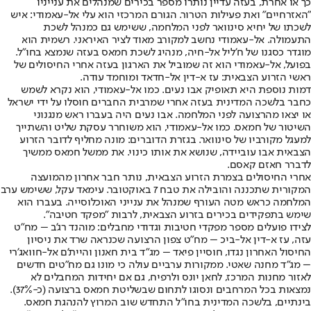
כך או אחרת, בעזה עדיין נותרו מספר בכירים שמנהלים את ענייניו
"האזרחיים" ואת פעילות הטרור. הגורם המרכזי הוא עלי אל-עאמודי: איש
לשכתו של יחיא סינוואר לפני המלחמה, ששימש גם כמנהל לשכת
התעמולה. אל-עאמודי נחשב למקורב מאוד לציר האיראני. רשמית הוא
מוגדר כסגנו של ח'ליל אל-חיה, מנהיג לשכת חמאס בעזה שנמצא בחו"ל.
בפועל, אל-עאמודי הוא זה שמוביל את הארגון בעזה אחרי החיסולים של
ראשי הזרוע הצבאית: עז א-דין אל-חדאד ומוחמד עודה.
דמות נוספת היא תאופיק אבו נעים. כמו אל-עאמודי, הוא נקרא לשמש
כחבר בלשכה המדינית בעזה אחרי שמרבית החברים חוסלו על ידי ישראל
או יצאו מהרצועה לפני המלחמה. אבו נעים היה בעברו ראש מנגנוני
השיטור של חמאס. כמו אל-עאמודי, הוא משוחרר עסקת שליט והשתייך
למעגל מקורביו של סינוואר. בגזרת הדוברים: מונה מחליף לדובר הזרוע
הצבאית אבו עוביידה, שנושא את אותו כינוי. את ממשל חמאס ממשיך
לדברר חאזם קאסם.
אחרי החיסולים בצמרת הזרוע הצבאית, נותר חבר אחרון מהמועצה
המקורית שתכננה והובילה את טבח 7 באוקטובר. עימאד עקל, ששימש ערב
המלחמה כראש מטה העורף שמנהל את ענייני האוכלוסייה. בעברו הוא
שימש בתפקידים בכירים בזרוע הצבאית, לרבות "מפקד חטיבה".
לצידו פועלים מספר מפקדי חטיבות וגדודי מחבלים: מוהנד רג'ב – מח"ט
עזה, עז א-דין אל-ביכ – מח"ט צפון הרצועה שכנראה שרד את ניסיון
החיסול האחרון נגדו, חוסיין פיאד – מג"ד בית חאנון והיית'ם אל-חוואג'רי
– מג"ד מחנה שאטי. ממקורות ערביים עולה כי מונו גם מח"טים חדשים
לאזור מחנות המרכז, לחאן יונס ולרפיח, גם אם יחידות המחבלים לא
נמצאות בכל המרחבים ונסוגו לתחום שבשליטת חמאס ברצועה (כ-37%).
בינתיים, בלשכה המדינית בחו"ל התחדש שוב המרוץ להנהגת חמאס.