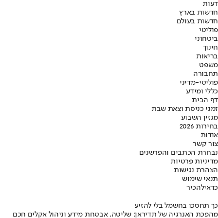
דעות
חדשות בארץ
חדשות בעולם
פוליטי
ביטחוני
חינוך
בריאות
משפט
תחבורה
פוליטי-מדיני
כללי ומידע
דף הבית
זמני כניסת וצאת שבת
מגזין השבוע
בחירות 2026
אודות
צור קשר
נבחרת הכתבים והפרשנים
מדיניות פרטיות
הצהרת נגישות
תנאי שימוש
כדאי
להכיר
כך תחסכו בחשמל בלי להזיע
מהפכת האנרגיה של תדיראן: שליטה, אבטחת מידע וניהול אקלים חכם