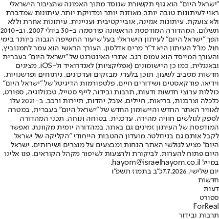
"ישראל היום" הוא גוף תקשורת שנוסד מתוך האמונה שהציבור הישראלי
ראוי לעיתונות טובה יותר, מאוזנת יותר ומדויקת יותר. עיתונות שמדברת
ולא צועקת. עיתונות אמינה, אובייקטיבית ועניינית. עיתונות אחרת וללא
תשלום. המהדורה המודפסת הראשונה פורסמה ב-30 ביולי 2007, וב-2010
הפך "ישראל היום" לעיתון הישראלי בעל שיעור החשיפה הגבוה ביותר בימי
חול. מו"ל העיתון היא ד"ר מרים אדלסון. העורך הראשי הוא עמר לחמנוביץ,
והעורך המייסד הוא עמוס רגב. אתרי האינטרנט של "ישראל היום" בעברית
ובאנגלית, כמו כן היישומונים (אפליקציות) לאנדרואיד ול-iOS, מציגים
חדשות מסביב לשעון, תוכן בלעדי, מבזקים ועדכונים, ניתוחים ופרשנויות,
וידיאו, פודקאסטים ושידורים חיים. פלטפורמות הדיגיטל של "ישראל היום"
כוללות ערוצי חדשות ודעות, תרבות ובידור, לייף סטייל, טכנולוגיה, ספורט,
כלכלה וצרכנות, בריאות, חיילים, אוכל, יהדות, תיירות ורכב. ב-2021 עלו
לאוויר האתר החדש והיישומון החדש של "ישראל היום" בעברית, במטרה
לספק לגולשים חוויה מהירה, עדכנית, בטוחה ונוחה. תכני המהדורה
המודפסת של העיתון זמינים גם באתר, במהדורה יומית מקוונת, ואפשר
לקבל אותם גם בניוזלטר. מועדון ההטבות הייחודי "הקליקה של ישראל
היום" מציע לגולשי האתר הנחות ומבצעים על מוצרים ושירותים. ישראל
היום פתוח להערות, לביקורת ולהצעות לשיפור מקהל הקוראים. פנו אלינו
במייל hayom@israelhayom.co.il.
יום שלישי, 7.7.2026
כ"ב בתמוז תשפ"ו
חדשות
דעות
ספורט
ForReal
תרבות ובידור