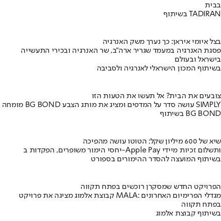
בבית
בשיתוף TADIRAN
בצל איומי איראן: כך נערך משק האנרגיה
פסגת האנרגיה במעמד שגריר ארה"ב, שר האנרגיה ובכירי התעשייה
בישראל ובעולם
בשיתוף המכון הישראלי לאנרגיה ולסביבה
צובעים את הבית? אל תעשו את הטעות הזו
מומחה BG BOND עושה סדר על המדפים ומציג את מותג הצבע SIMPLY
בשיתוף BG BOND
שיא של 600 מיליון שקל: הטוטו עושה מהפיכה
יחסי הימור משופרים, הפקדות ב-Apple Pay ותשלום זכיות מיידי
בשיתוף המועצה להסדר ההימורים בספורט
הפרויקט החדש שמסקרן רוכשים בפתח תקווה
קבוצת אלמוג מציגה את פרויקט MALA: מגדלי הפרימיום האחרונים
בפתח תקווה
בשיתוף קבוצת אלמוג