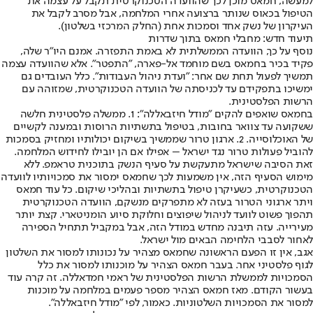
למעשה, חמאס מוכן לכך שהוועדה הטכנוקרטית תקבל על עצמה את
הטיפול בכאוס שנותר ברצועה אחרי המלחמה, אבל מסרב לקבל את
העיקרון של נשק אחד וסמכות אחת (החלק המרכזי בשלטון).
תיעוד חדש: מחבלי חמאס בתוך שדרות
נוסף על כך, הוועדה הממשלתית לא באמת התפזרה. אמנם היו"ר שלה,
פקיד בכיר בחמאס בשם מוחמד אל-פארה, "התפטר". אלא שהוועדה עצמה
תמשיך לפעול תחת שם אחר: "ועדת ניהול העבודות". כלל העובדים גם
ימשיכו בתפקידם עד לכניסתה של הוועדה הטכנוקרטית, שמזוהה עם
הרשות הפלסטינית.
בחמאס שואפים להקים "מודל חיזבאללה": 1. ממשלה פלסטינית חלשה
ששקועה עד צוואר בחובות, בטיפול בתשתיות הרוסות ובמענה לקשיים
של האוכלוסייה. 2. ארגון טרור שממשיך בשיקום יכולותיו ומחזיק בסמכות
להוביל פעולות טרור נגד ישראל – אפילו אם הן יובילו לחידוש המלחמה.
זאת הסיבה שישראל מתעקשת על סעיף הנשק בתוכנית טראמפ. ללא
מימוש הסעיף הזה, אין משמעות לכך שחמאס ימסור את סמכויותיו לוועדה
הטכנוקרטית, כשעיקרן טיפול בתשתיות ובהליכי שיקום. כל עוד חמאס
ויתר ארגוני הטרור בעזה לא מתפרקים מנשקם, הוועדה הטכנוקרטית
תהפוך פשוט לוועד לניהול שיפוצים וחלוקת סיוע הומניטארי. קצת יותר
מעירייה. עזה תיבנה מחדש במודל הזה, אבל במקביל תתחיל הספירה
לאחור לסבבי הלחימה הבאים מול ישראל.
אגב, אין זו הפעם הראשונה שחמאס מצהיר על נכונותו למסור את השלטון
לגוף פלסטיני אחר. בעבר חמאס הצהיר על מוכנותו למסור את כלל
הסמכויות לממשלת הרשות הפלסטינית של ראמי חמדאללה. זה קרה עוד
בעשור הקודם. מאז חמאס הצהיר מספר פעמים במלחמה על מוכנות
למסור את הסמכויות השלטוניות. כאמור, לפי "מודל חיזבאללה".