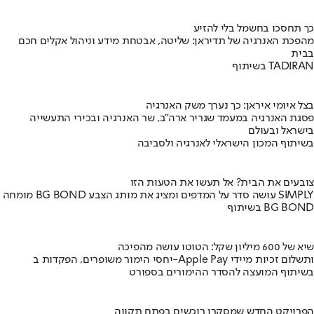
כך תחסכו בחשמל בלי להזיע
מהפכת האנרגיה של תדיראן: שליטה, אבטחת מידע וניהול אקלים חכם
בבית
בשיתוף TADIRAN
בצל איומי איראן: כך נערך משק האנרגיה
פסגת האנרגיה במעמד שגריר ארה"ב, שר האנרגיה ובכירי התעשייה
בישראל ובעולם
בשיתוף המכון הישראלי לאנרגיה ולסביבה
צובעים את הבית? אל תעשו את הטעות הזו
מומחה BG BOND עושה סדר על המדפים ומציג את מותג הצבע SIMPLY
בשיתוף BG BOND
שיא של 600 מיליון שקל: הטוטו עושה מהפיכה
יחסי הימור משופרים, הפקדות ב-Apple Pay ותשלום זכיות מיידי
בשיתוף המועצה להסדר ההימורים בספורט
הפרויקט החדש שמסקרן רוכשים בפתח תקווה