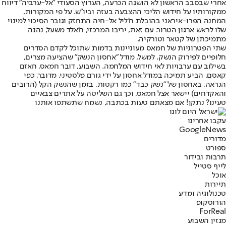
אחרי שבסבב הראשון לא הושגה הכרעה, הערוץ הסעודי "אל-ערביה" דיווח
ממקורותיו על חידוש הליכי ההצבעה בעזה וביו"ש. על פי המקורות,
המחנה הפרו-איראני בהובלת ח'ליל אל-חיה התחזק וגובר הסיכוי למינוי
שלו לראש ארגון הטרור. עם זאת, יריבו המרכזי, ח'אלד משעל, נהנה
מתמיכתן של קטאר וטורקיה.
שתי הפטרוניות של חמאס מעוניינות בדמות שתוכל לקדם הסדרים
חלופיים לפירוק הנשק. למשל, מודל "אחסון הנשק" שהציעה מצרים,
בשילוב עם ערבויות לאי חידוש המלחמה. השבוע, דובר חמאס, חאזם
קאסם, הביע תמיכה במודל אחסון על ידי גורם פלסטיני. מדובר, כפי
הנראה, באחסון של "נשק כבד" כמו רקטות, בזמן שהנשק הקל (הרובים
והאקדחים) יישאר אצל חמאס, וכך גם השליטה על אתרים צבאיים
טעינו? נתקן! אם מצאתם טעות בכתבה, נשמח שתשתפו אותנו
עקבו אחרינו
G
o
o
g
l
e
News
מדורים
ספורט
תרבות ובידור
לייף סטייל
אוכל
תיירות
טכנולוגיה ומדע
הורוסקופ
ForReal
מגזין השבוע