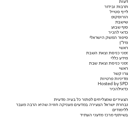
דעות
תרבות ובידור
לייף סטייל
הורוסקופ
שישבת
סוף שבוע
כדאי להכיר
סיפור המשק הישראלי
נדל"ן
ראשי
זמני כניסת וצאת השבת
מידע כללי
זמני כניסת וצאת שבת
ראשי
צרו קשר
מדיניות פרטיות
Hosted by SPD
כדאי
להכיר
הצעירים שמצליחים לפתור כל בעיה מדעית
נבחרת ישראל הצעירה במדעים מעניקה חוויה שהיא הרבה מעבר
ללימודים
בשיתוף מרכז מדעני העתיד