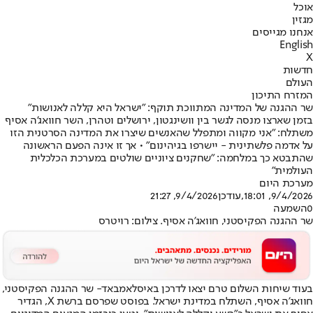
אוכל
מגזין
אנחנו מגייסים
English
X
חדשות
העולם
המזרח התיכון
שר ההגנה של המדינה המתווכת תוקף: "ישראל היא קללה לאנושות"
בזמן שארצו מנסה לגשר בין וושינגטון, ירושלים וטהרן, השר חוואג'ה אסיף
משתלח: "אני מקווה ומתפלל שהאנשים שיצרו את המדינה הסרטנית הזו
על אדמה פלשתינית - יישרפו בגיהינום" • אך זו אינה הפעם הראשונה
שהתבטא כך במלחמה: "שחקנים ציוניים שולטים במערכת הכלכלית
העולמית"
מערכת היום
9/4/2026, 18:01
,עודכן
9/4/2026, 21:27
0
השמעה
שר ההגנה הפקיסטני, חוואג'ה אסיף. צילום: רויטרס
בעוד שיחות השלום טרם יצאו לדרכן באיסלאמבאד
- שר ההגנה הפקיסטני,
חוואג'ה אסיף, השתלח במדינת ישראל. בפוסט שפרסם ברשת X, הגדיר