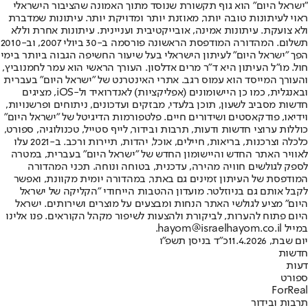
"ישראל היום" הוא גוף תקשורת שנוסד מתוך האמונה שהציבור הישראלי
ראוי לעיתונות טובה יותר, מאוזנת יותר ומדויקת יותר. עיתונות שמדברת
ולא צועקת. עיתונות אמינה, אובייקטיבית ועניינית. עיתונות אחרת וללא
תשלום. המהדורה המודפסת הראשונה פורסמה ב-30 ביולי 2007, וב-2010
הפך "ישראל היום" לעיתון הישראלי בעל שיעור החשיפה הגבוה ביותר בימי
חול. מו"ל העיתון היא ד"ר מרים אדלסון. העורך הראשי הוא עמר לחמנוביץ,
והעורך המייסד הוא עמוס רגב. אתרי האינטרנט של "ישראל היום" בעברית
ובאנגלית, כמו כן היישומונים (אפליקציות) לאנדרואיד ול-iOS, מציגים
חדשות מסביב לשעון, תוכן בלעדי, מבזקים ועדכונים, ניתוחים ופרשנויות,
וידיאו, פודקאסטים ושידורים חיים. פלטפורמות הדיגיטל של "ישראל היום"
כוללות ערוצי חדשות ודעות, תרבות ובידור, לייף סטייל, טכנולוגיה, ספורט,
כלכלה וצרכנות, בריאות, חיילים, אוכל, יהדות, תיירות ורכב. ב-2021 עלו
לאוויר האתר החדש והיישומון החדש של "ישראל היום" בעברית, במטרה
לספק לגולשים חוויה מהירה, עדכנית, בטוחה ונוחה. תכני המהדורה
המודפסת של העיתון זמינים גם באתר, במהדורה יומית מקוונת, ואפשר
לקבל אותם גם בניוזלטר. מועדון ההטבות הייחודי "הקליקה של ישראל
היום" מציע לגולשי האתר הנחות ומבצעים על מוצרים ושירותים. ישראל
היום פתוח להערות, לביקורת ולהצעות לשיפור מקהל הקוראים. פנו אלינו
במייל hayom@israelhayom.co.il.
יום שבת, 11.4.2026
כ"ד בניסן תשפ"ו
חדשות
דעות
ספורט
ForReal
תרבות ובידור