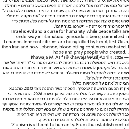
אסיף את ישראל כ"רשע וקללה לאנושות", וטען כי
בזמן המגעים המדיניים
,
ישראל מבצעת "רצח עם" בלבנון. "אזרחים חפים מפשע נרצחים - תחילה
בעזה, אחר כך באיראן ועכשיו בלבנון. שפיכות הדמים נמשכת ללא הפוגה",
כתב השר והוסיף דברים קשים נגד מייסדי המדינה: "אני מקווה ומתפלל
שהאנשים שיצרו את המדינה הסרטנית הזו על אדמה פלשתינית כדי
להיפטר מיהודי אירופה - יישרפו בגיהינום".
Israel is evil and a curse for humanity, while peace talks are
underway in Islamabad, genocide is being committed in
Lebanon. Innocent citizens are being killed by Israel, first Gaza,
then Iran and now Lebanon, bloodletting continues unabated. I
hope and pray people who created…
April 9, 2026
— Khawaja M. Asif (@KhawajaMAsif)
בלשכת ראש הממשלה הגיבו בחריפות לדברים, ומסרו כי "קריאתו של שר
ההגנה של פקיסטן להשמדת ישראל היא שערורייתית. מדובר בהתבטאות
שאינה יכולה להתקבל משום ממשלה, ובוודאי לא ממדינה שטוענת כי היא
מתווכת ניטרלית לשלום".
הציונות "איום על האנושות כולה"
אין זו הפעם הראשונה שאסיף, המכהן כשר ההגנה מאז 2022, מתבטא
באופן כזה. בהקשר של המלחמה מול איראן בשנת 2026, הוא הצהיר כי
הציונות מהווה איום על האנושות כולה. לטענתו, רבים מהעימותים שנכפו
על העולם המוסלמי מאז הקמת ישראל קשורים להשפעה ציונית. אסיף אף
הרחיק לכת וטען כי שחקנים ציוניים שולטים במערכת הכלכלית העולמית
כבר למעלה ממאה שנים, וכי המדיניות הישראלית היא האחראית
הבלעדית לחוסר היציבות ולמלחמות במזרח התיכון.
"Zionism is a threat to humanity. From the establishment of