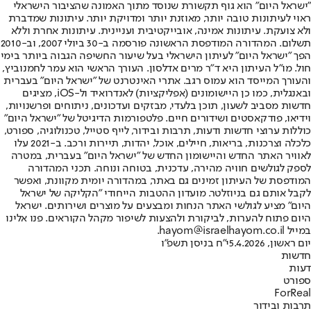
"ישראל היום" הוא גוף תקשורת שנוסד מתוך האמונה שהציבור הישראלי
ראוי לעיתונות טובה יותר, מאוזנת יותר ומדויקת יותר. עיתונות שמדברת
ולא צועקת. עיתונות אמינה, אובייקטיבית ועניינית. עיתונות אחרת וללא
תשלום. המהדורה המודפסת הראשונה פורסמה ב-30 ביולי 2007, וב-2010
הפך "ישראל היום" לעיתון הישראלי בעל שיעור החשיפה הגבוה ביותר בימי
חול. מו"ל העיתון היא ד"ר מרים אדלסון. העורך הראשי הוא עמר לחמנוביץ,
והעורך המייסד הוא עמוס רגב. אתרי האינטרנט של "ישראל היום" בעברית
ובאנגלית, כמו כן היישומונים (אפליקציות) לאנדרואיד ול-iOS, מציגים
חדשות מסביב לשעון, תוכן בלעדי, מבזקים ועדכונים, ניתוחים ופרשנויות,
וידיאו, פודקאסטים ושידורים חיים. פלטפורמות הדיגיטל של "ישראל היום"
כוללות ערוצי חדשות ודעות, תרבות ובידור, לייף סטייל, טכנולוגיה, ספורט,
כלכלה וצרכנות, בריאות, חיילים, אוכל, יהדות, תיירות ורכב. ב-2021 עלו
לאוויר האתר החדש והיישומון החדש של "ישראל היום" בעברית, במטרה
לספק לגולשים חוויה מהירה, עדכנית, בטוחה ונוחה. תכני המהדורה
המודפסת של העיתון זמינים גם באתר, במהדורה יומית מקוונת, ואפשר
לקבל אותם גם בניוזלטר. מועדון ההטבות הייחודי "הקליקה של ישראל
היום" מציע לגולשי האתר הנחות ומבצעים על מוצרים ושירותים. ישראל
היום פתוח להערות, לביקורת ולהצעות לשיפור מקהל הקוראים. פנו אלינו
במייל hayom@israelhayom.co.il.
יום ראשון, 5.4.2026
י"ח בניסן תשפ"ו
חדשות
דעות
ספורט
ForReal
תרבות ובידור