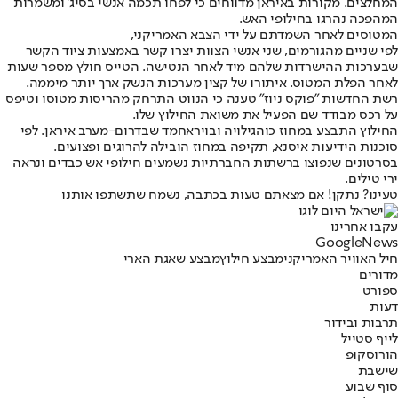
המחלצים. מקורות באיראן מדווחים כי לפחו תכמה אנשי בסיג' ומשמרות
המהפכה נהרגו בחילופי האש.
המטוסים לאחר השמדתם על ידי הצבא האמריקני,
לפי שניים מהגורמים, שני אנשי הצוות יצרו קשר באמצעות ציוד הקשר
שבערכות ההישרדות שלהם מיד לאחר הנטישה. הטייס חולץ מספר שעות
לאחר הפלת המטוס. איתורו של קצין מערכות הנשק ארך יותר מיממה.
רשת החדשות "פוקס ניוז" טענה כי הנווט התרחק מהריסות מטוסו וטיפס
על רכס מבודד שם הפעיל את משואת החילוץ שלו.
החילוץ התבצע במחוז כוהגילויה ובויראחמד שבדרום-מערב איראן. לפי
סוכנות הידיעות איסנא, תקיפה במחוז הובילה להרוגים ופצועים.
בסרטונים שנפוצו ברשתות החברתיות נשמעים חילופי אש כבדים ונראה
ירי טילים.
טעינו? נתקן! אם מצאתם טעות בכתבה, נשמח שתשתפו אותנו
עקבו אחרינו
G
o
o
g
l
e
News
חיל האוויר האמריקני
מבצע חילוץ
מבצע שאגת הארי
מדורים
ספורט
דעות
תרבות ובידור
לייף סטייל
הורוסקופ
שישבת
סוף שבוע