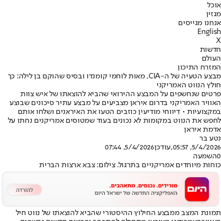
אוכל
מגזין
אנחנו מגייסים
English
X
חדשות
העולם
המזרח התיכון
מבצע הטעיה של ה-CIA, מאות לוחמי קומנדו ובסיס שהוקם בן לילה: כך
חולץ הנווט האמריקני
פרטים שנחשפים על המבצע ההירואי שהביא להוצאתו של איש צוות
האוויר האמריקני בדרום איראן מצביעים על מבצע עתיר סיכונים שבוצע
במקצועיות • דיווחי מודיעין כוזבים הטעו את האיראנים ושלחו אותם
לחפש את הנווט במקומות לא נכונים בעוד שמטוסים אמריקנים נחתו על
אדמת איראן
נטע בר
5/4/2026, 05:57
,עודכן
5/4/2026, 07:44
0
השמעה
כוחות מיוחדים אמריקניים בתרגול. צילום: צבא ארצות הברית
תמונת המצ
ב ממבצע החילוץ ההיסטורי שהביא להוצאתו של נווט חיל