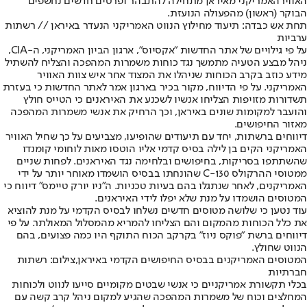
האוויר
האמריקני מאיראן מתחילה להתבהר ופרטים חדשים נחשפים
הבוקר (ראשון) מהפעולה הנועזת.
תחת אש כבדה: תיעוד מחילוץ הנווט האמריקני הנעדר באיראן // רשתות
ערביות
על פי גילויים של אתר החדשות "אקסיוס", ארגון הביון האמריקני, ה-CIA,
ניהל מבצע הטעיה מתמשך נגד כוחות משמרות המהפכה והצליח להשתיל
מידע כוזב בקרב הכוחות שניהלו את המצוד אחר איש צוות האוויר
האמריקני. על פי הדיווח, מקור בכיר בארגון אמר לאתר החדשות כי בעזרת
תשדורות מזויפות הצליחו אנשיו לשכנע את האיראנים כי הטייס חולץ
והועבר למקומות שונים באיראן, וכך הרחיק את אנשי משמרות המהפכה
מאזור החיפושים.
דיווחים ברשתות, יחד עם תיעודים שהופיעו, מצביעים על כך שחיל האוויר
האמריקני הקים בן לילה בסיס קדמי אליו הוטסו מאות לוחומי קומנדו
שהשתתפו בסריקות, בחיפושים ובלחימה נגד האיראנים. לפחות שניים
ממטוסי ההרקולס C-130 שהונחתו בבסיס הושמדו מאוחר יותר על ידי
האמריקנים, לאחר שנתגלו בהם בעיות טכניות. ה"ניו יורק טיימס" דיווח כי
המטוסים הושמדו על מנת שלא יפלו לידי האיראנים.
עוד נטען כי שלושה מטוסים חדשים נשלחו לבסיס הקדמי על מנת להוציא
את כלל הכוחות מהמקום והם הצליחו להמריא מהמסלול המאולתר. על פי
דיווחים ברשת "פוקס ניוז" בקרקב הכוח התוקף היו כמה פצועים, בהם
הנווט שחולץ.
המטוסים האמריקנים בבסיס החיפושים הקדמי באיראן,צילום: רשתות
חברתיות
בכלי תקשורת אמריקניים כי אנשי שבטים מקומיים סייעו לנווט ולכוחות
המחלצים וכוח של משמרות המהפכה שהגיע למקום ניהל קרב קשה עם