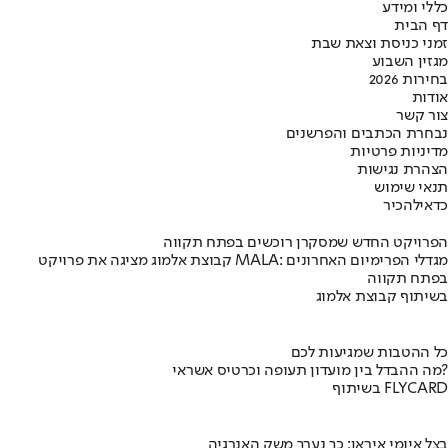
כללי ומידע
דף הבית
זמני כניסת וצאת שבת
מגזין השבוע
בחירות 2026
אודות
צור קשר
נבחרת הכתבים והפרשנים
מדיניות פרטיות
הצהרת נגישות
תנאי שימוש
כדאי
להכיר
הפרויקט החדש שמסקרן רוכשים בפתח תקווה
קבוצת אלמוג מציגה את פרויקט MALA: מגדלי הפרימיום האחרונים
בפתח תקווה
בשיתוף קבוצת אלמוג
כל ההטבות שמגיעות לכם
מה ההבדל בין מועדון תעופה וכרטיס אשראי?
בשיתוף FLYCARD
בצל איומי איראן: כך נערך משק האנרגיה