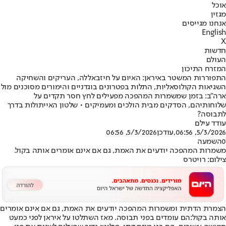
אוכל
מגזין
אנחנו מגייסים
English
X
חדשות
העולם
המזרח התיכון
התפוררות המשטר באיראן: האיום על חיזבאללה, העריקים והשחיקה
השגיאות הקולוסאליות, התלות בפטרונים בוגדניים והימורים מסוכנים מול
ארה"ב: בזמן שמשמרות המהפכה מפעילים לחץ חסר תקדים על
שלוחותיהם, הסדקים מבית הולכים ומעמיקים • שלטון האייתולות בדרך
לתבוסה?
עודד עילם
5/3/2026, 06:56
,עודכן
5/3/2026, 06:56
0
השמעה
משמרות המהפכה יודעים את האמת, גם אם אינם אומרים אותה בקול.
צילום: רויטרס
הצמרת הדתית ומשמרות המהפכה יודעים את האמת, גם אם אינם אומרים
אותה בקול:
הם עומדים בפני תבוסה. מאז השתלטו על איראן לפני כמעט