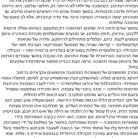
חמישה עשורים, הם בנו מיזם דתי-פוליטי נדיר שהצליח לשנות את פני
המזרח התיכון. המהפכה של 1979 לא הייתה רק חילופי שלטון; היא הייתה
רעידת אדמה תרבותית. במשך מאות שנים היו השיעים מיעוט מדוכא, אך
מטהראן יצאה הבשורה: השיעה אינה עוד עדה קורבנית, אלא לב פועם של
מהפכה עולמית.
במשך שנים נדמה היה שמנוע המהפכה רק מתעצם, כשהוא שולח זרועות
ללבנון, עיראק, תימן וסודאן. אך מנועים שמתעלמים מנורות האזהרה אינם
נוסעים לנצח. כיום, הגלגלים מתחילים להיתקע. סדרה של שגיאות
קולוסאליות – קריאה שגויה של הממשל האמריקאי, הערכת חסר של
הקהילה הבינלאומית ותלות בפטרונים בוגדניים ברוסיה וסין – הובילה
את ההנהגה האיראנית אל שפת התהום. מה שנבנה במשך עשורים כארמון
של ביטחון עצמי מהפכני, נראה כעת כבניין מפואר שיסודותיו שוקעים
בחול.
טהרן: מחסומים של משמרות המהפכה וחיפושים אקראיים ברחוב
דווקא ברגעים כאלה, כשהשחקן מבין שהמשחק קרוב לסיום, מתגלה אופיו
האמיתי. ההתנהלות של איראן ושלוחותיה – הירי לעבר השכנות והרחבת
חזיתות הלחימה – אינה ביטוי של עוצמה. היא מזכירה שחמטאי שמפיל
בזעם את הכלים ברגע שהמט מתקרב: רעש וכאוס ללא תוחלת.
אל תוך הסדקים הללו נכנסת שאלת הירושה. השם שעולה שוב ושוב הוא
מוג'תבא חמינאי, בנו של המנהיג העליון. אך מוג'תבא אינו מנהיג שצמח
מתוך הדת; אין לו עמוד שדרה הלכתי או הילה של איש דת חכם, וגם ניסיון
צבאי אמיתי אין לזכותו. אם ימונה, הוא יהיה כבובה המוחזקת בידי
משמרות המהפכה – דמות שמחזיקה בתואר, אך נשלטת על ידי המערכת.
לצדו מרחף צִלּוֹ של אחמד וחידי, שר ההגנה לשעבר ומבוקש בינלאומי בשל
מעורבותו בפיגוע במרכז הקהילה היהודית בבואנוס איירס ב-1994. שמו