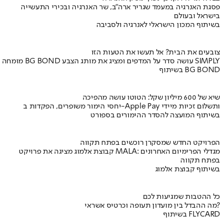
פסגת האנרגיה במעמד שגריר ארה"ב, שר האנרגיה ובכירי התעשייה
בישראל ובעולם
בשיתוף המכון הישראלי לאנרגיה ולסביבה
צובעים את הבית? אל תעשו את הטעות הזו
מומחה BG BOND עושה סדר על המדפים ומציג את מותג הצבע SIMPLY
בשיתוף BG BOND
שיא של 600 מיליון שקל: הטוטו עושה מהפיכה
יחסי הימור משופרים, הפקדות ב-Apple Pay ותשלום זכיות מיידי
בשיתוף המועצה להסדר ההימורים בספורט
הפרויקט החדש שמסקרן רוכשים בפתח תקווה
קבוצת אלמוג מציגה את פרויקט MALA: מגדלי הפרימיום האחרונים
בפתח תקווה
בשיתוף קבוצת אלמוג
כל ההטבות שמגיעות לכם
מה ההבדל בין מועדון תעופה וכרטיס אשראי?
בשיתוף FLYCARD