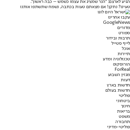
הגיע לארצם: "הנר שמציג את עצמו כשמש – כבה ראשון".
טעינו? נתקן! אם מצאתם טעות בכתבה, נשמח שתשתפו אותנו
עקבו אחרינו
G
o
o
g
l
e
News
מדורים
ספורט
תרבות ובידור
לייף סטייל
אוכל
תיירות
טכנולוגיה ומדע
הורוסקופ
ForReal
מגזין השבוע
דעות
חדשות בארץ
חדשות בעולם
פוליטי
ביטחוני
חינוך
בריאות
משפט
תחבורה
פוליטי-מדיני