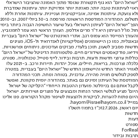
"ישראל היום" הוא גוף תקשורת שנוסד מתוך האמונה שהציבור הישראלי
ראוי לעיתונות טובה יותר, מאוזנת יותר ומדויקת יותר. עיתונות שמדברת
ולא צועקת. עיתונות אמינה, אובייקטיבית ועניינית. עיתונות אחרת וללא
תשלום. המהדורה המודפסת הראשונה פורסמה ב-30 ביולי 2007, וב-2010
הפך "ישראל היום" לעיתון הישראלי בעל שיעור החשיפה הגבוה ביותר בימי
חול. מו"ל העיתון היא ד"ר מרים אדלסון. העורך הראשי הוא עמר לחמנוביץ,
והעורך המייסד הוא עמוס רגב. אתרי האינטרנט של "ישראל היום" בעברית
ובאנגלית, כמו כן היישומונים (אפליקציות) לאנדרואיד ול-iOS, מציגים
חדשות מסביב לשעון, תוכן בלעדי, מבזקים ועדכונים, ניתוחים ופרשנויות,
וידיאו, פודקאסטים ושידורים חיים. פלטפורמות הדיגיטל של "ישראל היום"
כוללות ערוצי חדשות ודעות, תרבות ובידור, לייף סטייל, טכנולוגיה, ספורט,
כלכלה וצרכנות, בריאות, חיילים, אוכל, יהדות, תיירות ורכב. ב-2021 עלו
לאוויר האתר החדש והיישומון החדש של "ישראל היום" בעברית, במטרה
לספק לגולשים חוויה מהירה, עדכנית, בטוחה ונוחה. תכני המהדורה
המודפסת של העיתון זמינים גם באתר, במהדורה יומית מקוונת, ואפשר
לקבל אותם גם בניוזלטר. מועדון ההטבות הייחודי "הקליקה של ישראל
היום" מציע לגולשי האתר הנחות ומבצעים על מוצרים ושירותים. ישראל
היום פתוח להערות, לביקורת ולהצעות לשיפור מקהל הקוראים. פנו אלינו
במייל hayom@israelhayom.co.il.
יום ראשון, 12.7.2026
כ"ז בתמוז תשפ"ו
חדשות
דעות
ספורט
ForReal
תרבות ובידור