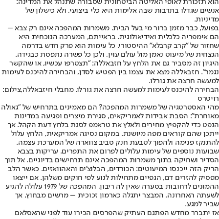
הוא תזכורת לאופי האליטה הביטחונית שסבורה שתנהל את המדינה:
אנשים שגדלו בתרבות שבה אלימות היא כלי ביצועי, ולא כישלון של
מדיניות.
בפועל, כבר מזמן ברור מי בעל הבית. משמרות המהפכה אינם רק צבא –
הם אימפריה כלכלית ואידיאולוגית. בראייתם, המערכה הנוכחית היא
שחזור של "קרב קרבלא" ההיסטורי. כל עימות הוא פרק חדש בדרמה
הנצחית של מיעוט נאמן מול עולם עוין, ולכן כל פשרה נתפסת כבגידה.
היגיון זה מסביר גם את הלחץ על חזבאללה: "תצטרפו עכשיו, או שהקשר
נגמר". חזבאללה מצא את עצמו בין הפטיש לסדן, והבחירה להיכנס לעימות
למעשה חרצה את גורלו.
הבחירה להיכנס לעימות למעשה חרצה את גורלו. מחבלי חיזבאללה,צילום:
רויטרס
מהי האסטרטגיה של משמרות המהפכה? הם מאמינים בתרחיש של "גאולה
מאוחרת": הסבת אבידות לאמריקאים, סגירת מיצרים ופגיעה במדינות
הנפט כדי להקפיץ מחירים ולאלץ את טראמפ לסגת בלחץ דעת הקהל. אך
ייתכן שהם קוראים מפה מיושנת. במקום נסיגה אמריקאית, הלחץ עלול
להתנקז פנימה ולהפוך לטבעת חנק סביב צווארה של המערכת עצמה.
שבועות נוספים של עימות עלולים לפרום את התפרים. עריקות בצבא
הסדיר ושחיקה בתוך משמרות המהפכה אינם תרחישים בדיוניים. אל תוך
הריק הזה ייכנסו המיעוטים: הכורדים, הבלוצ'ים והאהוואזים. כאשר הלב
מפסיק להזרים דם, הגפיים מתחילות לנוע לפי חוקים משלהן. אם ייצאו
ההמונים לרחובות בסערה שאין לה ריבון, המהפכה של 1979 עלולה להגיע
לשעתה האחרונה. המבצר יתגלה כארמון זכוכית – מרשים מבחוץ, אך
שביר למגע.
אז יתברר מחדש הפתגם העתיק שהפרסים הכירו עוד לפני שהאסלאם