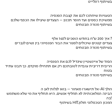
בשיתוף רונלייט
הטעויות שיחתכו לכם את קצבת הפנסיה
ממשיכת כספים ועד חוסר תכנון – הצעדים שיצילו את הכסף שלכם
בשיתוף מנורה מבטחים
איך 200 ש"ח בחודש הופכים ל140 אלף ?
צעדים קטנים שיכולים לסגור את הבור הפנסיוני בין נשים לגברים
בשיתוף מנורה מבטחים
הסוד של איינשטיין שיגדיל לכם את הפנסיה
הריבית דריבית עובדת לטובתכם רק אם תתחילו מוקדם. כך תבנו עתיד
בטוח
בשיתוף מנורה מבטחים
אל תישארו מאחור – בואו לגלות לאן ה-AI הולך
הבינה המלאכותית לא תחליף אנשים, היא תחליף את מי שלא משתמש
בה!
בשיתוף HIT,המכון הטכנולוגי חולון