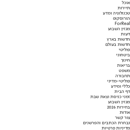
אוכל
תיירות
טכנולוגיה ומדע
הורוסקופ
ForReal
מגזין השבוע
דעות
חדשות בארץ
חדשות בעולם
פוליטי
ביטחוני
חינוך
בריאות
משפט
תחבורה
פוליטי-מדיני
כללי ומידע
דף הבית
זמני כניסת וצאת שבת
מגזין השבוע
בחירות 2026
אודות
צור קשר
נבחרת הכתבים והפרשנים
מדיניות פרטיות