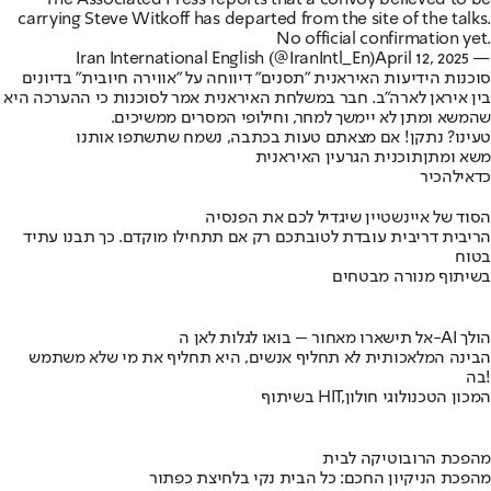
carrying Steve Witkoff has departed from the site of the talks.
No official confirmation yet.
April 12, 2025
— Iran International English (@IranIntl_En)
סוכנות הידיעות האיראנית "תסנים" דיווחה על "אווירה חיובית" בדיונים
בין איראן לארה"ב. חבר במשלחת האיראנית אמר לסוכנות כי ההערכה היא
שהמשא ומתן לא יימשך למחר, וחילופי המסרים ממשיכים.
טעינו? נתקן! אם מצאתם טעות בכתבה, נשמח שתשתפו אותנו
משא ומתן
תוכנית הגרעין האיראנית
כדאי
להכיר
הסוד של איינשטיין שיגדיל לכם את הפנסיה
הריבית דריבית עובדת לטובתכם רק אם תתחילו מוקדם. כך תבנו עתיד
בטוח
בשיתוף מנורה מבטחים
אל תישארו מאחור – בואו לגלות לאן ה-AI הולך
הבינה המלאכותית לא תחליף אנשים, היא תחליף את מי שלא משתמש
בה!
בשיתוף HIT,המכון הטכנולוגי חולון
מהפכת הרובוטיקה לבית
מהפכת הניקיון החכם: כל הבית נקי בלחיצת כפתור