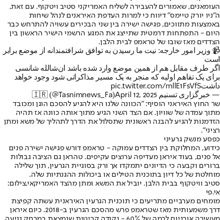
העומאנים, שאמורים להעבירה לשליח האמריקני סטיב ויטקוף. עם זאת,
ה"ניו יורק טיימס" דיווח כי למרות העדפת האיראנים לנהל שיחות
באמצעות מתווכים, פגישה ישירה בין שני הבכירים עשויה להתרחש כבר
היום - התפתחות דרמטית שתייצג את המגע הרשמי הישיר הראשון בין
הצדדים מאז שובו של טראמפ לבית הלבן.
📹 وزیر امور خارجه: نیت ما رسیدن به توافق شرافتمندانه از موضع برابر
است
اگر طرف مقابل هم از همین موضع وارد شده باشد ان‌شالله شانسی
برای یک تفاهم اولیه که منجر به یک مسیر مذاکراتی شود وجود خواهد
داشت
pic.twitter.com/mllE1FsVfS
— خبرگزاری تسنیم 🇮🇷 (@Tasnimnews_Fa)
April 12, 2025
שר החוץ האיראני הוסיף: "הכוונה שלנו היא להגיע להסכם הוגן ומכובד
מתוך עמדה של שוויון. אם הצד השני הגיע מתוך אותה כוונה אז תהיה
הזדמנות להגיע להבנה ראשונית שתסלול את הדרך לתהליך של משא ומתן
רציני".
כפסע מנשק גרעיני
כידוע, המחלוקת בין הצדדים עמוקה - טראמפ דורש פגישה ישירה פנים
אל פנים, בעוד איראן מעדיפה ערוצים עקיפים. טהראן גם הציבה גבולות
ברורים וקבעה כי הדיונים יתמקדו אך ורק בסוגיית הגרעין, תוך שלילה
מוחלטת של כל דיון בתוכנית הטילים או ביכולות ההגנתיות שלה.
סטיב וויטקוף בבית הלבן. יוביל את המשא ומתן מהצד האמריקאי,צילום:
אי.פי
מומחים מערביים מתריעים כי תוכנית הגרעין האיראנית עשתה קפיצת
דרך משמעותית מאז שטראמפ פרש מהסכם הגרעין ב-2018. כיום איראן
מעשירה אורניום לרמה של 60% - נקודה קריטית שנמצאת במרחק נגיעה