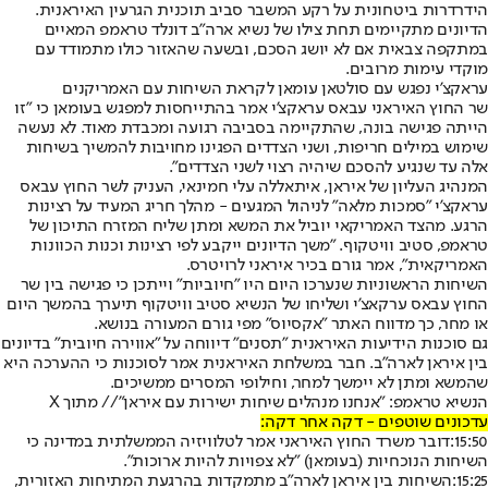
הידרדרות ביטחונית על רקע המשבר סביב תוכנית הגרעין האיראנית.
הדיונים מתקיימים תחת צילו של נשיא ארה"ב דונלד טראמפ המאיים
במתקפה צבאית אם לא יושג הסכם, ובשעה שהאזור כולו מתמודד עם
מוקדי עימות מרובים.
עראקצ'י נפגש עם סולטאן עומאן לקראת השיחות עם האמריקנים
שר החוץ האיראני עבאס עראקצ'י אמר בהתייחסות למפגש בעומאן כי ״זו
הייתה פגישה בונה, שהתקיימה בסביבה רגועה ומכבדת מאוד. לא נעשה
שימוש במילים חריפות, ושני הצדדים הפגינו מחויבות להמשיך בשיחות
אלה עד שנגיע להסכם שיהיה רצוי לשני הצדדים".
המנהיג העליון של איראן, איתאללה עלי חמינאי, העניק לשר החוץ עבאס
עראקצ'י "סמכות מלאה" לניהול המגעים - מהלך חריג המעיד על רצינות
הרגע. מהצד האמריקאי יוביל את המשא ומתן שליח המזרח התיכון של
טראמפ, סטיב וויטקוף. "משך הדיונים ייקבע לפי רצינות וכנות הכוונות
האמריקאית", אמר גורם בכיר איראני לרויטרס.
השיחות הראשוניות שנערכו היום היו "חיוביות" וייתכן כי פגישה בין שר
החוץ עבאס ערקאצ'י ושליחו של הנשיא סטיב וויטקוף תיערך בהמשך היום
או מחר, כך מדווח האתר "אקסיוס" מפי גורם המעורה בנושא.
גם סוכנות הידיעות האיראנית "תסנים" דיווחה על "אווירה חיובית" בדיונים
בין איראן לארה"ב. חבר במשלחת האיראנית אמר לסוכנות כי ההערכה היא
שהמשא ומתן לא יימשך למחר, וחילופי המסרים ממשיכים.
הנשיא טראמפ: "אנחנו מנהלים שיחות ישירות עם איראן"// מתוך X
עדכונים שוטפים - דקה אחר דקה:
15:50:
דובר משרד החוץ האיראני אמר לטלוויזיה הממשלתית במדינה כי
השיחות הנוכחיות (בעומאן) "לא צפויות להיות ארוכות".
15:25:
השיחות בין איראן לארה״ב מתמקדות בהרגעת המתיחות האזורית,