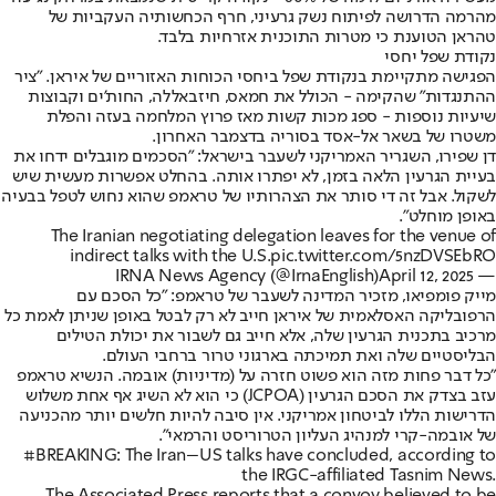
מהרמה הדרושה לפיתוח נשק גרעיני, חרף הכחשותיה העקביות של
טהראן הטוענת כי מטרות התוכנית אזרחיות בלבד.
נקודת שפל יחסי
הפגישה מתקיימת בנקודת שפל ביחסי הכוחות האזוריים של איראן. "ציר
ההתנגדות" שהקימה - הכולל את חמאס, חיזבאללה, החות'ים וקבוצות
שיעיות נוספות - ספג מכות קשות מאז פרוץ המלחמה בעזה והפלת
משטרו של בשאר אל-אסד בסוריה בדצמבר האחרון.
דן שפירו, השגריר האמריקני לשעבר בישראל: "הסכמים מוגבלים ידחו את
בעיית הגרעין הלאה בזמן, לא יפתרו אותה. בהחלט אפשרות מעשית שיש
לשקול. אבל זה די סותר את הצהרותיו של טראמפ שהוא נחוש לטפל בבעיה
באופן מוחלט".
The Iranian negotiating delegation leaves for the venue of
indirect talks with the U.S.
pic.twitter.com/5nzDVSEbRO
April 12, 2025
— IRNA News Agency (@IrnaEnglish)
מייק פומפיאו, מזכיר המדינה לשעבר של טראמפ: "כל הסכם עם
הרפובליקה האסלאמית של איראן חייב לא רק לבטל באופן שניתן לאמת כל
מרכיב בתכנית הגרעין שלה, אלא חייב גם לשבור את יכולת הטילים
הבליסטיים שלה ואת תמיכתה בארגוני טרור ברחבי העולם.
"כל דבר פחות מזה הוא פשוט חזרה על (מדיניות) אובמה. הנשיא טראמפ
עזב בצדק את הסכם הגרעין (JCPOA) כי הוא לא השיג אף אחת משלוש
הדרישות הללו לביטחון אמריקני. אין סיבה להיות חלשים יותר מהכניעה
של אובמה-קרי למנהיג העליון הטרוריסט והרמאי".
#BREAKING
: The Iran–US talks have concluded, according to
the IRGC-affiliated Tasnim News.
The Associated Press reports that a convoy believed to be