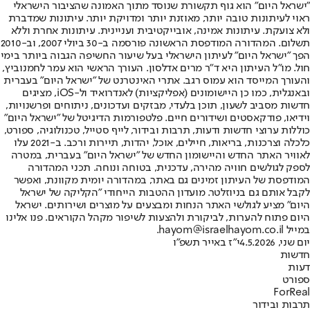
"ישראל היום" הוא גוף תקשורת שנוסד מתוך האמונה שהציבור הישראלי
ראוי לעיתונות טובה יותר, מאוזנת יותר ומדויקת יותר. עיתונות שמדברת
ולא צועקת. עיתונות אמינה, אובייקטיבית ועניינית. עיתונות אחרת וללא
תשלום. המהדורה המודפסת הראשונה פורסמה ב-30 ביולי 2007, וב-2010
הפך "ישראל היום" לעיתון הישראלי בעל שיעור החשיפה הגבוה ביותר בימי
חול. מו"ל העיתון היא ד"ר מרים אדלסון. העורך הראשי הוא עמר לחמנוביץ,
והעורך המייסד הוא עמוס רגב. אתרי האינטרנט של "ישראל היום" בעברית
ובאנגלית, כמו כן היישומונים (אפליקציות) לאנדרואיד ול-iOS, מציגים
חדשות מסביב לשעון, תוכן בלעדי, מבזקים ועדכונים, ניתוחים ופרשנויות,
וידיאו, פודקאסטים ושידורים חיים. פלטפורמות הדיגיטל של "ישראל היום"
כוללות ערוצי חדשות ודעות, תרבות ובידור, לייף סטייל, טכנולוגיה, ספורט,
כלכלה וצרכנות, בריאות, חיילים, אוכל, יהדות, תיירות ורכב. ב-2021 עלו
לאוויר האתר החדש והיישומון החדש של "ישראל היום" בעברית, במטרה
לספק לגולשים חוויה מהירה, עדכנית, בטוחה ונוחה. תכני המהדורה
המודפסת של העיתון זמינים גם באתר, במהדורה יומית מקוונת, ואפשר
לקבל אותם גם בניוזלטר. מועדון ההטבות הייחודי "הקליקה של ישראל
היום" מציע לגולשי האתר הנחות ומבצעים על מוצרים ושירותים. ישראל
היום פתוח להערות, לביקורת ולהצעות לשיפור מקהל הקוראים. פנו אלינו
במייל hayom@israelhayom.co.il.
יום שני, 4.5.2026
י"ז באייר תשפ"ו
חדשות
דעות
ספורט
ForReal
תרבות ובידור