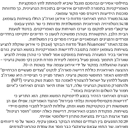
בחילופי אסירים ובהסכם מוגבל שיביא להפחתת לחץ הסנקציות
האמריקניות בתמורה לוויתורים איראניים בתוכנית הגרעינית, כך מדווחת
סוכנות הידיעות רויטרס מפי מקור עומאני.
14:46:
משרד החוץ האיראני מדווח כי איראן וארה"ב החלו בשיחות בעומאן.
14:18:
הטלוויזיה האיראנית הממשלתית מדווחת כי שר החוץ עבאס
ערקאצ'י מגיע למקום בו יערכו השיחות עם האמריקנים. בניגוד לטענת
הבית הלבן, התקשורת בטהרן ממשיכה לטעון כי הדיונים יתקיימו בחדרים
נפרדים והנציגים העומאניים יעבירו מסרים בין המשלחות.
12:06:
האתר "Iran Nuances" מדווח הבוקר (שבת) כי איראן שוקלת להציע
בשיחות בעומאן יוזמה בתגובה לדרישות האמריקניות בנושא הגרעין. גורם
איראני בכיר המעורה בשיחות במוסקט אמר לאתר כי טהרן צפויה להציע
שארה"ב תתמוך באופן פעיל ביוזמה ליצירת מזרח תיכון נקי מנשק גרעיני -
הצעה שהועלתה במקור על ידי איראן עצמה עוד בשנות ה-70.
ההצעה האיראנית כוללת דרישה מארה"ב לנקוט "צעדים מעשיים הכרחיים"
למימוש האזור החופשי מנשק גרעיני. האתר מציין כי הציפייה היא שארה"ב
תפעל ללחוץ על ישראל להצטרף לאמנה נגד הפצת נשק גרעיני (NPT)
ולהתפרק מהנשק הגרעיני שלה, דבר אותו תיאר הגורם האיראני כ"איום
חמור על השלום והיציבות באזור".
הגורם האיראני הזהיר בנוגע לדינמיקת המשא ומתן. הוא התריע כי
"דרישות מקסימליסטיות ובלתי סבירות" מהצד האמריקני, אפילו אם הן
משמשות רק כטקטיקות משא ומתן, עלולות להוביל למבוי סתום מיידי
בשיחות. מנקודת המבט האיראנית, דרישות כאלה יסמנו "חוסר רצינות"
מצד ארצות הברית במציאת פתרון דיפלומטי אמיתי.
10:29:
המגעים בין הצדדים נפתחו הבוקר באופן עקיף, כאשר על פי דיווחים
מאיראן, שר החוץ עבאס עראקצ'י כבר מסר את עמדת טהראן לגורמים