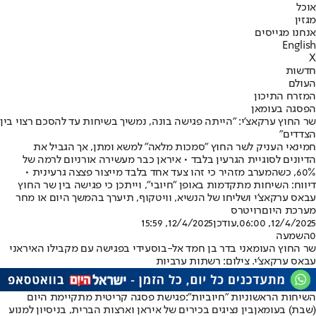
אוכל
מגזין
אנחנו מגייסים
English
X
חדשות
העולם
המזרח התיכון
הפסגה בעומאן
שר החוץ ערקאצ'י: "הייתה פגישה בונה, נמשיך בשיחות עד להסכם רצוי בין
הצדדים"
חמינאי העניק לשר החוץ "סמכות מלאה" למשא ומתן, אך הגביל את
הדיונים לסוגיית הגרעין בלבד • איראן כבר מעשירה אורניום לרמה של
60%, כשהמערב מזהיר כי זהו צעד אחד בלבד מייצור פצצה גרעינית •
דיווח: השיחות מתקדמות באופן "חיובי", וייתכן כי פגישה בין שר החוץ
עבאס ערקאצ'י ושליחו של הנשיא, וויטקוף, תיערך בהמשך היום או מחר
מערכת היום
רויטרס
12/4/2025, 06:00
,עודכן
12/4/2025, 15:59
0
השמעה
שר החוץ העומאני בדר בן חמד אל-בוסעידי בפגישה עם מקבילו האיראני
עבאס ערקאצ'י. צילום: רשתות ערביות
השיחות הראשוניות "חיוביות":
פגישת פסגה קריטית מתקיימת היום
(שבת) בעומאן
בין נציגים בכירים של איראן וארצות הברית, בניסיון למנוע