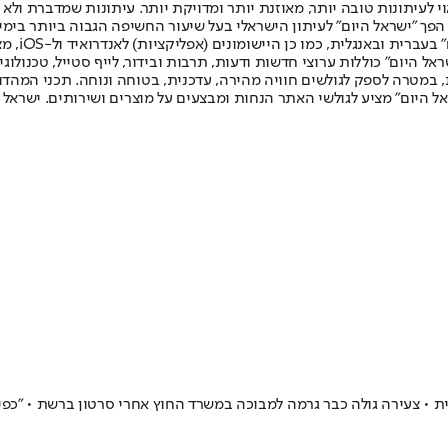
לעיתונות טובה יותר, מאוזנת יותר ומדויקת יותר. עיתונות שמדברת ולא צ
שלום. המהדורה המודפסת הראשונה פורסמה ב-30 ביולי 2007, וב-2010 הפך "ישראל היום" לעיתון הישראלי בעל שי
לחמנוביץ,
ל היום" כוללות ערוצי חדשות ודעות, תרבות ובידור, לייף סטייל, טכנולוגיה
ברית, במטרה לספק לגולשים חוויה מהירה, עדכנית, בטוחה ונוחה. תכני המה
ל היום" מציע לגולשי האתר הנחות ומבצעים על מוצרים ושירותים. ישראל 
ת • צעירה גולה כבר גרמה למבוכה במשרד החוץ אחרי סרטון ברשת • "כפי