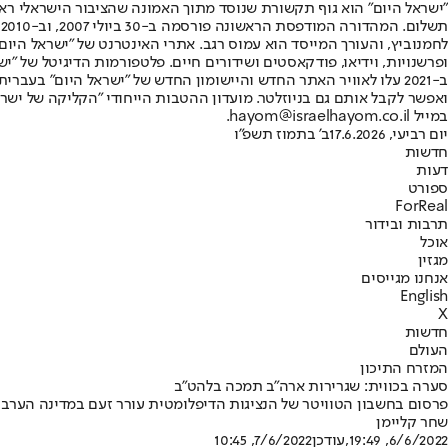
"ישראל היום" הוא גוף תקשורת שנוסד מתוך האמונה שהציבור הישראלי ראוי 
ת
ופרשנויות, וידיאו, פודקאסטים ושידורים חיים. פלטפורמות הדיגיטל של "ישרא
ב-2021 עלו לאוויר האתר החדש והיישומון החדש של "ישראל היום" בע
ואפשר לקבל אותם גם בניוזלטר. מועדון ההטבות הייחודי "הקליקה של ישרא
במייל hayom@israelhayom.co.il.
יום רביעי, 17.6.2026
ב' בתמוז תשפ"ו
חדשות
דעות
ספורט
ForReal
תרבות ובידור
אוכל
מגזין
אנחנו מגייסים
English
X
חדשות
העולם
המזרח התיכון
סערה בכווית: שגרירות ארה"ב תמכה בלהט"ב
פרסום בחשבון הטוויטר של הנציגות הדיפלומטית עורר זעם במדינה הערבי
שחר קליימן
6/6/2022, 19:49
,עודכן
7/6/2022, 10:45