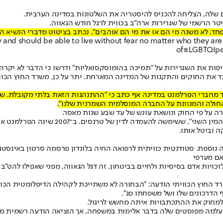
שלה, הצליחה להכניס להיסטריה את השלטונות במדינה הערבית.
ר הרשמי של שגרירות ארה"ב בכווית לרגל חודש הגאווה.
ד, לא משנה מי הם או את מי הם אוהבים", נכתב בציטוט מדברי הנשיא האמרי
y and should be able to live without fear no matter who they ar
of
#LGBTQI
pe
יפות את השגרירות על "תמיכה בהומוסקסואליות" ודרשו כי הדבר לא יקרה 
 את החוקים והתקנות של המדינה המארחת. יתר על כן, משרד החוץ הכווי
ד מחברי הפרלמנט במדינה אף כתב כי "ההתנהגות הזאת בלתי מקובלת. שגר
חולה והמנוונת על החברה המוסלמית השמרנית שלנו".
רה על פי החוק ונושאת עונש של עד שבע שנות מאסר.
 וביטל אותו.
 נוספת. סטודנטית כוויתית לרפואה החיה בלונדון פרסמה סרטון באינסט
אם מערפי
כויות אדם בסיסיות ולחיים בביטחון. זה דגל הגאווה, מפני שאפילו להט"ב 
ד החוץ הכוויתי הודעה: "הבחורה לא משתייכת לקהילה הדיפלומטית הכווי
הדרכונים שלו ושל משפחתו פג".
למחוק את ההתכתבויות איתה מחשש לריגול.
עלמה מפוסטים שלה בדבר אלימות במשפחה, אך הוציאה הודעה רשמית מפנ