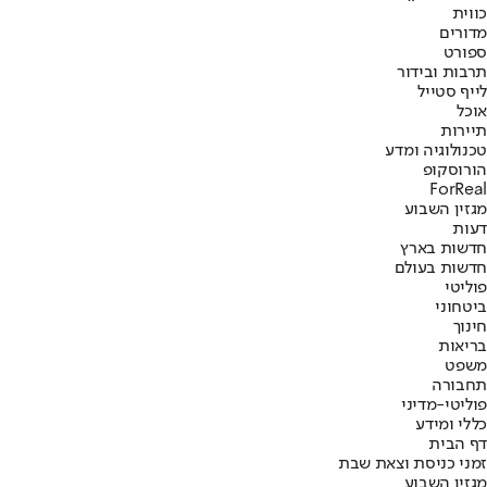
כווית
מדורים
ספורט
תרבות ובידור
לייף סטייל
אוכל
תיירות
טכנולוגיה ומדע
הורוסקופ
ForReal
מגזין השבוע
דעות
חדשות בארץ
חדשות בעולם
פוליטי
ביטחוני
חינוך
בריאות
משפט
תחבורה
פוליטי-מדיני
כללי ומידע
דף הבית
זמני כניסת וצאת שבת
מגזין השבוע