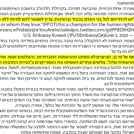
0
השמעה
צעירה אחת מכווית, שהביעה תמיכה בקהילת הלהט"ב בחשבון האינסטגרם 
האווירה היתה מתוחה בלאו הכי, לאחר שבתחילת החודש צייץ חשבון הטוויט
"יש להתייחס לכל בני האדם בכבוד ובהגינות. צריך לאפשר להם לחיות ללא פח
e or whom they love.”
@POTUS
is a champion for the human rights
rsons.
#Pride2022
#YouAreIncluded
pic.twitter.com/gdPPBDlHZH
June 2, 2022
— U.S. Embassy Kuwait (@USEmbassyQ8)
כצפוי, המחווה לא התקבלה ברוח טובה בכווית. גורמים במדינה ביקרו בחר
הגורמים אף האשימו כי השגרירות הפרה אמנות שמחייבות דיפלומטים לכבד
"לא מכבדים"
אף על פי כן, הציוצים לא נמחקו מהרשתות החברתיות, והגולשים זעמו. אח
הרשמית שלה". גולשים אחרים האשימו את האמריקנים ב"כפיית התרבות ה
זכויות הלהט"ב
במדינה הערבית
מוגבלות מאוד. הומוסקסואליות, למשל, אסו
שנת מאסר לטרנסים, אך בית המשפט לחוקה קבע כי התיקון נוגד את החוקה
דיפלומטית לרגע
התקרית בקושי הספיקה לדעוך, ומהר מאוד הרשויות בכווית נתקלו במבוכה
הפעילה שהקפיצה את משרד החוץ הכוויתי,צילום: מתוך אינסטגרם של ארי
"שמי אריאם מערפי ואני אישה כוויתית. אני מאמינה שכל בני האדם זכאים לז
הכוויתי שלי. אני אמשיך להגן על הזכויות של כולם", אמרה הצעירה.
הסרטון כנראה
הטריד את השלטונות
שקיבלו פניות רבות, ובשישי פרסם משר
שאביה עבד ברשות ממשלתית ליד השגרירות. האב סיים את עבודתו, ותוקף 
אריאם הביעה חשש לביטחונה. בסטורי נוסף שפרסמה היא קראה לחבריה 
למרות זאת, היא הקפידה לשמור על חוש ההומור ולגלגה על הממשלה שהת
טעינו? נתקן! אם מצאתם טעות בכתבה, נשמח שתשתפו אותנו