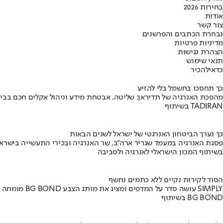
בחירות 2026
אודות
צור קשר
נבחרת הכתבים והפרשנים
מדיניות פרטיות
הצהרת נגישות
תנאי שימוש
כדאי
להכיר
כך תחסכו בחשמל בלי להזיע
מהפכת האנרגיה של תדיראן: שליטה, אבטחת מידע וניהול אקלים חכם בבי
בשיתוף TADIRAN
כך נערך הביטחון האנרגטי של ישראל לשנים הבאות
פסגת האנרגיה במעמד שגריר ארה"ב, שר האנרגיה ובכירי התעשייה בישראל
בשיתוף המכון הישראלי לאנרגיה ולסביבה
הסוד לקירות נקיים ללא כתמים נחשף
מומחה BG BOND עושה סדר על המדפים ומציג את מותג הצבע SIMPLY
בשיתוף BG BOND