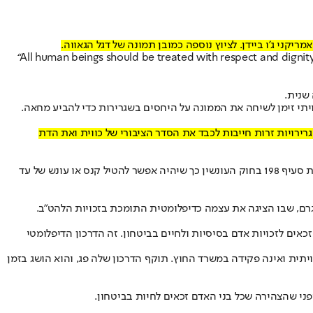
קני ג'ו ביידן. לציוץ נוספה כמובן תמונה של דגל הגאווה.
“All human beings should be treated with respect and dignit
שנית.
תי זימן לשיחה את הממונה על היחסים בשגרירות כדי להביע מחאה.
ירויות זרות חייבות לכבד את הסדר הציבורי של כווית ואת הדת
עם זאת, בשנה האחרונה ביטל בית המשפט לחוקה את העבירה של "חיקוי המין השני", ששימשה להעמדה לדין של טרנסים. ב־2007 שינה הפרלמנט את סעיף 198 בחוק העונשין כך שיהיה אפשר להטיל קנס או עונש של עד
גרם, שבו הציגה את עצמה כדיפלומטית התומכת בזכויות הלהט"ב.
זכאים לזכויות אדם בסיסיות ולחיים בביטחון. זה הדרכון הדיפלומטי
תית ואינה פקידה במשרד החוץ. תוקף הדרכון שלה פג, והוא הושג בזמן
י שהצהירה שכל בני האדם זכאים לחיות בביטחון.