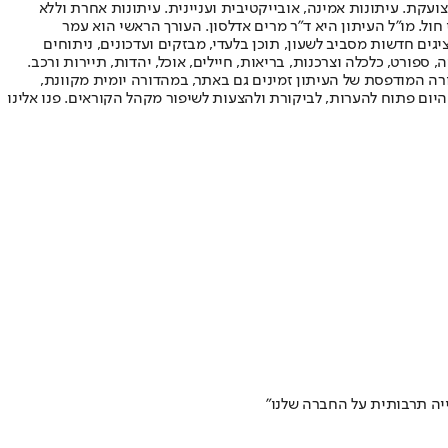
ועקת. עיתונות אמינה, אובייקטיבית ועניינית. עיתונות אחרת וללא
עור החשיפה הגבוה ביותר בימי חול. מו"ל העיתון היא ד"ר מרים אדלסון. העורך הראשי הוא עמר
 והעורך המייסד הוא עמוס רגב. אתרי האינטרנט של "ישראל היום" בעברית ובאנגלית, כמו כן היישומונים (אפליקציות) לאנדרואיד ול-iOS, מציגים חדשות מסביב לשעון, תוכן בלעדי, מבזקים ועדכונים, ניתוחים
, ספורט, כלכלה וצרכנות, בריאות, חיילים, אוכל, יהדות, תיירות ורכב.
דורה המודפסת של העיתון זמינים גם באתר, במהדורה יומית מקוונת,
היום פתוח להערות, לביקורת ולהצעות לשיפור מקהל הקוראים. פנו אלינו
יה תרבותית על החברה שלנו"