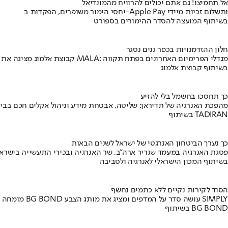
אל תחמיצו! גם אתם יכולים להרוויח מהמונדיאל
יחסי הימור משופרים, הפקדות ב-Apple Pay ותשלום זכיות מיידי
בשיתוף המועצה להסדר ההימורים בספורט
חלון ההזדמנויות בכפר גנים נסגר
קבוצת אלמוג מציגה את פרויקט MALA: מגדלי הפרימיום האחרונים בפתח תקווה
בשיתוף קבוצת אלמוג
כך תחסכו בחשמל בלי להזיע
מהפכת האנרגיה של תדיראן: שליטה, אבטחת מידע וניהול אקלים חכם בבי
בשיתוף TADIRAN
כך נערך הביטחון האנרגטי של ישראל לשנים הבאות
פסגת האנרגיה במעמד שגריר ארה"ב, שר האנרגיה ובכירי התעשייה בישראל
בשיתוף המכון הישראלי לאנרגיה ולסביבה
הסוד לקירות נקיים ללא כתמים נחשף
מומחה BG BOND עושה סדר על המדפים ומציג את מותג הצבע SIMPLY
בשיתוף BG BOND