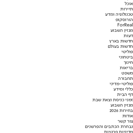
אוכל
תיירות
טכנולוגיה ומדע
הורוסקופ
ForReal
מגזין השבוע
דעות
חדשות בארץ
חדשות בעולם
פוליטי
ביטחוני
חינוך
בריאות
משפט
תחבורה
פוליטי-מדיני
כללי ומידע
דף הבית
זמני כניסת וצאת שבת
מגזין השבוע
בחירות 2026
אודות
צור קשר
נבחרת הכתבים והפרשנים
מדיניות פרטיות