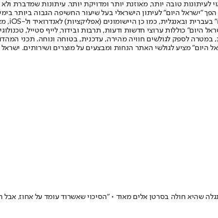
לעיתונות טובה יותר, מאוזנת יותר ומדויקת יותר. עיתונות שמדברת ולא צ
שלום. המהדורה המודפסת הראשונה פורסמה ב-30 ביולי 2007, וב-2010 הפך "ישראל היום" לעיתון הישראלי בעל שי
לחמנוביץ,
ל היום" כוללות ערוצי חדשות ודעות, תרבות ובידור, לייף סטייל, טכנולוגיה
ברית, במטרה לספק לגולשים חוויה מהירה, עדכנית, בטוחה ונוחה. תכני המה
ל היום" מציע לגולשי האתר הנחות ומבצעים על מוצרים ושירותים. ישראל 
ה שהיא חולה בסרטן אלים מאוד • "הסיכוי שאשרוד עומד על אחוז, אבל הר