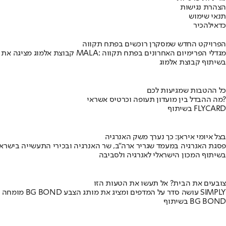
הצהרת נגישות
תנאי שימוש
כדאי
להכיר
הפרויקט החדש שמסקרן רוכשים בפתח תקווה
קבוצת אלמוג מציגה את פרויקט MALA: מגדלי הפרימיום האחרונים בפתח תקווה
בשיתוף קבוצת אלמוג
כל ההטבות שמגיעות לכם
מה ההבדל בין מועדון תעופה וכרטיס אשראי?
בשיתוף FLYCARD
בצל איומי איראן: כך נערך משק האנרגיה
פסגת האנרגיה במעמד שגריר ארה"ב, שר האנרגיה ובכירי התעשייה בישראל
בשיתוף המכון הישראלי לאנרגיה ולסביבה
צובעים את הבית? אל תעשו את הטעות הזו
מומחה BG BOND עושה סדר על המדפים ומציג את מותג הצבע SIMPLY
בשיתוף BG BOND