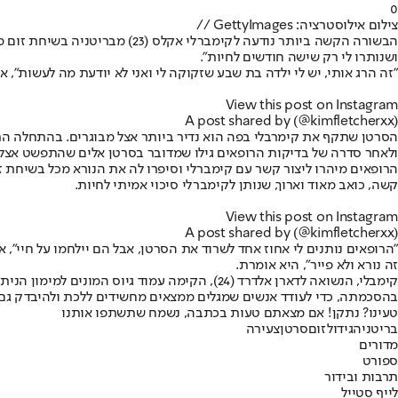
0
צילום אילוסטרציה: GettyImages //
הבשורה הקשה ביותר נודעה לקימ
ושנותרו לי רק שישה חודשים לחיות".
"זה הרג אותי, יש לי ילדה בת שבע שזקוקה לי ואני לא יודעת מה לעשות", א
View this post on Instagram
A post shared by (@kimfletcherxx)
הסרטן שתקף את קימרבלי בפה הוא נדיר ביותר אצל מבוגרים. בהתחלה הרו
ולאחר סדרה של בדיקות הרופאים גילו שמדובר בסרטן אלים שהתפשט אצלה
הרופאים מיהרו ליצור קשר עם קימברלי וסיפרו לה את הנורא מכל בשיחת ז
קשה, כואב מאוד וארוך, שנותן לקימברלי סיכוי אמיתי לחיות.
View this post on Instagram
A post shared by (@kimfletcherxx)
"הרופאים נותנים לי אחוז אחד לשרוד את הסרטן, אבל הם יילחמו על חיי", א
זה נורא ולא פייר", היא אומרת.
קימבלי, הנשואה לדארן אלדרד (24), הקימה עמוד
בהסכמתה, כדי לעודד אנשים שמגלים ממצאים מחשידים ללכת ולהיבדק גם 
טעינו? נתקן! אם מצאתם טעות בכתבה, נשמח שתשתפו אותנו
בריטניה
גידול
זום
סרטן
צעירה
מדורים
ספורט
תרבות ובידור
לייף סטייל