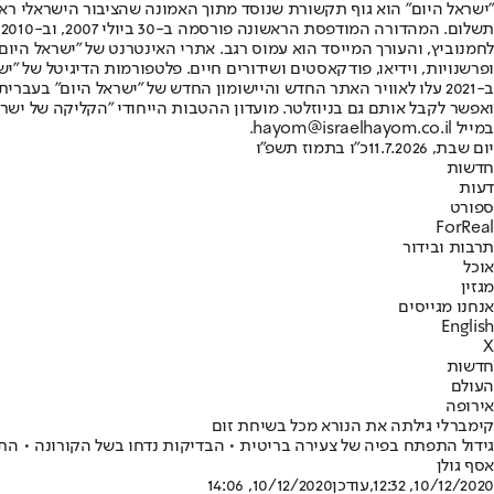
"ישראל היום" הוא גוף תקשורת שנוסד מתוך האמונה שהציבור הישראלי ראוי 
ת
ופרשנויות, וידיאו, פודקאסטים ושידורים חיים. פלטפורמות הדיגיטל של "ישרא
ב-2021 עלו לאוויר האתר החדש והיישומון החדש של "ישראל היום" בע
ואפשר לקבל אותם גם בניוזלטר. מועדון ההטבות הייחודי "הקליקה של ישרא
במייל hayom@israelhayom.co.il.
יום שבת, 11.7.2026
כ"ו בתמוז תשפ"ו
חדשות
דעות
ספורט
ForReal
תרבות ובידור
אוכל
מגזין
אנחנו מגייסים
English
X
חדשות
העולם
אירופה
קימברלי גילתה את הנורא מכל בשיחת זום
גידול התפתח בפיה של צעירה בריטית • הבדיקות נדחו בשל הקורונה • התגל
אסף גולן
10/12/2020, 12:32
,עודכן
10/12/2020, 14:06