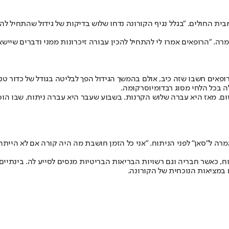
ברלי אקלס (23) מבריטניה בשיחת זום מבית החולים. "בגלל נגיף הקורונה נדחו שלוש בדיקות ש
מרה. "הרופאים אמרו לי להתחיל להכין עבורה זיכרונות ממני ודברים שיישא
פאים חשבו שזה כיב, אולם בהמשך הגידול הפך לבליטה בגודל של כדור ט
 בכל הלחי מסוג רבדומיוסרקומה.
ום. מאז היא עברה שלוש הקרנות. בשבוע שעבר היא עברה ניתוח, שבו הוס
מרה ל"סאן" לפני הניתוח. "אני כל הזמן חושבת מה היה קורה אם לא הייתה ק
 גיוס המונים למימון הניתוח, כאשר חבריה וגם רשויות הבריאות הבריטיות מנסים לסיי
במציאות הנוכחית של הקורונה.