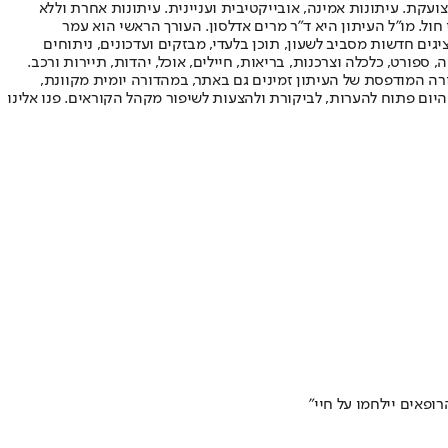
ועקת. עיתונות אמינה, אובייקטיבית ועניינית. עיתונות אחרת וללא
עור החשיפה הגבוה ביותר בימי חול. מו"ל העיתון היא ד"ר מרים אדלסון. העורך הראשי הוא עמר
 והעורך המייסד הוא עמוס רגב. אתרי האינטרנט של "ישראל היום" בעברית ובאנגלית, כמו כן היישומונים (אפליקציות) לאנדרואיד ול-iOS, מציגים חדשות מסביב לשעון, תוכן בלעדי, מבזקים ועדכונים, ניתוחים
, ספורט, כלכלה וצרכנות, בריאות, חיילים, אוכל, יהדות, תיירות ורכב.
דורה המודפסת של העיתון זמינים גם באתר, במהדורה יומית מקוונת,
היום פתוח להערות, לביקורת ולהצעות לשיפור מקהל הקוראים. פנו אלינו
ופאים יילחמו על חיי"