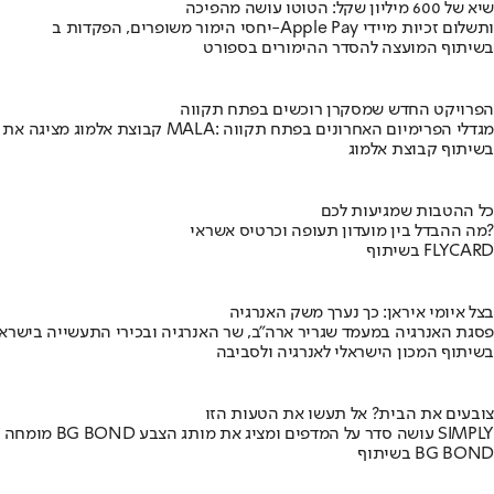
שיא של 600 מיליון שקל: הטוטו עושה מהפיכה
יחסי הימור משופרים, הפקדות ב-Apple Pay ותשלום זכיות מיידי
בשיתוף המועצה להסדר ההימורים בספורט
הפרויקט החדש שמסקרן רוכשים בפתח תקווה
קבוצת אלמוג מציגה את פרויקט MALA: מגדלי הפרימיום האחרונים בפתח תקווה
בשיתוף קבוצת אלמוג
כל ההטבות שמגיעות לכם
מה ההבדל בין מועדון תעופה וכרטיס אשראי?
בשיתוף FLYCARD
בצל איומי איראן: כך נערך משק האנרגיה
פסגת האנרגיה במעמד שגריר ארה"ב, שר האנרגיה ובכירי התעשייה בישראל
בשיתוף המכון הישראלי לאנרגיה ולסביבה
צובעים את הבית? אל תעשו את הטעות הזו
מומחה BG BOND עושה סדר על המדפים ומציג את מותג הצבע SIMPLY
בשיתוף BG BOND