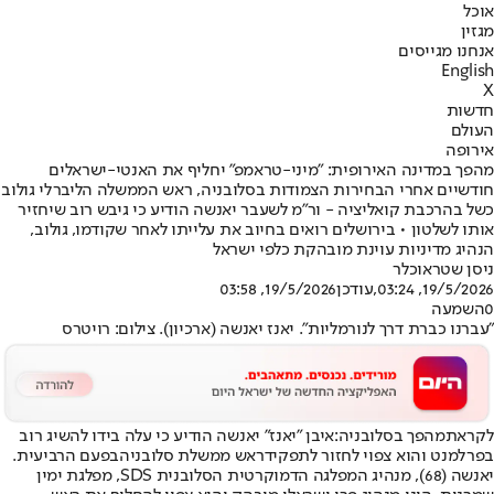
אוכל
מגזין
אנחנו מגייסים
English
X
חדשות
העולם
אירופה
מהפך במדינה האירופית: "מיני-טראמפ" יחליף את האנטי-ישראלים
חודשיים אחרי הבחירות הצמודות בסלובניה, ראש הממשלה הליברלי גולוב
כשל בהרכבת קואליציה - ור"מ לשעבר יאנשה הודיע כי גיבש רוב שיחזיר
אותו לשלטון • בירושלים רואים בחיוב את עלייתו לאחר שקודמו, גולוב,
הנהיג מדיניות עוינת מובהקת כלפי ישראל
ניסן שטראוכלר
19/5/2026, 03:24
,עודכן
19/5/2026, 03:58
0
השמעה
"עברנו כברת דרך לנורמליות". יאנז יאנשה (ארכיון). צילום: רויטרס
לקראת
מהפך בסלובניה
:
איבן "יאנז" יאנשה הודיע כי עלה בידו להשיג רוב
בפרלמנט והוא צפוי לחזור לתפקיד
ראש ממשלת סלובניה
בפעם הרביעית.
יאנשה (68), מנהיג המפלגה הדמוקרטית הסלובנית SDS, מפלגת ימין