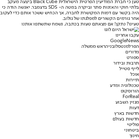
טען כי חברת המודיעין הפרטית הישראלית Black Cube ביצעה מעקב
בלתי חוקי והאזנות סתר וביקרה במטה ה- SDS בדצמבר. יאנשה הודה כי
היה בקשר עם דמות המקושרת לחברה, אך הכחיש ששכר אותם כדי לעקוב
אחר גורמים הקשורים למפלגתו של גולוב.
טעינו? נתקן! אם מצאתם טעות בכתבה, נשמח שתשתפו אותנו
עקבו אחרינו
G
o
o
g
l
e
News
הפרלמנט
סלובניה
ראש ממשלה
מדורים
ספורט
תרבות ובידור
לייף סטייל
אוכל
תיירות
טכנולוגיה ומדע
הורוסקופ
ForReal
מגזין השבוע
דעות
חדשות בארץ
חדשות בעולם
פוליטי
ביטחוני
חינוך