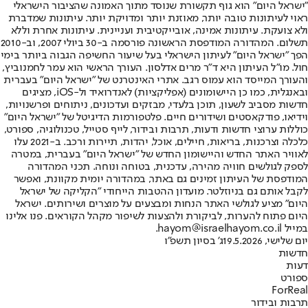
"ישראל היום" הוא גוף תקשורת שנוסד מתוך האמונה שהציבור הישראלי
ראוי לעיתונות טובה יותר, מאוזנת יותר ומדויקת יותר. עיתונות שמדברת
ולא צועקת. עיתונות אמינה, אובייקטיבית ועניינית. עיתונות אחרת וללא
תשלום. המהדורה המודפסת הראשונה פורסמה ב-30 ביולי 2007, וב-2010
הפך "ישראל היום" לעיתון הישראלי בעל שיעור החשיפה הגבוה ביותר בימי
חול. מו"ל העיתון היא ד"ר מרים אדלסון. העורך הראשי הוא עמר לחמנוביץ,
והעורך המייסד הוא עמוס רגב. אתרי האינטרנט של "ישראל היום" בעברית
ובאנגלית, כמו כן היישומונים (אפליקציות) לאנדרואיד ול-iOS, מציגים
חדשות מסביב לשעון, תוכן בלעדי, מבזקים ועדכונים, ניתוחים ופרשנויות,
וידיאו, פודקאסטים ושידורים חיים. פלטפורמות הדיגיטל של "ישראל היום"
כוללות ערוצי חדשות ודעות, תרבות ובידור, לייף סטייל, טכנולוגיה, ספורט,
כלכלה וצרכנות, בריאות, חיילים, אוכל, יהדות, תיירות ורכב. ב-2021 עלו
לאוויר האתר החדש והיישומון החדש של "ישראל היום" בעברית, במטרה
לספק לגולשים חוויה מהירה, עדכנית, בטוחה ונוחה. תכני המהדורה
המודפסת של העיתון זמינים גם באתר, במהדורה יומית מקוונת, ואפשר
לקבל אותם גם בניוזלטר. מועדון ההטבות הייחודי "הקליקה של ישראל
היום" מציע לגולשי האתר הנחות ומבצעים על מוצרים ושירותים. ישראל
היום פתוח להערות, לביקורת ולהצעות לשיפור מקהל הקוראים. פנו אלינו
במייל hayom@israelhayom.co.il.
יום שלישי, 19.5.2026
ג' בסיון תשפ"ו
חדשות
דעות
ספורט
ForReal
תרבות ובידור