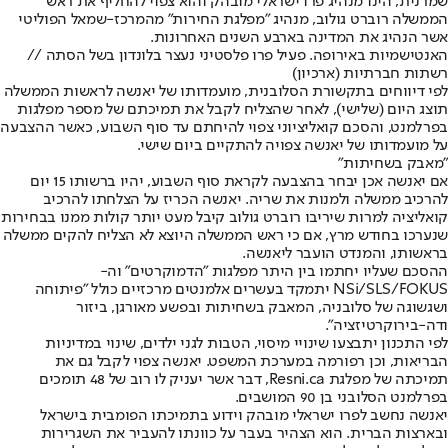
שמרנית, הינו מנהיג פרו ישראלי מובהק והוא צפוי להחליף את ראש
הממשלה רוברט גולוב, מנהיג "מפלגת החירות" מהמרכז-שמאל הפוליטי
אשר הנהיג את המדינה בארבע השנים האחרונות.
האנטישמיות באירופה. פעיל פרו פלסטיני נעצר בלונדון בשל הסתה //
רשתות חברתיות (ארכיון)
לפי דיווחים בתקשורת הסלובנית, מועמדותו של יאנשה לראשות הממשלה
תוצג היום (שלישי), לאחר שהצליח לקבל את תמיכתם של מספר מפלגות
בפרלמנט, והסכם קואליציוני צפוי להיחתם עד סוף השבוע, כאשר ההצבעה
על מועמדותו של יאנשה צפויה להתקיים ביום שישי.
"מאבק בשחיתות"
אם יאנשה אכן יבחר בהצבעה לקראת סוף השבוע, יהיו ברשותו 15 יום
להרכיב ממשלה ולמנות את שריה. יאנשה הכריז על הצלחתו להרכיב
קואליציה למרות שיריבו רוברט גולוב קיבל מעט יותר קולות ממנו בבחירות
שנערכו בחודש מרץ, אם כי ראש הממשלה היוצא לא הצליח להקים ממשלה
בראשותו, והמנדט הועבר ליאנשה.
ההסכם שעליו יחתמו בין היתר מפלגות "הדמוקרטים" וה-
NSi/SLS/FOKUS יתמקד בעשרים אלמנטים מרכזיים כולל "פיתוחה
ושגשוגה של סלובניה, המאבק בשחיתות ובפשע מאורגן, ביזור
ודה-בירוקרטיזציה".
לפי התכנון יתבצעו שינויי מיסוי, הטבות לגני ילדים, שינוי במדיניות
הבריאות, וכן רפורמה במערכת המשפט. יאנשה צפוי לקבל גם את
תמיכתה של מפלגת Resni.ca, דבר אשר יעניק לו רוב של 48 תומכים
בפרלמנט הסלובני בן 90 המושבים.
יאנשה נחשב לפרו ישראלי מובהק וידוע בתמיכתו הפומבית בישראל
ובארצות הברית. הוא הצהיר בעבר על כוונתו להעביר את השגרירות