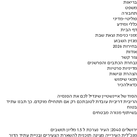
בריאות
משפט
תחבורה
פוליטי-מדיני
כללי ומידע
דף הבית
זמני כניסת וצאת שבת
מגזין השבוע
בחירות 2026
אודות
צור קשר
נבחרת הכתבים והפרשנים
מדיניות פרטיות
הצהרת נגישות
תנאי שימוש
כדאי
להכיר
הסוד של איינשטיין שיגדיל לכם את הפנסיה
הריבית דריבית עובדת לטובתכם רק אם תתחילו מוקדם. כך תבנו עתיד
בטוח
בשיתוף מנורה מבטחים
ירושלים 2040: העיר נערכת ל 1.5 מליון תושבים
מנכ"לית העירייה מציגה תוכנית להשארת הצעירים ובניית עתיד הדור