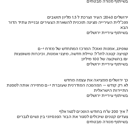
בשיתוף מנורה מבטחים
ירושלים 2040: העיר נערכת ל 1.5 מליון תושבים
מנכ"לית העירייה מציגה תוכנית להשארת הצעירים ובניית עתיד הדור
הבא
בשיתוף עיריית ירושלים
שופינג, אמנות ואוכל: המרכז המתחדש של מזרח י-ם
קפיצה קטנה לחו"ל: טיילת חדשה, מיצגי אמנות, וכיכרות משופצות
בהשקעה של 100 מיליון ₪
בשיתוף עיריית ירושלים
כך ירושלים ממציאה את עצמה מחדש
לא רק קודש – המהפכה המודרנית שעוברת י-ם מחזירה אותה לפסגת
התיירות הישראלית
בשיתוף עיריית ירושלים
איך 200 ש"ח בחודש הופכים ל140 אלף ?
צעדים קטנים שיכולים לסגור את הבור הפנסיוני בין נשים לגברים
בשיתוף מנורה מבטחים