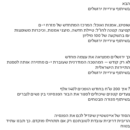
הבא
בשיתוף עיריית ירושלים
שופינג, אמנות ואוכל: המרכז המתחדש של מזרח י-ם
קפיצה קטנה לחו"ל: טיילת חדשה, מיצגי אמנות, וכיכרות משופצות
בהשקעה של 100 מיליון ₪
בשיתוף עיריית ירושלים
כך ירושלים ממציאה את עצמה מחדש
לא רק קודש – המהפכה המודרנית שעוברת י-ם מחזירה אותה לפסגת
התיירות הישראלית
בשיתוף עיריית ירושלים
איך 200 ש"ח בחודש הופכים ל140 אלף ?
צעדים קטנים שיכולים לסגור את הבור הפנסיוני בין נשים לגברים
בשיתוף מנורה מבטחים
הסוד של איינשטיין שיגדיל לכם את הפנסיה
הריבית דריבית עובדת לטובתכם רק אם תתחילו מוקדם. כך תבנו עתיד
בטוח