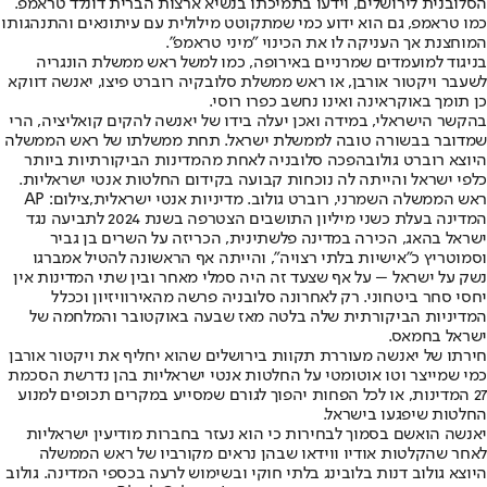
הסלובנית לירושלים, וידעו בתמיכתו בנשיא ארצות הברית דונלד טראמפ.
כמו טראמפ, גם הוא ידוע כמי שמתקוטט מילולית עם עיתונאים והתנהגותו
המוחצנת אך העניקה לו את הכינוי "מיני טראמפ".
בניגוד ל
מועמדים שמרניים באירופה
, כמו למשל ראש ממשלת הונגריה
לשעבר ויקטור אורבן, או ראש ממשלת סלובקיה רוברט פיצו, יאנשה דווקא
כן תומך באוקראינה ואינו נחשב כפרו רוסי.
בהקשר הישראלי, במידה ואכן יעלה בידו של יאנשה להקים קואליציה, הרי
שמדובר בבשורה טובה לממשלת ישראל. תחת ממשלתו של ר
אש הממשלה
היוצא רוברט גולוב
הפכה סלובניה לאחת מהמדינות הביקורתיות ביותר
כלפי ישראל והייתה לה נוכחות קבועה בקידום החלטות אנטי ישראליות.
ראש הממשלה השמרני, רוברט גולוב. מדיניות אנטי ישראלית,צילום: AP
המדינה בעלת כשני מיליון התושבים הצטרפה בשנת 2024 לתביעה נגד
ישראל בהאג, הכירה במדינה פלשתינית, הכריזה על השרים בן גביר
וסמוטריץ כ"אישיות בלתי רצויה", והייתה אף הראשונה להטיל אמברגו
נשק על ישראל – על אף שצעד זה היה סמלי מאחר ובין שתי המדינות אין
יחסי סחר ביטחוני. רק לאחרונה סלובניה פרשה מהאירוויזיון וככלל
המדיניות הביקורתית שלה בלטה מאז שבעה באוקטובר והמלחמה של
ישראל בחמאס.
חירתו של יאנשה מעוררת תקוות בירושלים שהוא יחליף את ויקטור אורבן
כמי שמייצר וטו אוטומטי על החלטות אנטי ישראליות בהן נדרשת הסכמת
27 המדינות, או לכל הפחות יהפוך לגורם שמסייע במקרים תכופים למנוע
החלטות שיפגעו בישראל.
יאנשה הואשם בסמוך לבחירות כי הוא נעזר בחברות מודיעין ישראליות
לאחר שהקלטות אודיו ווידאו שבהן נראים מקורביו של ראש הממשלה
היוצא גולוב דנות בלובינג בלתי חוקי ובשימוש לרעה בכספי המדינה. גולוב