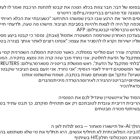
בסופו של דבר, חבר צוות בכלא הפנה את קבטו לתחנת הרכבת ואמר לו לעלות על רכבת ללונדון. בשעה 12:42 אתמול הוא עלה על הרכב
הפגנה נגד מהגרים בבריטניה,צילום: רויטרס
סים תיאר את הרגע שבו הבין שמשהו התרחש: ״כשעזבתי את הכלא ראיתי מצ
וכמה קל היה לו לצאת ולהיות בסביבת הציבור. מישהו פה טעה, ולדעתי חיי
הדוש גרברסלסי קבטו,צילום: AFP
בעדכון האחרון שפרסמה המשטרה אתמול (שבת), נמסר כי קבטו ביצע מספר
אליו ישירות וקרא לו להסגיר את עצמו: ״אנחנו רוצים לאתר אותך בצורה ב
מתקבל על הדעת לחלוטין. אני נחרד מכך שזה קרה וזה נמצא בחקירה. המש
"בלתי מתקבל על הדעת", ראש ממשלת בריטניה סטארמר,צילום: REUTERS
שר המשפטים דיוויד לאמי הוסיף: ״אני נחרד, אני זועם בשם הציבור שקבטו
טעינו? נתקן! אם מצאתם טעות בכתבה, נשמח שתשתפו אותנו
אתיופיה
בריטניה
הגירה לאירופה
הטרדה מינית
מהגרים
כדאי
להכיר
הסוד של איינשטיין שיגדיל לכם את הפנסיה
הריבית דריבית עובדת לטובתכם רק אם תתחילו מוקדם. כך תבנו עתיד בט
בשיתוף מנורה מבטחים
אל תישארו מאחור – בואו לגלות לאן ה-AI הולך
הבינה המלאכותית לא תחליף אנשים, היא תחליף את מי שלא משתמש בה!
בשיתוף HIT,המכון הטכנולוגי חולון