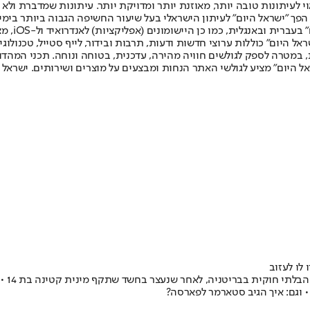
לעיתונות טובה יותר, מאוזנת יותר ומדויקת יותר. עיתונות שמדברת ולא צ
שלום. המהדורה המודפסת הראשונה פורסמה ב-30 ביולי 2007, וב-2010 הפך "ישראל היום" לעיתון הישראלי בעל שי
לחמנוביץ,
ל היום" כוללות ערוצי חדשות ודעות, תרבות ובידור, לייף סטייל, טכנולוגיה
ברית, במטרה לספק לגולשים חוויה מהירה, עדכנית, בטוחה ונוחה. תכני המה
ל היום" מציע לגולשי האתר הנחות ומבצעים על מוצרים ושירותים. ישראל 
הדוש 
 וגם: איך הגיב סטארמר לפארסה?