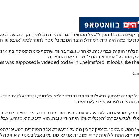
קטינה בת 14
והפך ל״סמל המחאה״ נגד ההגירה הבלתי חוקית נמשכת, כ
פת עד כמה היה גדול המחדל: הגבר המבולבל ניסה לחזור לכלא ״ארבע או 
הדוש 
לק ממבצע ״הניפו את הדגל״ שסחף את הממלכה.
this was supposedly videoed today in Chelmsford. It looks like th
Can
בספטמבר הורשע ב
ההגירה לגירוש מיידי לאתיופיה.
כי קבטו יצא מהכלא כשהוא אוחז בערימת ניירות ותיק עם חפציו ולובש חלי
 אליו לבקש עזרה: ״האנגלית שלו היתה די טובה. הוא ידע שהוא מגורש, אבל ל
חמש פעמים״ בניסיון להבין מה עליו לעשות, אבל הסוהרים המשיכו להפציר 
ית הוא התחיל להיות לחוץ ומוטרד. אני לא מגן עליו, אבל בעיניי הוא ניסה 