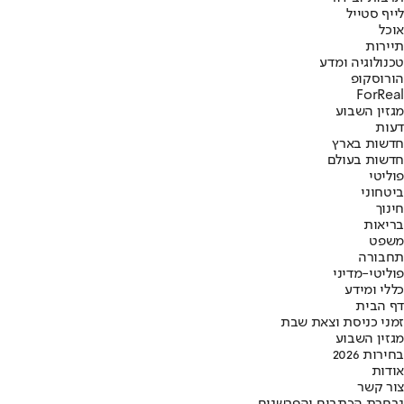
לייף סטייל
אוכל
תיירות
טכנולוגיה ומדע
הורוסקופ
ForReal
מגזין השבוע
דעות
חדשות בארץ
חדשות בעולם
פוליטי
ביטחוני
חינוך
בריאות
משפט
תחבורה
פוליטי-מדיני
כללי ומידע
דף הבית
זמני כניסת וצאת שבת
מגזין השבוע
בחירות 2026
אודות
צור קשר