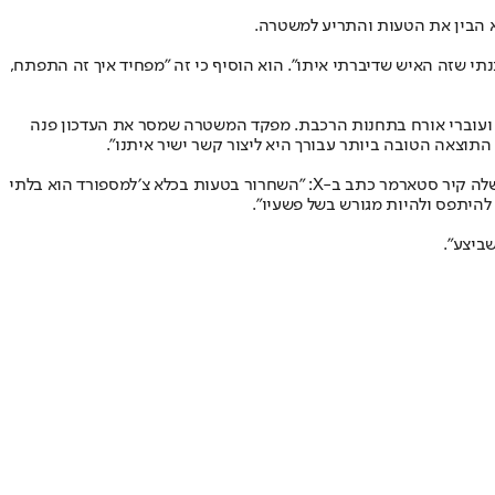
י שזה האיש שדיברתי איתו״. הוא הוסיף כי זה ״מפחיד איך זה התפתח,
ות ועוברי אורח בתחנות הרכבת. מפקד המשטרה שמסר את העדכון פנה
התוצאה הטובה ביותר עבורך היא ליצור קשר ישיר איתנו״.
המקרה עורר זעם פוליטי בממלכה, כאשר מנהיגת המפלגה השמרנית קמי באדנוק האשימה את ממשלת הלייבור ב״קריסת המערכת כולה״. ראש הממשלה קיר סטארמר כתב ב-X: ״השחרור בטעות בכלא צ׳למספורד הוא בלתי
היתפס ולהיות מגורש בשל פשעיו".
ביצע״.