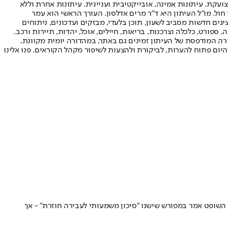
ועקת. עיתונות אמינה, אובייקטיבית ועניינית. עיתונות אחרת וללא
עור החשיפה הגבוה ביותר בימי חול. מו"ל העיתון היא ד"ר מרים אדלסון. העורך הראשי הוא עמר
 והעורך המייסד הוא עמוס רגב. אתרי האינטרנט של "ישראל היום" בעברית ובאנגלית, כמו כן היישומונים (אפליקציות) לאנדרואיד ול-iOS, מציגים חדשות מסביב לשעון, תוכן בלעדי, מבזקים ועדכונים, ניתוחים
, ספורט, כלכלה וצרכנות, בריאות, חיילים, אוכל, יהדות, תיירות ורכב.
דורה המודפסת של העיתון זמינים גם באתר, במהדורה יומית מקוונת,
היום פתוח להערות, לביקורת ולהצעות לשיפור מקהל הקוראים. פנו אלינו
גרברסלסי קבטו הפך בחודשים האחרונים לסמל המחאה נגד ההגירה הבלתי חוקית בבריטניה, לאחר שנעצר בחשד שתקף מינית קטינה בת 14 • השופט אמר במפורש שישנו ״סיכון משמעותי לעבירה חוזרת״ - אך