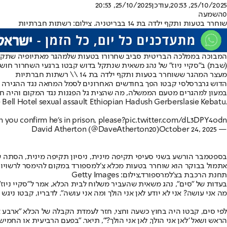
25/10/2025, 20:53
,עודכן
25/10/2025, 20:53
0
השמעה
שוחרר בטעות ותקף ילדה בת 14 בבריטניה. צילום: רשתות חברתיות
המבוכה בממלכה הבריטית סביב שחרורו בטעות של
מהגר מאתיופיה שתקף 
(שבת) ב״סקיי ניוז״ של נהג משאית שנתקל בדוש קבטו ברגעי השחרור חוש
מעצר המהגר ששוחרר בטעות ותקף ילדה בת 14 \\ רשתות חברתיות
במעון למהגרים מטעם הממשלה, מה שהצית גל הפגנות נגד המקום והיה ח
e Bell Hotel sexual assault Ethiopian Hadush Gerberslasie Kebatu.
 you confirm he's in prison, please?
pic.twitter.com/dL3DPY4odn
October 24, 2025
— David Atherton (@DaveAtherton20)
אתמול בבוקר הוא שוחרר בטעות מכלא צ׳למספורד במקום להימסר לרשויות 
תחנת הרכבת בצ'למרספורד,צילום: Getty Images
בעדות של ״סים״, נהג משאית שהעביר משלוח לבית הכלא, אמר ל״סקיי ניוז״ 
מה אני עושה? אני לא יודע לאן אני הולך ומה אני עושה״. לדבריו, קבטו ניגש
לפי סים, קבטו היה בחוץ כשעה וחצי, חזר לעמדת הקבלה של הכלא ״ארבע או 
הראש ושאל 'לאן אני הולך, לאן אני הולך?'״, תיאר. ״בפעם הרביעית או החמיש