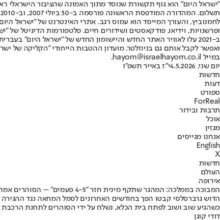
"ישראל היום" הוא גוף תקשורת שנוסד מתוך האמונה שהציבור הישראלי ראוי 
ת
ופרשנויות, וידיאו, פודקאסטים ושידורים חיים. פלטפורמות הדיגיטל של "ישרא
ב-2021 עלו לאוויר האתר החדש והיישומון החדש של "ישראל היום" בע
ואפשר לקבל אותם גם בניוזלטר. מועדון ההטבות הייחודי "הקליקה של ישרא
במייל hayom@israelhayom.co.il.
יום שני, 4.5.2026
י"ז באייר תשפ"ו
חדשות
דעות
ספורט
ForReal
תרבות ובידור
אוכל
מגזין
אנחנו מגייסים
English
X
חדשות
העולם
אירופה
המבוכה בממלכה: המהגר שתקף מינית חזר "4-5 פעמים" – הסוהרים אמרו לו לעזוב
כשהגיע שוב ושוב לפתח בית הכלא, נשלח על ידי הסוהרים לתחנת הרכבת •
דודי קוגן