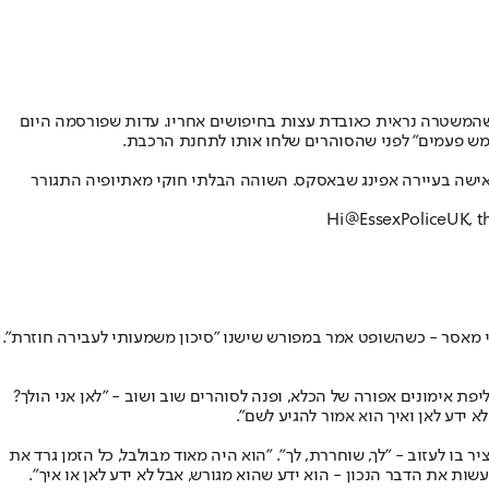
שהמשטרה נראית כאובדת עצות בחיפושים אחריו. עדות שפורסמה היום
חמש פעמים״ לפני שהסוהרים שלחו אותו לתחנת הרכבת.
גרברסלסי קבטו הפך בחודשים האחרונים לסמל המחאה נגד ההגירה הבלתי חוקית בבריטניה, לאחר שנעצר בחשד שתקף מינית קטינה בת 14 ואישה בעיירה אפינג שבאסקס. השוהה הבלתי חוקי מאתיופיה התגורר
Hi
@EssexPoliceUK
, 
שני סעיפי תקיפה מינית, ניסיון תקיפה מינית, הסתה של קטינה לעסוק בפעילות מינית והטרדה ללא אלימות, ונגזרו עליו 12 חודשי מאסר - כשהשופט אמר במפורש שישנו ״סיכון משמעותי לעבירה חוזרת״.
פת אימונים אפורה של הכלא, ופנה לסוהרים שוב ושוב - ״לאן אני הולך?
א ידע לאן ואיך הוא אמור להגיע לשם״.
בו לעזוב - ״לך, שוחררת, לך״. ״הוא היה מאוד מבולבל, כל הזמן גרד את
לעשות את הדבר הנכון - הוא ידע שהוא מגורש, אבל לא ידע לאן או איך״.