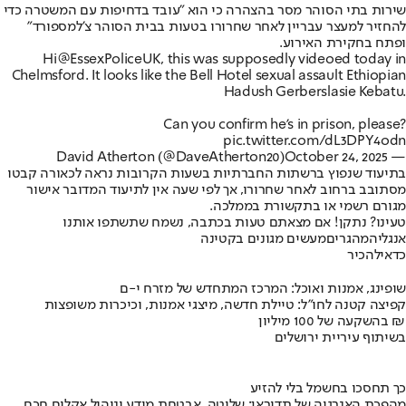
שירות בתי הסוהר מסר בהצהרה כי הוא "עובד בדחיפות עם המשטרה כדי
להחזיר למעצר עבריין לאחר שחרורו בטעות בבית הסוהר צ'למספורד"
ופתח בחקירת האירוע.
Hi
@EssexPoliceUK
, this was supposedly videoed today in
Chelmsford. It looks like the Bell Hotel sexual assault Ethiopian
Hadush Gerberslasie Kebatu.
Can you confirm he's in prison, please?
pic.twitter.com/dL3DPY4odn
October 24, 2025
— David Atherton (@DaveAtherton20)
בתיעוד שנפוץ ברשתות החברתיות בשעות הקרובות נראה לכאורה קבטו
מסתובב ברחוב לאחר שחרורו, אך לפי שעה אין לתיעוד המדובר אישור
מגורם רשמי או בתקשורת בממלכה.
טעינו? נתקן! אם מצאתם טעות בכתבה, נשמח שתשתפו אותנו
אנגליה
מהגרים
מעשים מגונים בקטינה
כדאי
להכיר
שופינג, אמנות ואוכל: המרכז המתחדש של מזרח י-ם
קפיצה קטנה לחו"ל: טיילת חדשה, מיצגי אמנות, וכיכרות משופצות
בהשקעה של 100 מיליון ₪
בשיתוף עיריית ירושלים
כך תחסכו בחשמל בלי להזיע
מהפכת האנרגיה של תדיראן: שליטה, אבטחת מידע וניהול אקלים חכם