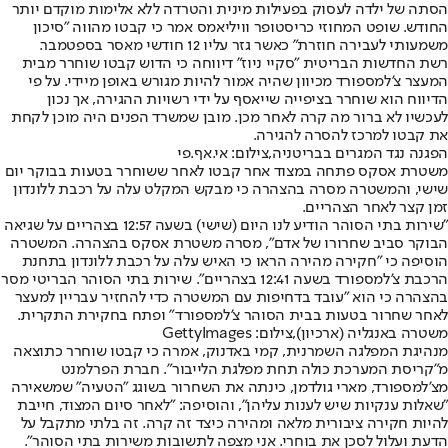
הסתה של ילדה לעסוק בפעילות מינית והטרדה ללא אלימות מוקדם יותר
החודש. שופט המחוזי כריסטופר וויליאמס אמר כי קבטו מהווה "סיכון
משמעותי לעבירה חוזרת" כאשר גזר עליו 12 חודשי מאסר בספטמבר.
רשת החדשות הבריטית "סקיי ניוז" דיווחה כי הדוש קבטו שוחרר מבית
המעצר צ'למספורד מכיוון שהיה אמור להיות מגורש באופן מיידי. על פי
הדיווח הוא שוחרר בציפייה שייאסף על ידי רשויות ההגירה, אך נכון
לעכשיו לא ברור מה קרה לאחר מכן. מובן שמשרד הפנים היה מוכן לקחת
את קבטו למרכז להסרה להגירה.
הפגנה נגד המגרים בבריטניה,צילום: אי.אף.פי
משטרת אסקס פתחה במצוד אחר קבטו לאחר ששוחרר בטעות בבוקר יום
שישי, והמשטרה מסרה בהצהרה כי מבקש המקלט עלה על רכבת ללונדון
זמן קצר לאחר הצהריים.
"שירות בתי הסוהר הודיע ​​לנו היום (שישי) בשעה 12:57 בצהריים על שגיאה
הבוקר סביב שחרורו של אדם", מסרה משטרת אסקס בהצהרה. המשטרה
הוסיפה כי "חקירה מהירה הראו כי האיש עלה על רכבת ללונדון בתחנת
הרכבת צ'למספורד בשעה 12:41 בצהריים". שירות בתי הסוהר הבריטי מסר
בהצהרה כי הוא "עובד בדחיפות עם המשטרה כדי להחזיר עבריין למעצר
לאחר שחרור בטעות בבית הסוהר צ'למספורד" ופתח בחקירת התקרית.
משטרה באנגליה (ארכיון),צילום: GettyImages
מנהיגת המפלגה השמרנית, קמי באדנוק, אמרה כי קבטו שוחרר כתוצאה
מ"קריסת המערכת כולה תחת מפלגת הלייבור". חברת הפרלמנט
מצ'למספורד, מארי גולדמן, כינתה את השחרור בשוגג "הטעיה" שמשאירה
"שאלות ענקיות שיש לענות עליהן", והוסיפה: "לאחר סיום המצוד, חייבת
להיות חקירה ציבורית מלאה ומהירה כיצד זה קרה. זה בלתי מתקבל על
הדעת ועלול לסכן את בוחרי. אני מצפה לתשובות משירות בתי הסוהר".