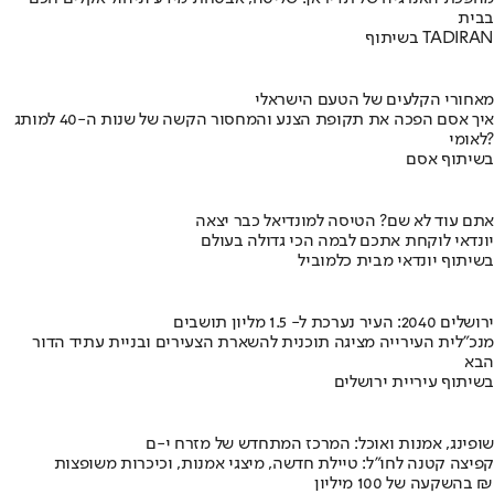
בבית
בשיתוף TADIRAN
מאחורי הקלעים של הטעם הישראלי
איך אסם הפכה את תקופת הצנע והמחסור הקשה של שנות ה-40 למותג
לאומי?
בשיתוף אסם
אתם עוד לא שם? הטיסה למונדיאל כבר יצאה
יונדאי לוקחת אתכם לבמה הכי גדולה בעולם
בשיתוף יונדאי מבית כלמוביל
ירושלים 2040: העיר נערכת ל- 1.5 מליון תושבים
מנכ"לית העירייה מציגה תוכנית להשארת הצעירים ובניית עתיד הדור
הבא
בשיתוף עיריית ירושלים
שופינג, אמנות ואוכל: המרכז המתחדש של מזרח י-ם
קפיצה קטנה לחו"ל: טיילת חדשה, מיצגי אמנות, וכיכרות משופצות
בהשקעה של 100 מיליון ₪