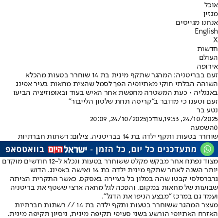
אוכל
מגזין
אנחנו מגייסים
English
X
חדשות
העולם
אירופה
זעם בבריטניה: המהגר שתקף מינית בת 14 שוחרר בטעות מהכלא
השוהה הבלתי חוקי מאתיופיה הפך לסמל שהצית מחאות בעיר אפינג
באנגליה • כעת המשטרה מחפשת אחר האיש בעוד ובאופוזיציה הביעו
זעם וטענו כי מדובר ב"קריסה תחת שלטון הלייבור"
נטע בר
24/10/2025, 19:53
,עודכן
24/10/2025, 20:09
0
השמעה
שוחרר בטעות ותקף ילדה בת 14 בבריטניה. צילום: רשתות חברתיות
מצוד נפתח אחר מבקש מקלט ששוחרר בטעות ונכלא ל-12 חודשים מוקדם
יותר השנה לאחר שתקף מינית ילדה בת 14 ואישה באפינג. הדוש
גרברסלסי קבטו שהה במלון בל בעיירה באסקס, כאשר התקרית הציתה
שבועות של מחאות במקום, והפכה לגל מחאה ארצי ששטף את בריטניה
ועמד גם במרכז "מבצע הניפו את הדגל".
מעצר המהגר ששוחרר בטעות ותקף ילדה בת 14 // רשתות חברתיות
האזרח האתיופי הורשע בשני סעיפי תקיפה מינית, ניסיון תקיפה מינית,