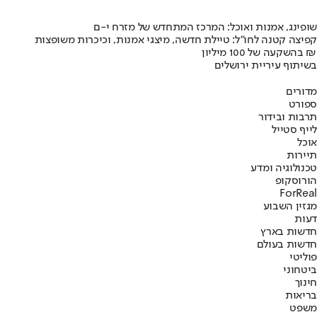
שופינג, אמנות ואוכל: המרכז המתחדש של מזרח י-ם
קפיצה קטנה לחו"ל: טיילת חדשה, מיצגי אמנות, וכיכרות משופצות
בהשקעה של 100 מיליון ₪
בשיתוף עיריית ירושלים
מדורים
ספורט
תרבות ובידור
לייף סטייל
אוכל
תיירות
טכנולוגיה ומדע
הורוסקופ
ForReal
מגזין השבוע
דעות
חדשות בארץ
חדשות בעולם
פוליטי
ביטחוני
חינוך
בריאות
משפט