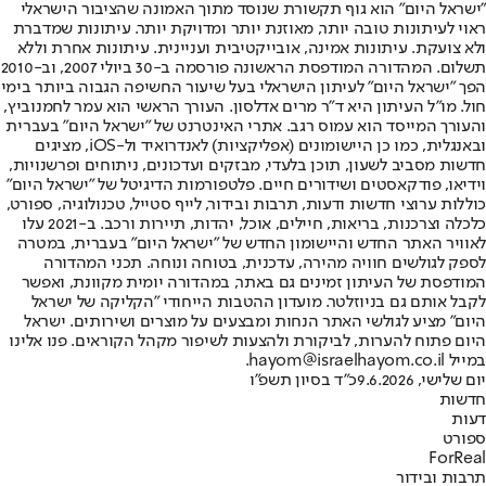
"ישראל היום" הוא גוף תקשורת שנוסד מתוך האמונה שהציבור הישראלי
ראוי לעיתונות טובה יותר, מאוזנת יותר ומדויקת יותר. עיתונות שמדברת
ולא צועקת. עיתונות אמינה, אובייקטיבית ועניינית. עיתונות אחרת וללא
תשלום. המהדורה המודפסת הראשונה פורסמה ב-30 ביולי 2007, וב-2010
הפך "ישראל היום" לעיתון הישראלי בעל שיעור החשיפה הגבוה ביותר בימי
חול. מו"ל העיתון היא ד"ר מרים אדלסון. העורך הראשי הוא עמר לחמנוביץ,
והעורך המייסד הוא עמוס רגב. אתרי האינטרנט של "ישראל היום" בעברית
ובאנגלית, כמו כן היישומונים (אפליקציות) לאנדרואיד ול-iOS, מציגים
חדשות מסביב לשעון, תוכן בלעדי, מבזקים ועדכונים, ניתוחים ופרשנויות,
וידיאו, פודקאסטים ושידורים חיים. פלטפורמות הדיגיטל של "ישראל היום"
כוללות ערוצי חדשות ודעות, תרבות ובידור, לייף סטייל, טכנולוגיה, ספורט,
כלכלה וצרכנות, בריאות, חיילים, אוכל, יהדות, תיירות ורכב. ב-2021 עלו
לאוויר האתר החדש והיישומון החדש של "ישראל היום" בעברית, במטרה
לספק לגולשים חוויה מהירה, עדכנית, בטוחה ונוחה. תכני המהדורה
המודפסת של העיתון זמינים גם באתר, במהדורה יומית מקוונת, ואפשר
לקבל אותם גם בניוזלטר. מועדון ההטבות הייחודי "הקליקה של ישראל
היום" מציע לגולשי האתר הנחות ומבצעים על מוצרים ושירותים. ישראל
היום פתוח להערות, לביקורת ולהצעות לשיפור מקהל הקוראים. פנו אלינו
במייל hayom@israelhayom.co.il.
יום שלישי, 9.6.2026
כ"ד בסיון תשפ"ו
חדשות
דעות
ספורט
ForReal
תרבות ובידור