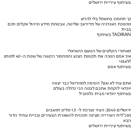
בשיתוף עיריית ירושלים
כך תחסכו בחשמל בלי להזיע
מהפכת האנרגיה של תדיראן: שליטה, אבטחת מידע וניהול אקלים חכם
בבית
בשיתוף TADIRAN
מאחורי הקלעים של הטעם הישראלי
איך אסם הפכה את תקופת הצנע והמחסור הקשה של שנות ה-40 למותג
לאומי?
בשיתוף אסם
אתם עוד לא שם? הטיסה למונדיאל כבר יצאה
יונדאי לוקחת אתכם לבמה הכי גדולה בעולם
בשיתוף יונדאי מבית כלמוביל
ירושלים 2040: העיר נערכת ל- 1.5 מליון תושבים
מנכ"לית העירייה מציגה תוכנית להשארת הצעירים ובניית עתיד הדור
הבא
בשיתוף עיריית ירושלים