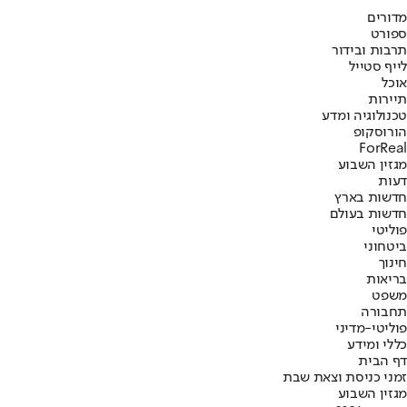
מדורים
ספורט
תרבות ובידור
לייף סטייל
אוכל
תיירות
טכנולוגיה ומדע
הורוסקופ
ForReal
מגזין השבוע
דעות
חדשות בארץ
חדשות בעולם
פוליטי
ביטחוני
חינוך
בריאות
משפט
תחבורה
פוליטי-מדיני
כללי ומידע
דף הבית
זמני כניסת וצאת שבת
מגזין השבוע