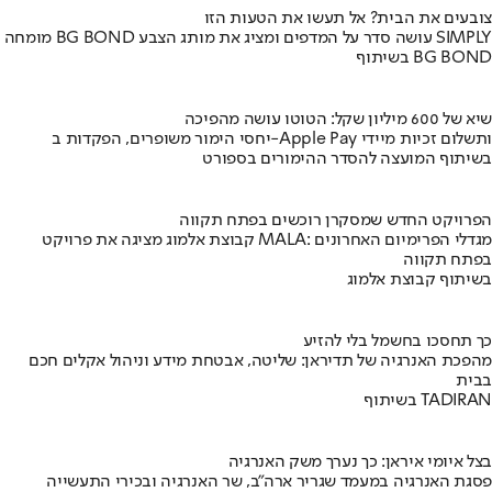
צובעים את הבית? אל תעשו את הטעות הזו
מומחה BG BOND עושה סדר על המדפים ומציג את מותג הצבע SIMPLY
בשיתוף BG BOND
שיא של 600 מיליון שקל: הטוטו עושה מהפיכה
יחסי הימור משופרים, הפקדות ב-Apple Pay ותשלום זכיות מיידי
בשיתוף המועצה להסדר ההימורים בספורט
הפרויקט החדש שמסקרן רוכשים בפתח תקווה
קבוצת אלמוג מציגה את פרויקט MALA: מגדלי הפרימיום האחרונים
בפתח תקווה
בשיתוף קבוצת אלמוג
כך תחסכו בחשמל בלי להזיע
מהפכת האנרגיה של תדיראן: שליטה, אבטחת מידע וניהול אקלים חכם
בבית
בשיתוף TADIRAN
בצל איומי איראן: כך נערך משק האנרגיה
פסגת האנרגיה במעמד שגריר ארה"ב, שר האנרגיה ובכירי התעשייה