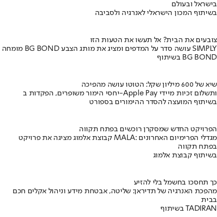
בישראל ובעולם
בשיתוף המכון הישראלי לאנרגיה ולסביבה
צובעים את הבית? אל תעשו את הטעות הזו
מומחה BG BOND עושה סדר על המדפים ומציג את מותג הצבע SIMPLY
בשיתוף BG BOND
שיא של 600 מיליון שקל: הטוטו עושה מהפיכה
יחסי הימור משופרים, הפקדות ב-Apple Pay ותשלום זכיות מיידי
בשיתוף המועצה להסדר ההימורים בספורט
הפרויקט החדש שמסקרן רוכשים בפתח תקווה
קבוצת אלמוג מציגה את פרויקט MALA: מגדלי הפרימיום האחרונים
בפתח תקווה
בשיתוף קבוצת אלמוג
כך תחסכו בחשמל בלי להזיע
מהפכת האנרגיה של תדיראן: שליטה, אבטחת מידע וניהול אקלים חכם
בבית
בשיתוף TADIRAN