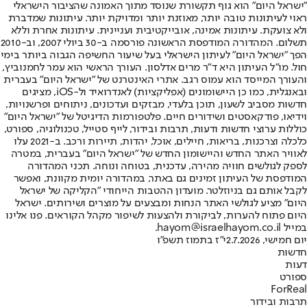
"ישראל היום" הוא גוף תקשורת שנוסד מתוך האמונה שהציבור הישראלי
ראוי לעיתונות טובה יותר, מאוזנת יותר ומדויקת יותר. עיתונות שמדברת
ולא צועקת. עיתונות אמינה, אובייקטיבית ועניינית. עיתונות אחרת וללא
תשלום. המהדורה המודפסת הראשונה פורסמה ב-30 ביולי 2007, וב-2010
הפך "ישראל היום" לעיתון הישראלי בעל שיעור החשיפה הגבוה ביותר בימי
חול. מו"ל העיתון היא ד"ר מרים אדלסון. העורך הראשי הוא עמר לחמנוביץ,
והעורך המייסד הוא עמוס רגב. אתרי האינטרנט של "ישראל היום" בעברית
ובאנגלית, כמו כן היישומונים (אפליקציות) לאנדרואיד ול-iOS, מציגים
חדשות מסביב לשעון, תוכן בלעדי, מבזקים ועדכונים, ניתוחים ופרשנויות,
וידיאו, פודקאסטים ושידורים חיים. פלטפורמות הדיגיטל של "ישראל היום"
כוללות ערוצי חדשות ודעות, תרבות ובידור, לייף סטייל, טכנולוגיה, ספורט,
כלכלה וצרכנות, בריאות, חיילים, אוכל, יהדות, תיירות ורכב. ב-2021 עלו
לאוויר האתר החדש והיישומון החדש של "ישראל היום" בעברית, במטרה
לספק לגולשים חוויה מהירה, עדכנית, בטוחה ונוחה. תכני המהדורה
המודפסת של העיתון זמינים גם באתר, במהדורה יומית מקוונת, ואפשר
לקבל אותם גם בניוזלטר. מועדון ההטבות הייחודי "הקליקה של ישראל
היום" מציע לגולשי האתר הנחות ומבצעים על מוצרים ושירותים. ישראל
היום פתוח להערות, לביקורת ולהצעות לשיפור מקהל הקוראים. פנו אלינו
במייל hayom@israelhayom.co.il.
יום חמישי, 2.7.2026
י"ז בתמוז תשפ"ו
חדשות
דעות
ספורט
ForReal
תרבות ובידור