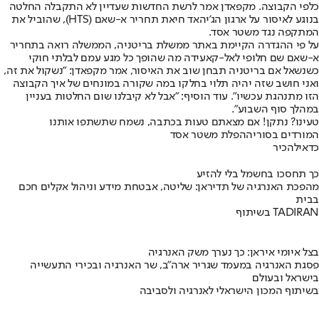
כלפי הקבוצה. מקפאדן אמר לרשת החדשות שעדיין לא התקבלה החלטה
בנוגע לאיסור על ארגון הג'יהאד חיאת תחריר א-שאם (HTS), שהוביל את
המתקפה נגד משטר אסד.
על פי ההגדרה הקיימת באתר ממשלת בריטניה, הממשלה רואה בתחריר
א-שאם שם חלופי לאל-קאעידה מה שהופך כל מגע עמם לבלתי חוקי
כשנשאל אם בריטניה תבחן שוב את האיסור, אמר מקפאדן: "נשקול את זה,
ואני חושב שזה יהיה תלוי בחלקו במה שקורה במונחים של איך הקבוצה
הזו מתנהגת עכשיו". עוד הוסיף: "אבל לא קיבלנו שום החלטות בעניין
במהלך סוף השבוע".
טעינו? נתקן! אם מצאתם טעות בכתבה, נשמח שתשתפו אותנו
המורדים בסוריה
הפלת משטר אסד
כדאי
להכיר
כך תחסכו בחשמל בלי להזיע
מהפכת האנרגיה של תדיראן: שליטה, אבטחת מידע וניהול אקלים חכם
בבית
בשיתוף TADIRAN
בצל איומי איראן: כך נערך משק האנרגיה
פסגת האנרגיה במעמד שגריר ארה"ב, שר האנרגיה ובכירי התעשייה
בישראל ובעולם
בשיתוף המכון הישראלי לאנרגיה ולסביבה