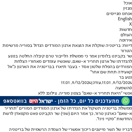
אוכל
מגזין
אנחנו מגייסים
English
X
חדשות
העולם
אירופה
דיווח: בריטניה שוקלת את הוצאת ארגון המורדים הגדול בסוריה מרשימת
הטרור
שר בקבינט בלונדון אמר כי ממשלת הלייבור טרם קיבלה החלטה בנוגע
להגדרתו של ארגון תחריר א-שאם, שאנשיו עומדים מאחורי הצלחת
המורדים בהפלת שלטון אסד • בעבר תיארו בבריטניה את הארגון כ"אל
קאעידה תחת שם אחר"
נטע בר
9/12/2024, 11:01
,עודכן
9/12/2024, 11:01
0
השמעה
אנשי "היאת תחריר א-שאם" בצפון סוריה. צילום: ללא
ממשלת בריטניה תשקול את הגדרתו של ארגון המורדים הסורים "תחריר
א-שאם" כארגון טרור, כך אמר היום (שני) שר הקבינט פאט מקפאדן לרשת
החדשות "סקיי ניוז".
דבריו של השר מייצגים ריכוך אפשרי של העמדה הרשמית של בריטניה